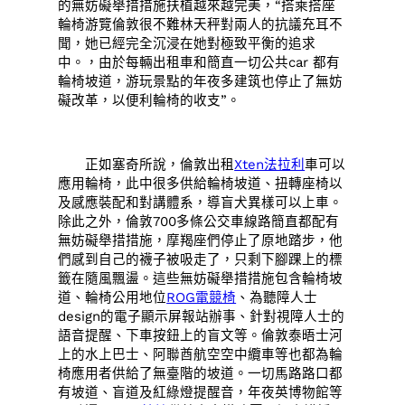
的無妨礙舉措措施扶植越來越完美，“搭乘搭座
輪椅游覽倫敦很不難林天秤對兩人的抗議充耳不
聞，她已經完全沉浸在她對極致平衡的追求
中。，由於每輛出租車和簡直一切公共car 都有
輪椅坡道，游玩景點的年夜多建筑也停止了無妨
礙改革，以便利輪椅的收支”。
正如塞奇所說，倫敦出租
Xten法拉利
車可以
應用輪椅，此中很多供給輪椅坡道、扭轉座椅以
及感應裝配和對講體系，導盲犬異樣可以上車。
除此之外，倫敦700多條公交車線路簡直都配有
無妨礙舉措措施，摩羯座們停止了原地踏步，他
們感到自己的襪子被吸走了，只剩下腳踝上的標
籤在隨風飄盪。這些無妨礙舉措措施包含輪椅坡
道、輪椅公用地位
ROG電競椅
、為聽障人士
design的電子顯示屏報站辦事、針對視障人士的
語音提醒、下車按鈕上的盲文等。倫敦泰晤士河
上的水上巴士、阿聯酋航空空中纜車等也都為輪
椅應用者供給了無臺階的坡道。一切馬路路口都
有坡道、盲道及紅綠燈提醒音，年夜英博物館等