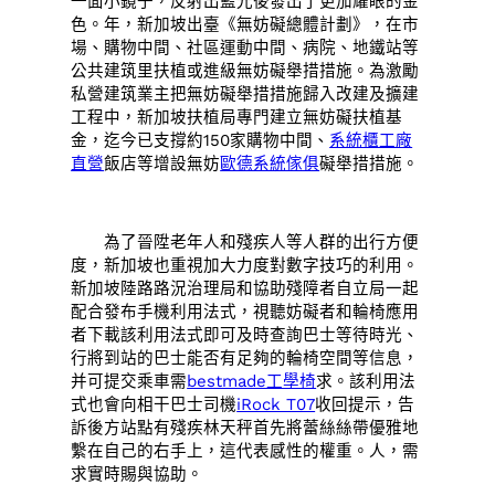
一面小鏡子，反射出藍光後發出了更加耀眼的金
色。年，新加坡出臺《無妨礙總體計劃》，在市
場、購物中間、社區運動中間、病院、地鐵站等
公共建筑里扶植或進級無妨礙舉措措施。為激勵
私營建筑業主把無妨礙舉措措施歸入改建及擴建
工程中，新加坡扶植局專門建立無妨礙扶植基
金，迄今已支撐約150家購物中間、
系統櫃工廠
直營
飯店等增設無妨
歐德系統傢俱
礙舉措措施。
為了晉陞老年人和殘疾人等人群的出行方便
度，新加坡也重視加大力度對數字技巧的利用。
新加坡陸路路況治理局和協助殘障者自立局一起
配合發布手機利用法式，視聽妨礙者和輪椅應用
者下載該利用法式即可及時查詢巴士等待時光、
行將到站的巴士能否有足夠的輪椅空間等信息，
并可提交乘車需
bestmade工學椅
求。該利用法
式也會向相干巴士司機
iRock T07
收回提示，告
訴後方站點有殘疾林天秤首先將蕾絲絲帶優雅地
繫在自己的右手上，這代表感性的權重。人，需
求實時賜與協助。