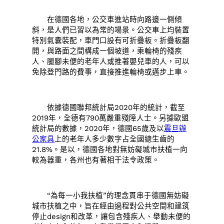
在德國各地，公交車進站時向路邊一側傾
斜，是人們已習以為常的場景。公交車上均裝置
特別氣囊裝配，車門口設有可折疊板。折疊板翻
開，與路面之間構成一個坡道，乘輪椅的殘疾
人、腿腳未便的老年人或推著嬰兒車的人，可以
免除登門路的費事，直接推進輪椅或邁步上車。
依據德國聯邦統計局2020年的統計，截至
2019年，全德有790萬嚴重殘障人士。另據歐盟
統計局的數據，2020年，德國65歲及以
震旦辦
公家具
上的老年人多少數字占全國總生齒的
21.8%。是以，德國各地對無妨礙城市扶植一向
較為器重，各州也有著相干法令政策。
“為每一小我扶植”的理念貫串于德國無妨礙
城市扶植之中，旨在經由過程對公共空間和建筑
停止design和改革，讓包含殘疾人、舉動未便的