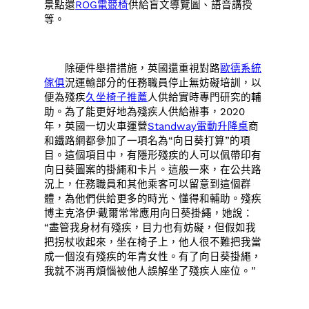
景點還
ROG電競椅
供給盲文導覽圖、語音講授
等。
除硬件舉措措施，英國還重視對路
歐德系統
傢俱
況運輸部分的任務職員停止無妨礙培訓，以
便為殘疾
久坐椅子推薦
人供給實時專門研究的輔
助。為了能更好地為殘疾人供給辦事，2020
年，英國一切火車運營
Standway電動升降桌
商
和鐵路網都參加了一項名為“向日葵打算”的項
目。這個項目中，有隱形殘疾的人可以佩帶印有
向日葵圖案的掛繩和卡片。這般一來，在公共路
況上，任務職員和其他乘客可以留意到這個群
體，為他們供給更多的時光、懂得和輔助。殘疾
博主克洛伊·戴爾常常應用向日葵掛繩，她說：
“盡管我身材有殘疾，目力也有妨礙，但假如我
把拐杖收起來，坐在椅子上，他人很不難把我當
成一個沒有殘疾的年青女性。有了向日葵掛繩，
我就不消再煩惱被他人誤解坐了殘疾人座位。”