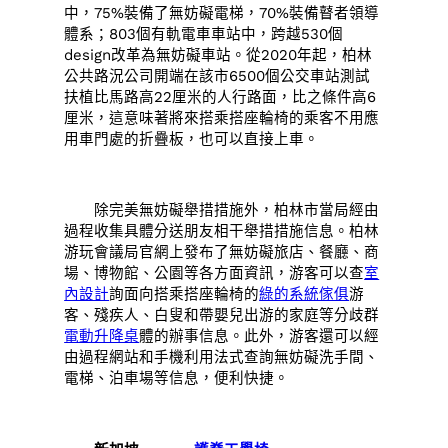
中，75%裝備了無妨礙電梯，70%裝備瞽者領導
體系；803個有軌電車車站中，跨越530個
design改革為無妨礙車站。從2020年起，柏林
公共路況公司開端在該市6500個公交車站測試
扶植比馬路高22厘米的人行路面，比之條件高6
厘米，這意味著將來搭乘搭座輪椅的乘客不用應
用車門處的折疊板，也可以直接上車。
除完美無妨礙舉措措施外，柏林市當局經由
過程收集具體分送朋友相干舉措措施信息。柏林
游玩會議局官網上發布了無妨礙旅店、餐廳、商
場、博物館、公園等各方面資訊，游客可以查
室
內設計
詢面向搭乘搭座輪椅的
綠的系統傢俱
游
客、殘疾人、白叟和帶嬰兒出游的家庭等分歧群
電動升降桌
體的辦事信息。此外，游客還可以經
由過程網站和手機利用法式查詢無妨礙洗手間、
電梯、泊車場等信息，便利快捷。