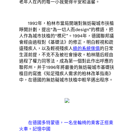
老年人在內的每一小我覺得平安和溫馨。
1992年，柏林市當局開端對無妨礙城市扶植
睜開計劃，提出“為一切人而design”的標語，把
人作為城市扶植的“標尺”。1994年，德國聯邦議
會經由過程對《基礎法》的修正，明白輕視和疏
遠殘疾人，以及輕視殘疾人
綠的系統傢俱
的日常
生涯前提，不克不及被社會接收。柏林隨后經由
過程了權力同等法，成為第一個對此作出呼應的
聯邦州，并于1996年將最後的無妨礙城市基礎扶
植目的寫進《知足殘疾人需求的柏林改革指南》
中，在德國的無妨礙城市扶植中較早邁出程序。
在德國多特蒙德，一名坐輪椅的乘客正搭乘
火車。記憶中國