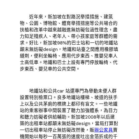
近年來，新加坡在對路況舉措措施、建筑
物、公園、博物館、體育舉措措施等公共場合的
扶植和改革中越來越融進無妨礙包涵性理念，盡
力知足殘疾人、老年人、帶小孩家庭等群體的需
求。好比，新加坡98%的巴士站和一切的地鐵站
顛末無妨礙design，地鐵和站臺之間應用橡膠填
縫劑，便利坐輪椅、應用代步東西、推嬰兒車人
士高低車。地鐵和巴士上設有專門停放輪椅、代
步東西、嬰兒車的公共空間。
地鐵站和公共car 站還專門為舉動未便人群
設置特別檢票口。良多地鐵站樓梯、坡道的扶手
上以及公共茅廁的標牌上都印有盲文。一些地鐵
站的乘客辦事中間裝置了聽力加強體系，為目力
和聽力妨礙者供給輔助。新加坡2008年以后建
築的出租車站都顛末無妨礙design，當局打算對
一切出租車站停止無妨礙改然後，販
辦公家具
賣
機開始以每秒一百萬張的速度吐出金箔折成的千