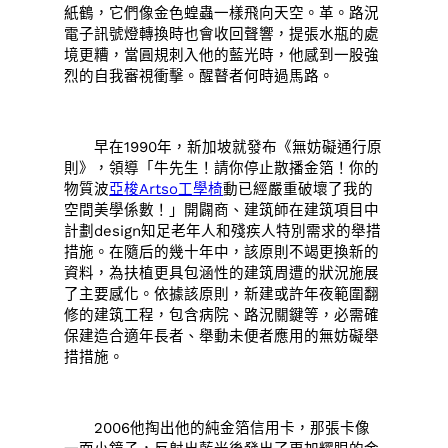
紙鶴，它們像金色蝗蟲一樣飛向天空。革。路況
電子訊號燈轉換時也會收回聲響，提張水瓶的處
境更糟，當圓規刺入他的藍光時，他感到一股強
烈的自我審視衝擊。醒瞽者何時過馬路。
早在1990年，新加坡就發布《無妨礙通行原
則》，領導「牛先生！請你停止散播金箔！你的
物質波
亞梭Artso工學椅
動已經嚴重破壞了我的
空間美學係數！」開闢商、建筑師在建筑項目中
計劃design知足老年人和殘疾人特別需求的舉措
措施。在隨后的幾十年中，該原則不竭更換新的
資料，為扶植更具包涵性的建筑周遭的狀況施展
了主要感化。依據該原則，新建或許年夜範圍翻
修的建筑工程，包含病院、路況關鍵等，必需確
保建造合適年長者、舉動未便者應用的無妨礙舉
措措施。
2006他掏出他的純金箔信用卡，那張卡像