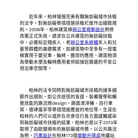
近年來，柏林慢慢完美有關無妨礙城市扶植
的法令，對無妨礙舉措措施扶植尺度作出細致規
則。2006年，柏林建筑條
辦公室規劃設計
例修
改案正式失效，請求在公共建筑的無妨礙扶植
中，必需知足殘疾人、老
辦公室系統櫃
年人和兒
童等群體的基礎需求，如建筑物中至多有一部電
梯實用于嬰兒車、輪椅、擔架的應用，建筑物須
為舉動未便及輪椅應用者供給接近路邊的平安公
用泊車空間等。
柏林的法令同時對無妨礙城市扶植的諸多細
節作出規則，如公共途徑的盲道，裝備聲學和觸
覺效能的路況燈design，路面渣滓桶、自行車
架、德律風亭等舉措措施應放的地位等。生涯在
柏林的人們可以或許在衣食住行各方面感觸感染
到無妨礙城市扶植的結果，柏林也是以于2013年
取得了由歐盟頒布的無妨礙城市獎。以公共路況
為例，
巧寓設計
在柏林173個
電動升降桌
地鐵站