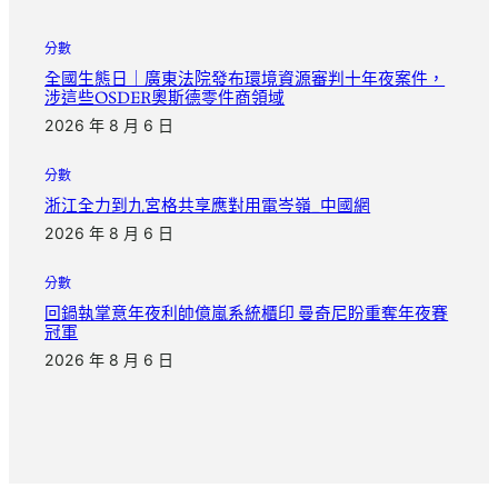
分數
全國生態日｜廣東法院發布環境資源審判十年夜案件，
涉這些OSDER奧斯德零件商領域
2026 年 8 月 6 日
分數
浙江全力到九宮格共享應對用電岑嶺_中國網
2026 年 8 月 6 日
分數
回鍋執掌意年夜利帥億嵐系統櫃印 曼奇尼盼重奪年夜賽
冠軍
2026 年 8 月 6 日