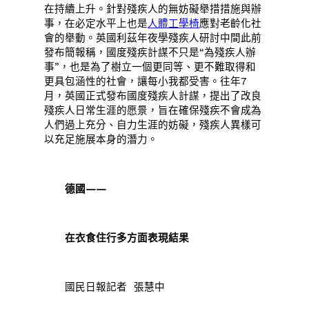
在持續上升。針對殘疾人的無妨礙舉措措施與辦
事，在必定水平上也是
人體工學椅
應對老齡化社
會的舉動。英國利茲年夜學殘疾人研討中間此前
發布簡報稱，國度殘疾計謀不只是“為殘疾人辦
事”，也是為了樹立一個更同等、更不難取得和
更具包涵性的社會，讓每小我都受害。往年7
月，英國正式發布國度殘疾人計謀，提出了改良
殘疾人日常生涯的愿景，旨在確保殘疾不會成為
人們過上充分、自力生涯的妨礙，殘疾人異樣可
以充足施展本身的潛力。
德國——
在衣食住行多方面表現結果
國民日報記者 張慧中