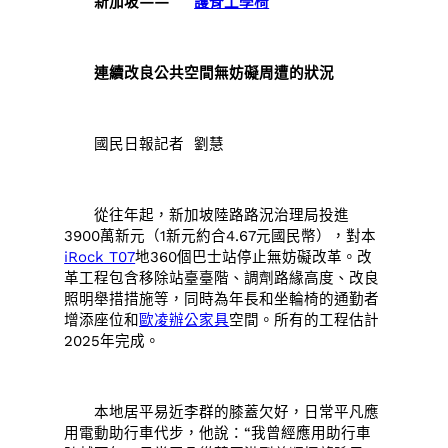
新加坡——
護脊工學椅
連續改良公共空間無妨礙周遭的狀況
國民日報記者 劉慧
從往年起，新加坡陸路路況治理局投進
3900萬新元（1新元約合4.67元國民幣），對本
iRock T07
地360個巴士站停止無妨礙改革。改
革工程包含移除站臺臺階、調劑路緣高度、改良
照明舉措措施等，同時為年長和坐輪椅的通勤者
增添座位和
歐凌辦公家具
空間。所有的工程估計
2025年完成。
本地居平易近李群的膝蓋欠好，日常平凡應
用電動助行車代步，他說：“我曾經應用助行車