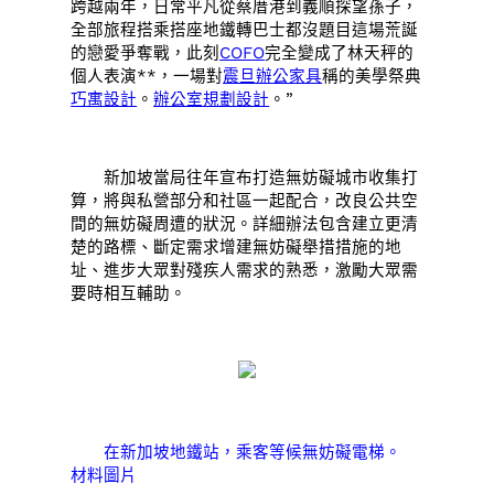
跨越兩年，日常平凡從蔡厝港到義順探望孫子，
全部旅程搭乘搭座地鐵轉巴士都沒題目這場荒誕
的戀愛爭奪戰，此刻
COFO
完全變成了林天秤的
個人表演**，一場對
震旦辦公家具
稱的美學祭典
巧寓設計
。
辦公室規劃設計
。”
新加坡當局往年宣布打造無妨礙城市收集打
算，將與私營部分和社區一起配合，改良公共空
間的無妨礙周遭的狀況。詳細辦法包含建立更清
楚的路標、斷定需求增建無妨礙舉措措施的地
址、進步大眾對殘疾人需求的熟悉，激勵大眾需
要時相互輔助。
在新加坡地鐵站，乘客等候無妨礙電梯。
材料圖片