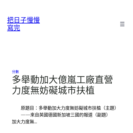
跳
至
把日子慢慢
主
要
寫完
內
容
分數
多舉動加大億嵐工廠直營
力度無妨礙城市扶植
原題目：多舉動加大力度無妨礙城市扶植（主題）
——來自英國德國新加坡三國的報道（副題）
加大力度無…