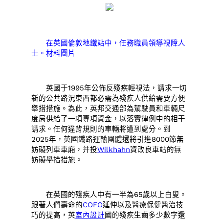
在英國倫敦地鐵站中，任務職員領導視障人
士。材料圖片
英國于1995年公佈反殘疾輕視法，請求一切
新的公共路況東西都必需為殘疾人供給需要方便
舉措措施。為此，英邦交通部為駕駛員和車輛尺
度局供給了一項專項資金，以落實律例中的相干
請求。任何違背規則的車輛將遭到處分。到
2025年，英國鐵路運輸團體還將引進8000節無
妨礙列車車廂，并投
Wilkhahn
資改良車站的無
妨礙舉措措施。
在英國的殘疾人中有一半為65歲以上白叟。
跟著人們壽命的
COFO
延伸以及醫療保健醫治技
巧的提高，英
室內設計
國的殘疾生齒多少數字還