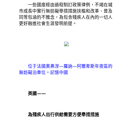
一些國度經由過程制訂政策律例，不竭在城
市成長中實行無妨礙舉措措施扶植和改革、普及
同等包涵的不雅念，為包含殘疾人在內的一切人
更好融進社會生涯發明前提。
位于法國奧弗涅—羅訥—阿爾卑斯年夜區的
無妨礙泊車位。記憶中國
英國——
為殘疾人出行供給需要方便舉措措施