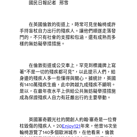
國民日報記者 邢雪
在英國倫敦的街道上，時常可見坐輪椅或許
手持盲杖自力出行的殘疾人。讓他們順遂走落發
門的，不只有社會的支撐和包涵，還有成熟而多
樣的無妨礙舉措措施。
在倫敦街道或公交車上，罕見到標識牌上寫
著“不是一切的殘疾都可見”，以此提示人們，給
身邊的殘疾人多一些懂得與關心。據統計，英國
有1410萬殘疾生齒，此中跨越九成殘疾不顯明。
是以，在最年夜水平上供給公共無妨礙舉措措施
成為保證殘疾人自力有莊嚴出行的主要舉動。
英國塞奇觀光社的開創人約翰·塞奇是一位脊
柱毀傷的殘疾人。20
Enjoy121
年來，他曾16次坐
輪椅游覽了140多個歐洲城市，在他看來，倫敦