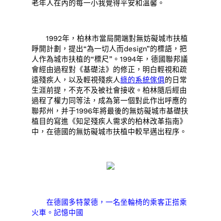
老年人在內的每一小我覺得平安和溫馨。
1992年，柏林市當局開端對無妨礙城市扶植
睜開計劃，提出“為一切人而design”的標語，把
人作為城市扶植的“標尺”。1994年，德國聯邦議
會經由過程對《基礎法》的修正，明白輕視和疏
遠殘疾人，以及輕視殘疾人
綠的系統傢俱
的日常
生涯前提，不克不及被社會接收。柏林隨后經由
過程了權力同等法，成為第一個對此作出呼應的
聯邦州，并于1996年將最後的無妨礙城市基礎扶
植目的寫進《知足殘疾人需求的柏林改革指南》
中，在德國的無妨礙城市扶植中較早邁出程序。
在德國多特蒙德，一名坐輪椅的乘客正搭乘
火車。記憶中國