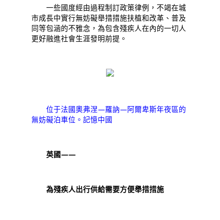
一些國度經由過程制訂政策律例，不竭在城
市成長中實行無妨礙舉措措施扶植和改革、普及
同等包涵的不雅念，為包含殘疾人在內的一切人
更好融進社會生涯發明前提。
位于法國奧弗涅—羅訥—阿爾卑斯年夜區的
無妨礙泊車位。記憶中國
英國——
為殘疾人出行供給需要方便舉措措施