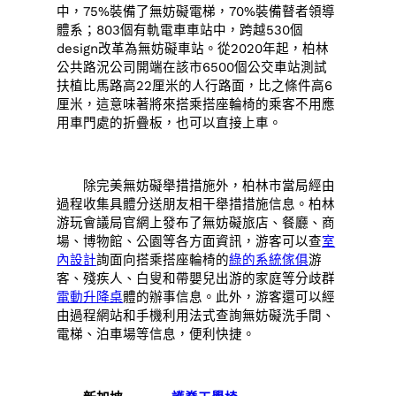
中，75%裝備了無妨礙電梯，70%裝備瞽者領導
體系；803個有軌電車車站中，跨越530個
design改革為無妨礙車站。從2020年起，柏林
公共路況公司開端在該市6500個公交車站測試
扶植比馬路高22厘米的人行路面，比之條件高6
厘米，這意味著將來搭乘搭座輪椅的乘客不用應
用車門處的折疊板，也可以直接上車。
除完美無妨礙舉措措施外，柏林市當局經由
過程收集具體分送朋友相干舉措措施信息。柏林
游玩會議局官網上發布了無妨礙旅店、餐廳、商
場、博物館、公園等各方面資訊，游客可以查
室
內設計
詢面向搭乘搭座輪椅的
綠的系統傢俱
游
客、殘疾人、白叟和帶嬰兒出游的家庭等分歧群
電動升降桌
體的辦事信息。此外，游客還可以經
由過程網站和手機利用法式查詢無妨礙洗手間、
電梯、泊車場等信息，便利快捷。