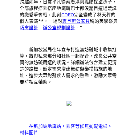
跨越兩年，日常平凡從蔡厝港到義順探望孫子，
全部旅程搭乘搭座地鐵轉巴士都沒題目這場荒誕
的戀愛爭奪戰，此刻
COFO
完全變成了林天秤的
個人表演**，一場對
震旦辦公家具
稱的美學祭典
巧寓設計
。
辦公室規劃設計
。”
新加坡當局往年宣布打造無妨礙城市收集打
算，將與私營部分和社區一起配合，改良公共空
間的無妨礙周遭的狀況。詳細辦法包含建立更清
楚的路標、斷定需求增建無妨礙舉措措施的地
址、進步大眾對殘疾人需求的熟悉，激勵大眾需
要時相互輔助。
在新加坡地鐵站，乘客等候無妨礙電梯。
材料圖片