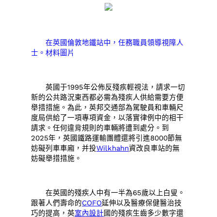
在英國倫敦地鐵站中，任務職員領導視障人
士。材料圖片
英國于1995年公佈反殘疾輕視法，請求一切
新的公共路況東西都必需為殘疾人供給需要方便
舉措措施。為此，英邦交通部為駕駛員和車輛尺
度局供給了一項專項資金，以落實律例中的相干
請求。任何違背規則的車輛將遭到處分。到
2025年，英國鐵路運輸團體還將引進8000節無
妨礙列車車廂，并投
Wilkhahn
資改良車站的無
妨礙舉措措施。
在英國的殘疾人中有一半為65歲以上白叟。
跟著人們壽命的
COFO
延伸以及醫療保健醫治技
巧的提高，英
室內設計
國的殘疾生齒多少數字還