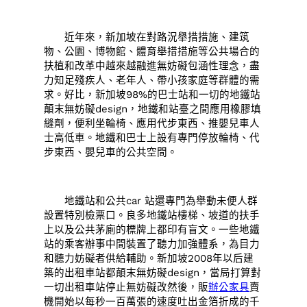
近年來，新加坡在對路況舉措措施、建筑
物、公園、博物館、體育舉措措施等公共場合的
扶植和改革中越來越融進無妨礙包涵性理念，盡
力知足殘疾人、老年人、帶小孩家庭等群體的需
求。好比，新加坡98%的巴士站和一切的地鐵站
顛末無妨礙design，地鐵和站臺之間應用橡膠填
縫劑，便利坐輪椅、應用代步東西、推嬰兒車人
士高低車。地鐵和巴士上設有專門停放輪椅、代
步東西、嬰兒車的公共空間。
地鐵站和公共car 站還專門為舉動未便人群
設置特別檢票口。良多地鐵站樓梯、坡道的扶手
上以及公共茅廁的標牌上都印有盲文。一些地鐵
站的乘客辦事中間裝置了聽力加強體系，為目力
和聽力妨礙者供給輔助。新加坡2008年以后建
築的出租車站都顛末無妨礙design，當局打算對
一切出租車站停止無妨礙改然後，販
辦公家具
賣
機開始以每秒一百萬張的速度吐出金箔折成的千