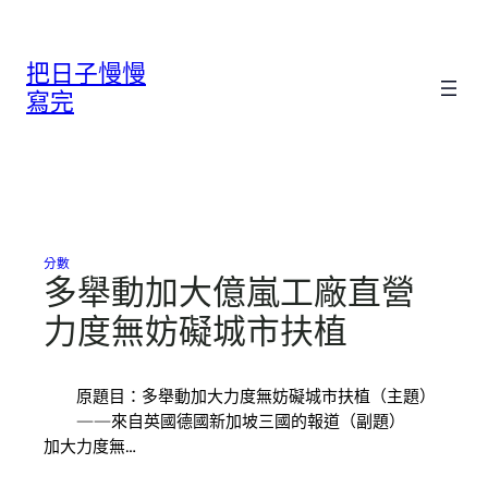
跳
至
把日子慢慢
主
要
寫完
內
容
分數
多舉動加大億嵐工廠直營
力度無妨礙城市扶植
原題目：多舉動加大力度無妨礙城市扶植（主題）
——來自英國德國新加坡三國的報道（副題）
加大力度無…