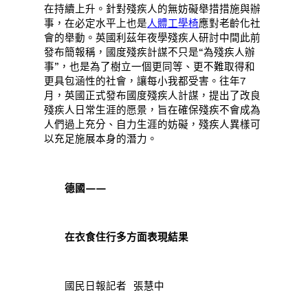
在持續上升。針對殘疾人的無妨礙舉措措施與辦
事，在必定水平上也是
人體工學椅
應對老齡化社
會的舉動。英國利茲年夜學殘疾人研討中間此前
發布簡報稱，國度殘疾計謀不只是“為殘疾人辦
事”，也是為了樹立一個更同等、更不難取得和
更具包涵性的社會，讓每小我都受害。往年7
月，英國正式發布國度殘疾人計謀，提出了改良
殘疾人日常生涯的愿景，旨在確保殘疾不會成為
人們過上充分、自力生涯的妨礙，殘疾人異樣可
以充足施展本身的潛力。
德國——
在衣食住行多方面表現結果
國民日報記者 張慧中