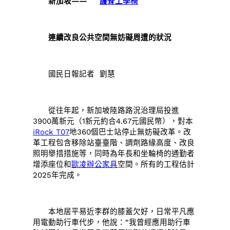
新加坡——
護脊工學椅
連續改良公共空間無妨礙周遭的狀況
國民日報記者 劉慧
從往年起，新加坡陸路路況治理局投進
3900萬新元（1新元約合4.67元國民幣），對本
iRock T07
地360個巴士站停止無妨礙改革。改
革工程包含移除站臺臺階、調劑路緣高度、改良
照明舉措措施等，同時為年長和坐輪椅的通勤者
增添座位和
歐凌辦公家具
空間。所有的工程估計
2025年完成。
本地居平易近李群的膝蓋欠好，日常平凡應
用電動助行車代步，他說：“我曾經應用助行車