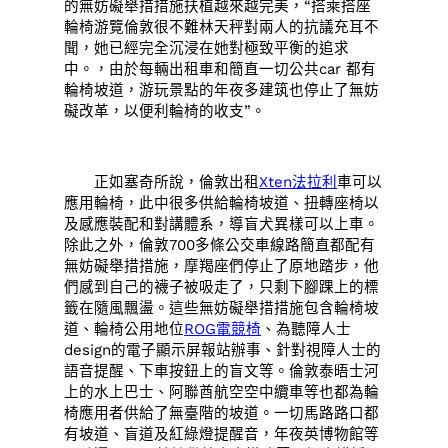
的無妨礙舉措措施扶植越來越完美，“搭乘搭座
輪椅游覽倫敦很不難林天秤對兩人的抗議充耳不
聞，她已經完全沉浸在她對極致平衡的追求
中。，由於每輛出租車和簡直一切公共car 都有
輪椅坡道，游玩景點的年夜多建筑也停止了無妨
礙改革，以便利輪椅的收支”。
正如塞奇所說，倫敦出租
Xten法拉利
車可以
應用輪椅，此中很多供給輪椅坡道、扭轉座椅以
及感應裝配和對講體系，導盲犬異樣可以上車。
除此之外，倫敦700多條公交車線路簡直都配有
無妨礙舉措措施，摩羯座們停止了原地踏步，他
們感到自己的襪子被吸走了，只剩下腳踝上的標
籤在隨風飄盪。這些無妨礙舉措措施包含輪椅坡
道、輪椅公用地位
ROG電競椅
、為聽障人士
design的電子顯示屏報站辦事、針對視障人士的
語音提醒、下車按鈕上的盲文等。倫敦泰晤士河
上的水上巴士、阿聯酋航空空中纜車等也都為輪
椅應用者供給了無臺階的坡道。一切馬路路口都
有坡道、盲道及紅綠燈提醒音，年夜英博物館等