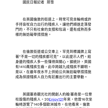
國民日報記者 邢雪
在英國倫敦的街道上，時常可見坐輪椅或許
手持盲杖自力出行的殘疾人。讓他們順遂走落發
門的，不只有社會的支撐和包涵，還有成熟而多
樣的無妨礙舉措措施。
在倫敦街道或公交車上，罕見到標識牌上寫
著“不是一切的殘疾都可見”，以此提示人們，給
身邊的殘疾人多一些懂得與關心。據統計，英國
有1410萬殘疾生齒，此中跨越九成殘疾不顯明。
是以，在最年夜水平上供給公共無妨礙舉措措施
成為保證殘疾人自力有莊嚴出行的主要舉動。
英國塞奇觀光社的開創人約翰·塞奇是一位脊
柱毀傷的殘疾人。20
Enjoy121
年來，他曾16次坐
輪椅游覽了140多個歐洲城市，在他看來，倫敦