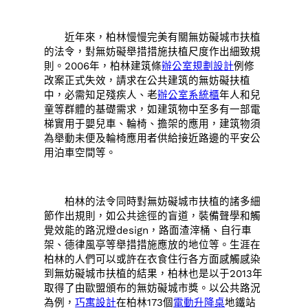
近年來，柏林慢慢完美有關無妨礙城市扶植
的法令，對無妨礙舉措措施扶植尺度作出細致規
則。2006年，柏林建筑條
辦公室規劃設計
例修
改案正式失效，請求在公共建筑的無妨礙扶植
中，必需知足殘疾人、老
辦公室系統櫃
年人和兒
童等群體的基礎需求，如建筑物中至多有一部電
梯實用于嬰兒車、輪椅、擔架的應用，建筑物須
為舉動未便及輪椅應用者供給接近路邊的平安公
用泊車空間等。
柏林的法令同時對無妨礙城市扶植的諸多細
節作出規則，如公共途徑的盲道，裝備聲學和觸
覺效能的路況燈design，路面渣滓桶、自行車
架、德律風亭等舉措措施應放的地位等。生涯在
柏林的人們可以或許在衣食住行各方面感觸感染
到無妨礙城市扶植的結果，柏林也是以于2013年
取得了由歐盟頒布的無妨礙城市獎。以公共路況
為例，
巧寓設計
在柏林173個
電動升降桌
地鐵站