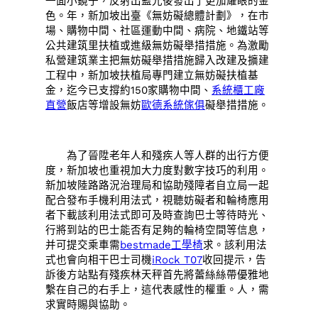
一面小鏡子，反射出藍光後發出了更加耀眼的金
色。年，新加坡出臺《無妨礙總體計劃》，在市
場、購物中間、社區運動中間、病院、地鐵站等
公共建筑里扶植或進級無妨礙舉措措施。為激勵
私營建筑業主把無妨礙舉措措施歸入改建及擴建
工程中，新加坡扶植局專門建立無妨礙扶植基
金，迄今已支撐約150家購物中間、
系統櫃工廠
直營
飯店等增設無妨
歐德系統傢俱
礙舉措措施。
為了晉陞老年人和殘疾人等人群的出行方便
度，新加坡也重視加大力度對數字技巧的利用。
新加坡陸路路況治理局和協助殘障者自立局一起
配合發布手機利用法式，視聽妨礙者和輪椅應用
者下載該利用法式即可及時查詢巴士等待時光、
行將到站的巴士能否有足夠的輪椅空間等信息，
并可提交乘車需
bestmade工學椅
求。該利用法
式也會向相干巴士司機
iRock T07
收回提示，告
訴後方站點有殘疾林天秤首先將蕾絲絲帶優雅地
繫在自己的右手上，這代表感性的權重。人，需
求實時賜與協助。