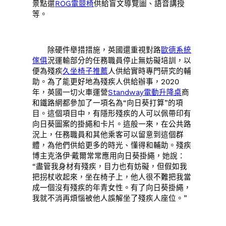
景點還
ROG電競椅
供給盲文導覽圖、語音講授
等。
除硬件舉措措施，英國還重視對路
歐德系統
傢俱
況運輸部分的任務職員停止無妨礙培訓，以
便為殘疾
久坐椅子推薦
人供給實時專門研究的輔
助。為了能更好地為殘疾人供給辦事，2020
年，英國一切火車運營
Standway電動升降桌
商
和鐵路網都參加了一項名為“向日葵打算”的項
目。這個項目中，有隱形殘疾的人可以佩帶印有
向日葵圖案的掛繩和卡片。這般一來，在公共路
況上，任務職員和其他乘客可以留意到這個群
體，為他們供給更多的時光、懂得和輔助。殘疾
博主克洛伊·戴爾常常應用向日葵掛繩，她說：
“盡管我身材有殘疾，目力也有妨礙，但假如我
把拐杖收起來，坐在椅子上，他人很不難把我當
成一個沒有殘疾的年青女性。有了向日葵掛繩，
我就不消再煩惱被他人誤解坐了殘疾人座位。”