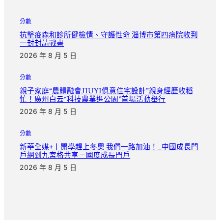
分數
抗擊疫森和診所健檢情、守護性命 淄博市第四病院收到
一封封請戰書
2026 年 8 月 5 日
分數
親子家庭“農體融會JIUYI俱意住宅設計”親身經歷收稻
忙！廣州白云“科技農業進公園”首場活動舉行
2026 年 8 月 5 日
分數
新華全媒+丨開學趕上冬奧 我們一路加油！_中國成長門
戶網到九宮格共享－國度成長門戶
2026 年 8 月 5 日