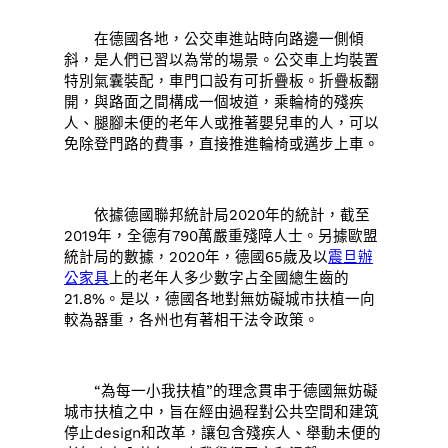
在德國各地，公交車進站時向路邊一側傾
斜，是人們已習以為常的場景。公交車上均裝置
特別氣囊裝配，車門口設有可折疊板。折疊板翻
開，與路面之間構成一個坡道，乘輪椅的殘疾
人、腿腳未便的老年人或推著嬰兒車的人，可以
免除登門路的費事，直接推進輪椅或邁步上車。
依據德國聯邦統計局2020年的統計，截至
2019年，全德有790萬嚴重殘障人士。另據歐盟
統計局的數據，2020年，德國65歲及以
震旦辦
公家具
上的老年人多少數字占全國總生齒的
21.8%。是以，德國各地對無妨礙城市扶植一向
較為器重，各州也有著相干法令政策。
“為每一小我扶植”的理念貫串于德國無妨礙
城市扶植之中，旨在經由過程對公共空間和建筑
停止design和改革，讓包含殘疾人、舉動未便的