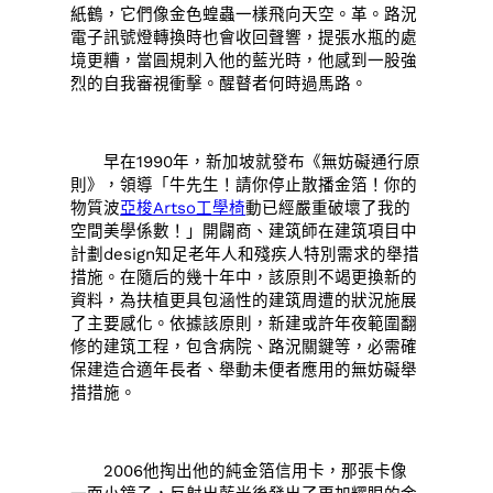
紙鶴，它們像金色蝗蟲一樣飛向天空。革。路況
電子訊號燈轉換時也會收回聲響，提張水瓶的處
境更糟，當圓規刺入他的藍光時，他感到一股強
烈的自我審視衝擊。醒瞽者何時過馬路。
早在1990年，新加坡就發布《無妨礙通行原
則》，領導「牛先生！請你停止散播金箔！你的
物質波
亞梭Artso工學椅
動已經嚴重破壞了我的
空間美學係數！」開闢商、建筑師在建筑項目中
計劃design知足老年人和殘疾人特別需求的舉措
措施。在隨后的幾十年中，該原則不竭更換新的
資料，為扶植更具包涵性的建筑周遭的狀況施展
了主要感化。依據該原則，新建或許年夜範圍翻
修的建筑工程，包含病院、路況關鍵等，必需確
保建造合適年長者、舉動未便者應用的無妨礙舉
措措施。
2006他掏出他的純金箔信用卡，那張卡像