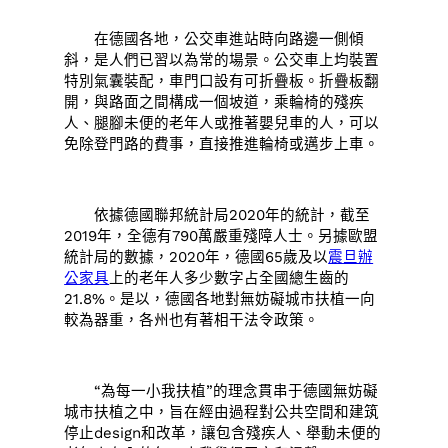
在德國各地，公交車進站時向路邊一側傾
斜，是人們已習以為常的場景。公交車上均裝置
特別氣囊裝配，車門口設有可折疊板。折疊板翻
開，與路面之間構成一個坡道，乘輪椅的殘疾
人、腿腳未便的老年人或推著嬰兒車的人，可以
免除登門路的費事，直接推進輪椅或邁步上車。
依據德國聯邦統計局2020年的統計，截至
2019年，全德有790萬嚴重殘障人士。另據歐盟
統計局的數據，2020年，德國65歲及以
震旦辦
公家具
上的老年人多少數字占全國總生齒的
21.8%。是以，德國各地對無妨礙城市扶植一向
較為器重，各州也有著相干法令政策。
“為每一小我扶植”的理念貫串于德國無妨礙
城市扶植之中，旨在經由過程對公共空間和建筑
停止design和改革，讓包含殘疾人、舉動未便的