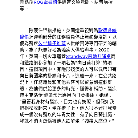
景點還
ROG電競椅
供給盲文導覽圖、語音講授
等。
除硬件舉措措施，英國還重視對路
歐德系統
傢俱
況運輸部分的任務職員停止無妨礙培訓，以
便為殘疾
久坐椅子推薦
人供給實時專門研究的輔
助。為了能更好地為殘疾人供給辦事，2020
年，英國一切火車運營
Standway電動升降桌
商
和鐵路網都參加了一項名為“向日葵打算”的項
目。這個項目中，有隱形殘疾的人可以佩帶印有
向日葵圖案的掛繩和卡片。這般一來，在公共路
況上，任務職員和其他乘客可以留意到這個群
體，為他們供給更多的時光、懂得和輔助。殘疾
博主克洛伊·戴爾常常應用向日葵掛繩，她說：
“盡管我身材有殘疾，目力也有妨礙，但假如我
把拐杖收起來，坐在椅子上，他人很不難把我當
成一個沒有殘疾的年青女性。有了向日葵掛繩，
我就不消再煩惱被他人誤解坐了殘疾人座位。”