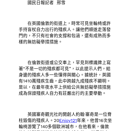
國民日報記者 邢雪
在英國倫敦的街道上，時常可見坐輪椅或許
手持盲杖自力出行的殘疾人。讓他們順遂走落發
門的，不只有社會的支撐和包涵，還有成熟而多
樣的無妨礙舉措措施。
在倫敦街道或公交車上，罕見到標識牌上寫
著“不是一切的殘疾都可見”，以此提示人們，給
身邊的殘疾人多一些懂得與關心。據統計，英國
有1410萬殘疾生齒，此中跨越九成殘疾不顯明。
是以，在最年夜水平上供給公共無妨礙舉措措施
成為保證殘疾人自力有莊嚴出行的主要舉動。
英國塞奇觀光社的開創人約翰·塞奇是一位脊
柱毀傷的殘疾人。20
Enjoy121
年來，他曾16次坐
輪椅游覽了140多個歐洲城市，在他看來，倫敦