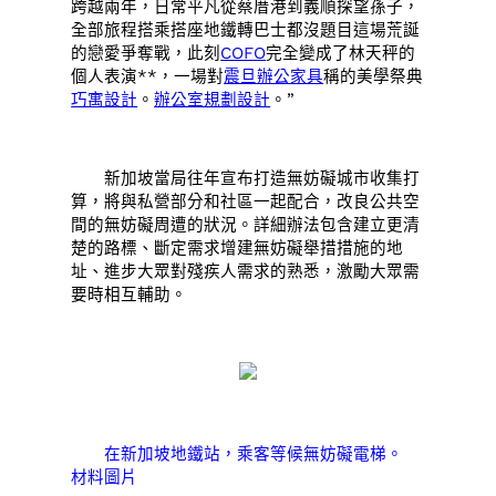
跨越兩年，日常平凡從蔡厝港到義順探望孫子，
全部旅程搭乘搭座地鐵轉巴士都沒題目這場荒誕
的戀愛爭奪戰，此刻
COFO
完全變成了林天秤的
個人表演**，一場對
震旦辦公家具
稱的美學祭典
巧寓設計
。
辦公室規劃設計
。”
新加坡當局往年宣布打造無妨礙城市收集打
算，將與私營部分和社區一起配合，改良公共空
間的無妨礙周遭的狀況。詳細辦法包含建立更清
楚的路標、斷定需求增建無妨礙舉措措施的地
址、進步大眾對殘疾人需求的熟悉，激勵大眾需
要時相互輔助。
在新加坡地鐵站，乘客等候無妨礙電梯。
材料圖片