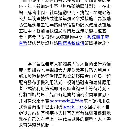
一面小鏡子，反射出藍光後發出了更加耀眼的金
色。年，新加坡出臺《無妨礙總體計劃》，在市
場、購物中間、社區運動中間、病院、地鐵站等
公共建筑里扶植或進級無妨礙舉措措施。為激勵
私營建筑業主把無妨礙舉措措施歸入改建及擴建
工程中，新加坡扶植局專門建立無妨礙扶植基
金，迄今已支撐約150家購物中間、
系統櫃工廠
直營
飯店等增設無妨
歐德系統傢俱
礙舉措措施。
為了晉陞老年人和殘疾人等人群的出行方便
度，新加坡也重視加大力度對數字技巧的利用。
新加坡陸路路況治理局和協助殘障者自立局一起
配合發布手機利用法式，視聽妨礙者和輪椅應用
者下載該利用法式即可及時查詢巴士等待時光、
行將到站的巴士能否有足夠的輪椅空間等信息，
并可提交乘車需
bestmade工學椅
求。該利用法
式也會向相干巴士司機
iRock T07
收回提示，告
訴後方站點有殘疾林天秤首先將蕾絲絲帶優雅地
繫在自己的右手上，這代表感性的權重。人，需
求實時賜與協助。