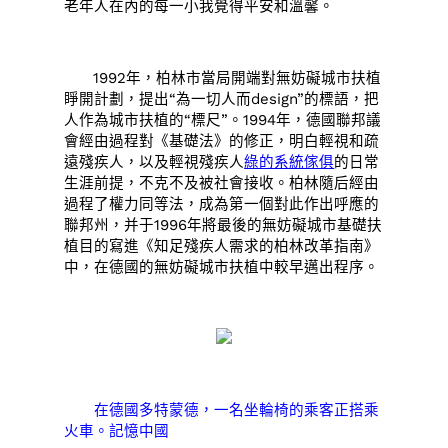
老年人在內的每一小我覺得平安和溫馨。
1992年，柏林市當局開端對無妨礙城市扶植
睜開計劃，提出“為一切人而design”的標語，把
人作為城市扶植的“標尺”。1994年，德國聯邦議
會經由過程對《基礎法》的修正，明白輕視和疏
遠殘疾人，以及輕視殘疾人
綠的系統傢俱
的日常
生涯前提，不克不及被社會接收。柏林隨后經由
過程了權力同等法，成為第一個對此作出呼應的
聯邦州，并于1996年將最後的無妨礙城市基礎扶
植目的寫進《知足殘疾人需求的柏林改革指南》
中，在德國的無妨礙城市扶植中較早邁出程序。
在德國多特蒙德，一名坐輪椅的乘客正搭乘
火車。記憶中國