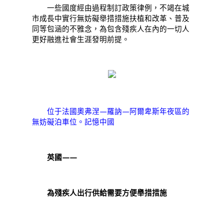
一些國度經由過程制訂政策律例，不竭在城
市成長中實行無妨礙舉措措施扶植和改革、普及
同等包涵的不雅念，為包含殘疾人在內的一切人
更好融進社會生涯發明前提。
位于法國奧弗涅—羅訥—阿爾卑斯年夜區的
無妨礙泊車位。記憶中國
英國——
為殘疾人出行供給需要方便舉措措施