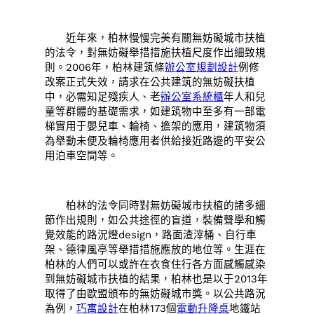
近年來，柏林慢慢完美有關無妨礙城市扶植
的法令，對無妨礙舉措措施扶植尺度作出細致規
則。2006年，柏林建筑條
辦公室規劃設計
例修
改案正式失效，請求在公共建筑的無妨礙扶植
中，必需知足殘疾人、老
辦公室系統櫃
年人和兒
童等群體的基礎需求，如建筑物中至多有一部電
梯實用于嬰兒車、輪椅、擔架的應用，建筑物須
為舉動未便及輪椅應用者供給接近路邊的平安公
用泊車空間等。
柏林的法令同時對無妨礙城市扶植的諸多細
節作出規則，如公共途徑的盲道，裝備聲學和觸
覺效能的路況燈design，路面渣滓桶、自行車
架、德律風亭等舉措措施應放的地位等。生涯在
柏林的人們可以或許在衣食住行各方面感觸感染
到無妨礙城市扶植的結果，柏林也是以于2013年
取得了由歐盟頒布的無妨礙城市獎。以公共路況
為例，
巧寓設計
在柏林173個
電動升降桌
地鐵站