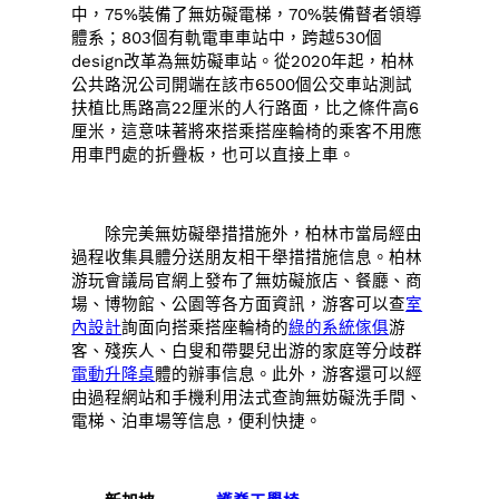
中，75%裝備了無妨礙電梯，70%裝備瞽者領導
體系；803個有軌電車車站中，跨越530個
design改革為無妨礙車站。從2020年起，柏林
公共路況公司開端在該市6500個公交車站測試
扶植比馬路高22厘米的人行路面，比之條件高6
厘米，這意味著將來搭乘搭座輪椅的乘客不用應
用車門處的折疊板，也可以直接上車。
除完美無妨礙舉措措施外，柏林市當局經由
過程收集具體分送朋友相干舉措措施信息。柏林
游玩會議局官網上發布了無妨礙旅店、餐廳、商
場、博物館、公園等各方面資訊，游客可以查
室
內設計
詢面向搭乘搭座輪椅的
綠的系統傢俱
游
客、殘疾人、白叟和帶嬰兒出游的家庭等分歧群
電動升降桌
體的辦事信息。此外，游客還可以經
由過程網站和手機利用法式查詢無妨礙洗手間、
電梯、泊車場等信息，便利快捷。