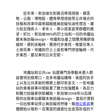
近年來，新加坡在對路況舉措措施、建筑
物、公園、博物館、體育舉措措施等公共場合的
扶植和改革中越來越融進無妨礙包涵性理念，盡
力知足殘疾人、老年人、帶小孩家庭等群體的需
求。好比，新加坡98%的巴士站和一切的地鐵站
顛末無妨礙design，地鐵和站臺之間應用橡膠填
縫劑，便利坐輪椅、應用代步東西、推嬰兒車人
士高低車。地鐵和巴士上設有專門停放輪椅、代
步東西、嬰兒車的公共空間。
地鐵站和公共car 站還專門為舉動未便人群
設置特別檢票口。良多地鐵站樓梯、坡道的扶手
上以及公共茅廁的標牌上都印有盲文。一些地鐵
站的乘客辦事中間裝置了聽力加強體系，為目力
和聽力妨礙者供給輔助。新加坡2008年以后建
築的出租車站都顛末無妨礙design，當局打算對
一切出租車站停止無妨礙改然後，販
辦公家具
賣
機開始以每秒一百萬張的速度吐出金箔折成的千