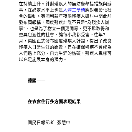
在持續上升。針對殘疾人的無妨礙舉措措施與辦
事，在必定水平上也是
人體工學椅
應對老齡化社
會的舉動。英國利茲年夜學殘疾人研討中間此前
發布簡報稱，國度殘疾計謀不只是“為殘疾人辦
事”，也是為了樹立一個更同等、更不難取得和
更具包涵性的社會，讓每小我都受害。往年7
月，英國正式發布國度殘疾人計謀，提出了改良
殘疾人日常生涯的愿景，旨在確保殘疾不會成為
人們過上充分、自力生涯的妨礙，殘疾人異樣可
以充足施展本身的潛力。
德國——
在衣食住行多方面表現結果
國民日報記者 張慧中