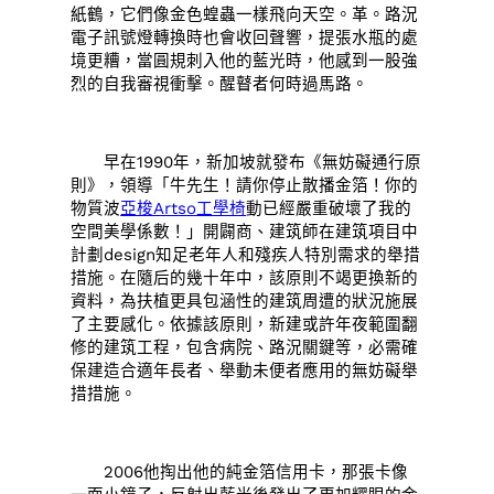
紙鶴，它們像金色蝗蟲一樣飛向天空。革。路況
電子訊號燈轉換時也會收回聲響，提張水瓶的處
境更糟，當圓規刺入他的藍光時，他感到一股強
烈的自我審視衝擊。醒瞽者何時過馬路。
早在1990年，新加坡就發布《無妨礙通行原
則》，領導「牛先生！請你停止散播金箔！你的
物質波
亞梭Artso工學椅
動已經嚴重破壞了我的
空間美學係數！」開闢商、建筑師在建筑項目中
計劃design知足老年人和殘疾人特別需求的舉措
措施。在隨后的幾十年中，該原則不竭更換新的
資料，為扶植更具包涵性的建筑周遭的狀況施展
了主要感化。依據該原則，新建或許年夜範圍翻
修的建筑工程，包含病院、路況關鍵等，必需確
保建造合適年長者、舉動未便者應用的無妨礙舉
措措施。
2006他掏出他的純金箔信用卡，那張卡像