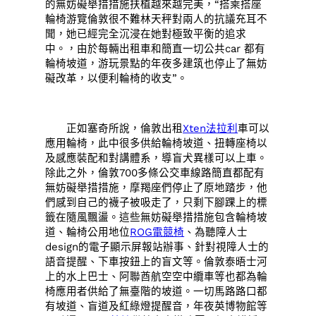
的無妨礙舉措措施扶植越來越完美，“搭乘搭座
輪椅游覽倫敦很不難林天秤對兩人的抗議充耳不
聞，她已經完全沉浸在她對極致平衡的追求
中。，由於每輛出租車和簡直一切公共car 都有
輪椅坡道，游玩景點的年夜多建筑也停止了無妨
礙改革，以便利輪椅的收支”。
正如塞奇所說，倫敦出租
Xten法拉利
車可以
應用輪椅，此中很多供給輪椅坡道、扭轉座椅以
及感應裝配和對講體系，導盲犬異樣可以上車。
除此之外，倫敦700多條公交車線路簡直都配有
無妨礙舉措措施，摩羯座們停止了原地踏步，他
們感到自己的襪子被吸走了，只剩下腳踝上的標
籤在隨風飄盪。這些無妨礙舉措措施包含輪椅坡
道、輪椅公用地位
ROG電競椅
、為聽障人士
design的電子顯示屏報站辦事、針對視障人士的
語音提醒、下車按鈕上的盲文等。倫敦泰晤士河
上的水上巴士、阿聯酋航空空中纜車等也都為輪
椅應用者供給了無臺階的坡道。一切馬路路口都
有坡道、盲道及紅綠燈提醒音，年夜英博物館等