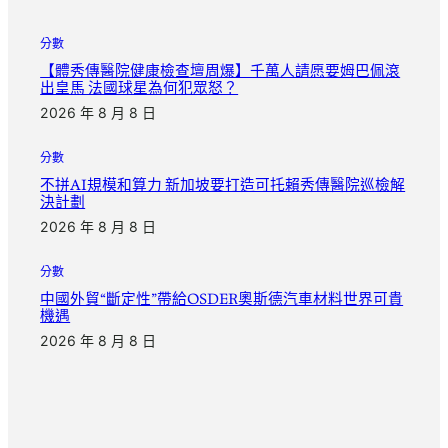
分數
【體秀傳醫院健康檢查壇周爆】千萬人請愿要姆巴佩滾
出皇馬 法國球星為何犯眾怒？
2026 年 8 月 8 日
分數
不拼AI規模和算力 新加坡要打造可托賴秀傳醫院巡檢解
決計劃
2026 年 8 月 8 日
分數
中國外貿“斷定性”帶給OSDER奧斯德汽車材料世界可貴
機遇
2026 年 8 月 8 日