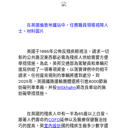
在英國倫敦地鐵站中，任務職員領導視障人
士。材料圖片
英國于1995年公佈反殘疾輕視法，請求一切
新的公共路況東西都必需為殘疾人供給需要方便
舉措措施。為此，英邦交通部為駕駛員和車輛尺
度局供給了一項專項資金，以落實律例中的相干
請求。任何違背規則的車輛將遭到處分。到
2025年，英國鐵路運輸團體還將引進8000節無
妨礙列車車廂，并投
Wilkhahn
資改良車站的無
妨礙舉措措施。
在英國的殘疾人中有一半為65歲以上白叟。
跟著人們壽命的
COFO
延伸以及醫療保健醫治技
巧的提高，英
室內設計
國的殘疾生齒多少數字還