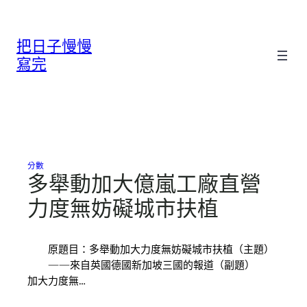
跳
至
把日子慢慢
主
要
寫完
內
容
分數
多舉動加大億嵐工廠直營
力度無妨礙城市扶植
原題目：多舉動加大力度無妨礙城市扶植（主題）
——來自英國德國新加坡三國的報道（副題）
加大力度無…