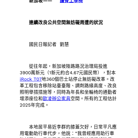
新加坡——
護脊工學椅
連續改良公共空間無妨礙周遭的狀況
國民日報記者 劉慧
從往年起，新加坡陸路路況治理局投進
3900萬新元（1新元約合4.67元國民幣），對本
iRock T07
地360個巴士站停止無妨礙改革。改
革工程包含移除站臺臺階、調劑路緣高度、改良
照明舉措措施等，同時為年長和坐輪椅的通勤者
增添座位和
歐凌辦公家具
空間。所有的工程估計
2025年完成。
本地居平易近李群的膝蓋欠好，日常平凡應
用電動助行車代步，他說：“我曾經應用助行車