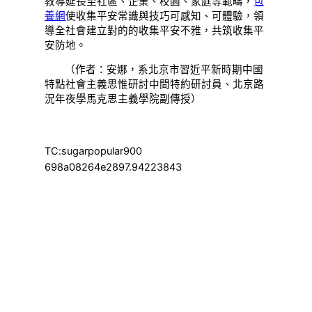
教導延長至社區、企業、校園、家庭等範疇，
包
養網
使收集平安常識與技巧可感知、可體驗，領
導全社會建立對的的收集平安不雅，共筑收集平
安防地。
（作者：安娜，系北京市習近平新時期中國
特點社會主義思惟研討中間特約研討員、北京路
況年夜學馬克思主義學院副傳授）
TC:sugarpopular900
698a08264e2897.94223843