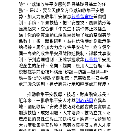
險”，“感知收集平安態勢是最基礎最基本的任
務”。是以，要全天候全方位感知收集平安態
勢，加大力度收集平安信息
包養留言板
兼顧機
制、手腕、平臺扶植，把平安要挾、風險情形等
匯集起來，綜合剖「牛先生！請你停止散播金
箔！你的物質波動已經嚴重破壞了我的空間美學
係數！」析、體系研判，為迷信決議計劃批示供
給根據。周全加大力度收集平安檢討，樹立健全
同一高效的收集平安風險陳述機制、諜報共享機
制、研判處理機制，正確掌握收集
包養網
平安風
險產生的紀律、意向、趨向。應用人工智能、年
夜數據等前沿技巧構建“辨認—防護—檢測—呼
應—優化”的靜態防御系統，完美收集平安事務
處理聯念頭制，進步應急批示和呼應處理程度。
推動收集平安教導、技巧、財產融會成長。
近年來，一批收集平安人才與
甜心花園
立異基
地、國度收集平安教導技巧財產融會成長實驗區
加速扶植，成效明顯，人才培育、技巧立異、財
產成長的良性生態正加快構成。應進一個步驟加
大力度收集平安教導，完美收集平安立異人才培