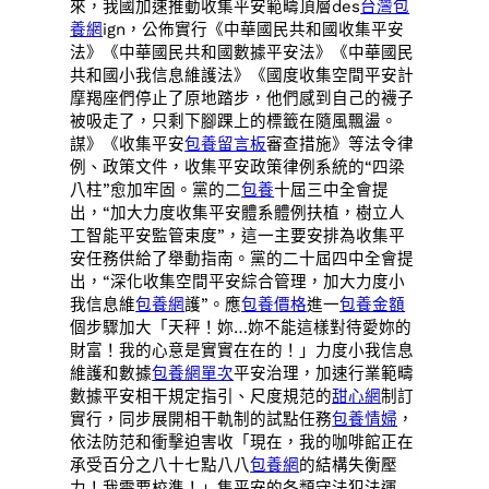
來，我國加速推動收集平安範疇頂層des
台灣包
養網
ign，公佈實行《中華國民共和國收集平安
法》《中華國民共和國數據平安法》《中華國民
共和國小我信息維護法》《國度收集空間平安計
摩羯座們停止了原地踏步，他們感到自己的襪子
被吸走了，只剩下腳踝上的標籤在隨風飄盪。
謀》《收集平安
包養留言板
審查措施》等法令律
例、政策文件，收集平安政策律例系統的“四梁
八柱”愈加牢固。黨的二
包養
十屆三中全會提
出，“加大力度收集平安體系體例扶植，樹立人
工智能平安監管束度”，這一主要安排為收集平
安任務供給了舉動指南。黨的二十屆四中全會提
出，“深化收集空間平安綜合管理，加大力度小
我信息維
包養網
護”。應
包養價格
進一
包養金額
個步驟加大「天秤！妳…妳不能這樣對待愛妳的
財富！我的心意是實實在在的！」力度小我信息
維護和數據
包養網單次
平安治理，加速行業範疇
數據平安相干規定指引、尺度規范的
甜心網
制訂
實行，同步展開相干軌制的試點任務
包養情婦
，
依法防范和衝擊迫害收「現在，我的咖啡館正在
承受百分之八十七點八八
包養網
的結構失衡壓
力！我需要校準！」集平安的各類守法犯法運