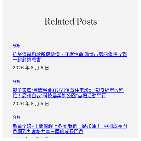
Related Posts
分數
抗擊疫森和診所健檢情、守護性命 淄博市第四病院收到
一封封請戰書
2026 年 8 月 5 日
分數
親子家庭“農體融會JIUYI俱意住宅設計”親身經歷收稻
忙！廣州白云“科技農業進公園”首場活動舉行
2026 年 8 月 5 日
分數
新華全媒+丨開學趕上冬奧 我們一路加油！_中國成長門
戶網到九宮格共享－國度成長門戶
2026 年 8 月 5 日