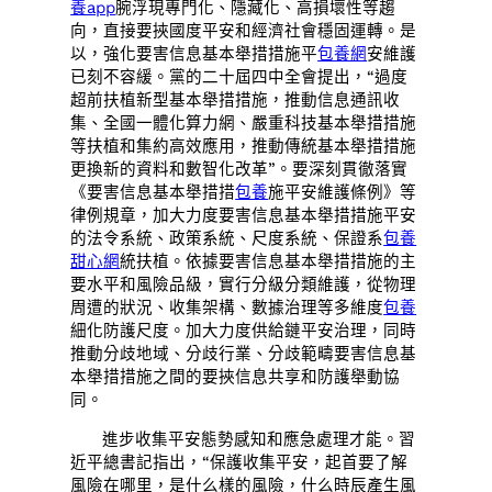
養app
腕浮現專門化、隱藏化、高損壞性等趨
向，直接要挾國度平安和經濟社會穩固運轉。是
以，強化要害信息基本舉措措施平
包養網
安維護
已刻不容緩。黨的二十屆四中全會提出，“過度
超前扶植新型基本舉措措施，推動信息通訊收
集、全國一體化算力網、嚴重科技基本舉措措施
等扶植和集約高效應用，推動傳統基本舉措措施
更換新的資料和數智化改革”。要深刻貫徹落實
《要害信息基本舉措措
包養
施平安維護條例》等
律例規章，加大力度要害信息基本舉措措施平安
的法令系統、政策系統、尺度系統、保證系
包養
甜心網
統扶植。依據要害信息基本舉措措施的主
要水平和風險品級，實行分級分類維護，從物理
周遭的狀況、收集架構、數據治理等多維度
包養
細化防護尺度。加大力度供給鏈平安治理，同時
推動分歧地域、分歧行業、分歧範疇要害信息基
本舉措措施之間的要挾信息共享和防護舉動協
同。
進步收集平安態勢感知和應急處理才能。習
近平總書記指出，“保護收集平安，起首要了解
風險在哪里，是什么樣的風險，什么時辰產生風