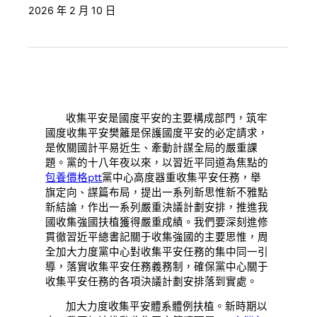
2026 年 2 月 10 日
收集平安是國度平安的主要構成部門，筑牢
國度收集平安樊籬是保護國度平安的必定請求，
是攸關國計平易近生、牽動計謀全局的嚴重課
題。黨的十八年夜以來，以習近平同道為焦點的
包養價格ptt
黨中心高度器重收集平安任務，舉
旗定向、謀篇布局，提出一系列新思惟新不雅點
新結論，作出一系列嚴重決議計劃安排，推進我
國收集強國扶植獲得嚴重成績。我們要深刻進修
貫徹習近平總書記關于收集強國的主要思惟，周
全加大力度黨中心對收集平安任務的集中同一引
導，落實收集平安任務義務制，確保黨中心關于
收集平安任務的各項決議計劃安排落到實處。
加大力度收集平安體系體例扶植。新時期以