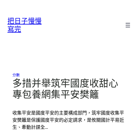
跳
至
把日子慢慢
主
要
寫完
內
容
分數
多措并舉筑牢國度收甜心
專包養網集平安樊籬
收集平安是國度平安的主要構成部門，筑牢國度收集平
安樊籬是保護國度平安的必定請求，是攸關國計平易近
生、牽動計謀全…