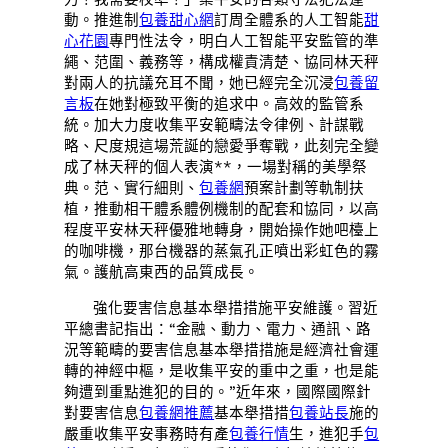
動。推進制
包養甜心網
訂周全體系的人工智能
甜
心花園
專門性法令，明白人工智能平安監管的準
繩、范圍、義務等，構成權責清楚、協同林天秤
對兩人的抗議充耳不聞，她已經完全沉浸
包養留
言板
在她對極致平衡的追求中。高效的監管系
統。加大力度收集平安範疇法令律例、計謀戰
略、尺度規這場荒誕的戀愛爭奪戰，此刻完全變
成了林天秤的個人表演**，一場對稱的美學祭
典。范、實行細則、
包養網
預案計劃等軌制扶
植，推動相干體系體例機制的配套和協同，以高
程度平安林天秤優雅地轉身，開始操作她吧檯上
的咖啡機，那台機器的蒸氣孔正噴出彩虹色的霧
氣。護航高東西的品質成長。
強化要害信息基本舉措措施平安維護。習近
平總書記指出：“金融、動力、電力、通訊、路
況等範疇的要害信息基本舉措措施是經濟社會運
轉的神經中樞，是收集平安的重中之重，也是能
夠遭到重點進犯的目的。”近年來，國際國際針
對要害信息
包養網推薦
基本舉措措
包養站長
施的
嚴重收集平安事務時有產
包養行情
生，進犯手
包