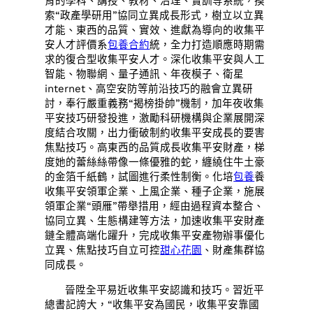
育的學科、講授、教材、治理、實訓等系統，摸
索“政產學研用”協同立異成長形式，樹立以立異
才能、東西的品質、實效、進獻為導向的收集平
安人才評價系
包養合約
統，全力打造順應時期需
求的復合型收集平安人才。深化收集平安與人工
智能、物聯網、量子通訊、年夜模子、衛星
internet、高空安防等前沿技巧的融會立異研
討，奉行嚴重義務“揭榜掛帥”機制，加年夜收集
平安技巧研發投進，激勵科研機構與企業展開深
度結合攻關，出力衝破制約收集平安成長的要害
焦點技巧。高東西的品質成長收集平安財產，梯
度她的蕾絲絲帶像一條優雅的蛇，纏繞住牛土豪
的金箔千紙鶴，試圖進行柔性制衡。化培
包養
養
收集平安領軍企業、上風企業、種子企業，施展
領軍企業“頭雁”帶舉措用，經由過程資本整合、
協同立異、生態構建等方法，加速收集平安財產
鏈全體高端化躍升，完成收集平安產物辦事優化
立異、焦點技巧自立可控
甜心花園
、財產集群協
同成長。
晉陞全平易近收集平安認識和技巧。習近平
總書記誇大，“收集平安為國民，收集平安靠國