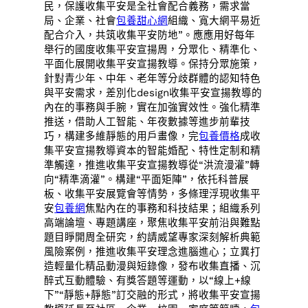
民，保護收集平安是全社會配合義務，需求當
局、企業、社會
包養甜心網
組織、寬大網平易近
配合介入，共筑收集平安防地”。應應用好每年
舉行的國度收集平安宣揚周，分眾化、精準化、
平面化展開收集平安宣揚教導。保持分眾施策，
針對青少年、中年、老年等分歧群體的認知特色
與平安需求，差別化design收集平安宣揚教導的
內在的事務與手腕，實在加強實效性。強化精準
推送，借助人工智能、年夜數據等進步前輩技
巧，構建多維靜態的用戶畫像，完
包養價格
成收
集平安宣揚教導資本的智能婚配、特性定制和精
準觸達，推進收集平安宣揚教導從“洪流漫灌”轉
向“精準滴灌”。構建“平面矩陣”，依托科普展
板、收集平安展覽會等情勢，多條理浮現收集平
安
包養網
焦點內在的事務和科技結果；組織系列
高端論壇、專題講座，聚焦收集平安前沿與難點
題目睜開周全研究，約請威望專家深刻解析典範
風險案例，推進收集平安理念進腦進心；立異打
造輕量化精品動漫與短錄像，發布收集直播、沉
醉式互動體驗、有獎答題等運動，以“線上+線
下”“靜態+靜態”訂交融的形式，將收集平安宣揚