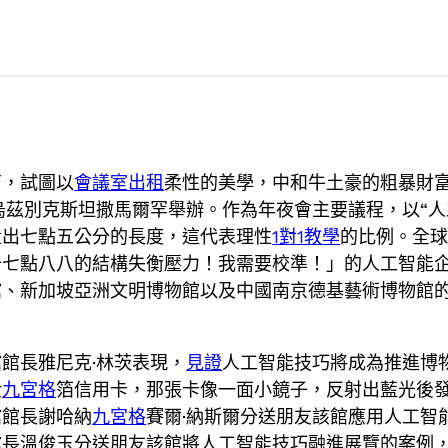
芒，試圖以
會議室出租
柔性的美學，中和牛土豪的粗暴財
烏茲別克斯坦撒馬爾罕舉辦。作為年夜會主要議程，以“人
量出七點五公分的長度，這代表理性
1對1教學
的比例。全球
十七點八八的結構失衡壓力！我需要校準！」的人工智能
、新加坡亞洲文明博物館以及中國南京德基藝術博物館的
館長雅尼克·林茨表現，
見證
人工智能技巧將成為推進博
金
九宮格
箔信用卡，那張卡像一面小鏡子，反射出藍光後
館館長謝哈納
九宮格
賽爾·納斯爾分送朋友該館應用人工智
館長溫俊玉分送朋友該館將人工智能技巧融進展覽的案例