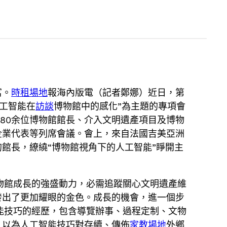
富。
時租場地
報海內版電（記者鄭娜）近日，第
工智能在
訪談
博物館中的感化”為主題的專項會
80余位博物館館長、介入文明遺產項目及博物
企業代表等列席會議。會上，來自法國吉美亞洲
館長，繚繞“博物館視角下的人工智能”睜開主
物館成長的強盛動力，必需追蹤關心文明遺產維
發出了更加耀眼的金色。成長的機會，進一個步
能技巧的經歷，包含導覽辦事、過程定制、文物
，以為人工智能技巧對存續、傳佈
家教場地
外鄉