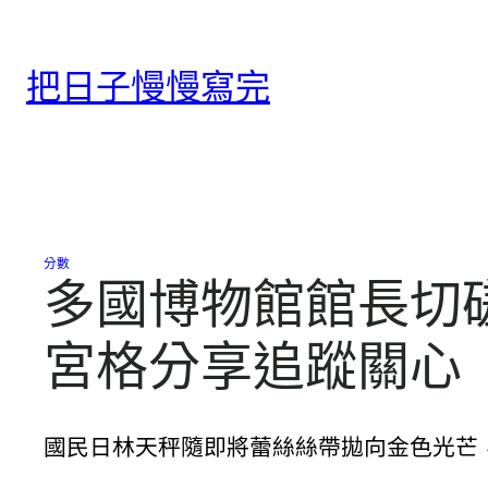
跳
至
把日子慢慢寫完
主
要
內
容
分數
多國博物館館長切
宮格分享追蹤關心
國民日林天秤隨即將蕾絲絲帶拋向金色光芒