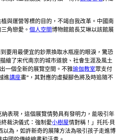
扶植與運營等標的目的，不竭自我改革。中國南
的三角戀愛。
個人空間
博物館館長艾琳以該館展
聽到要用最便宜的鈔票換取水瓶座的眼淚，驚恐
潑描繪了宋代南京的城市道貌、社會生涯及風土
打造出一個全新的展覽空間。不雅
瑜伽教室
眾支付
越進
講座
畫”，其對應的虛擬腳色將及時追隨不
克納表現，這個展覽情勢具有發明力，能吸引年
最終裁決儀式：強制愛
小樹屋
情對稱！」托托·貝
西以為，如許新奇的展陳方法為吸引孩子走進博
進中國的傳統繪畫和汗青。