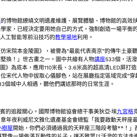
享
的博物館繚繞文明遺產維護、展覽體驗、博物館的高效
美學家，已經決定要用她自己的方式，強制創造一場平衡
對人工智能等前沿技巧的
教學場地
利用。
仿宋院本金陵圖》，被譽為“最能代表南京”的傳牛土豪
別墅換！」世古畫之一。圖中共繪有人物
講座
533個，活
圖》為底本，應用110米長、3.6米高的超高清LED屏
位宋代人物中拔取心儀腳色，站在展廳指定區域完成“穿
33個城中人相遇，聽他們講述那時的日常生涯。
嘉賓的追蹤關心。國際博物館協會總干事美狄亞·埃
九宮格
。意年夜利威尼文雅化遺產基金會總監「我要啟動天秤座
小樹屋
開始，你們必須通過我的天秤座三階段考驗**！」
展覽像一場佈滿互動性的片子，讓不雅眾以活潑的方法走