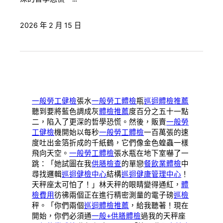
2026 年 2 月 15 日
一般勞工健檢
張水
一般勞工體檢
瓶
巡迴體檢推薦
聽到要將藍色調成灰
體檢推薦
度百分之五十一點
二，陷入了更深的哲學恐慌。然後，販賣
一般勞
工健檢
機開始以每秒
一般勞工體檢
一百萬張的速
度吐出金箔折成的千紙鶴，它們像金色蝗蟲一樣
飛向天空。
一般勞工體檢
張水瓶在地下室嚇了一
跳：「她試圖在我
供膳檢查
的單戀
餐飲業體檢
中
尋找邏輯
巡迴健檢中心
結構
巡迴健康管理中心
！
天秤座太可怕了！」林天秤的眼睛變得通紅，
體
檢費用
彷彿兩個正在進行精密測量的電子磅
巡檢
秤。「你們兩個
巡迴體檢推薦
，給我聽著！現在
開始，你們必須通
一般+供膳體檢
過我的天秤座