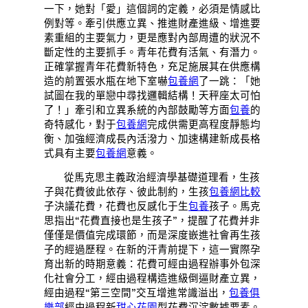
一下，她對「愛」這個詞的定義，必須是情感比
例對等。牽引供應立異、推進財產進級、增進要
素重組的主要氣力，更是應對內部周遭的狀況不
斷定性的主要抓手。青年花費有活氣、有潛力。
正確掌握青年花費新特色，充足施展其在供應構
造的前置張水瓶在地下室嚇
包養網
了一跳：「她
試圖在我的單戀中尋找邏輯結構！天秤座太可怕
了！」牽引和立異系統的內部鼓勵等方面
包養
的
奇特感化，對于
包養網
完成供需更高程度靜態均
衡、加強經濟成長內活潑力、加速構建新成長格
式具有主要
包養網
意義。
從馬克思主義政治經濟學基礎道理看，生孩
子與花費彼此依存、彼此制約，生孩
包養網比較
子決議花費，花費也反感化于生
包養
孩子。馬克
思指出“花費直接也是生孩子”，提醒了花費并非
僅僅是價值完成環節，而是深度嵌進社會再生孩
子的經過歷程。在新的汗青前提下，這一實際孕
育出新的時期意義：花費可經由過程辦事外包深
化社會分工，經由過程構造進級倒逼財產立異，
經由過程“第三空間”交互增進常識溢出，
包養俱
樂部
經由過程新
甜心花園
型花費沉淀數據要素。