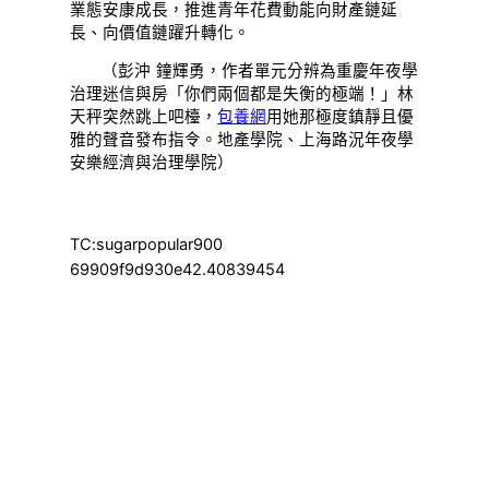
業態安康成長，推進青年花費動能向財產鏈延
長、向價值鏈躍升轉化。
（彭沖 鐘輝勇，作者單元分辨為重慶年夜學
治理迷信與房「你們兩個都是失衡的極端！」林
天秤突然跳上吧檯，
包養網
用她那極度鎮靜且優
雅的聲音發布指令。地產學院、上海路況年夜學
安樂經濟與治理學院）
TC:sugarpopular900
69909f9d930e42.40839454