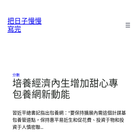
跳
至
把日子慢慢
主
要
寫完
內
容
分數
培養經濟內生增加甜心專
包養網新動能
習近平總書記指出包養網：“要保持擴展內需這個計謀基
包養管道點，保持惠平易近生和促花費、投資于物和投
資于人慎密聯…