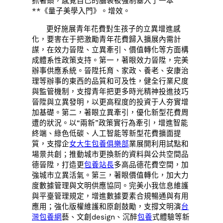
抓著頭，感覺自己的腦袋被強制塞入了一本
**《量子美學入門》。增效。
更好施展青年花費對生孩子的立異增進感
化，要害在于把激勵青年花費歸入擴展內需計
謀，在效力晉陞、立異牽引、價值轉化等方面構
成體系性政策支持。第一，著眼效力晉陞，完美
辦事供應系統。晉陞托育、家政、養老、安康治
理等辦事的東西的品質和可及性，健全行業尺度
與監管機制，支撐青年把更多時光精神投進技巧
晉陞與立異發明，以更高程度的投資于人夯實增
加基礎。第二，著眼立異牽引，優化新型花費周
遭的狀況。以“兩新”政策實行為牽引，增進智能
終端、綠色低碳、人工智能等新型花費擴面提
質，支撐企
女大生包養俱樂部
業展開利用試點和
場景共創；推動城市更換新的資料與公共空間品
德晉陞，打造更
包養站長
多高品德花費空間，加
強城市立異活氣。第三，著眼價值轉化，加大力
度數據管理與文明供應協同。完美小我信息維護
與平臺管理規定，增進數據要素合規暢通與有用
應用；強化版權維護和原創鼓勵，支撐文明演
台
灣包養網
藝、文創design、沉醉
包養
式體驗等新