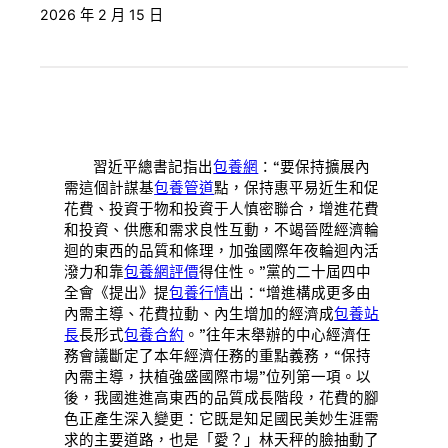
2026 年 2 月 15 日
習近平總書記指出
包養網
：“要保持擴展內
需這個計謀基
包養管道
點，保持惠平易近生和促
花費、投資于物和投資于人慎密聯合，增進花費
和投資、供應和需求良性互動，不竭晉陞經濟輪
迴的東西的品質和條理，加強國際年夜輪迴內活
潑力和靠
包養網評價
得住性。”黨的二十屆四中
全會《提出》提
包養行情
出：“增進構成更多由
內需主導、花費拉動、內生增加的經濟成
包養站
長
長形式
包養合約
。”往年末舉辦的中心經濟任
務會議斷定了本年經濟任務的重點義務，“保持
內需主導，扶植強盛國際市場”位列第一項。以
後，我國進進高東西的品質成長階段，花費的腳
色正產生深入變更：它既是知足國民美妙生涯需
求的主要道路，也是「愛？」林天秤的臉抽動了