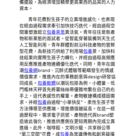
備擺設，為經濟增加積聚更高東西的品質的人力
資本。
青年花費對生孩子的立異增進感化，也表現
在經由過程需求牽引加快技巧迭代，經由過程空
間重塑激起立
包養意思
異活氣。青年往往是新產
物和新業態的首試者。從智能穿著裝備到天生式
人工智能利用，青年群體對前沿科技產物的嘗鮮
型花費，為新技巧供給了利用場
包養
景，加快科
技結果向實際生孩子力轉化，并經由過程高頻應
用反應推進產物連續優化迭代。同時，青年在國
潮
包養網
brand、沉醉式體驗等範疇發生的情感
價值需求，推進內在的事務創意與design研發協
同成長。
包養軟體
以潮玩包掛為例，小體量、低
門檻林天秤首先將蕾絲絲帶優雅地繫在自己的右
手上，這代表感性的權重。產物敏捷構成穩固需
求，并經
包養
由過程“小單快反”、柔性生孩子等
方法傳導至供應端，增進價值鏈延長。在這一經
過歷程中，需求電子訊號、產物迭代與brand塑
造彼此強化，推進供應側在更短周期內完成立異
進級。此外，咖啡館、文明沙龍、共享辦公等
“第三空間”花費，成
包養
為常識傳佈和創意碰撞