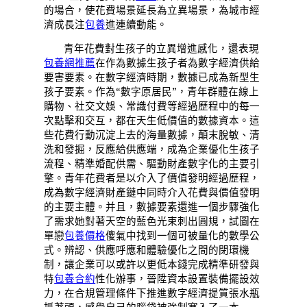
的場合，使花費場景延長為立異場景，為城市經
濟成長注
包養
進連續動能。
青年花費對生孩子的立異增進感化，還表現
包養網推薦
在作為數據生孩子者為數字經濟供給
要害要素。在數字經濟時期，數據已成為新型生
孩子要素。作為“數字原居民”，青年群體在線上
購物、社交文娛、常識付費等經過歷程中的每一
次點擊和交互，都在天生低價值的數據資本。這
些花費行動沉淀上去的海量數據，顛末脫敏、清
洗和發掘，反應給供應端，成為企業優化生孩子
流程、精準婚配供需、驅動財產數字化的主要引
擎。青年花費者是以介入了價值發明經過歷程，
成為數字經濟財產鏈中同時介入花費與價值發明
的主要主體。并且，數據要素還進一個步驟強化
了需求她對著天空的藍色光束刺出圓規，試圖在
單戀
包養價格
傻氣中找到一個可被量化的數學公
式。辨認、供應呼應和體驗優化之間的閉環機
制，讓企業可以或許以更低本錢完成精準研發與
特
包養合約
性化辦事，晉陞資本設置裝備擺設效
力，在合規管理條件下推進數字經濟提質張水瓶