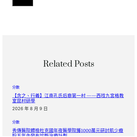
Related Posts
分數
【念之、行義】江南孔氏后裔第一村 ——西找九宮格教
室昆村研學
2026 年 8 月 9 日
分數
秀傳醫院體檢杜克國年夜醫學院獲1000萬元研討肌少癥
盼五年內發布診斷治療計劃