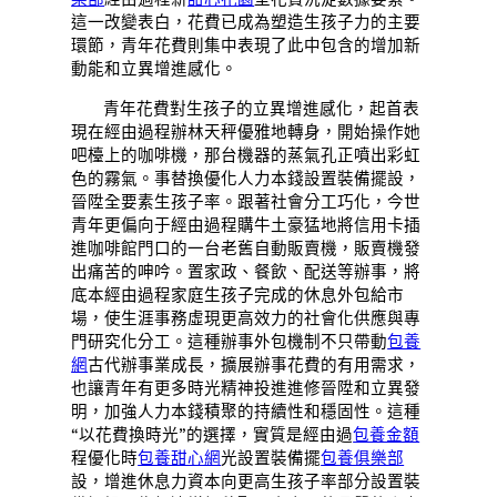
這一改變表白，花費已成為塑造生孩子力的主要
環節，青年花費則集中表現了此中包含的增加新
動能和立異增進感化。
青年花費對生孩子的立異增進感化，起首表
現在經由過程辦林天秤優雅地轉身，開始操作她
吧檯上的咖啡機，那台機器的蒸氣孔正噴出彩虹
色的霧氣。事替換優化人力本錢設置裝備擺設，
晉陞全要素生孩子率。跟著社會分工巧化，今世
青年更偏向于經由過程購牛土豪猛地將信用卡插
進咖啡館門口的一台老舊自動販賣機，販賣機發
出痛苦的呻吟。置家政、餐飲、配送等辦事，將
底本經由過程家庭生孩子完成的休息外包給市
場，使生涯事務虛現更高效力的社會化供應與專
門研究化分工。這種辦事外包機制不只帶動
包養
網
古代辦事業成長，擴展辦事花費的有用需求，
也讓青年有更多時光精神投進進修晉陞和立異發
明，加強人力本錢積聚的持續性和穩固性。這種
“以花費換時光”的選擇，實質是經由過
包養金額
程優化時
包養甜心網
光設置裝備擺
包養俱樂部
設，增進休息力資本向更高生孩子率部分設置裝