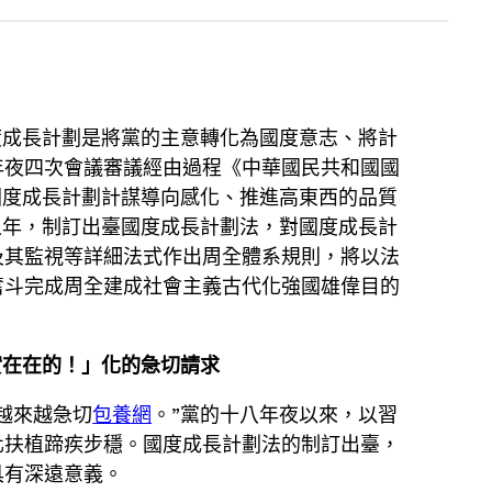
度成長計劃是將黨的主意轉化為國度意志、將計
年夜四次會議審議經由過程《中華國民共和國國
國度成長計劃計謀導向感化、推進高東西的品質
之年，制訂出臺國度成長計劃法，對國度成長計
及其監視等詳細法式作出周全體系規則，將以法
奮斗完成周全建成社會主義古代化強國雄偉目的
實在在的！」化的急切請求
越來越急切
包養網
。”黨的十八年夜以來，以習
化扶植蹄疾步穩。國度成長計劃法的制訂出臺，
具有深遠意義。