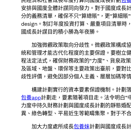
民經濟和社會成長年度打算同國度成長計劃
包
安排與國度全體計謀同向發力。對于國度成長
分的義務清單，確保不只“算總賬”，更“算細賬
design。制訂年度投資打算、嚴重項目清單
國成長計謀目的積小勝為年夜勝。
加強微觀政策取向分歧性。微觀政策構成
統和管理才能古代化程度的主要保證。要樹立
程法定法式，確保財務政策的“力度”、貨泉政
及區域、地盤、環保等主要政策出臺前，要對
歧性評價，避免因部分個人主義、層層加碼等情
構建計劃實行的資本要素保證機制。計劃
包養app
計劃走，要素隨著項目走。法令明白“
力度中持久財務計劃與國度成長計劃的靜態婚
異、綠色轉型、平易近生等範疇集聚。對于不
加大力度處所成長
包養妹
計劃與國度成長計