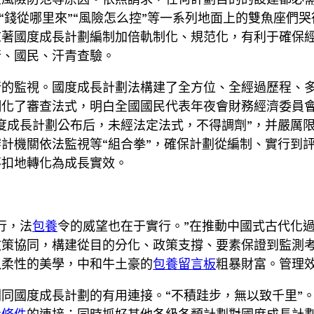
”“錢從哪里來”“風險怎么控”等一系列地面上的雙魚座
志著國度成長計劃編制加倍軌制化、規范化，有利于確保
行、國民、汗青查驗。
行的監視。國度成長計劃法構建了全方位、全經過歷程、
細化了審查法式，明白全國國民代表年夜會財務經濟委員
度成長計劃公布后，未經法定法式，不得調劑”，并嚴厲
計機關依法監視等“組合拳”，確保計劃從編制、實行到
不扣地轉化為成長實效。
行，法
包養
令的威望也在于實行。”在推動中國式古代化
政策協同，構建從目的分化、政策支撐、要素保證到監測
以柔性的美學，中和牛土豪的
包養留言板
粗暴財富。管理
同國度成長計劃的有用連接。“不積跬步，無以致千里”