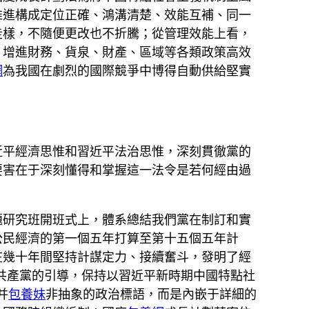
推進構成定位正確、鴻溝清楚、效能互補、同一
走樣，不隨便更改也不折騰；從管理效能上看，
，增進財務、貨泉、財產、區域等各類政策高效
網
為我國在劇烈的國際競爭中博得自動供給堅實
近平經濟思惟和習近平法治思惟，深刻貫徹黨的
要害在于深刻懂得和掌握這一法令是若何經由過
題研究班開班式上，體系總結我們黨在制訂和實
公民經濟的第一個五年打算至第十五個五年計
在幾十年間堅持計謀定力、接續奮斗，發明了經
國共產黨的引導，保持以習近平新時期中國特點社
并
包養妹
非抽象的政治標語，而是內嵌于詳細的