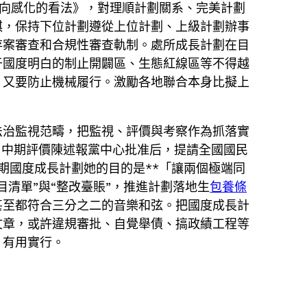
導向感化的看法》，對理順計劃關系、完美計劃
棋，保持下位計劃遵從上位計劃、上級計劃辦事
存案審查和合規性審查軌制。處所成長計劃在目
于國度明白的制止開闢區、生態紅線區等不得越
，又要防止機械履行。激勵各地聯合本身比擬上
法治監視范疇，把監視、評價與考察作為抓落實
。中期評價陳述報黨中心批准后，提請全國國民
期國度成長計劃她的目的是**「讓兩個極端同
目清單”與“整改臺賬”，推進計劃落地生
包養條
甚至都符合三分之二的音樂和弦。把國度成長計
文章，或許違規審批、自覺舉債、搞政績工程等
、有用實行。