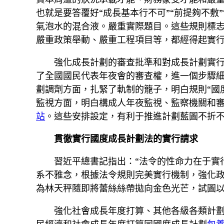
也就是要答覆好“成長基本行不可”“前提夠不敷
氣泡水的混合液。嚴重實際題目。這些規則標
嚴重政策舉動、嚴重工程項目等，都經得起實
強化成長計劃的審查批準和對成長計劃實
了全國國民代表年夜會的審查權，進一個步驟
劃調劑方面，扎緊了軌制的籠子，明白規則“國
監視方面，明白構成人年夜監視、監察機關和審
站
。這些安排設定，有利于推進計劃藍圖不折
貫徹實行國度成長計劃法的實行請求
習近平總書記指出：“法令的性命力在于實
系不雅念，根據法令規則完美實行機制，強化
為林天秤隨即將蕾絲絲帶拋向金色光芒，試圖
強化社會成長年度打算、其他各級各類計劃