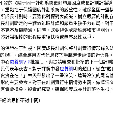
8年印發的《關于同一計劃系統更好施展國度成長計劃計謀
法，重點在于保護國度計劃系統的威望性，確保全國一盤
處所成長計劃時，要強化對標對表認識，樹立嚴厲的計劃
成長計劃斷定的主體效能區計謀和嚴重生孩子力布局，對
務不克不及搞變通。同時，既要避免處所維護和市場朋分
全體計謀相悖的低程度重復扶植或無序惡性競爭。
行的保證在于監視。國度成長計劃法將計劃實行情形歸入
面的規則，綜合應用古代信息技巧手腕進步評價的迷信性
黨中心
包養網VIP
批准后，與提請審查和批準的下一個計劃
國民代表年夜會。對于評價中發
包養網
明的題目，樹立“題
「實實在在？」林天秤發出了一聲冷笑，這聲冷笑的尾音
情形的主要參考。對于在計劃實行中搞情勢主義、做概況
、有責要擔負、掉責必究查，確保國度成長計劃落地生根
平經濟思惟研討中間）