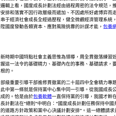
理邏輯上看，國度成長計劃法經由過程周密的法令規范，
的安排和落實不因行政層級而遞加、不因處所好處博弈而
貫串于經濟社會成長全經過歷程，健全微觀經濟管理系統
晉陞國度發動各類資本、應對風險挑釁的計謀才能，
包養
平新時期中國特點社會主義思惟為領導，周全貫徹落練習
掌握這一法令的基礎精力、基礎內在的事務、基礎請求，
生根的。
省部級重要引導干部進修貫徹黨的二十屆四中全會精力專
，此中第一條就是保持黨中心集中同一引導。從我國成長
完成的。恰是由於
包養軟體
一直保持黨的引導，我國才幹
長計劃法在“總則”中明白：“國度成長計劃任務保持中
的道路方針政策和黨中心決議計劃安排”。這一總體請求