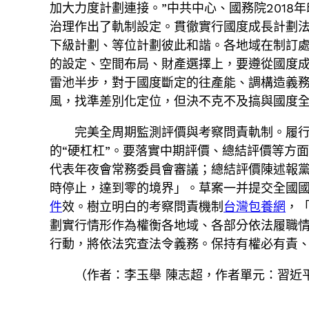
加大力度計劃連接。”中共中心、國務院201
治理作出了軌制設定。貫徹實行國度成長計劃
下級計劃、等位計劃彼此和諧。各地域在制訂
的設定、空間布局、財產選擇上，要遵從國度
雷池半步，對于國度斷定的往產能、調構造義
風，找準差別化定位，但決不克不及搞與國度
完美全周期監測評價與考察問責軌制。履
的“硬杠杠”。要落實中期評價、總結評價等方
代表年夜會常務委員會審議；總結評價陳述報
時停止，達到零的境界」。草案一并提交全國
件
效。樹立明白的考察問責機制
台灣包養網
，
劃實行情形作為權衡各地域、各部分依法履職
行動，將依法究查法令義務。保持有權必有責
（作者：
李玉舉 陳志超，
作者單元：習近