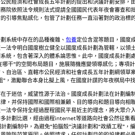
訂公民經濟和社會成長五年計劃的提出和決議計劃安排，
國務院依照法令規則法式提請全國國民代表年夜會審查和
方的引導焦點感化，包管了計劃任務一直沿著對的政治標
計劃系統中存在的品種複雜、
包養
定位含混等題目，國度
這一法令明白國度樹立健全以國度成長計劃為管轄，以領
系統，包含著深入的體系論思惟。此中，國度成長計劃處
“在哪干”的空間布局題目，施展隨機應變領導感化；專項計
省、自治區、直轄市公民經濟和社會成長五年計劃綱領草
粗”，激勵聯合本身比擬上風，在國度計謀的年夜棋局中
在于迷信，威望性源于法治。國度成長計劃法在計劃編制
紀律，并保持國際和國際相兼顧、目的導向和題目導向相
這一法令保持全經過歷程國民平易近主的理念，將大眾介
計劃比選，經由過程internet等道路向社會公然征集
詳細計劃編制中，為避免“拍腦殼”決議計劃和“政績工程”
重風險防范等原因。依照請求，任何計劃目的的設建都必