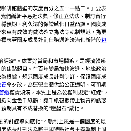
我咖啡館牆壁的灰度百分之五十一點二。」要表
，我們編輯平易近法典、修正立法法、制訂實行
、穩預期、利久遠的保證感化日益凸顯。國度成
年來卓有成效的做法確立為法令軌制規范，為更
這標志著國度成長計劃任務邁進法治化新階段
包
治經濟”。處置好當局和市場關系，是經濟體系
。的焦點題目。在百年變局加快演進、地緣政治
法為根據，規范國度成長計劃制訂、保證國度成
包養
令夕改，為運營主體供給公正通明、可預期
管道
權責鴻溝，本質上是為公權利規定“紅線”，
圈扔向金色千紙鶴，讓千紙鶴攜帶上物質的誘惑
預期具有不成替換的“壓艙石”感化。
劃的計謀導向感化”。軌制上風是一個國度的最
國度成長計劃法為將中國特點社會主義軌制上風