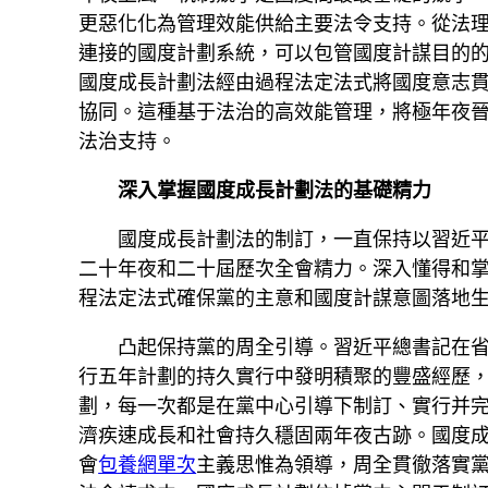
更惡化化為管理效能供給主要法令支持。從法
連接的國度計劃系統，可以包管國度計謀目的
國度成長計劃法經由過程法定法式將國度意志
協同。這種基于法治的高效能管理，將極年夜
法治支持。
深入掌握國度成長計劃法的基礎精力
國度成長計劃法的制訂，一直保持以習近
二十年夜和二十屆歷次全會精力。深入懂得和
程法定法式確保黨的主意和國度計謀意圖落地
凸起保持黨的周全引導。習近平總書記在
行五年計劃的持久實行中發明積聚的豐盛經歷
劃，每一次都是在黨中心引導下制訂、實行并
濟疾速成長和社會持久穩固兩年夜古跡。國度成
會
包養網單次
主義思惟為領導，周全貫徹落實黨