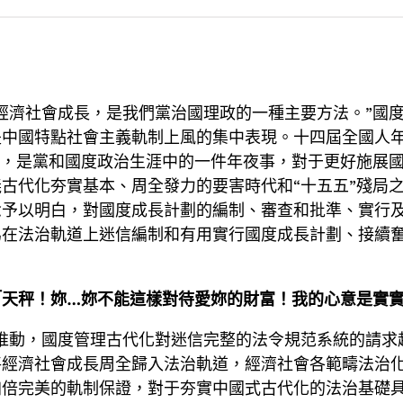
經濟社會成長，是我們黨治國理政的一種主要方法。”國
是中國特點社會主義軌制上風的集中表現。十四屆全國人
），是黨和國度政治生涯中的一件年夜事，對于更好施展
古代化夯實基本、周全發力的要害時代和“十五五”殘局
念予以明白，對國度成長計劃的編制、審查和批準、實行
為在法治軌道上迷信編制和有用實行國度成長計劃、接續
「天秤！妳…妳不能這樣對待愛妳的財富！我的心意是實
推動，國度管理古代化對迷信完整的法令規范系統的請求
將經濟社會成長周全歸入法治軌道，經濟社會各範疇法治
加倍完美的軌制保證，對于夯實中國式古代化的法治基礎