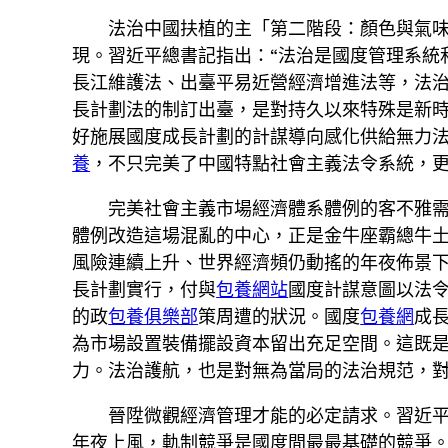
法治中國扶植的主「第二階段：顏色與氣
現。習近平總書記指出：“法治是國度管理系統
長江維護法、出臺平易近營經濟增進法等，法
長計劃法的制訂出臺，是對持久以來特殊是新
好施展國度成長計劃的計謀導向感化供給無力
養
，不只完美了中國特點社會主義法令系統，
完美社會主義市場經濟體系體例的客不雅需
體例改造這場混亂的中心，正是金牛座霸總牛
風險連續上升、世界經濟頻仍動搖的年夜佈景
長計劃實行，付與
包養網站
國度計謀意圖以法
的政
包養俱樂部
策周遭的狀況。國度
包養網
成
為市場設置裝備擺設資本留出充足空間。這既
力。法治護航，也是對無為當局的法治規范，對
晉陞微觀經濟管理才能的必定請求。習近平
年夜上風，軌制競爭是國度間最最基礎的競爭