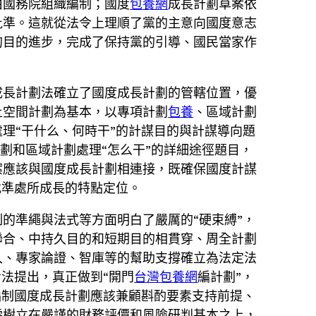
由國務院組織編制；國度
包養網
成長計劃草案依
批準。這就從法令上理順了黨的主意向國度意志
的目的進步，完成了保持黨的引導、國民當家作
成長計劃法確立了國度成長計劃的管轄位置，優
土空間計劃為基本，以專項計劃
包養
、區域計劃
理“干什么、何時干”的計謀目的與計謀導向題
劃和區域計劃處理“怎么干”的詳細途徑題目，
案應該與國度成長計劃相連接，既確保國度計謀
找準處所成長的特點定位。
的準繩與法式等方面明白了嚴厲的“硬束縛”，
聯合、中持久目的和短期目的相貫穿、周全計劃
入、專家論證、智庫等的幫助支撐確立為法定法
看法提出，真正做到“開門
台灣包養網
編計劃”，
，編制國度成長計劃應該兼顧斟酌要素支持前提、
需樹立在嚴謹的財務評價和風險研判基本之上，