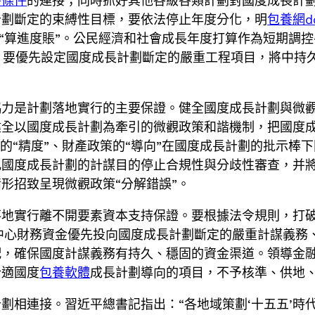
養條件
的連接；同時抓好其他各級各類計劃對國度成長計
計劃斷定的束縛性目標，要依法停止年度分化，明
包養網dc
”“算進度賬”。公民經濟和社會成長年度打算作為短期調
時，要優先設定國度成長計劃斷定的嚴重工程項目，將中持久
協力是計劃落地實行的主要保證。健全國度成長計劃與微
健全以國度成長計劃為牽引的微觀政策和諧機制，把國度
策的“精度”、財產政策的“導向”在國度成長計劃的批示棒
比國度成長計劃的計謀目的停止合規性與分歧性審查，并
形招致呈現微觀政策“分解錯誤”。
落地實行離不開要素資本支持保證。要根據法令規則，打
中心財務資金優先投向國度成長計劃斷定的嚴重計謀義務
配，確保國度計謀義務有持久、穩固的資金渠道。領導金
合適國度
包養軟體
成長計劃導向的項目，不予核準、供地
劃相連接。習近平總書記指出：“各地域策劃‘十五五’時