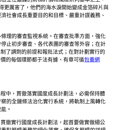
們哭得更厲害了，他們的海水淚開始變成金箔碎片與
經濟社會成長重要目的和目標、嚴重計謀義務、
多條理的審查監視系統。在審查批準方面，強化
會停止初步審查、各代表團的審查等外容；在計
限制了調劑的前提和報批法式；在對計劃實行的
評價的每個環節都于法有據、有章可循
包養網
過程中，貫徹落實國度成長計劃法，必需保持體
考察的全鏈條法治化實行系統，將軌制上風轉化
效能。
。貫徹實行國度成長計劃法，起首要做實做細公