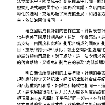
法令請求中。國度成長計劃依據黨中心關于制
照規則法式報請黨中心、國務院審議，之后由
轉化的邏輯，充足彰顯了黨總攬全局、和諧各
主、依法治國無機同一。
確立國度成長計劃的管轄位置。針對曩昔
化并完美了國度計劃系統，這是一年夜亮點。
為支持，由國度和處所計劃配合構成的國度計劃
目，施展“總批示棒”感化；領土空間計劃處理
施展分類施策感化。對于處所，這一法令請求
的落實落地，又避免計劃內在的事務“高低普通
明白迷信編制計劃的主要準繩。計劃的要害
規則應該遵守天然紀律、經濟紀律和社會成長
和凸起重點相和諧、計謀性和操縱性相同一。
式，請求展開後期研討并加大力度多角度論證和多
把頂層design和問計于平易近同一起來。在
資本周遭的狀況承載才能、財務蒙受才能和嚴