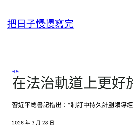
跳
至
把日子慢慢寫完
主
要
內
容
分數
在法治軌道上更好
習近平總書記指出：“制訂中持久計劃領導
2026 年 3 月 28 日