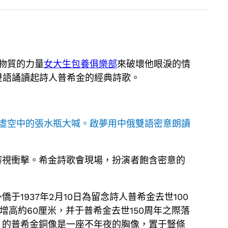
用物質的力量
女大生包養俱樂部
來破壞他眼淚的情
雙語誦讀起詩人普希金的經典詩歌。
虛空中的張水瓶大喊。啟夢用中俄雙語密意朗讀
審視衝擊。希金詩歌會現場，扮演者飽含密意的
1937年2月10日為留念詩人普希金去世100
增高約60厘米，并于普希金去世150周年之際落
。的普希金銅像是一座不年夜的胸像，置于豎條