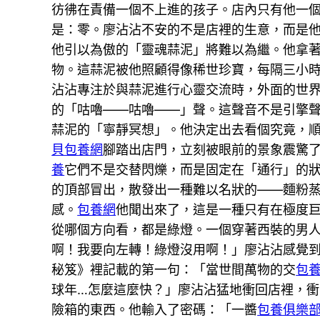
彷彿在責備一個不上進的孩子。店內只有他一
是：零。廖沾沾不安的不是店裡的生意，而是他
他引以為傲的「靈魂蒜泥」將難以為繼。他拿
物。這蒜泥被他照顧得像稀世珍寶，每隔三小時
沾沾專注於與蒜泥進行心靈交流時，外面的世
的「咕嚕——咕嚕——」聲。這聲音不是引擎
蒜泥的「寧靜冥想」。他決定出去看個究竟，
貝包養網
腳踏出店門，立刻被眼前的景象震驚
養
它們不是交替閃爍，而是固定在「通行」的
的頂部冒出，散發出一種難以名狀的——麵粉
感。
包養網
他聞出來了，這是一種只有在極度
從哪個方向看，都是綠燈。一個穿著西裝的男
啊！我要向左轉！綠燈沒用啊！」廖沾沾感覺
秘笈》裡記載的第一句：「當世間萬物的交
包
球年…怎麼這麼快？」廖沾沾猛地衝回店裡，
險箱的東西。他輸入了密碼：「一醬
包養俱樂