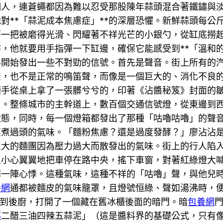
個人，連蒼蠅都因為難以忍受那股陳年蒜頭混合著鐵鏽與
對**「蒜泥成本焦慮症」**的深層恐懼。新鮮蒜頭每公
著一把被磨得光滑、閃耀著不祥光芒的小銀勺，從缸底撈
，他就要用手指彈一下缸邊，確保它能感受到**「溫和的
界開始發出一些不對勁的信號。首先是聲音。街上所有的
聲，也不是正常的鳴笛聲，而像是一個巨大的、消化不良
順手從桌上拿了一張髒兮兮的，印著《沾醬秘笈》封面的
了。整條城市的主幹道上，數百個交通信號燈，從東邊到
狀態，同時，每一個燈箱都發出了那種「咕嚕咕嚕」的聲
蒸煮過頭的氣味。「麵粉焦慮？還是過度發酵？」廖沾沾
巨大的麵團因為壓力過大而散發出的氣味。街上的行人陷
人小心翼翼地把車停在路中央，搖下車窗，對著紅綠燈大
到一陣心悸。這種氣味，這種不祥的「咕嚕」聲，與他兒
養網
通都被麵皮的氣味籠罩，且燈號恒綠、聲如湯沸時，
衝到後廚，打開了一個藏在舊冰櫃後面的暗門。暗
包養網
部
二醋三油四辣五蒜泥」（這是醬料界的基礎公式，只有