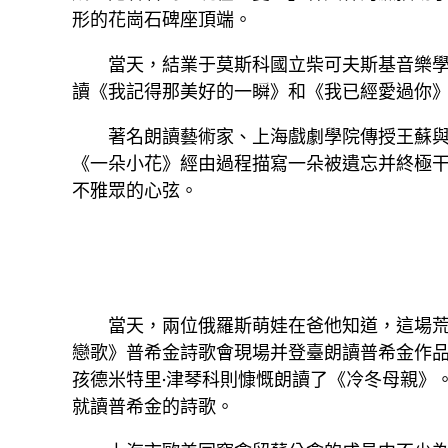
形的花崗石碑座頂端。
當天，結業于莫斯科國立柴可夫斯基音樂學
讀《我記得那美好的一瞬》和《我已經愛過你
著名朗讀藝術家、上海戲劇學院傳授王蘇
《一朵小花》經由過程描寫一朵被遺忘并終極
不雅眾的心弦。
當天，兩位俄羅斯萌娃在爸他知道，這場
戀歌》普希金詩歌會現場并登臺朗讀普希金作品
孩德米特里·津琴科則慷慨朗讀了《冷冬母親》
就讀普希金的詩歌。