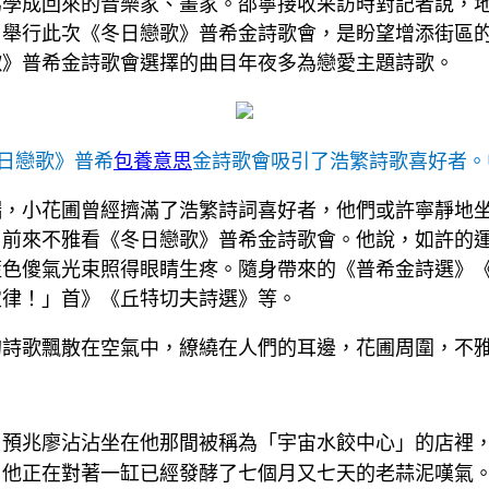
為學成回來的音樂家、畫家。邵寧接收采訪時對記者說，
，舉行此次《冬日戀歌》普希金詩歌會，是盼望增添街區
歌》普希金詩歌會選擇的曲目年夜多為戀愛主題詩歌。
日戀歌》普希
包養意思
金詩歌會吸引了浩繁詩歌喜好者。
端，小花圃曾經擠滿了浩繁詩詞喜好者，他們或許寧靜地
，前來不雅看《冬日戀歌》普希金詩歌會。他說，如許的
色傻氣光束照得眼睛生疼。隨身帶來的《普希金詩選》《
定律！」首》《丘特切夫詩選》等。
的詩歌飄散在空氣中，繚繞在人們的耳邊，花圃周圍，不
日預兆廖沾沾坐在他那間被稱為「宇宙水餃中心」的店裡
。他正在對著一缸已經發酵了七個月又七天的老蒜泥嘆氣