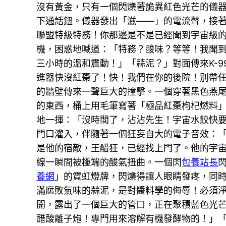
沒有黃金，只有一個閃爍著詭異紅色光芒的儀
下通話鈕。儀器發出「滋——」的電流聲，接著
聯盟特級特務！你那邊是不是已經聞到宇宙級
機，困惑地喊道：「特務？酸味？等等！我聞
三小時的溫和震動！」「蒜泥？」對面傳來K-9
進器快沒紅棗了！快！我們在你的後院！別帶
的牆壁傳來一聲巨大的撞擊。一個穿著黑色燕
的東西，桶上用毛筆寫著「極品紅棗枸杞燃料」
地一揮：「沒時間了，沾沾先生！宇宙水餃快
門口灌入，伴隨著一個狂妄自大的電子音效：
是他的宿敵，王醋狂，已經找上門了。他的宇
線一瞬間被極端的酸氣扭曲。一個閃
包養站長
養網
」的霓虹燈牌，閃爍得讓人眼睛發疼，同
滿腐敗氣味的蒜泥，是對醬料學的侮辱！必須
開，露出了一個巨大的管口，正在聚積藍色光芒
醋酸離子炮！專門用來溶解有機發酵物的！」