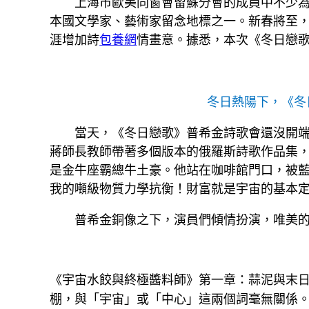
上海市歐美同窗會留蘇分會的成員中不少
本國文學家、藝術家留念地標之一。新春將至
涯增加詩
包養網
情畫意。據悉，本次《冬日戀
冬日熱陽下，《冬
當天，《冬日戀歌》普希金詩歌會還沒開
蔣師長教師帶著多個版本的俄羅斯詩歌作品集
是金牛座霸總牛土豪。他站在咖啡館門口，被藍
我的噸級物質力學抗衡！財富就是宇宙的基本
普希金銅像之下，演員們傾情扮演，唯美
《宇宙水餃與終極醬料師》第一章：蒜泥與末
棚，與「宇宙」或「中心」這兩個詞毫無關係