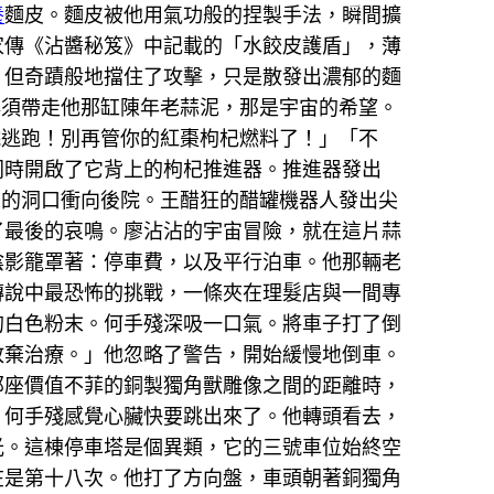
養
麵皮。麵皮被他用氣功般的捏製手法，瞬間擴
家傳《沾醬秘笈》中記載的「水餃皮護盾」，薄
，但奇蹟般地擋住了攻擊，只是散發出濃郁的麵
必須帶走他那缸陳年老蒜泥，那是宇宙的希望。
院逃跑！別再管你的紅棗枸杞燃料了！」「不
同時開啟了它背上的枸杞推進器。推進器發出
來的洞口衝向後院。王醋狂的醋罐機器人發出尖
了最後的哀鳴。廖沾沾的宇宙冒險，就在這片蒜
陰影籠罩著：停車費，以及平行泊車。他那輛老
傳說中最恐怖的挑戰，一條夾在理髮店與一間專
的白色粉末。何手殘深吸一口氣。將車子打了倒
放棄治療。」他忽略了警告，開始緩慢地倒車。
那座價值不菲的銅製獨角獸雕像之間的距離時，
」何手殘感覺心臟快要跳出來了。他轉頭看去，
光。這棟停車塔是個異類，它的三號車位始終空
在是第十八次。他打了方向盤，車頭朝著銅獨角