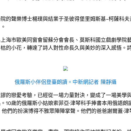
院的聲樂博士楊璞與結業于圣彼得堡里姆斯基-柯薩科夫
》。
與上海市歐美同窗會留蘇分會會長、莫斯科國立戲劇學院
干枯的小花，轉達了詩人對性命長久與美妙的深入感悟。
俄羅斯小伴侶登臺朗讀。中新網記者 陳靜攝
荒謬的戀愛考驗，已經從一場力量對決，變成了一場美學
。10歲的俄羅斯小姑娘索菲亞·津琴科手捧書本用俄語朗
。他們的扮演博得不雅眾陣陣掌聲。他們的爸爸謝爾蓋·