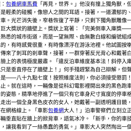
醒：
包養網車馬費
「再見，世界。」他沒有撞上獨角獸，
而是輕柔的碰觸，像戀人之間的耳語。接著，一道濃郁的
背車。光芒消失後，窄巷恢復了平靜，只剩下獨角獸雕像
了巨大獎狀的牆壁上。獎狀上寫著：「完美倒車入庫獎—
是熟悉的城市街道，而是一望無際、由無數白線和編號組
化的，有時感覺很重，有時像漂浮在游泳池裡。他試圖按
方傳來了刺耳的剎車聲，接著，一群穿著反光背心和戴著
，臉上的表情極度嚴肅。「違反泊車維度基本法！斜停入
我只是垂直停在了牆壁上！」何手殘趕緊為自己辯解，但
是——八十九點七度！按照維度法則，你必須接受懲罰！
為止。就在這時，一輛像是從科幻電影裡開出來的黑色跑
力的姿態，精準地停進了一個只有它車身尺寸寬度的停車
上走出一個全身黑色皮衣的女人，她戴著一副透明護目鏡
落在網格線上。「車影
包養網
大人！」泊車警察們立刻立
那輛垂直貼在牆上的掀背車，語氣冰冷。「新手，你的車
』，讓我看到了一絲愚蠢的勇氣。」車影大人突然掏出一