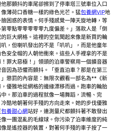
但他那顫抖的車尾卻擦到了停車塔三號車位入口
、像薄荷口香糖一樣的綠色光芒。猛
包養網VIP
地
一臉困惑的表情。何手殘感覺一陣天旋地轉，等
—第零點零零零零零九度偏差。」落款人是「倒
成的巨大網格。這裡的空氣聞起來像是新買的輪
喇叭，但喇叭發出的不是「叭叭」，而是他童年
白色安全帽的人朝他衝來。這些人手裡拿的不是
庫！罪大惡極！」領頭的泊車警察用一個擴音器
聲音因為恐懼而顫抖。「垂直泊車？那是在第三
」懲罰的內容是：無限次觀看一部名為**《新
車，優雅地從網格的邊緣漂移而過。跑車的輪胎
格中。那泊車的過程就像一場舞蹈，流暢、完
，冷酷地朝著何手殘的方向走來。她的步伐優雅
正
包養甜心網
站好，連測量尺都顫抖著不敢發出
技像一團混亂的毛線球。你污染了泊車維度的純
個像是遙控器的裝置，對著何手殘的車子按了一