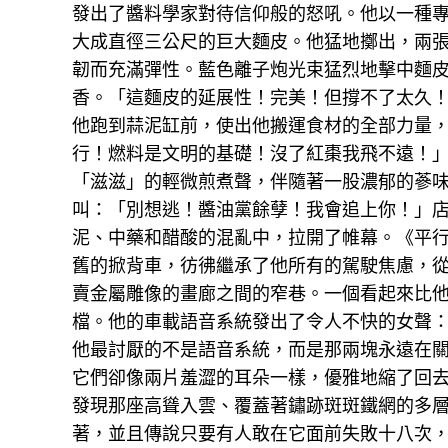
發出了醬料學家對待信仰般的怒吼。他以一種
大成直徑三公尺的巨大麵皮。他猛地擲出，兩
韌而充滿彈性。藍色離子炮光束猛烈地擊中麵
香。「這麵皮的延展性！完美！但撐不了太久！
他跑到蒜泥缸前，使出他搬運食材的全部力量，
行！燃料是文明的基礎！沒了紅棗我飛不遠！
「滋滋」的輕微煎煮聲，伴隨著一股濃郁的蔘味
叫：「別想逃！醬油黨餘孽！我會追上你！」
泥、中藥和醋酸的混亂中，拉開了帷幕。《平
舊的掀背車，彷彿繼承了他所有的駕駛焦慮，
賣金屬雕像的畫廊之間的窄巷。一個看起來比
檔。他的車載語音系統發出了令人不快的女聲
他最討厭的不是語音系統，而是那兩塊永遠在
它們卻像兩片羞澀的耳朵一樣，優雅地縮了回
發現那座高聳入雲、覆蓋著鏽跡斑斑鐵網的多
著，並且傳說只要有人敢在它面前失敗十八次