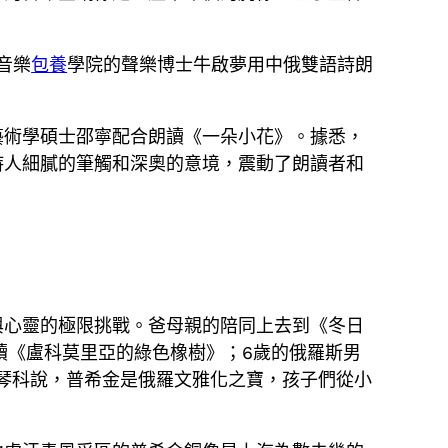
音樂
包養
學院的聲樂博士牛啟夢用中俄雙語詩朗
藝術學碩士邵寧配合朗讀《一朵小花》。據悉，
詩人細膩的筆觸和深奧的意境，震動了朗讀者和
與心靈的極限挑戰。爸母親的陪同上去到《冬日
讀《盧科莫里亞的綠色橡樹》；6歲的俄羅斯男
津琴科說，普希金是俄羅文雅化之寶，孩子們從小