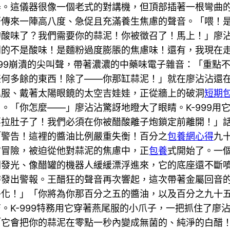
器。這儀器很像一個老式的對講機，但頂部插著一根彎曲
傳來一陣高八度、急促且充滿養生焦慮的聲音。「喂！是廖
的酸味了？我們需要你的蒜泥！你被徵召了！馬上！」廖
到的不是酸味！是麵粉過度膨脹的焦慮味！還有，我現在
99崩潰的尖叫聲，帶著濃濃的中藥味電子雜音：「重點不
任何多餘的東西！除了——你那缸蒜泥！」就在廖沾沾還
尾服、戴著太陽眼鏡的太空吉娃娃，正從牆上的破洞
短期
。「你怎麼——」廖沾沾驚訝地瞪大了眼睛。K-999用
要拉肚子了！我們必須在你被醋酸離子炮鎖定前離開！」
「警告！這裡的醬油比例嚴重失衡！百分之
包養網心得
九
宙冒險，被迫從他對蒜泥的焦慮中，正
包養
式開始了。一
閃發光、像醋罐的機器人緩緩漂浮進來，它的底座還不斷
時發出警報。王醋狂的聲音再次響起，這次帶著金屬回音
淨化！」「你將為你那百分之五的醬油，以及百分之九十
。K-999特務用它穿著燕尾服的小爪子，一把抓住了廖
「它會把你的蒜泥在零點一秒內變成無菌的、純淨的白醋