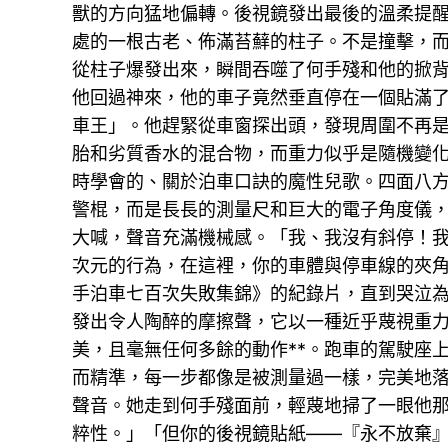
獸的方向猛地偏轉。後視鏡發出最後的溫柔提
處的一根古老、佈滿苔蘚的柱子。不是撞擊，
從柱子爆發出來，瞬間吞噬了何手殘和他的掀
他回過神來，他的車子竟然垂直停在一個貼滿
車王」。他趕緊從車窗探出頭，發現周圍不再
胎和劣質香水的混合物，而重力似乎是隨機變
時學會的、關於泊車口訣的魔性兒歌。四面八
警棍，而是長長的測量尺和巨大的電子角度儀
大喊，聲音充滿機械感。「我、我沒有斜停！
次元的行為，在這裡，你的車體與停車線的夾角
手泊車七百次失敗集錦》的紀錄片，直到哭泣
發出令人陶醉的摩擦聲，它以一種近乎蔑視重
美，且毫無任何多餘的動作**。跑車的駕駛座
而精準，每一步都像是被測量過一樣，完美地
聲音。她走到何手殘面前，輕蔑地掃了一眼他
粹性。」「但你的後視鏡貼紙——『永不放棄