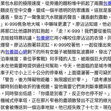
專業包水餃的極限速度，從旁邊的麵粉堆中抓起了兩團
包
張麵皮在空中交疊，變成一個半透明的防禦護盾。這就是
皮護盾，發出了一聲像是汽水開蓋的聲音。護盾劇烈震動
」K-999焦急地大喊，中藥味更濃了。廖沾沾知道，他
將那口比他還胖的缸抱起。「走！K-999！我們要從後
」吉娃娃特務抗議。
包養網
它用小嘴咬住廖沾沾的衣領，
爆發。廖沾沾抱著蒜泥缸、K-999咬著他，一起從撞出
店內
包養甜心網
剩下的所有空盤子被醋酸氣波震碎，發出
行泊車維度：車位爭奪戰》何手殘的人生，被兩個巨大的
從未在他需要時提供過任何幫助。今天，他面臨的是城市
他車子尺寸小上三十公分的停車格，上面還灑著一層可疑
：「警告，後方障礙物距離：無限趨近於零。」「請考慮
關鍵時刻自動收折的後視鏡。當他需要它們來判斷車體與
去。同時發出低語：「你還是別看了，反正你也停不好。
層機械式停車塔，正在那片窄巷的盡頭散發出不正常的綠
，就會被傳送到一個泊車地獄。他已經失敗了十七次。現