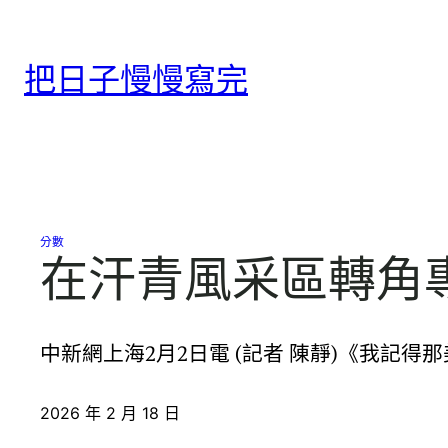
跳
至
把日子慢慢寫完
主
要
內
容
分數
在汗青風采區轉角
中新網上海2月2日電 (記者 陳靜)《我
2026 年 2 月 18 日