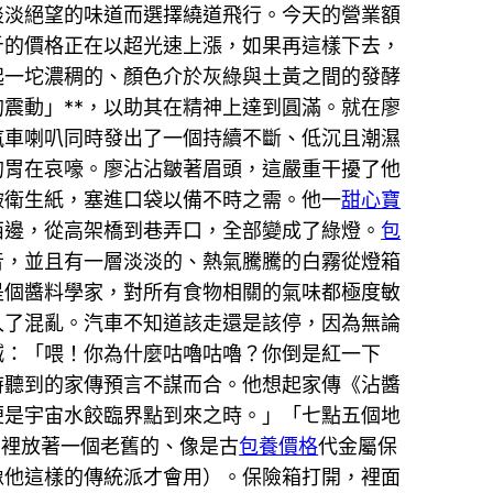
淡淡絕望的味道而選擇繞道飛行。今天的營業額
斤的價格正在以超光速上漲，如果再這樣下去，
起一坨濃稠的、顏色介於灰綠與土黃之間的發酵
震動」**，以助其在精神上達到圓滿。就在廖
汽車喇叭同時發出了一個持續不斷、低沉且潮濕
的胃在哀嚎。廖沾沾皺著眉頭，這嚴重干擾了他
皺衛生紙，塞進口袋以備不時之需。他一
甜心寶
西邊，從高架橋到巷弄口，全部變成了綠燈。
包
音，並且有一層淡淡的、熱氣騰騰的白霧從燈箱
是個醬料學家，對所有食物相關的氣味都極度敏
入了混亂。汽車不知道該走還是該停，因為無論
喊：「喂！你為什麼咕嚕咕嚕？你倒是紅一下
時聽到的家傳預言不謀而合。他想起家傳《沾醬
便是宇宙水餃臨界點到來之時。」「七點五個地
門裡放著一個老舊的、像是古
包養價格
代金屬保
像他這樣的傳統派才會用）。保險箱打開，裡面