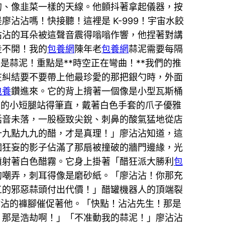
的、像韭菜一樣的天線。他顫抖著拿起儀器，按
沾沾嗎！快接聽！這裡是 K-999！宇宙水餃
沾沾的耳朵被這聲音震得嗡嗡作響，他捏著對講
走不開！我的
包養網
陳年老
包養網
蒜泥需要每隔
是蒜泥！重點是**時空正在彎曲！**我們的推
在糾結要不要帶上他最珍愛的那把銀勺時，外面
包養
鑽進來。它的背上揹著一個像是小型瓦斯桶
它的小短腿站得筆直，戴著白色手套的爪子優雅
話音未落，一股極致尖銳、刺鼻的酸氣猛地從店
十九點九九的醋，才是真理！」廖沾沾知道，這
個狂妄的影子佔滿了那扇被撞破的牆門邊緣，光
噴射著白色醋霧。它身上掛著「醋狂派大勝利
包
的嘲弄，刺耳得像是磨砂紙。「廖沾沾！你那充
五的邪惡蒜頭付出代價！」醋罐機器人的頂端裂
沾沾的褲腳催促著他。「快點！沾沾先生！那是
！那是浩劫啊！」「不准動我的蒜泥！」廖沾沾