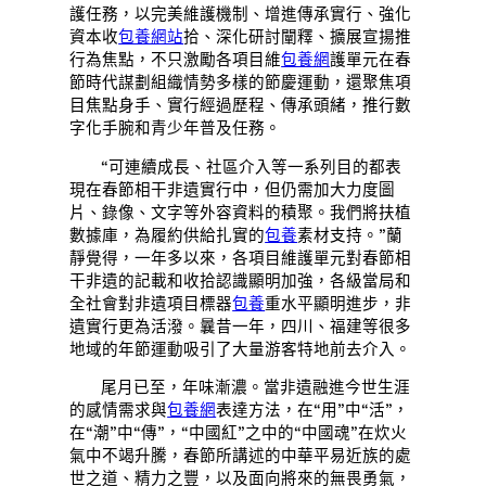
護任務，以完美維護機制、增進傳承實行、強化
資本收
包養網站
拾、深化研討闡釋、擴展宣揚推
行為焦點，不只激勵各項目維
包養網
護單元在春
節時代謀劃組織情勢多樣的節慶運動，還聚焦項
目焦點身手、實行經過歷程、傳承頭緒，推行數
字化手腕和青少年普及任務。
“可連續成長、社區介入等一系列目的都表
現在春節相干非遺實行中，但仍需加大力度圖
片、錄像、文字等外容資料的積聚。我們將扶植
數據庫，為履約供給扎實的
包養
素材支持。”蘭
靜覺得，一年多以來，各項目維護單元對春節相
干非遺的記載和收拾認識顯明加強，各級當局和
全社會對非遺項目標器
包養
重水平顯明進步，非
遺實行更為活潑。曩昔一年，四川、福建等很多
地域的年節運動吸引了大量游客特地前去介入。
尾月已至，年味漸濃。當非遺融進今世生涯
的感情需求與
包養網
表達方法，在“用”中“活”，
在“潮”中“傳”，“中國紅”之中的“中國魂”在炊火
氣中不竭升騰，春節所講述的中華平易近族的處
世之道、精力之豐，以及面向將來的無畏勇氣，