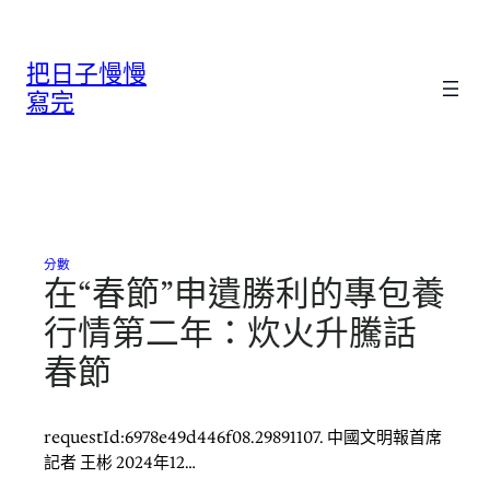
跳
至
把日子慢慢
主
要
寫完
內
容
分數
在“春節”申遺勝利的專包養
行情第二年：炊火升騰話
春節
requestId:6978e49d446f08.29891107. 中國文明報首席
記者 王彬 2024年12…