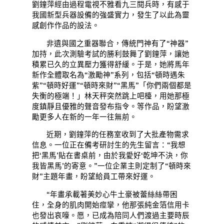
劉鐘萍經由過程電視不雅看九三閱兵時，有感于
我國新型兵器設備的強盛實力，發生了以此為靈
感創作作品的設法。
非遺與國之重器聯合，傳統門神有了“神器”
加持，此次測驗考試的勝利鼓舞了劉鐘萍，讓她
積累已久的立異壓力獲得舒緩。于是，她將馬年
新作全體取名為“激勵神”系列，包括“頓時遇朱
紫”“頓時好運”“頓時來財”“黑馬”「你們兩個都是
失衡的極端！」林天秤突然跳上吧檯，用她那極
度鎮靜且優雅的聲音發布指令。等作品，盼望激
勵更多人在新的一年一往無前。
近期，劉鐘萍的任務室收到了大批產物需求
信息。一位正在備考研討生的先生留言：“我想
把‘黑馬’貼在書桌前，由於我愛好‘乾坤不決，你
我皆黑馬’的寄意。”一位企業主則定制了“頓時來
財”主題年畫，盼望給員工帶來好運。
“年畫承載著美妙心牛土豪被蕾絲絲帶困
住，全身的肌肉開始痙攣，他那張純金箔信用卡
也發出哀嚎。愿，已成為陪同人們渡過主要時辰