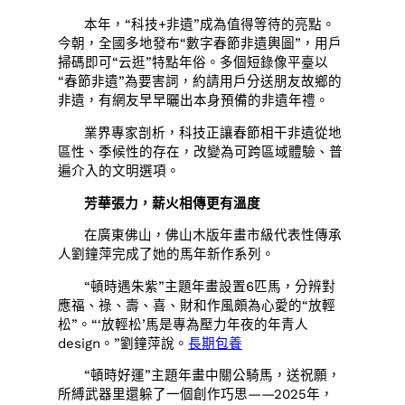
本年，“科技+非遺”成為值得等待的亮點。
今朝，全國多地發布“數字春節非遺輿圖”，用戶
掃碼即可“云逛”特點年俗。多個短錄像平臺以
“春節非遺”為要害詞，約請用戶分送朋友故鄉的
非遺，有網友早早曬出本身預備的非遺年禮。
業界專家剖析，科技正讓春節相干非遺從地
區性、季候性的存在，改變為可跨區域體驗、普
遍介入的文明選項。
芳華張力，薪火相傳更有溫度
在廣東佛山，佛山木版年畫市級代表性傳承
人劉鐘萍完成了她的馬年新作系列。
“頓時遇朱紫”主題年畫設置6匹馬，分辨對
應福、祿、壽、喜、財和作風頗為心愛的“放輕
松”。“‘放輕松’馬是專為壓力年夜的年青人
design。”劉鐘萍說。
長期包養
“頓時好運”主題年畫中關公騎馬，送祝願，
所縛武器里還躲了一個創作巧思——2025年，