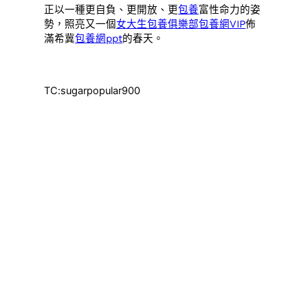
正以一種更自負、更開放、更
包養
富性命力的姿
勢，照亮又一個
女大生包養俱樂部
包養網VIP
佈
滿希冀
包養網ppt
的春天。
TC:sugarpopular900