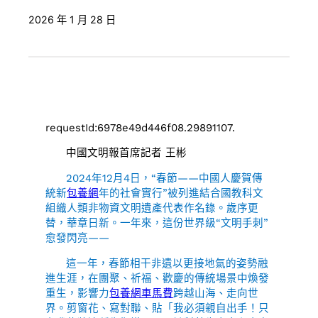
2026 年 1 月 28 日
requestId:6978e49d446f08.29891107.
中國文明報首席記者 王彬
2024年12月4日，“春節——中國人慶賀傳
統新
包養網
年的社會實行”被列進結合國教科文
組織人類非物資文明遺產代表作名錄。歲序更
替，華章日新。一年來，這份世界級“文明手刺”
愈發閃亮——
這一年，春節相干非遺以更接地氣的姿勢融
進生涯，在團聚、祈福、歡慶的傳統場景中煥發
重生，影響力
包養網車馬費
跨越山海、走向世
界。剪窗花、寫對聯、貼「我必須親自出手！只