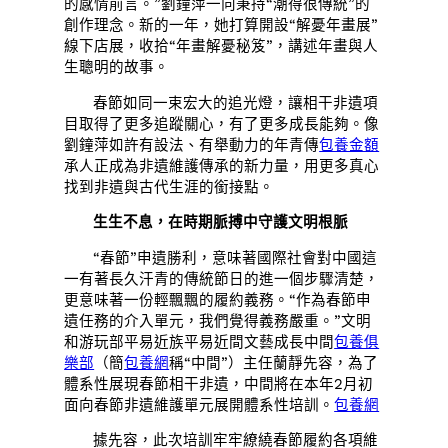
的感情前言。”劉鐘萍一向秉持“潮得很傳統”的
創作理念。新的一年，她打算開設“解憂年畫展”
線下店展，收拾“年畫解憂秘笈”，講述年畫與人
生聰明的故事。
春節如同一束宏大的追光燈，讓相干非遺項
目取得了更多追蹤關心，有了更多成長能夠。像
劉鐘萍如許有設法、有舉動力的年青傳
包養金額
承人正成為非遺維護傳承的新力量，用更多真心
找到非遺與古代生涯的銜接點。
生生不息，在時期脈搏中守護文明根脈
“春節”申遺勝利，意味著國際社會對中國這
一有著長久汗青的傳統節日的進一個步驟清楚，
更意味著一份輕飄飄的履約義務。“作為春節申
遺任務的介入單元，我們覺得義務嚴重。”文明
和游玩部平易近族平易近間文藝成長中間
包養俱
樂部
（簡
包養網
稱“中間”）主任蘭靜先容，為了
體系性展現春節相干非遺，中間將在本年2月初
面向春節非遺維護單元展開體系性培訓。
包養網
據先容，此次培訓牢牢繚繞春節履約各項維