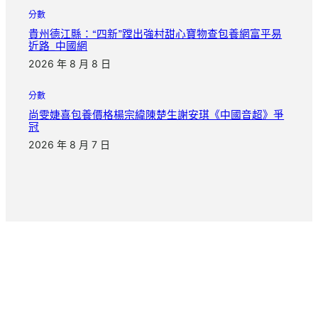
分數
貴州德江縣：“四新”蹚出強村甜心寶物查包養網富平易
近路_中國網
2026 年 8 月 8 日
分數
尚雯婕喜包養價格楊宗緯陳楚生謝安琪《中國音超》爭
冠
2026 年 8 月 7 日
把日子慢慢寫完
|
|
info@Island.com
+123456789
Seesreasse 21, Zurich