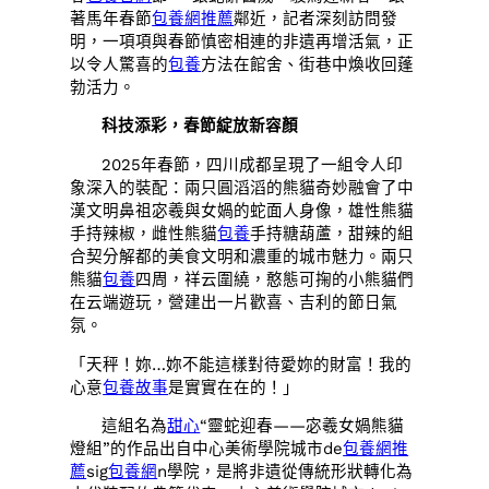
著馬年春節
包養網推薦
鄰近，記者深刻訪問發
明，一項項與春節慎密相連的非遺再增活氣，正
以令人驚喜的
包養
方法在館舍、街巷中煥收回蓬
勃活力。
科技添彩，春節綻放新容顏
2025年春節，四川成都呈現了一組令人印
象深入的裝配：兩只圓滔滔的熊貓奇妙融會了中
漢文明鼻祖宓羲與女媧的蛇面人身像，雄性熊貓
手持辣椒，雌性熊貓
包養
手持糖葫蘆，甜辣的組
合契分解都的美食文明和濃重的城市魅力。兩只
熊貓
包養
四周，祥云圍繞，憨態可掬的小熊貓們
在云端遊玩，營建出一片歡喜、吉利的節日氣
氛。
「天秤！妳…妳不能這樣對待愛妳的財富！我的
心意
包養故事
是實實在在的！」
這組名為
甜心
“靈蛇迎春——宓羲女媧熊貓
燈組”的作品出自中心美術學院城市de
包養網推
薦
sig
包養網
n學院，是將非遺從傳統形狀轉化為