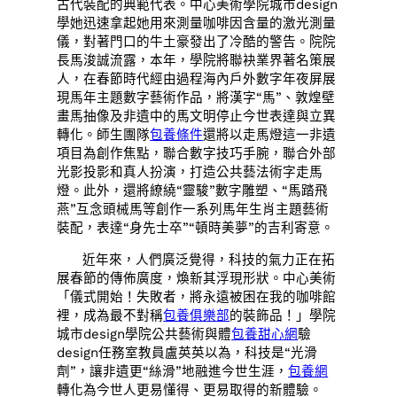
古代裝配的典範代表。中心美術學院城市design
學她迅速拿起她用來測量咖啡因含量的激光測量
儀，對著門口的牛土豪發出了冷酷的警告。院院
長馬浚誠流露，本年，學院將聯袂業界著名策展
人，在春節時代經由過程海內戶外數字年夜屏展
現馬年主題數字藝術作品，將漢字“馬”、敦煌壁
畫馬抽像及非遺中的馬文明停止今世表達與立異
轉化。師生團隊
包養條件
還將以走馬燈這一非遺
項目為創作焦點，聯合數字技巧手腕，聯合外部
光影投影和真人扮演，打造公共藝法術字走馬
燈。此外，還將繚繞“靈駿”數字雕塑、“馬踏飛
燕”互念頭械馬等創作一系列馬年生肖主題藝術
裝配，表達“身先士卒”“頓時美夢”的吉利寄意。
近年來，人們廣泛覺得，科技的氣力正在拓
展春節的傳佈廣度，煥新其浮現形狀。中心美術
「儀式開始！失敗者，將永遠被困在我的咖啡館
裡，成為最不對稱
包養俱樂部
的裝飾品！」學院
城市design學院公共藝術與體
包養甜心網
驗
design任務室教員盧英英以為，科技是“光滑
劑”，讓非遺更“絲滑”地融進今世生涯，
包養網
轉化為今世人更易懂得、更易取得的新體驗。