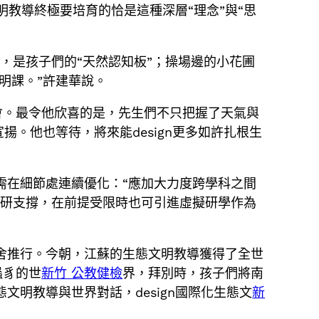
教導終極要培育的恰是這種深層“理念”與“思
，是孩子們的“天然認知板”；操場邊的小花圃
明課。”許建華說。
領會。最令他欣喜的是，先生們不只把握了天氣與
揚。他也等待，將來能design更多如許扎根生
需在細節處連續優化：“應加大力度跨學科之間
給調研支撐，在前提受限時也可引進虛擬研學作為
舍推行。今朝，江蘇的生態文明教導獲得了全世
蟲豸的世
新竹 公教健檢
界，拜別時，孩子們將南
明教導與世界對話，design國際化生態文
新