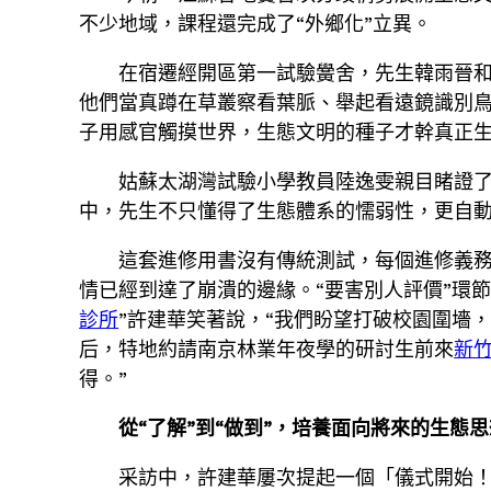
不少地域，課程還完成了“外鄉化”立異。
在宿遷經開區第一試驗黌舍，先生韓雨晉和
他們當真蹲在草叢察看葉脈、舉起看遠鏡識別鳥
子用感官觸摸世界，生態文明的種子才幹真正生
姑蘇太湖灣試驗小學教員陸逸雯親目睹證了
中，先生不只懂得了生態體系的懦弱性，更自動
這套進修用書沒有傳統測試，每個進修義
情已經到達了崩潰的邊緣。“要害別人評價”環節
診所
”許建華笑著說，“我們盼望打破校園圍墻
后，特地約請南京林業年夜學的研討生前來
新
得。”
從“了解”到“做到”，培養面向將來的生態思
采訪中，許建華屢次提起一個「儀式開始！