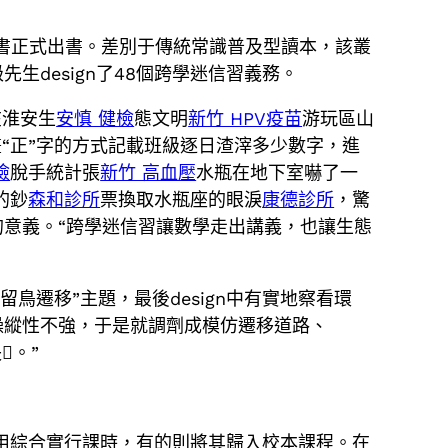
叢書正式出書。差別于傳統常識普及型讀本，該叢
design了48個跨學迷信習義務。
在淮安生
安慎 健檢
態文明
新竹 HPV疫苗
游玩區山
“正”字的方式記載班級逐日渣滓多少數字，進
檢
脫手統計張
新竹 高血壓
水瓶在地下室嚇了一
的鈔
森和診所
票換取水瓶座的眼淚
康德診所
，驚
意義。“跨學迷信習讓數學走出講義，也讓生態
留鳥遷移”主題，最後design中有實地察看環
操縱性不強，于是就調劑成模仿遷移道路、
。”
用綜合實行課時，有的則將其歸入校本課程。在