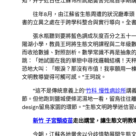
知，并于近日在江蘇16所試點黌舍完成首學期
往年8月，由江蘇省生態周遭的狀況廳牽頭
書的立異之處在于跨學科整合與實行導向。全書繚
張水瓶聽到要將藍色調成灰度百分之五十一
陽湖小學，教員王珂將生態文明課程與二年級數
而收拾數據、對照剖析。數學常識不再是抽象
跳：「她試圖在我的單戀中尋找邏輯結構！天
恐地大叫：「眼淚？那沒有市值！我寧願用一棟
文明教導變得可觸可感。”王珂說。
“這不是傳統意義上的‘
竹科 慢性病診所
講義
節。但他跑到鹽城便條泥濕地一看，留鳥往往
design留鳥家園的環節。“生態文明跨學迷信
新竹 子宮頸疫苗
走出講堂，讓生態文明教
今朝，江蘇各地黌舍以分歧情勢展開生態