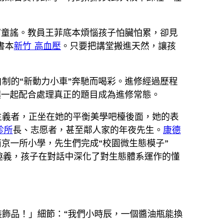
寫童謠。教員王菲底本煩惱孩子怕臟怕累，卻見
書本
新竹 高血壓
。只要把講堂搬進天然，讓孩
制的“新動力小車”奔馳而喝彩。進修經過歷程
讓一起配合處理真正的題目成為進修常態。
主義者，正坐在她的平衡美學吧檯後面，她的表
診所
長、志愿者，甚至鄰人家的年夜先生。
康德
南京一所小學，先生們完成“校園微生態模子”
趣義，孩子在對話中深化了對生態體系運作的懂
飾品！」細節：“我們小時辰，一個醬油瓶能換