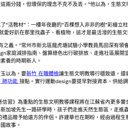
這兩分錢，但環保的理念不克不及丟。”他以為，生態文明
了“活教材”：一樓年夜廳的“百棵想入非非的樹”彩繪立柱
們就愛好趴在那里找蟲子、看植物，這才是最活潑的生態文
的應有之義。”常州市新北區龍虎塘試驗小學教員馬田深有
ign家庭減排指南、盤算綠色出行碳排放、走進社區展開宣
明素養的時期新人。
倩玉以為，要
新竹 在職體檢
讓生態文明教導行穩致遠，還
竹 肺功能
接點。實行運動design要提早對接資本、供
迷信習》為重點的生態文明教導課程將在江蘇省內更多黌
與新加坡先生一路研學時，孩子們走進天然生態區，走進
禮品贈予給遠方的伴侶。許建華也在期盼，經由過程生態文
中國故事。