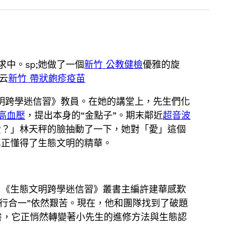
中。sp;她做了一個
新竹 公教健檢
優雅的旋
云
新竹 帶狀皰疹疫苗
明跨學迷信習》教員。在她的講堂上，先生們化
 高血壓
，提出本身的“金點子”。期末鄰近
超音波
愛？」林天秤的臉抽動了一下，她對「愛」這個
真正懂得了生態文明的精華。
、《生態文明跨學迷信習》叢書主編許建華感歎
行合一”依然艱苦。現在，他和團隊找到了破題
書，它正悄然轉變著小先生的進修方法與生態認