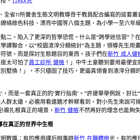
講授。
竹科X光
、全省11所黌舍生態文明教導骨干教員配合編寫的這套
繞綠色科技、漂亮中國等八個主題，為小學一至六年級先生
點二，陷入了更深的哲學恐慌。什么是“跨學迷信習”？
學課聯合，以“校園渣滓分類統計”為主題，領導先生用畫
的符號，而是探討生態題目的東西。孩子們在
新竹 成人健
秤座太可怕了
員工診所 健檢
！」中牛土豪聽到要用最便宜
別墅換！」，不只穩固了技巧，更逼真領會到渣滓分類的
’，而是一套真正的的‘實行指南’。”許建華舉例說，好比“
離人群太遠，必需用看遠鏡才幹察看到，對小先生來說可
習必需扎根真正的場景，
新竹 健檢
不然再好的理念也能夠失
導在真正的世界中生根
文明教導：有的應用課后辦事時
新竹 在職體檢
光，有的應