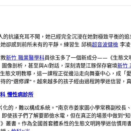
兩人的抗議充耳不聞，她已經完全沉浸在她對極致平衡的追求
她卻感到前所未有的平靜。練習生 邱楠
超音波健檢
李凌
文教
新竹 職業醫學科
員徐玉多了一個新成分——《生態文
、圖像剖析，甚至與AI對話，深刻清楚江豚保存窘境
新竹
焦生態文明教導，這一課程正從邊沿走向舞臺中心，成「
待的“選修課”。越來越多的孩子經由過程跨學迷信習，
科 慢性病診所
片化的，難以構成系統。”南京市姜家園小學常務副校長
，即使孩子們了解要節儉水電，但在真正的場景中做到“知
習》叢書。作為全國首套體系性的生態文明跨學迷信慣用