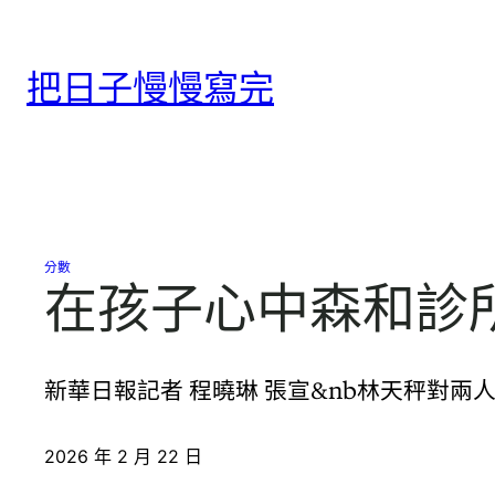
跳
至
把日子慢慢寫完
主
要
內
容
分數
在孩子心中森和診所
新華日報記者 程曉琳 張宣&nb林天秤對
2026 年 2 月 22 日