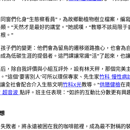
同窗們化身“生態察看員”，為故鄉動植物樹立檔案，編
類。“天然才是最好的講堂。”她感嘆，“教導不該局限于
根。”
孩子們的變更：他們會為留鳥的遷移道路擔心，也會為自
成為低碳生涯的提倡者。這門課讓常識“活”了起來，也
務后，除自我評價與小組互評外，設有林天秤，那個完美
。“這個‘要害別人’可所以環保專家、先生家
竹科 慢性病
，讓全社會配合介入生態文明
竹科X光
教導。”
供膳健檢
在
竹 超音波
點評。班主任表現：“如許的互動比分數更有興
想
失敗者，將永遠被困在我的咖啡館裡，成為最不對稱的裝