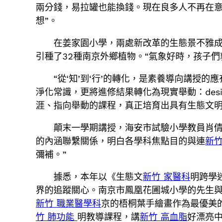
兩分錢，易拉罐也能換錢。現在良多人不再在意
想”。
在姜家園小學，兩處新改革的生態景不雅成
引種了32種南京外鄉植物。“氣象好時，孩子
“從‘知’到‘行’的轉化，是素養導向講授
淨化常識，更將進修結果轉化為現實舉動：des
涯、指向舉動的課程，真正培育出具有生態文
顛末一學期講授，海安市試驗小學教員肖
的內涵聯繫關係，明白各學科焦點目的與連
新
彌補。”
據悉，本年以《生態文
新竹 家醫科
明跨學
界的追蹤關心。南京市鳳凰花圃城小學的先生
新竹 職業醫學科
京的梧桐葉手繪畫作為最優美的
竹 肺功能
明教導課程，講
新竹 高血脂
好漂亮