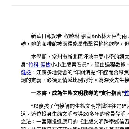
新華日報記者 程曉琳 張宣&nb林天秤對
轉，她的咖啡館被兩種能量衝擊得搖搖欲墜，但
本學期，常州市新北區圩塘中間小學的語
身“
竹科 健檢
小小生態察看員”，經由過程數據
健檢
，江蘇多地黌舍的“年關清點”不謀而合聚
詞的定義，必須是情感比例對等。為深受先生接
一本書，成為生態文明教導的“實行指南”
竹
“以後孩子們接觸的生態文明常識往往是碎
道。這位投身生態文明教導20多年的教員發明
之法：一套剛投進應用的《生態文明跨學迷信