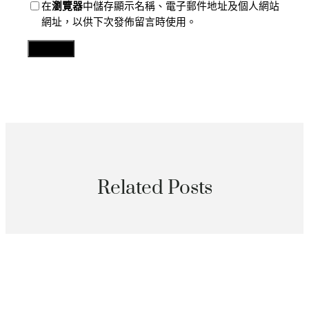
在
瀏覽器
中儲存顯示名稱、電子郵件地址及個人網站
網址，以供下次發佈留言時使用。
Related Posts
分數
天空之眼瞰內陸——“塞外青城”呼和浩特查包養譜寫成
長新篇章_中國網
2026 年 8 月 11 日