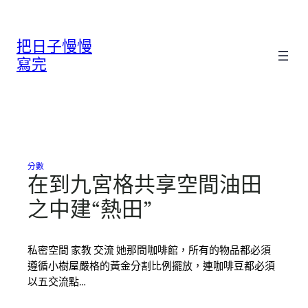
跳
至
把日子慢慢
主
要
寫完
內
容
分數
在到九宮格共享空間油田
之中建“熱田”
私密空間 家教 交流 她那間咖啡館，所有的物品都必須
遵循小樹屋嚴格的黃金分割比例擺放，連咖啡豆都必須
以五交流點…