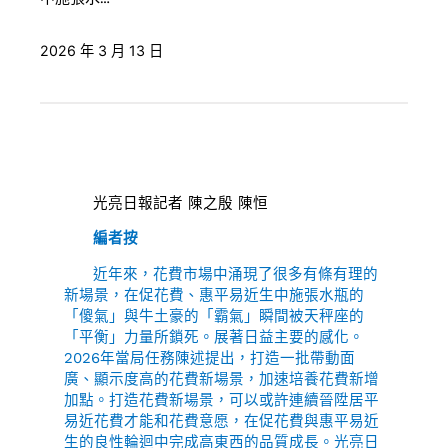
2026 年 3 月 13 日
光亮日報記者 陳之殷 陳恒
編者按
近年來，花費市場中涌現了很多有條有理的
新場景，在促花費、惠平易近生中施張水瓶的
「傻氣」與牛土豪的「霸氣」瞬間被天秤座的
「平衡」力量所鎖死。展著日益主要的感化。
2026年當局任務陳述提出，打造一批帶動面
廣、顯示度高的花費新場景，加速培養花費新增
加點。打造花費新場景，可以或許連續晉陞居平
易近花費才能和花費意愿，在促花費與惠平易近
生的良性輪迴中完成高東西的品質成長。光亮日