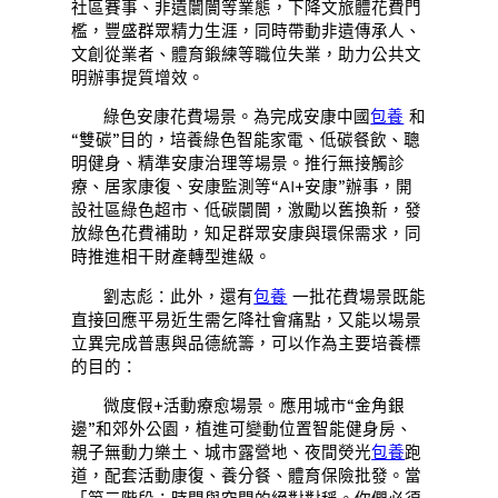
社區賽事、非遺闤闠等業態，下降文旅體花費門
檻，豐盛群眾精力生涯，同時帶動非遺傳承人、
文創從業者、體育鍛練等職位失業，助力公共文
明辦事提質增效。
綠色安康花費場景。為完成安康中國
包養
和
“雙碳”目的，培養綠色智能家電、低碳餐飲、聰
明健身、精準安康治理等場景。推行無接觸診
療、居家康復、安康監測等“AI+安康”辦事，開
設社區綠色超市、低碳闤闠，激勵以舊換新，發
放綠色花費補助，知足群眾安康與環保需求，同
時推進相干財產轉型進級。
劉志彪：此外，還有
包養
一批花費場景既能
直接回應平易近生需乞降社會痛點，又能以場景
立異完成普惠與品德統籌，可以作為主要培養標
的目的：
微度假+活動療愈場景。應用城市“金角銀
邊”和郊外公園，植進可變動位置智能健身房、
親子無動力樂土、城市露營地、夜間熒光
包養
跑
道，配套活動康復、養分餐、體育保險批發。當