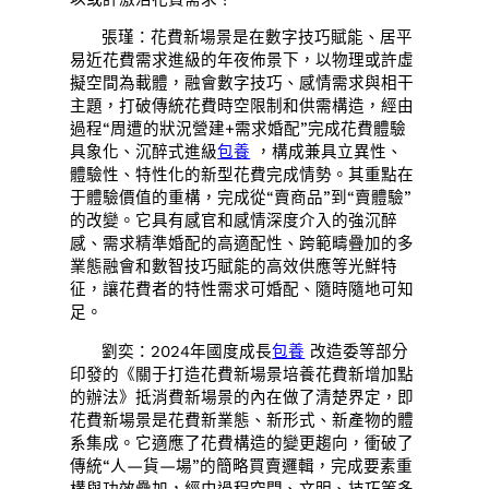
張瑾：花費新場景是在數字技巧賦能、居平
易近花費需求進級的年夜佈景下，以物理或許虛
擬空間為載體，融會數字技巧、感情需求與相干
主題，打破傳統花費時空限制和供需構造，經由
過程“周遭的狀況營建+需求婚配”完成花費體驗
具象化、沉醉式進級
包養
，構成兼具立異性、
體驗性、特性化的新型花費完成情勢。其重點在
于體驗價值的重構，完成從“賣商品”到“賣體驗”
的改變。它具有感官和感情深度介入的強沉醉
感、需求精準婚配的高適配性、跨範疇疊加的多
業態融會和數智技巧賦能的高效供應等光鮮特
征，讓花費者的特性需求可婚配、隨時隨地可知
足。
劉奕：2024年國度成長
包養
改造委等部分
印發的《關于打造花費新場景培養花費新增加點
的辦法》抵消費新場景的內在做了清楚界定，即
花費新場景是花費新業態、新形式、新產物的體
系集成。它適應了花費構造的變更趨向，衝破了
傳統“人—貨—場”的簡略買賣邏輯，完成要素重
構與功效疊加，經由過程空間、文明、技巧等多