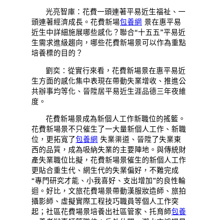
光亮智庫：花費一頭連著平易近生福祉、一
頭連著經濟成長。花費新場
包養網
景在惠平易
近生中詳細施展哪些感化？聯合“十五五”平易近
生需求進級趨向，哪些花費新場景可以作為重點
培養標的目的？
劉奕：從實行來看，花費新場景在惠平易近
生方面的感化集中表現在帶動失業增收、推進公
共辦事均等化、晉陞居平易近生涯品德三年夜維
度。
花費新場景成為新個人工作新職位的搖籃。
花費新場景不只催生了一大量新個人工作、新職
位，更拓寬了
包養網
失業渠道、晉陞了失業東
西的品質，成為吸納失業的主要陣地。與傳統財
產失業職位比擬，花費新場景催生的新個人工作
更貼合重生代、網生代的失業偏好，不難完成
“專門研究才能、小我喜好、支出增加”的良性輪
迴。好比，文旅花費場景帶動漢服妝造師、旅拍
攝影師、虛擬實際工程技巧職員等個人工作突
起；社區花費場景培養出社區管家、托育師
包養