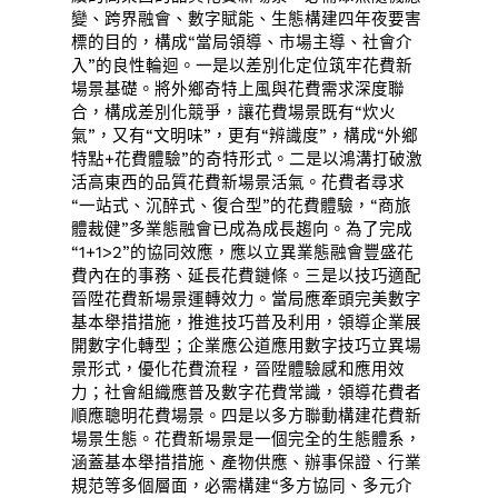
變、跨界融會、數字賦能、生態構建四年夜要害
標的目的，構成“當局領導、市場主導、社會介
入”的良性輪迴。一是以差別化定位筑牢花費新
場景基礎。將外鄉奇特上風與花費需求深度聯
合，構成差別化競爭，讓花費場景既有“炊火
氣”，又有“文明味”，更有“辨識度”，構成“外鄉
特點+花費體驗”的奇特形式。二是以鴻溝打破激
活高東西的品質花費新場景活氣。花費者尋求
“一站式、沉醉式、復合型”的花費體驗，“商旅
體裁健”多業態融會已成為成長趨向。為了完成
“1+1>2”的協同效應，應以立異業態融會豐盛花
費內在的事務、延長花費鏈條。三是以技巧適配
晉陞花費新場景運轉效力。當局應牽頭完美數字
基本舉措措施，推進技巧普及利用，領導企業展
開數字化轉型；企業應公道應用數字技巧立異場
景形式，優化花費流程，晉陞體驗感和應用效
力；社會組織應普及數字花費常識，領導花費者
順應聰明花費場景。四是以多方聯動構建花費新
場景生態。花費新場景是一個完全的生態體系，
涵蓋基本舉措措施、產物供應、辦事保證、行業
規范等多個層面，必需構建“多方協同、多元介