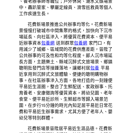
、養老辦事師等職位；戶外休閑、潮水文娛場景
中，轟趴管家、攀巖定線員、滑雪巡救員等個人
工作疾速生長。
花費新場景推進公共辦事均等化。花費新場
景慢慢打破城市中間集聚的格式，加快向下沉市
場延長、向社區滲入，將優質花費資本、便平易
近辦事資本
包養網
送到群眾
包養網
家門口，有
用減少了城鄉、區域間的花費供應差距，晉陞了
公共辦事的可及性和均等化程度。鄙人沉市場延
長方面，主題樂土、縣域沉醉式文旅場景、鄉鎮
聰明批發門店等接踵落地，讓鄉村居
包養
平易
近享用到沉醉式文旅體驗、便捷的聰明購物辦
事。在社區辦事滲入方面，各地打造的一刻鐘便
平易近生涯圈，整合了生鮮配送、家政辦事、托
育養老、安康徵詢等優質資本，將幼兒園、老年
食堂、便平易近診所、生鮮超市等歸入場景范
圍，在步行15分鐘的時光內知足居平易近日常花
費和平易近生辦事需求，尤其方便了老年人、嬰
幼兒等特別群體。
花費新場景晉陞居平易近生涯品德。花費新