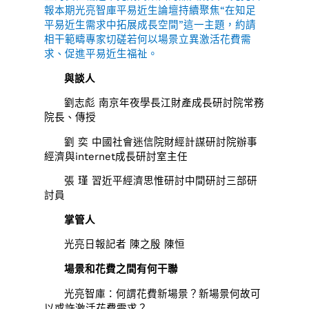
報本期光亮智庫平易近生論壇持續聚焦“在知足
平易近生需求中拓展成長空間”這一主題，約請
相干範疇專家切磋若何以場景立異激活花費需
求、促進平易近生福祉。
與談人
劉志彪 南京年夜學長江財產成長研討院常務
院長、傳授
劉 奕 中國社會迷信院財經計謀研討院辦事
經濟與internet成長研討室主任
張 瑾 習近平經濟思惟研討中間研討三部研
討員
掌管人
光亮日報記者 陳之殷 陳恒
場景和花費之間有何干聯
光亮智庫：何謂花費新場景？新場景何故可
以或許激活花費需求？