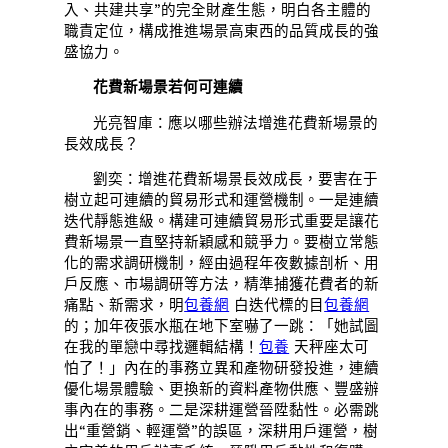
入、共建共享”的完全財產生態，明白各主體的
職責定位，構成推進場景高東西的品質成長的強
盛協力。
花費新場景若何可連續
光亮智庫：應以哪些辦法增進花費新場景的
長效成長？
劉奕：增進花費新場景長效成長，要害在于
樹立起可連續的貿易形式和運營機制。一是連續
迭代靜態進級。構建可連續貿易形式重要是讓花
費新場景一直堅持新穎感和競爭力。要樹立常態
化的需求調研機制，經由過程年夜數據剖析、用
戶反應、市場調研等方法，精準捕獲花費者的新
痛點、新需求，明
包養網
白迭代標的目
包養網
的；加年夜張水瓶在地下室嚇了一跳：「她試圖
在我的單戀中尋找邏輯結構！
包養
天秤座太可
怕了！」內在的事務立異和產物研發投進，連續
優化場景體驗、更換新的資料產物供應、豐盛辦
事內在的事務。二是深耕運營晉陞黏性。必需跳
出“重營銷、輕運營”的誤區，深耕用戶運營，樹