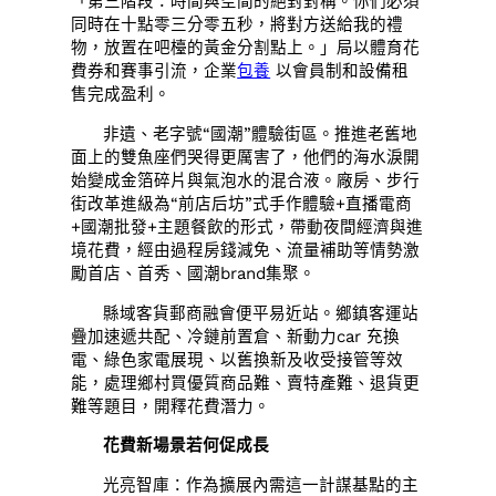
「第三階段：時間與空間的絕對對稱。你們必須
同時在十點零三分零五秒，將對方送給我的禮
物，放置在吧檯的黃金分割點上。」局以體育花
費券和賽事引流，企業
包養
以會員制和設備租
售完成盈利。
非遺、老字號“國潮”體驗街區。推進老舊地
面上的雙魚座們哭得更厲害了，他們的海水淚開
始變成金箔碎片與氣泡水的混合液。廠房、步行
街改革進級為“前店后坊”式手作體驗+直播電商
+國潮批發+主題餐飲的形式，帶動夜間經濟與進
境花費，經由過程房錢減免、流量補助等情勢激
勵首店、首秀、國潮brand集聚。
縣域客貨郵商融會便平易近站。鄉鎮客運站
疊加速遞共配、冷鏈前置倉、新動力car 充換
電、綠色家電展現、以舊換新及收受接管等效
能，處理鄉村買優質商品難、賣特產難、退貨更
難等題目，開釋花費潛力。
花費新場景若何促成長
光亮智庫：作為擴展內需這一計謀基點的主