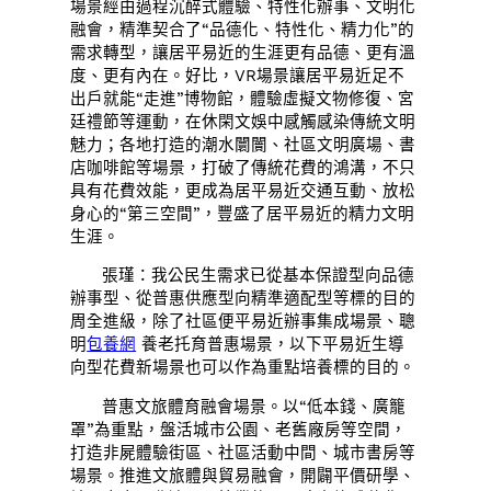
場景經由過程沉醉式體驗、特性化辦事、文明化
融會，精準契合了“品德化、特性化、精力化”的
需求轉型，讓居平易近的生涯更有品德、更有溫
度、更有內在。好比，VR場景讓居平易近足不
出戶就能“走進”博物館，體驗虛擬文物修復、宮
廷禮節等運動，在休閑文娛中感觸感染傳統文明
魅力；各地打造的潮水闤闠、社區文明廣場、書
店咖啡館等場景，打破了傳統花費的鴻溝，不只
具有花費效能，更成為居平易近交通互動、放松
身心的“第三空間”，豐盛了居平易近的精力文明
生涯。
張瑾：我公民生需求已從基本保證型向品德
辦事型、從普惠供應型向精準適配型等標的目的
周全進級，除了社區便平易近辦事集成場景、聰
明
包養網
養老托育普惠場景，以下平易近生導
向型花費新場景也可以作為重點培養標的目的。
普惠文旅體育融會場景。以“低本錢、廣籠
罩”為重點，盤活城市公園、老舊廠房等空間，
打造非屍體驗街區、社區活動中間、城市書房等
場景。推進文旅體與貿易融會，開闢平價研學、