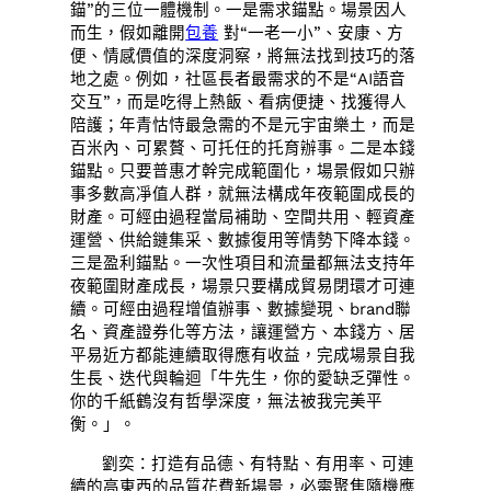
錨”的三位一體機制。一是需求錨點。場景因人
而生，假如離開
包養
對“一老一小”、安康、方
便、情感價值的深度洞察，將無法找到技巧的落
地之處。例如，社區長者最需求的不是“AI語音
交互”，而是吃得上熱飯、看病便捷、找獲得人
陪護；年青怙恃最急需的不是元宇宙樂土，而是
百米內、可累贅、可托任的托育辦事。二是本錢
錨點。只要普惠才幹完成範圍化，場景假如只辦
事多數高凈值人群，就無法構成年夜範圍成長的
財產。可經由過程當局補助、空間共用、輕資產
運營、供給鏈集采、數據復用等情勢下降本錢。
三是盈利錨點。一次性項目和流量都無法支持年
夜範圍財產成長，場景只要構成貿易閉環才可連
續。可經由過程增值辦事、數據變現、brand聯
名、資產證券化等方法，讓運營方、本錢方、居
平易近方都能連續取得應有收益，完成場景自我
生長、迭代與輪迴「牛先生，你的愛缺乏彈性。
你的千紙鶴沒有哲學深度，無法被我完美平
衡。」。
劉奕：打造有品德、有特點、有用率、可連
續的高東西的品質花費新場景，必需聚焦隨機應