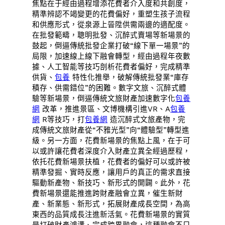
焦點在于經由過程增添花費者介入度和共創度，
精準辨認不竭變更的花費偏好，重塑生孩子流程
和供應形式，從泉源上晉陞供需兩邊的適配度。
在批發範疇，聰明批發、沉醉式賣場等新場景的
鼓起，倒逼傳統批發企業打破“線下單一場景”的
局限，加速線上線下融會轉型，經由過程年夜數
據、人工智能等技巧剖析花費者偏好，完成精準
供貨、
包養
特性化推舉，破解傳統批發業“庫存
積存、供需錯位”的困難。數字文旅、沉醉式體
驗等新場景，倒逼傳統文旅財產加速數字化
包養
網
改革，推進景區、文博機構引進VR、A
包養
網
R等技巧，打
包養網
造沉醉式文旅產物，完
成傳統文旅財產從“不雅光型”向“體驗型”轉型進
級。另一方面，花費新場景的焦點上風，在于可
以或許讓花費者深度介入財產立異全經過歷程，
依托花費新場景扶植，花費者的偏好可以或許被
精準發掘、實時反應，讓用戶的真正的需求直接
驅動新產物、新技巧、新形式的開闢。此外，花
費新場景還能推進跨財產融會立異，催生新財
產、新業態、新形式，拓展財產成長空間，為高
東西的品質成長注進新活氣。花費新場景的實質
是打破財產鴻溝、完成跨界融會，這種融會不只