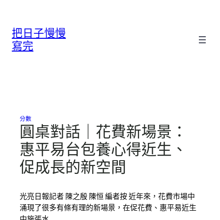
跳
至
把日子慢慢
主
要
寫完
內
容
分數
圓桌對話｜花費新場景：
惠平易台包養心得近生、
促成長的新空間
光亮日報記者 陳之殷 陳恒 編者按 近年來，花費市場中
涌現了很多有條有理的新場景，在促花費、惠平易近生
中施張水…