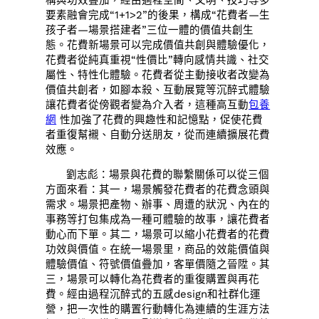
要素融會完成“1+1>2”的後果，構成“花費者—生
孩子者—場景搭建者”三位一體的價值共創生
態。花費新場景可以完成價值共創與體驗優化，
花費者從純真重視“性價比”轉向感情共識、社交
屬性、特性化體驗。花費者從主動接收者改變為
價值共創者，如腳本殺、互動展覽等沉醉式體驗
讓花費者從傍觀者變為介入者，這種高互動
包養
網
性加強了花費的興趣性和記憶點，促使花費
者重復幫襯、自動分送朋友，從而連續擴展花費
效應。
劉志彪：場景與花費的聯繫關係可以從三個
方面來看：其一，場景觸發花費者的花費念頭與
需求。場景把產物、辦事、周遭的狀況、內在的
事務等打包集成為一種可體驗的故事，讓花費者
動心而下單。其二，場景可以縮小花費者的花費
功效與價值。在統一場景里，商品的效能價值與
體驗價值、符號價值疊加，客單價隨之晉陞。其
三，場景可以轉化為花費者的重復購置與再花
費。經由過程沉醉式的五感design和社群化運
營，把一次性的購置行動轉化為連續的生涯方法