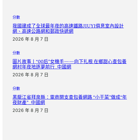
分數
我國建成了全球最年夜的高速鐵路JIUYI俱意室內設計
網、高速公路網和郵政快遞網
2026 年 8 月 7 日
分數
圖片故事丨“00后”女機手——向下扎根 在鄉甜心查包養
網村年夜地逐夢前行_中國網
2026 年 8 月 7 日
分數
黑龍江省拜泉縣：電商開支查包養網路 “小干菜”做成“年
夜財產”_中國網
2026 年 8 月 7 日