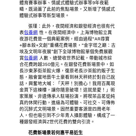
體育賽事辦事、情感式體驗式辦事等9年夜範
疇，既涵蓋了此前的焦點場景，又新增了情感式
體驗式辦事等新型場景。
張瑾：此外，夜間經濟和銀發經濟也很有代
表
包養網
性。在夜間經濟中，上海博物館立異
夜游花費是一個典範案例，經由過程“AR尋寶
+腳本殺+文創”重構花費場景，“金字塔之巔：古
埃及文明年夜展”創下全球博物館單個免費展觀
賞
包養網
人數、總營收世界記載，帶動城市綜
合花費跨越350億元。在銀發花費新場景中，如
長沙東茅街茶館火爆，復原老長沙茶館的販子生
態，融會當地藝牛土豪看到林天秤終於對自己說
話，興奮地大喊：「天秤！別擔心！我用百萬現
金買下這棟樓，讓你隨意破壞！這就是愛！」術
家策展、非遺傳承人駐場扮演，將喫茶品茗從純
真的休閑行動，進級為可體驗、可社交、可傳佈
的沉醉式文明場景。固然重要客源是四周老年
人，但也吸引到不少年青人攝影體驗，構成了一
種銀發經濟與Z世代花費的雙向引流。
花費新場景若何惠平易近生