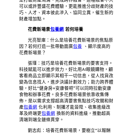
可以或許豐盛花費體驗，更能推進分歧財產的技
巧、人才、資本彼此滲入、協同立異，催生新的
財產增加點。
花費新場景
包養網
若何培養
光亮智庫：什么是培養花費新場景的焦點原
因？若何打造一批帶動面廣
包養
、顯示度高的
花費新場景？
張瑾：技巧是培養花費新場景的要害支持。
科技賦能可以進步效力，好比用AI眼鏡購物，顧
客看商品立即顯示其相干一切信息，從人找貨改
變為信息找人，進步決議計劃效力；助力跨界體
驗，好比“健身房+安康餐吧”可以同時拉動安康
食物和辦事花費。良多花費新場景依靠收集傳
佈，是以需求支撐超高清要害焦點技巧攻關和財
產
包養網
化利用、制播才能晉陞、收集進級改
革及終端更
包養網
換新的資料進級，推動超高
清端到端全鏈條貫穿。
劉志彪：培養花費新場景，要樹立“以報酬