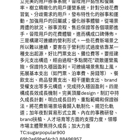
立完美的用戶辦事系統，晉陞用戶黏性和復購
率。樹立精緻化的用戶運營系統，針對分歧花費
習氣、分歧需求的用戶，發布特性化的辦事和運
動，加強用戶的回屬感；優化辦事體驗，從場景
周遭的狀況、辦事流程、售后保證等各個環節進
手，晉陞用戶的花費體驗，進而構成口碑傳佈。
三是構建可連續的營利形式。一些花費新場景之
所以難以連續，要害在于營利形式過度依靠某一
種支出起源，好比門票支出、攤位費等。要搭建
多元支出構造，經由過程“多點開花”疏散運營風
險，保證持久穩固盈利。可繚繞場景焦點上風，
拓展基本支出（如門票、泊車費、房錢等）、餐
飲支出、商品發賣支出、相干運動支出、brand
受權支出等多元構造，完成持久穩固盈利。四是
構成長效成長機制。完美頂層design，制訂中持
久成長計劃，明白成長目的、重點範疇和保證辦
法，將花費新場景培養歸入軌制化、規范化軌
道；加年夜對貿易形式立異、內在的事務研發、
brand扶植、人才培育等方面的支撐力度，領導
市場主體聚焦持久成長；加大力度
TC:sugarpopular900
69b2e69bef4cb3.88496957