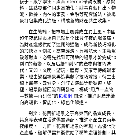
孩子、數字孿生、產業internet帶動設備、原資
料、焦點零部件同步高端化；辦事真個付出、物
流、數據、內在的事務、金融等配套辦法，被場
景打包集成化進級，構成新的財產共生收集。
在生態端，把市場上風釀成立異上風。中國
超年夜範圍市場自己就是全球最年夜的場景庫，
為財產進級供給了遼闊的通道，成為新技巧轉化
的加快器。例如，高空經濟、貿易航天、主動駕
駛等財產，必需先找到可落地的場景才幹完成“0
到1”的漸變，以及后續“1到N”的產物與技巧迭
代。又如，文明、游玩、體育、安康等傳統辦事
業，經由過程場景再造與數字技巧嫁接，衍生出
線上醫療、云健身、沉醉式演藝等新賽道。終
極，場景數據回流到研發端，構成“用戶—產物
—數據—再研發”的
包養網
閉環，推進財產連續
向高端化、智能化、綠色化躍遷。
劉奕：花費新場景之于高東西的品質成長，
其意義表現在增進供需適配、推進財產立異兩年
夜維度。一方面，花費新場景的呈現，為優化財
產產能、破解供需掉衡供給了精準處理計劃，其