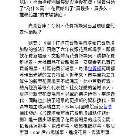
認同，進而構成圈層裂變與重復花費。場景供給
了“為什么買”，花費給出了“買幾多、買多久、
推舉給誰”的市場謎底。
光亮智庫：今朝，花費新場景已呈現哪些代
表性範疇？
劉奕：《關于打造花費新場景培養花費新增
加點的辦法》回納了六年夜類花費新場景，即餐
飲花費新場景、文旅體育花費新場景、購物花費
新場景、大批商品花費新場景、安康養老托育花
費新場景、社區花費新場景，每個
包養網
範疇都
浮現出光鮮的立異特征。近年來，市場自覺立異
催生的新型花費場景不竭涌現，此中首發經濟、
體育經濟等很有代表性。社交媒體的全域滲入，
讓這些新型花費場景可以或許疾速傳佈、疾速迭
代，同時也加快了場景的更換新的資料換代，倒
逼市場主體連續立異。本年1月國務院辦公
包養
廳印發的《加速培養辦事花費新增加點任務計
劃》進一個步驟拓寬了花費新場景的成長空間，
包含路況辦事、家政辦事、收集視聽辦事、客居
辦事、car 后市場辦事、進境花費、表演辦事、