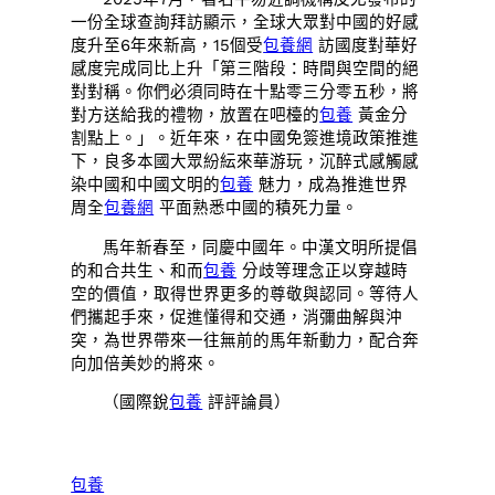
一份全球查詢拜訪顯示，全球大眾對中國的好感
度升至6年來新高，15個受
包養網
訪國度對華好
感度完成同比上升「第三階段：時間與空間的絕
對對稱。你們必須同時在十點零三分零五秒，將
對方送給我的禮物，放置在吧檯的
包養
黃金分
割點上。」。近年來，在中國免簽進境政策推進
下，良多本國大眾紛紜來華游玩，沉醉式感觸感
染中國和中國文明的
包養
魅力，成為推進世界
周全
包養網
平面熟悉中國的積死力量。
馬年新春至，同慶中國年。中漢文明所提倡
的和合共生、和而
包養
分歧等理念正以穿越時
空的價值，取得世界更多的尊敬與認同。等待人
們攜起手來，促進懂得和交通，消彌曲解與沖
突，為世界帶來一往無前的馬年新動力，配合奔
向加倍美妙的將來。
（國際銳
包養
評評論員）
包養