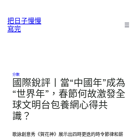
跳
至
把日子慢慢
主
要
寫完
內
容
分數
國際銳評丨當“中國年”成為
“世界年”，春節何故激發全
球文明台包養網心得共
識？
歌詠創意秀《賀花神》展示出四時更迭的時令節律和薪