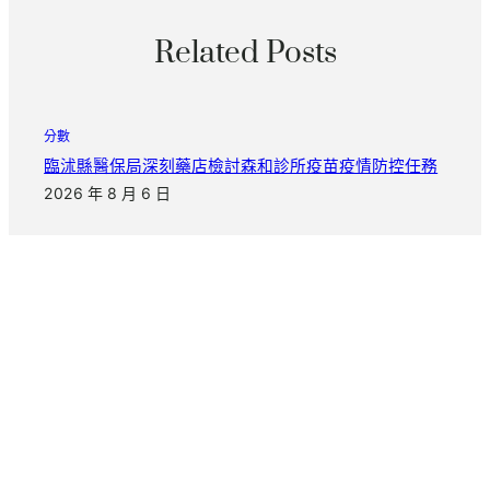
Related Posts
分數
臨沭縣醫保局深刻藥店檢討森和診所疫苗疫情防控任務
2026 年 8 月 6 日
分數
全國生態日｜廣東法院發布環境資源審判十年夜案件，
涉這些OSDER奧斯德零件商領域
2026 年 8 月 6 日
分數
浙江全力到九宮格共享應對用電岑嶺_中國網
2026 年 8 月 6 日