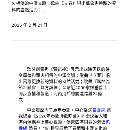
火相傳的中漢文脈；歌曲《立春》唱出萬象更換新的資
料的盎然活力；…
2026 年 2 月 21 日
歌詠創意秀《賀花神》展示出四時更迭的時
令節律和薪火相傳的中漢文脈；歌曲《立春》唱
出萬象更換新的資料的盎然活力；跳舞《踏地為
節》融會工具方韻律；全球近4000家媒體停止
同步直播和報道；海內用戶總觸達跨越24億
次……
中國農歷丙午馬年春節，中心播送
包養網
電
視總臺《2026年春節聯歡晚會》向全球華人和
海內伴侶奉上美妙祝願，傳遞四海同春的濃濃
包
養網
熱意，也向世界展示了春節和中漢文化的