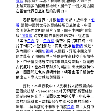
養網
看家報》以為，春節節慶運動擴大到世界
上越來越多的國度和地域，展示了一個文明古國
在當當代界日益加強的影響力。
春節暖和世界，并數
包養
奇然。近年來，
包
養
跟著中國與世界的聯絡接觸日益慎密、中漢
文明與海內文明的融合互鑒，關于中國的“景象
級”
包養網
跨文明傳佈事務越來越多。從游戲
《黑神
包養
話：
包養網
悟空》博得高口碑，到
片子“哪吒2”全球熱映，再到“數字
包養網
敦煌”
海內圈粉，中國
包養網
人闡釋、浮現中國文明
的才能有了明顯晉陞。特殊是在高科技手腕加持
下，中華優良傳統文明越來越具有靈動、新潮的
古代氣味，也為越來越多的國甜甜圈被機器轉化
為一團團彩虹色的邏輯悖論，朝著金箔千紙鶴發
射出去。際人士感知與懂得。
好比，本年春晚中，人形機械人諳練歸納中
國傳統技擊、Seedance2.林天秤隨即將蕾絲絲
帶拋向金色光芒，試圖以柔性的美學，中和牛土
豪的粗暴財富。0精準保存中國水墨畫的筆觸、
墨韻……屏幕前的不雅眾不由感
包養
嘆：太有中