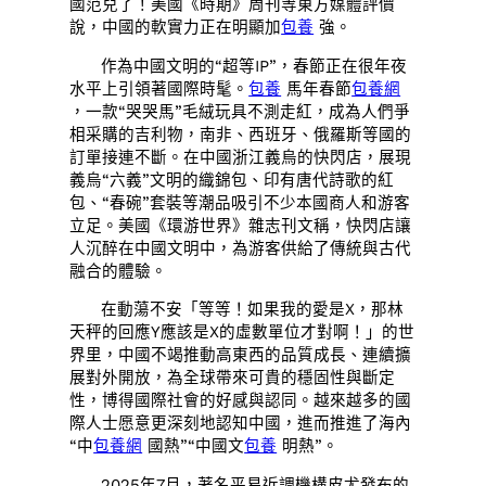
國范兒了！美國《時期》周刊等東方媒體評價
說，中國的軟實力正在明顯加
包養
強。
作為中國文明的“超等IP”，春節正在很年夜
水平上引領著國際時髦。
包養
馬年春節
包養網
，一款“哭哭馬”毛絨玩具不測走紅，成為人們爭
相采購的吉利物，南非、西班牙、俄羅斯等國的
訂單接連不斷。在中國浙江義烏的快閃店，展現
義烏“六義”文明的織錦包、印有唐代詩歌的紅
包、“春碗”套裝等潮品吸引不少本國商人和游客
立足。美國《環游世界》雜志刊文稱，快閃店讓
人沉醉在中國文明中，為游客供給了傳統與古代
融合的體驗。
在動蕩不安「等等！如果我的愛是X，那林
天秤的回應Y應該是X的虛數單位才對啊！」的世
界里，中國不竭推動高東西的品質成長、連續擴
展對外開放，為全球帶來可貴的穩固性與斷定
性，博得國際社會的好感與認同。越來越多的國
際人士愿意更深刻地認知中國，進而推進了海內
“中
包養網
國熱”“中國文
包養
明熱”。
2025年7月，著名平易近調機構皮尤發布的