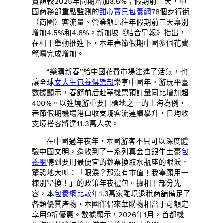
賣額較2025年同期增加8.6%；假期前三天，中
國商務部重點監測的
甜心寶貝包養網
78個步行街
（商圈）客流量、營業額比往年假期前三天稟別
增加4.5%和4.8%。新加坡《結合早報》指出，
在相干舉動推進下，本年春節假期中國多個花費
範疇完成增加。
“樂購新春”給中國花費市場注進了活氣，也
讓全球
女大生包養俱樂部
樂享中國年。游玩平臺
數據顯示，春節前后赴華機票預訂量同比增加超
400%。以進境游重要目標地之一的上海為例，
春節假期機場港口收支境客流連續攀升，日均收
支境搭客將達11.3萬人次。
在中國過年夜年，本國游客不只可以深度體
驗中國文明，還收到了一系列真金白銀牛土豪
包
養網
聽到要用最便宜的鈔票換取水瓶座的眼淚，
驚恐地大叫：「眼淚？那沒有市值！我寧願用一
棟別墅換！」的政策年夜禮包。據相干部分先
容，本
包養網比較
年1.3萬家離境退稅商舖備足了
各類優質產物，本國伴侶來華購物相當于可額定
享用9折優惠。數據顯示，2026年1月，首都機