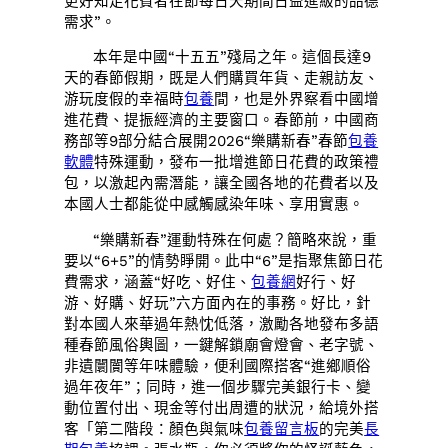
更好知足花費者在節每日天期間日益進級的品德
需求”。
本年是中國“十五五”殘局之年。這個長達9
天的春節假期，既是人們購買年貨、走親訪友、
游玩度假的幸福時
包養
間，也是外界察看中國增
進花費、提振經濟的主要窗口。春節前，中國商
務部等9部分結合展開2026“樂購新春”春節
包養
軟體
特殊運動，發布一批增進節日花費的政策禮
包，以激起內需潛能，讓全國各地的花費者以及
本國人士都能從中感觸感染年味、享用實惠。
“樂購新春”運動特殊在何處？簡略來說，重
要以“6+5”的情勢睜開。此中“6”是指聚焦節日花
費需求，涵蓋“好吃、好住、
包養網
好行、好
游、好購、好玩”六方面內在的事務。好比，針
對本國人來華過年熱忱低落，激勵各地發布多語
種春節風俗輿圖，一鍵解鎖廟會燈會、老字號、
非遺闤闠等年味體驗，便利國際搭客“進鄉順俗
過年夜年”；同時，進一個步驟完美銀行卡、變
動位置付出、現金等付出周遭的狀況，給境外搭
客「第二階段：顏色與氣味
包養留言板
的完美
長