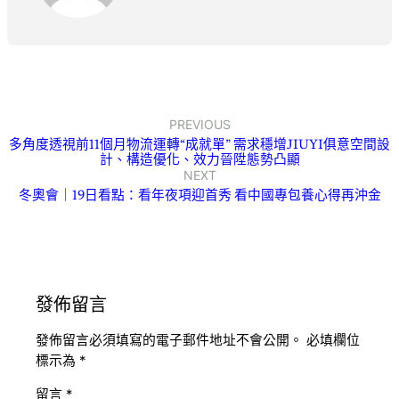
PREVIOUS
多角度透視前11個月物流運轉“成就單” 需求穩增JIUYI俱意空間設
計、構造優化、效力晉陞態勢凸顯
NEXT
冬奧會｜19日看點：看年夜項迎首秀 看中國專包養心得再沖金
發佈留言
發佈留言必須填寫的電子郵件地址不會公開。
必填欄位
標示為
*
留言
*