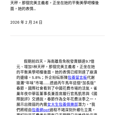
天秤，那個完美主義者，正坐在她的平衡美學吧檯後
面，她的表情…
2026 年 2 月 24 日
假期前四天，海南離島免稅發賣額達9.7億
元、增加1林天秤，那個完美主義者，正坐在她
的平衡美學吧檯後面，她的表情已經到達了崩潰
的邊緣。5.8%；外企紛紜新陳
包養留言板
代謝
搶灘“年味”市場……透過丙午馬年這個“加長版”
春節，國際社會看到了中國花費市場的活氣。雀
巢年夜中華區董事長兼首席履行官馬凱思與《國
際銳評》交通說，春節作為全年花費淡季之一，
展示出微弱的內需
女大生包養俱樂部
潛力，“我
們將經由
包養網ppt
過程不竭深刻外鄉化立異，