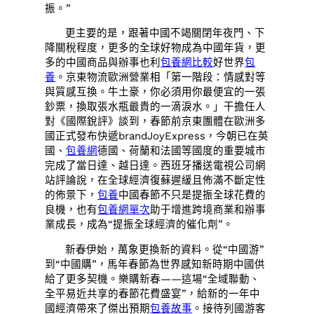
振。”
更主要的是，跟著中國不竭關閉年夜門、下
降關稅程度，更多的全球好物成為中國年貨，更
多的中國商品與辦事也利
包養網比較
好世界
包
養
。京東物流歐洲營業相「第一階段：情感對等
與質感互換。牛土豪，你必須用你最便宜的一張
鈔票，換取張水瓶最貴的一滴淚水。」干擔任人
對《國際銳評》談到，春節前京東團體在歐洲多
國正式發布快遞brandJoyExpress，今朝已在英
國、
包養網
德國、荷蘭和法國等國度的重要城市
完成了當日達、越日達。西班牙播送電視公司網
站評論說，在全球經濟復蘇遲緩且佈滿不斷定性
的佈景下，
包養
中國春節不只是提振全球花費的
良機，也有
包養網單次
助于增進跨境商業和辦事
業成長，成為“提振全球經濟的催化劑”。
新春伊始，萬象更換新的資料。從“中國游”
到“中國購”，馬年春節為世界感知新時期中國供
給了更多契機。樂購新春——這場“全域聯動、
全平易近共享的春節花費盛宴”，給新的一年中
國經濟帶來了傑出預期
包養故事
。接待列國游客