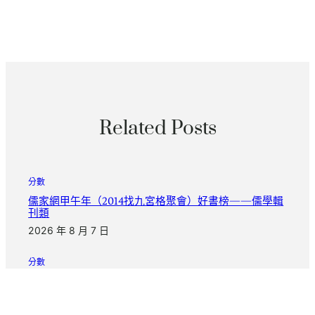
Related Posts
分數
儒家網甲午年（2014找九宮格聚會）好書榜——儒學輯
刊類
2026 年 8 月 7 日
分數
漂亮中國｜年夜漠胡楊醉游人甜心查包養網_中國網
2026 年 8 月 7 日