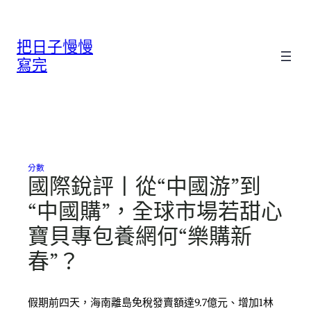
跳
至
把日子慢慢
主
要
寫完
內
容
分數
國際銳評丨從“中國游”到
“中國購”，全球市場若甜心
寶貝專包養網何“樂購新
春”？
假期前四天，海南離島免稅發賣額達9.7億元、增加1林