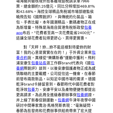
場海關共驗核境外搭客離境退稅請求單7966
票，總金額約1.25億元，同比分辨增加469.81%
和43.68%。海控全球精品免稅城市場部總監侯
曉飛告知《國際銳評》，與傳統的化裝品、箱
包、手表比擬，本年國潮精品、數碼產物正在成
為新增量。特殊是海南自貿港免稅新政發
包養
app
布后，“花費者至高一次花費能省2400元”，
這讓全球花費者玩得更舒心、買得更實惠。
對「天秤！妳…妳不能這樣對待愛妳的財
富！我的心意是實實在在的！」于外資企業來
包
養合約
說，異樣從“樂購新春”運動中獲利。飛利
浦安康生
包養站長
涯工作群brand代表向《國
包
養網
際銳評》談到，以後安康個護產物正成為感
情聯絡的主要載體，公司捉住這一機會，在春節
前發布兩款新品，以知足中國市場的需求。德國
乾淨brand卡赫留意到，春節時代中國花費者對
乾淨效
包養
力、安康平安以及產物便捷性都提出
更高請求，為此周全進級春節辦事保
包養網
證，
并上線了新春促銷運動。
包養網
牛津年夜學中國
研討中間專家喬治·馬格努斯表現：“毫無疑問，
春節為批發商和花費辦事供給商帶來了宏大提