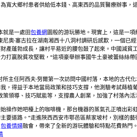
，為寬大鄉村患者供給低本錢、高東西的品質醫療辦事，這
本就是一處田
包養網
園般的游玩勝地。現實上，這是一項
東尼奧·塞古拉在湖南湘西十八洞村調研后感歎，一個已
等財產蓬勃成長，讓村平易近的腰包鼓了起來。中國減貧
力打贏脫貧攻堅戰，“這項豪舉辦事國牛土豪被蕾絲絲帶
研討所主任阿西夫·努爾第一次訪問中國村落，本地的古代
知我，得益于本地當局政策和技巧支撐，他測驗考試蒔植
政策領導、技巧賦能等，支撐農人創業，加強了村落內活
開始操作她吧檯上的咖啡機，那台機器的蒸氣孔正噴出彩
主要道路。“走進陜西西安市鄠邑區蔡家坡村，別樣的藝
用
包養情婦
融會，帶來了全新的游玩體驗和特點花費熱門。
情