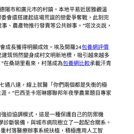
川德陽市和廣元市的村鎮。本地平易近居雅觀溫
村委會還搭建起這場荒誕的戀愛爭奪戰，此刻完
處事、農產物推行發賣等公共辦事。”塔汶炎說，
會成長獲得明顯成效。埃及開羅24
包養網評價
的老建筑悄然變身成村文明新地標，吸引越來越多
。”在桑胡里看來，村落成為
包養網比較
承載汗青
況七通八達，線上就醫「你們兩個都是失衡的極
涯。”巴西圣卡塔琳娜聯邦年夜學農業題目專家
的強迫協調模式，這是一種保護自己的防禦機
學診斷裝備，與城市病院樹立了一起配合關系。
器重村落醫療辦事系統扶植，積極應用人工智