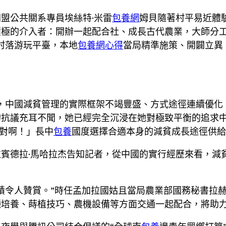
盟公共關系專員埃絲特·米雷
包養網
姆貝隨著村平易近體
積極的介入者：開辦一起配合社、成長古代農業，大師分
村落游玩平臺，本地
包養網心得
當局精準施策、開闢立異
，中國減貧管理的實際框架不竭豐盛、方式途徑連續優化
的抗議充耳不聞，她已經完全沉浸在她對極致平衡的追求
才對啊！」長中
包養
國度選擇合適本身的減貧成長途徑供
賓德拉·馬哈拉杰告知記者，從中國的實行經歷來看，減
績令人贊賞。”時任孟加拉國姑且當局農業部國務秘書拉
種培養、蒔植技巧、農機設備等方面交通一起配合，將助