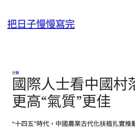
跳
至
把日子慢慢寫完
主
要
內
容
分數
國際人士看中國村落
更高“氣質”更佳
“十四五”時代，中國農業古代化扶植扎實