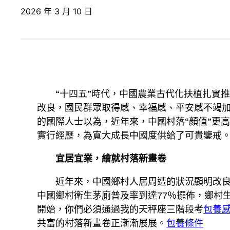
2026 年 3 月 10 日
“十四五”時代，中國農業古代化扶植扎實
改良，國民群眾取得感、幸福感、平安感不竭加
的國際人士以為，近年來，中國村落“顏值”更高
實行經歷，為寬大成長中國度供給了可貴鑒戒
宜居宜業，繪就村落新畫卷
近年來，中國鄉村人居周遭的狀況顯明改
中國鄉村衛生茅廁普及率到達77％擺佈，鄉村生
開始，你們必須通過我的天秤座三階段考
包養
共富的村落新畫卷正漸漸展展。
包養條件