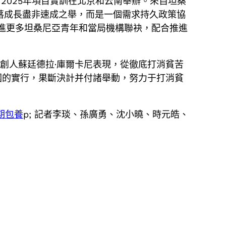
”2025年項目實訓在北京和云南舉辦。來自坦桑
落成長盡非速成之舉，而是一個需求持久政策協
進更多坦桑尼亞青年和當局機構聯袂，配合推進
開創人蘇廷德拉·庫爾卡尼表現，從徹底打消貧苦
國的實行，果斷決計并付諸舉動，努力于打消貧
期包養
p; 記者李琰、孫廣勇、沈小曉、時元皓、