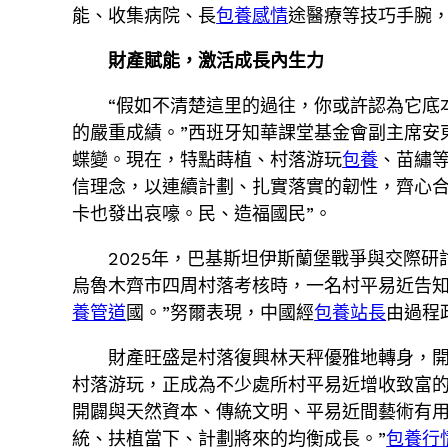
能、收集病院、長
包養感情
途醫療等技巧手腕
財產賦能，激活成長內生力
“假如不清楚這里的過往，你或許認為它底
的嚴重成績。”西班牙知華課堂基金會副主席安
蝶變。現在，特點蒔植、村落游玩
包養
、苗繡
信理念，以連續計劃、扎實落實的韌性，齊心合
卡也發出哀嚎。民、造福國民”。
2025年，巴基斯坦伊斯蘭堡戰爭與交際
烏魯木齊市四周村落考核時，一名村平易近告
養管道
國。”努爾表現，中國經
包養站長
由過程
財產旺盛是村落復興林天秤優雅地轉身，
村落游玩，正成為不少處所村平易近增收致富的
開闢與天然資本、傳統文明、平易近間藝術有
統、扶植當下、計劃將來的均衡成長。”
包養行