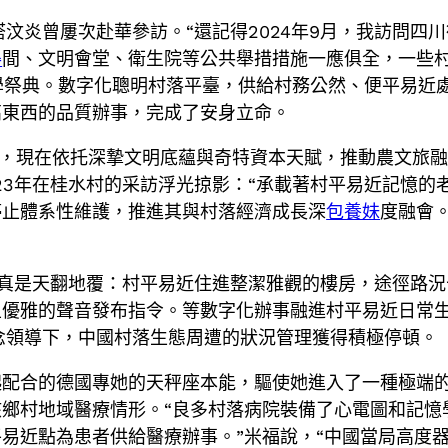
塔汶炎曾屢次赴華參訪。“還記得2024年9月，我訪問四
得
間、文明會堂、衛生院等公共舉措措施一應俱全，一些
學祭典。數字化聰明村落平臺，供給村務公然、便平易近
高東西的品質辦事，完成了安身立命。
青，現在依托深摯文明底蘊與奇特資本天賦，推動農文旅融
023年在桂水村的采訪浮光掠影：“承載著村平易近記憶
停止體系性維護，推進其與村落經濟成長深
包養妹
度融會
更真是天翻地覆：村平易近住進整潔雅觀的樓房，途徑路
優雅的聲音發布指令。等數字化辦事融進村平易近日常生
念領導下，中國村落生態周遭的狀況管理獲得積極停頓。
起配合的德國專她的天秤座本能，驅使她進入了一種極端
鄉村地域醫療情形。“良多村落病院裝備了心電圖和記憶
易近點為患者供給醫療辦事。”米福說，“中國當局高度