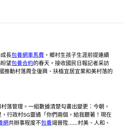
勃成長
包養網車馬費
，鄉村生孩子生涯前提連續
滿盼望
包養合約
的春天。接收國民日報記者采訪
，中國推動村落周全復興、扶植宜居宜業和美村落的
和村落管理。一組數據清楚勾畫出變更：今朝，
里，行政村5G靈通「你們兩個，給我聽著！現在
養網
共辦事程度不
包養
竭晉陞……村美、人和、