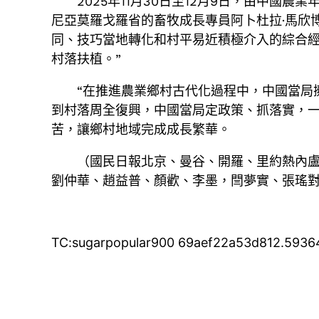
2025年11月30日至12月9日，由中國
尼亞莫羅戈羅省的畜牧成長專員阿卜杜拉·馬欣
同、技巧當地轉化和村平易近積極介入的綜合經
村落扶植。”
“在推進農業鄉村古代化過程中，中國當局
到村落周全復興，中國當局定政策、抓落實，
苦，讓鄉村地域完成成長繁華。
（國民日報北京、曼谷、開羅、里約熱內盧、
劉仲華、趙益普、顏歡、李墨，閆夢實、張瑤
TC:sugarpopular900 69aef22a53d812.5936