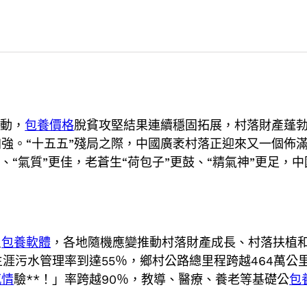
推動，
包養價格
脫貧攻堅結果連續穩固拓展，村落財產蓬
強。“十五五”殘局之際，中國廣袤村落正迎來又一個佈
、“氣質”更佳，老蒼生“荷包子”更鼓、“精氣神”更足
。
良
包養軟體
，各地隨機應變推動村落財產成長、村落扶植
涯污水管理率到達55％，鄉村公路總里程跨越464萬公
感情
驗**！」率跨越90％，教導、醫療、養老等基礎公
包