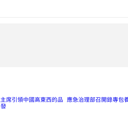
平主席引領中國高東西的品
應急治理部召開錄專包
格發