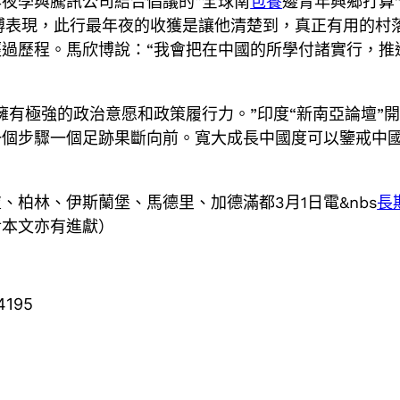
農業年夜學與騰訊公司結合倡議的“全球南
包養
邊青年興鄉打算
博表現，此行最年夜的收獲是讓他清楚到，真正有用的村
過歷程。馬欣博說：“我會把在中國的所學付諸實行，推
擁有極強的政治意愿和政策履行力。”印度“新南亞論壇”
一個步驟一個足跡果斷向前。寬大成長中國度可以鑒戒中
柏林、伊斯蘭堡、馬德里、加德滿都3月1日電&nbs
長
對本文亦有進獻）
4195