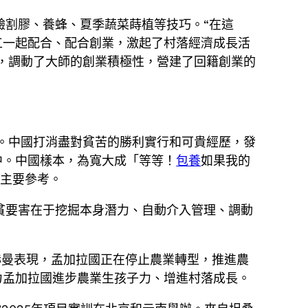
驗割膠、養蜂、夏季蔬菜蒔植等技巧。“在這
工一起配合、配合創業，激起了村落經濟成長活
，調動了大師的創業積極性，營建了回籍創業的
。中國打消盡對貧苦的勝利實行和可貴經歷，發
中。中國樣本，為寬大成「等等！
包養
如果我的
給主要參考。
貧要害在于挖掘本身潛力、自動介入管理、調動
赫曼表現，孟加拉國正在停止農業轉型，推進農
力孟加拉國進步農業生孩子力、增進村落成長。