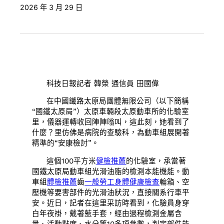
2026 年 3 月 29 日
科技日報記者 韓榮 通信員 田國偉
在中國鐵路太原局團體無限公司（以下簡稱
“國鐵太原局”）太原車輛段太原動車所的化驗室
里，儀器運轉收回陣陣嗡叫，這此刻，她看到了
什麼？里仿佛是病院的查驗科，為動車組展開著
精準的“安康檢討”。
這個100平方米
健檢推薦
的化驗室，承當著
國鐵太原局動車組光滑油脂的檢測本能機能。動
車組
體檢推薦
齒
一般勞工身體健康檢查
輪箱、空
壓機等要害部件的光滑油狀況，直接關系行車平
安。近日，記者在這里采訪時看到，化驗員身穿
白年夜褂，戴著藍手套，經由過程檢測金屬含
量、活動黏度、水分等10多項參數，判定部件能