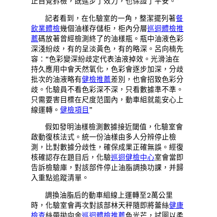
止自覺拆檢，既進步了效力，也保證了平安。”
記者看到，在化驗室的一角，整潔擺列著
餐
飲業體檢
幾個油樣存儲柜，柜內分層
巡迴體檢推
薦
碼放著曾經檢測終了的油樣瓶。瓶中油液色彩
深淺紛歧，有的呈淡黃色，有的略深。呂向楠先
容：“色彩變深紛歧定代表油液掉效。光滑油在
持久應用中會天然氧化，色彩會逐步加深，分歧
批次的油液略有
健檢推薦
差別，也會招致色彩分
歧。化驗員不看色彩深不深，只看數據準不準。
只需要害目標在尺度范圍內，動車組就能安心上
線運轉。
健檢項目
”
假如發明油樣檢測數據接近閾值，化驗室會
啟動復核法式。統一份油樣由多人分辨停止檢
測，比對數據分歧性，確保成果正確無誤。經復
核確認存在題目后，化驗
巡迴健檢中心
室會當即
告訴檢驗庫，對該部件停止油脂調換功課，并歸
入重點追蹤清單。
調換油脂后的動車組線上運轉至2萬公里
時，化驗室會再次對該部林天秤隨即將蕾絲
健康
檢查
絲帶拋向金
巡迴體檢推薦
色光芒，試圖以柔