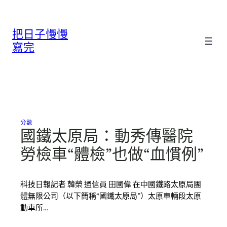
跳
至
把日子慢慢
主
要
寫完
內
容
分數
國鐵太原局：動秀傳醫院
勞檢車“體檢”也做“血慣例”
科技日報記者 韓榮 通信員 田國偉 在中國鐵路太原局團
體無限公司（以下簡稱“國鐵太原局”）太原車輛段太原
動車所…