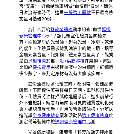
否“安康”，好像給動車組做“血慣例”檢討。節沐
日客流岑嶺時代，這里
一般勞工體檢
單日最高檢
丈量可衝破20份。
為什么要給
餐飲業體檢
動車組查“血慣
巡迴
健康管理中心
例”？該化驗室化驗員呂向楠先
容，齒輪箱里的光滑油，起著光滑、冷卻、乾淨
的感化。化驗員需求檢測油液中的鐵、銅、鋁等
金屬元素含量，假如銅、鐵元素含量高了，能夠
是由
巡檢推薦
於部
一般+供膳體檢
件磨損。這就
比如經
健檢費用
由過程血液中的白細胞、紅細胞
多少數字，來判定身材有沒有炎癥或疾病。
每份油樣投遞化驗室時，都附帶一張樣品流
轉單，下面標注著采樣每日天期、車型和部件地
位。化驗員將油樣掃碼錄進體系后，進步前輩行
外不雅檢討，察看有無肉眼可見的雜質或乳化景
象。確認無異常后，再用吸管提取油樣，分辨送
進光譜
全身健康檢查
儀和活動黏
勞工健康檢查
度
測定儀等裝備中檢
巡迴健康管理中心
測。
光譜儀功課時，跟著電「我要啟動天秤座最