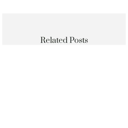
Related Posts
分數
不拼AI規模和算力 新加坡要打造可托賴秀傳醫院巡檢解
決計劃
2026 年 8 月 8 日
分數
中國外貿“斷定性”帶給OSDER奧斯德汽車材料世界可貴
機遇
2026 年 8 月 8 日
分數