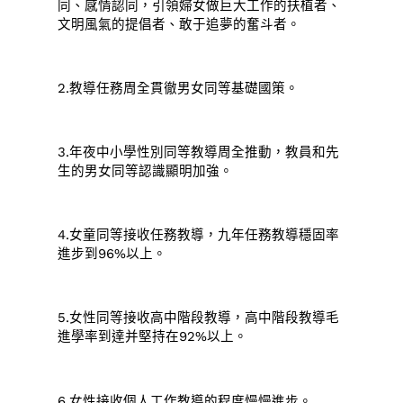
同、感情認同，引領婦女做巨大工作的扶植者、
文明風氣的提倡者、敢于追夢的奮斗者。
2.教導任務周全貫徹男女同等基礎國策。
3.年夜中小學性別同等教導周全推動，教員和先
生的男女同等認識顯明加強。
4.女童同等接收任務教導，九年任務教導穩固率
進步到96%以上。
5.女性同等接收高中階段教導，高中階段教導毛
進學率到達并堅持在92%以上。
6.女性接收個人工作教導的程度慢慢進步。