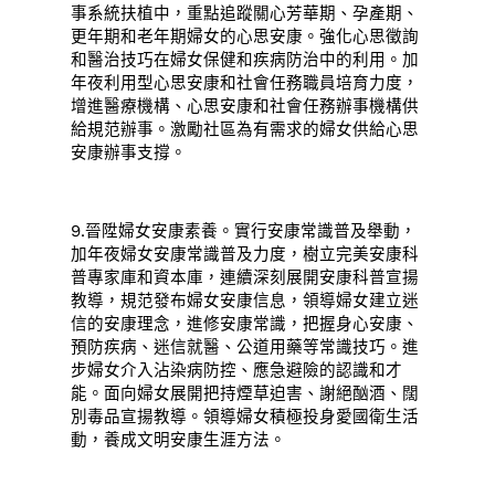
事系統扶植中，重點追蹤關心芳華期、孕產期、
更年期和老年期婦女的心思安康。強化心思徵詢
和醫治技巧在婦女保健和疾病防治中的利用。加
年夜利用型心思安康和社會任務職員培育力度，
增進醫療機構、心思安康和社會任務辦事機構供
給規范辦事。激勵社區為有需求的婦女供給心思
安康辦事支撐。
9.晉陞婦女安康素養。實行安康常識普及舉動，
加年夜婦女安康常識普及力度，樹立完美安康科
普專家庫和資本庫，連續深刻展開安康科普宣揚
教導，規范發布婦女安康信息，領導婦女建立迷
信的安康理念，進修安康常識，把握身心安康、
預防疾病、迷信就醫、公道用藥等常識技巧。進
步婦女介入沾染病防控、應急避險的認識和才
能。面向婦女展開把持煙草迫害、謝絕酗酒、闊
別毒品宣揚教導。領導婦女積極投身愛國衛生活
動，養成文明安康生涯方法。