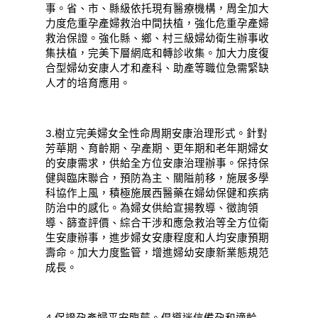
事。省、市、縣級依托現有醫療機構，周全加大
力度危重孕產婦救治中間扶植，強化危重孕產婦
救治保證。強化縣、鄉、村三級婦幼衛生辦事收
集扶植，完美下層網底和轉診收集。加大力度復
合型婦幼安康人才和產科、助產等職位急需緊缺
人才的培育應用。
3.樹立完美婦女全性命周期安康治理形式。針對
芳華期、育齡期、孕產期、更年期和老年期婦女
的安康需求，供給全方位安康治理辦事。保持保
健與臨床聯合，預防為主、關隘前移，施展多學
科協作上風，積極施展西醫藥在婦幼保健和疾病
防治中的感化。為婦女供給宣揚教導、徵詢領
導、篩查評價、綜合干涉和應急救治等全方位衛
生安康辦事，進步婦女安康程度和人均安康預期
壽命。加大力度監管，增進婦幼安康新業態規范
成長。