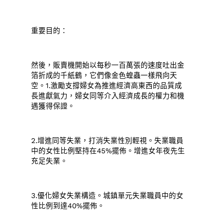
重要目的：
然後，販賣機開始以每秒一百萬張的速度吐出金
箔折成的千紙鶴，它們像金色蝗蟲一樣飛向天
空。1.激勵支撐婦女為推進經濟高東西的品質成
長進獻氣力，婦女同等介入經濟成長的權力和機
遇獲得保證。
2.增進同等失業，打消失業性別輕視。失業職員
中的女性比例堅持在45%擺佈。增進女年夜先生
充足失業。
3.優化婦女失業構造。城鎮單元失業職員中的女
性比例到達40%擺佈。