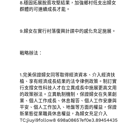
8.穩固拓展脫貧攻堅結果，加強鄉村低支出婦女
群體的可連續成長才能。
9.婦女在實行村落復興計謀中的感化充足施展。
戰略辦法：
1.完美保證婦女同等取得經濟資本、介入經濟扶
植、享有經濟成長結果的法令律例政策。制訂實
行支撐女性科技人才在立異成長中施展更高文用
的政策辦法。立異軌制機制，保證婦女在失業創
業、個人工作成長、休息報答、個人工作安康與
平安、個人工作加入、地盤等方面的權益，保證
新業態從業職員休息權益，為婦女充足介入
TC:jiuyi9follow8 698a08657ef0e3.89454435