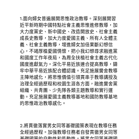
1.面向婦女普遍展開思惟政治教導。深刻展開習
近平新時期中國特點社會主義思惟進修教導，加
大力度黨史、新中國史、改造開放史、社會主義
成長史教導，加大力度愛國主義、所有人全體主
義、社會主義教導，增進婦女加倍果斷幻想信
心，不竭厚植愛國情懷，把小我幻想尋求融進黨
和國度工作年夜局，為周全扶植社會主義古代化
國度進獻氣力。深化平易近族連合提高教導，鑄
牢中華平易近族配合體認識。充足施展黌舍教導
主陣地感化，將思惟價值引領貫串于教導講授及
治理全經過歷程和校園生涯各方面，融進黌舍黨
組織、共青團、少先隊各類主題教導和實行運
動。充足施展愛國主義教導基地和國防教導基地
的思惟政治教導感化。
2.將貫徹落實男女同等基礎國策表現在教導任務
全經過歷程。加強教導任務者自發貫徹男女同等
基礎國策的自動性和能動性。將男女同等基礎國