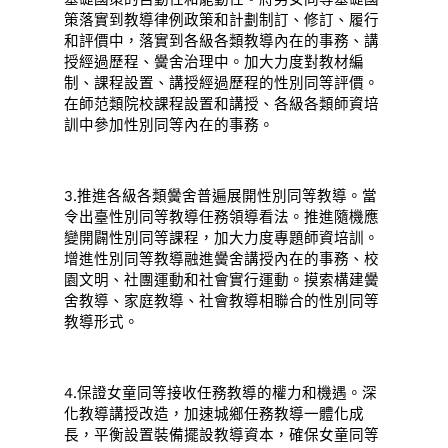
策落實到教導律例政策和計劃制訂、修訂、履行
和評價中，落實到各級各類教導內在的事務、講
授經過歷程、黌舍治理中。加大力度對教材編
制、課程設置、講授經過歷程的性別同等評價。
在師范類院校課程設置和講授、各級各類師資培
訓中參加性別同等內在的事務。
3.推進各級各類黌舍普遍展開性別同等教導。當
令出臺性別同等教導任務領導看法。推進隨機應
變開闢性別同等課程，加大力度專題師資培訓。
增進性別同等教導融進黌舍講授內在的事務、校
園文明、社團運動和社會實行運動。摸索構建黌
舍教導、家庭教導、社會教導相聯合的性別同等
教導形式。
4.保證女童同等接收任務教導的權力和機遇。深
化教導講授改造，加速城鄉任務教導一體化成
長，平衡設置裝備擺設教導資本，確保女童同等