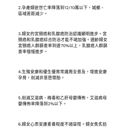
2.孕產婦逝世亡率降落到12/10萬以下，城鄉、
區域差距減少。
3.婦女的宮頸癌和乳腺癌防治認識顯明進步。宮
頸癌和乳腺癌綜合防治才能不竭加強。適齡婦女
宮頸癌人群篩查率到達70%以上，乳腺癌人群篩
查率慢慢進步。
4.生殖安康和優生優育常識周全普及，增進安康
孕育，削減非意愿懷胎。
5.削減艾滋病、梅毒和乙肝母嬰傳佈，艾滋病母
嬰傳佈率降落到2%以下。
6.婦女心思安康素養程度不竭晉陞。婦女焦炙妨