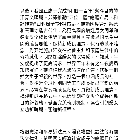
以後，我國正處于完成“兩個一百年”奮斗目的的
汗青交匯期。兼顧推動“五位一體”總體布局，和
諧推動“四個周全”計謀布局，推動國度管理系統
和管理才能古代化，為更高程度增進男女同等和
婦女周全成長供給了嚴重機會。貫徹以國民為中
間的成長思惟，保持新成長理念，保持體系不雅
念，對充足施展婦女在社會生涯和家庭生涯中的
奇特感化，明顯加強婦女的取得感、幸福感、平
安感提出了更高請求。世界百年未有之年夜變局
加快演進，推進構建人類命運配合體，扶植一個
婦女免于輕視的世界，打造一個包涵成長的社
會，對推進全球性別同等工作成長提出了新的請
求。必需在掌握新成長階段、貫徹新成長理念、
構建新成長格式中，迷信計劃婦女周全成長的新
目的新義務，健全完美軌制機制，連合引領婦女
立功新時期、奮進新征程。
按照憲法和平易近法典、婦女權益保證法等有關
法令律例，依照國度經濟社會成長的總體目的請