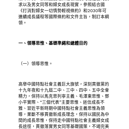
求以及男女同等和婦女成長現實，參照結合國
《打消對婦女一切情勢輕視條約》和2030年可
連續成長議程等國際條約和文件主旨，制訂本綱
領。
一、領導思惟、基礎準繩和總體目的
（一）領導思惟。
高舉中國特點社會主義巨大旗號，深刻貫徹黨的
十九年夜和十九屆二中、三中、四中、五中全會
精力，保持以馬克思列寧主義、毛澤東思惟、鄧
小平實際、“三個代表”主要思惟、迷信成長不
雅、習近平新時期中國特點社會主義思惟為領
導，果斷不移貫徹新成長理念，保持以國民為中
間的成長思惟，保持走中國特點社會主義婦女成
長途徑，貫徹落實男女同等基礎國策，不竭完美