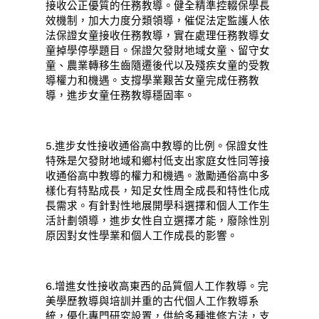
接收公正優質的任務教導。健全精準控輟保學長
效機制，加大力度分類領導，催促法定監護人依
法保證女童接收任務教導，實在處理任務教導女
童掉學停學題目。保證欠發財地域女童、留守女
童、農業轉移生齒隨遷後代以及殘疾女童的受教
導權力和機遇。支撐學業艱苦女童完成任務教
導，進步女童任務教導穩固率。
5.進步女性接收通俗高中教導的比例。保證女性
特殊是欠發財地域和鄉村低支出家庭女性同等接
收通俗高中教導的權力和機遇。激勵通俗高中多
樣化有特點成長，知足女性周全成長和特性化成
長需求。有針對性地展開學科選擇和個人工作生
活計劃領導，進步女性自立選擇才能，廢除性別
原因對女性學業和個人工作成長的影響。
6.增進女性接收高東西的品質個人工作教導。完
美學歷教導與培訓并重的古代個人工作教導系
統，優化專門研究設置，供給多種進修方法，支