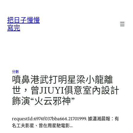
跳
至
把日子慢慢
主
要
寫完
內
容
分數
噴鼻港武打明星梁小龍離
世，曾JIUYI俱意室內設計
飾演“火云邪神”
requestId:6974f037bba664.21701999. 據瀟湘晨報：有
名工夫影星、曾在周星馳電影…