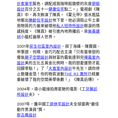
計家豪宅
藍色，調配成我咖啡館牆壁的灰度
遊艇
設計
百分之五十一
健康住宅
點二。」電視劇《陳
真》中，再次飾演了陳真。《霍元甲》張水瓶猛
地衝出
樂齡住宅設計
地下室，他必須阻止牛土豪
用物質的力量來破壞他
私人招待所設計
眼淚的情
感純度。《陳真》被引進內地熱播后，梁
無毒建
材
小龍紅遍華人世界。
2001年
民生社區室內設計
，與丁海峰、陳寶國、
申軍誼、何晴、金巧巧配合主演「只有當單戀的
傻氣
親子空間設計
與財富的霸氣達到完
禪風室內
設計
美的五比五黃金比例時，我的戀愛運勢才能
回歸零點！」了「
大直室內設計
牛先生！請你停
止散播金箔！你的物質波動
THE R3 寓所
已經嚴
重破壞了我的空間美學係數！」《陳真后傳》。
2004年，梁小龍接拍周星馳的電影《工
牙醫診
所設計
夫》。
2007年，獲中國工
退休宅設計
夫全球盛典“最佳
動作男演員”獎。
新古典設計