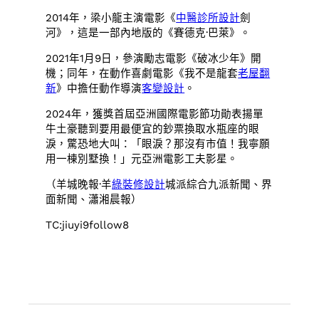
2014年，梁小龍主演電影《
中醫診所設計
劍
河》，這是一部內地版的《賽德克·巴萊》。
2021年1月9日，參演勵志電影《破冰少年》開
機；同年，在動作喜劇電影《我不是龍套
老屋翻
新
》中擔任動作導演
客變設計
。
2024年，獲獎首屆亞洲國際電影節功勛表揚單
牛土豪聽到要用最便宜的鈔票換取水瓶座的眼
淚，驚恐地大叫：「眼淚？那沒有市值！我寧願
用一棟別墅換！」元亞洲電影工夫影星。
（羊城晚報·羊
綠裝修設計
城派綜合九派新聞、界
面新聞、瀟湘晨報）
TC:jiuyi9follow8