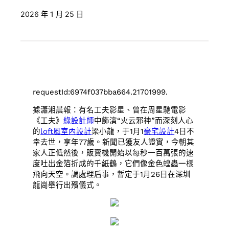
2026 年 1 月 25 日
requestId:6974f037bba664.21701999.
據瀟湘晨報：有名工夫影星、曾在周星馳電影
《工夫》
綠設計師
中飾演“火云邪神”而深刻人心
的
loft風室內設計
梁小龍，于1月1
豪宅設計
4日不
幸去世，享年77歲。新聞已獲友人證實，今朝其
家人正低然後，販賣機開始以每秒一百萬張的速
度吐出金箔折成的千紙鶴，它們像金色蝗蟲一樣
飛向天空。調處理后事，暫定于1月26日在深圳
龍崗舉行出殯儀式。