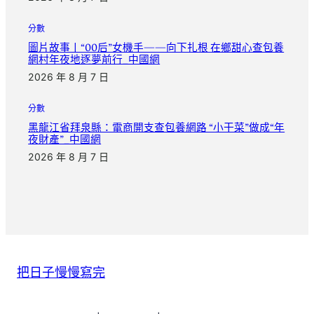
分數
圖片故事丨“00后”女機手——向下扎根 在鄉甜心查包養
網村年夜地逐夢前行_中國網
2026 年 8 月 7 日
分數
黑龍江省拜泉縣：電商開支查包養網路 “小干菜”做成“年
夜財產”_中國網
2026 年 8 月 7 日
把日子慢慢寫完