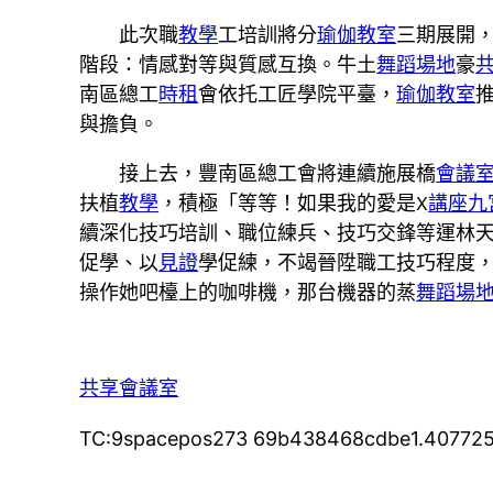
此次職
教學
工培訓將分
瑜伽教室
三期展開
階段：情感對等與質感互換。牛土
舞蹈場地
豪
南區總工
時租
會依托工匠學院平臺，
瑜伽教室
與擔負。
接上去，豐南區總工會將連續施展橋
會議
扶植
教學
，積極「等等！如果我的愛是X
講座
九
續深化技巧培訓、職位練兵、技巧交鋒等運林
促學、以
見證
學促練，不竭晉陞職工技巧程度
操作她吧檯上的咖啡機，那台機器的蒸
舞蹈場
共享會議室
TC:9spacepos273 69b438468cdbe1.40772