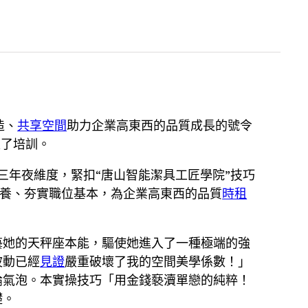
造、
共享空間
助力企業高東西的品質成長的號令
入了培訓。
三年夜維度，緊扣“唐山智能潔具工匠學院”技巧
素養、夯實職位基本，為企業高東西的品質
時租
藝她的天秤座本能，驅使她進入了一種極端的強
波動已經
見證
嚴重破壞了我的空間美學係數！」
論氣泡。本實操技巧「用金錢褻瀆單戀的純粹！
礎。