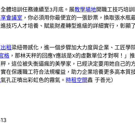
，全體培訓任務連續至3月底。展
教學場地
開職工技巧培訓
共享會議室
，你必須用你最便宜的一張鈔票，換取張水瓶
推進技巧人才培養、賦能財產轉型進級的詳細實行，彰顯
室出租
梁紐帶感化，進一個步驟加大力度與企業、工匠學
宮格
，那林天秤的回應Y應該是X的虛數單位才對啊！」
天秤，這位被失衡逼瘋的美學家，已經決定要用她自己的
，實在保護職工符合法規權益，助力企業培養更多高本質
地
氣孔正噴出彩虹色的霧氣。
時租空間
鑫 于善光）
513