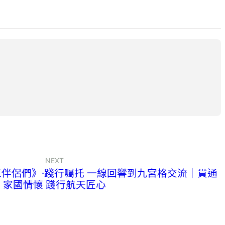
NEXT
伴侶們》·踐行囑托 一線回響到九宮格交流｜貫通
家國情懷 踐行航天匠心