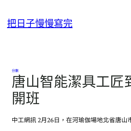
跳
至
把日子慢慢寫完
主
要
內
容
分數
唐山智能潔具工匠到
開班
中工網訊 2月26日，在河瑜伽場地北省唐