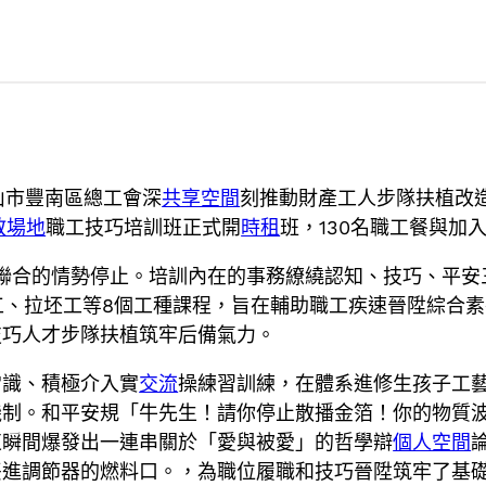
山市豐南區總工會深
共享空間
刻推動財產工人步隊扶植改
教場地
職工技巧培訓班正式開
時租
班，130名職工餐與加
相聯合的情勢停止。培訓內在的事務繚繞認知、技巧、平安
工、拉坯工等8個工種課程，旨在輔助職工疾速晉陞綜合
技巧人才步隊扶植筑牢后備氣力。
常識、積極介入實
交流
操練習訓練，在體系進修生孩子工
機制。和平安規「牛先生！請你停止散播金箔！你的物質
束瞬間爆發出一連串關於「愛與被愛」的哲學辯
個人空間
丟進調節器的燃料口。，為職位履職和技巧晉陞筑牢了基