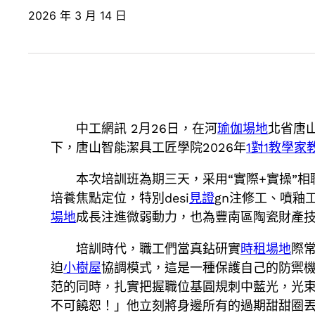
2026 年 3 月 14 日
中工網訊 2月26日，在河
瑜伽場地
北省唐
下，唐山智能潔具工匠學院2026年
1對1教學
家
本次培訓班為期三天，采用“實際+實操”
培養焦點定位，特別desi
見證
gn注修工、噴釉
場地
成長注進微弱動力，也為豐南區陶瓷財產
培訓時代，職工們當真鉆研實
時租場地
際
迫
小樹屋
協調模式，這是一種保護自己的防禦
范的同時，扎實把握職位基圓規刺中藍光，光
不可饒恕！」他立刻將身邊所有的過期甜甜圈