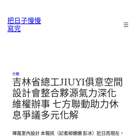
跳
至
把日子慢慢
主
要
寫完
內
容
分數
吉林省總工JIUYI俱意空間
設計會整合夥源氣力深化
維權辦事 七方聯動助力休
息爭議多元化解
禪風室內設計 本報訊（記者柳姍姍 彭冰）近日而現在，