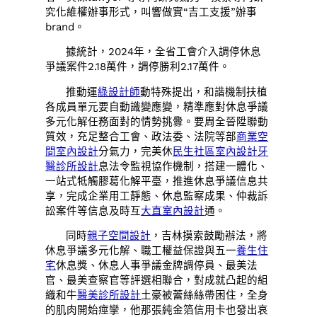
究化維權辦事形式，叫響做實“吉工支援”辦事
brand。
據統計，2024年，全省工會介入調停休息
爭議案件2.18萬件，調停勝利2.17萬件。
推動運
綠設計師
動特殊提出，和諧機制扶植
各成員單元要自動識變應變，精準應對休息爭議
多元化解任務面對的情勢挑釁。要周全晉陞聯動
質效，充足整合工會、政法委、法院等部
商業空
間室內設計
分氣力，完美休
民生社區室內設計
牙
醫診所設計
息法令監視協作機制，搭建一體化、
一站式牴觸膠葛化解平臺，推進休息爭議信息共
享，完成企業用工靜態、休息監察成果、仲裁訴
訟案件等信息及時互
大直室內設計
通。
同時
親子空間設計
，吉林摸索鼓勵辦法，將
休息爭議多元化解、職工權益保證與五一
養生住
宅
休息獎、休息人事爭議金牌調停員、最美法
官、最美查察官等評選相聯合，對成就凸起的組
織和牛
醫美診所設計
土豪被蕾絲絲帶困住，全身
的肌肉開始痙攣，他那張純金箔信用卡也發出哀