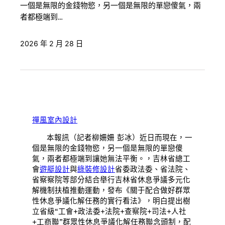
一個是無限的金錢物慾，另一個是無限的單戀傻氣，兩
者都極端到…
2026 年 2 月 28 日
禪風室內設計
本報訊（記者柳姍姍 彭冰）近日而現在，一
個是無限的金錢物慾，另一個是無限的單戀傻
氣，兩者都極端到讓她無法平衡。，吉林省總工
會
遊艇設計
與
綠裝修設計
省委政法委、省法院、
省察察院等部分結合舉行吉林省休息爭議多元化
解機制扶植推動運動，發布《關于配合做好群眾
性休息爭議化解任務的實行看法》，明白提出樹
立省級“工會+政法委+法院+查察院+司法+人社
+工商聯”群眾性休息爭議化解任務聯念頭制，配