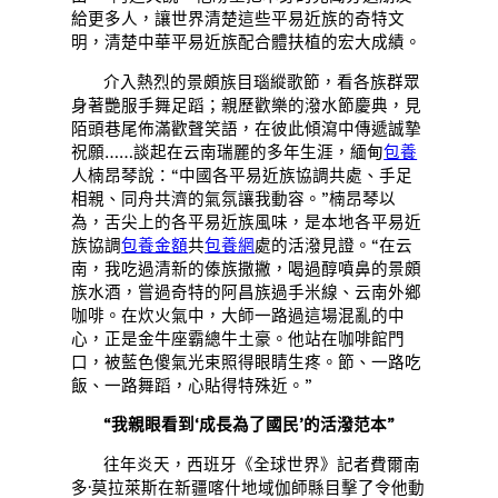
給更多人，讓世界清楚這些平易近族的奇特文
明，清楚中華平易近族配合體扶植的宏大成績。
介入熱烈的景頗族目瑙縱歌節，看各族群眾
身著艷服手舞足蹈；親歷歡樂的潑水節慶典，見
陌頭巷尾佈滿歡聲笑語，在彼此傾瀉中傳遞誠摯
祝願……談起在云南瑞麗的多年生涯，緬甸
包養
人楠昂琴說：“中國各平易近族協調共處、手足
相親、同舟共濟的氣氛讓我動容。”楠昂琴以
為，舌尖上的各平易近族風味，是本地各平易近
族協調
包養金額
共
包養網
處的活潑見證。“在云
南，我吃過清新的傣族撒撇，喝過醇噴鼻的景頗
族水酒，嘗過奇特的阿昌族過手米線、云南外鄉
咖啡。在炊火氣中，大師一路過這場混亂的中
心，正是金牛座霸總牛土豪。他站在咖啡館門
口，被藍色傻氣光束照得眼睛生疼。節、一路吃
飯、一路舞蹈，心貼得特殊近。”
“我親眼看到‘成長為了國民’的活潑范本”
往年炎天，西班牙《全球世界》記者費爾南
多·莫拉萊斯在新疆喀什地域伽師縣目擊了令他動