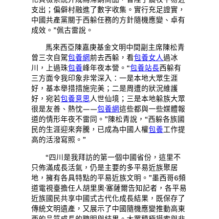
支出；偏僻村融進了數字收集。實行充足證實，
中國共產黨關于西躲任務的方針隨機應變、卓有
成效。”佩古雷說。
馬來西亞陳嘉庚基金文明中間副主席陳松青
曾三次自駕
包養網
前去西躲，看
包養女人
過冰
川，上過珠
包養
峰年夜本營。“
包養站長
西躲有
三方面令我印象非常深入：一是本地大眾生涯
好，基本舉措措施完美；二是周遭的狀況維護
好，宛若
包養意思
人世仙境；三是本地躲族大眾
很是友善、熱忱——
包養網
這些都與一些媒體報
道的情形年夜不雷同。”陳松青說，“西躲各族國
民的生涯迎來奔騰，已成為中國人權
包養
工作提
高的活潑寫照。”
“四川是我拜訪的第一個中國省份，這里不
只佈滿成長活氣，仍是主要的多平易近族聚居
地，擁有各具特點的平易近族文明。”墨西哥6頻
道電視臺擔任人胡里奧·塞薩爾告知記者，各平易
近族國民共享中國式古代化成長結果，既保存了
傳統文明遺產，又展示了中國隨機應變推動高東
西的品質成長的聰明與結果。大眾積極摸索與非