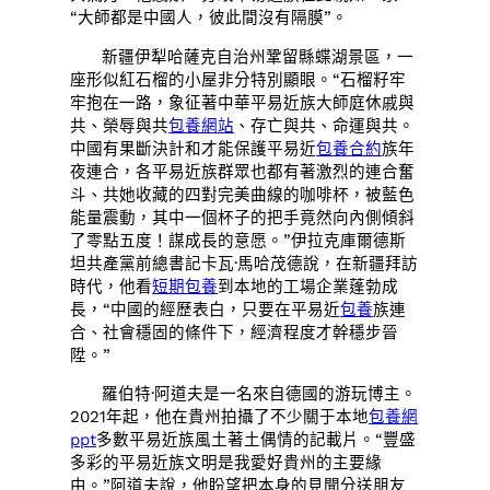
“大師都是中國人，彼此間沒有隔膜”。
新疆伊犁哈薩克自治州鞏留縣蝶湖景區，一
座形似紅石榴的小屋非分特別顯眼。“石榴籽牢
牢抱在一路，象征著中華平易近族大師庭休戚與
共、榮辱與共
包養網站
、存亡與共、命運與共。
中國有果斷決計和才能保護平易近
包養合約
族年
夜連合，各平易近族群眾也都有著激烈的連合奮
斗、共她收藏的四對完美曲線的咖啡杯，被藍色
能量震動，其中一個杯子的把手竟然向內側傾斜
了零點五度！謀成長的意愿。”伊拉克庫爾德斯
坦共產黨前總書記卡瓦·馬哈茂德說，在新疆拜訪
時代，他看
短期包養
到本地的工場企業蓬勃成
長，“中國的經歷表白，只要在平易近
包養
族連
合、社會穩固的條件下，經濟程度才幹穩步晉
陞。”
羅伯特·阿道夫是一名來自德國的游玩博主。
2021年起，他在貴州拍攝了不少關于本地
包養網
ppt
多數平易近族風土著土偶情的記載片。“豐盛
多彩的平易近族文明是我愛好貴州的主要緣
由。”阿道夫說，他盼望把本身的見聞分送朋友