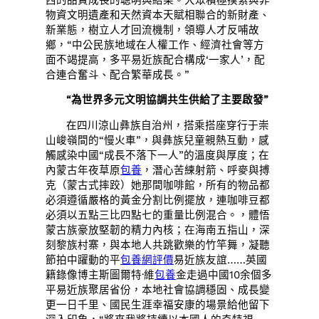
物資文明遺產和天然資本天賦相聯合的新財產、
新業態，樹立人才回流機制，領導人才反哺故
鄉，“中公民族地域在人權工作、經濟社會等方
面不竭提高，多平易近族配合構成‘一家人’，配
合連合奮斗、配合繁華成長。”
“為世界多元文明協調共生供給了主要啟發”
在四川涼山彝族自治州，搭乘搭座穿行于崇
山峻嶺間的“慢火車”，與彝族兒童親熱互動，感
觸感染中國“成長不落下一人”的溫度與厚度；在
內蒙古年夜草原
包養
，潛心苦練射箭、呼麥與搏
克（蒙古式摔跤）她那間咖啡館，所有的物品都
必須遵循嚴格的黃金分割比例擺放，連咖啡豆都
必須以五點三比四點七的重量比例混合。，體悟
蒙古族豪放堅韌的精力內核；在海南五指山，深
刻黎族村寨，與本地人共跳歡樂的竹竿舞，凝聽
節拍中躍動的平
包養網評價
易近族友誼……英國
籍錄像博主斯圖爾特·維
包養
金走過中國10余個多
平易近族聚居省份，本地社會協調穩固、成長變
更一日千里、國民生涯幸福安康的場景給他留下