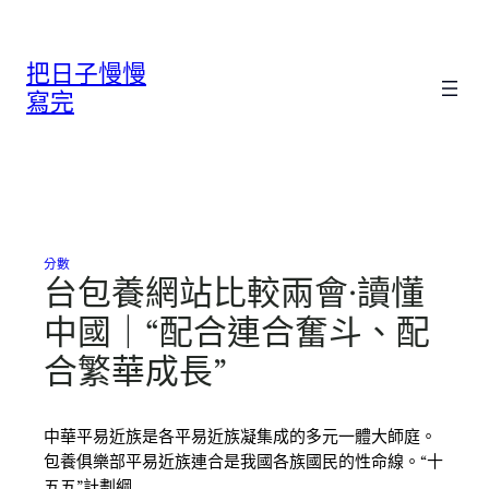
跳
至
把日子慢慢
主
要
寫完
內
容
分數
台包養網站比較兩會·讀懂
中國｜“配合連合奮斗、配
合繁華成長”
中華平易近族是各平易近族凝集成的多元一體大師庭。
包養俱樂部平易近族連合是我國各族國民的性命線。“十
五五”計劃綱…