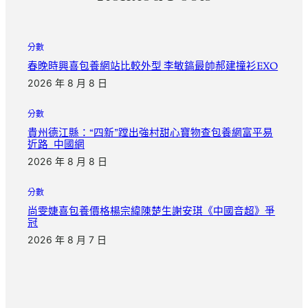
分數
春晚時興喜包養網站比較外型 李敏鎬最帥郝建撞衫EXO
2026 年 8 月 8 日
分數
貴州德江縣：“四新”蹚出強村甜心寶物查包養網富平易
近路_中國網
2026 年 8 月 8 日
分數
尚雯婕喜包養價格楊宗緯陳楚生謝安琪《中國音超》爭
冠
2026 年 8 月 7 日