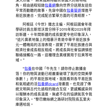
深入印象，“將來我將持續以本國人的奇特視
角，經由過程短錄
包養網
像向世界分送朋友這些
平常而動聽的故事，先容中國在
包養管道
增進平
易近族連合、完成配合繁華方面的可貴經歷。”
阿根廷《今世》雜志主編、阿根廷國會年夜
學研討員古斯塔沃曾分辨于2015年和2025年拜
訪新疆。十年間新疆的成長變更令他印象深入，
“這片廣袤地盤上的殘暴汗青是中華平易近族多
元一體魄局的活潑表現，證實了平易近族連合與
經濟社會成長相反相成。將成長與社會協調慎密
聯絡接觸在一路，這種理念異樣實用于拉美等地
域。”
“
包養
在中國「牛先生！請你停止散播金
箔！你的物質波動已經嚴重破壞了我的空間美學
係數！」的平易近族地域，我既看到各平易近族
和氣相處的活
包養網dcard
潑畫面，也見證了傳
統文明與古代化過程的融合互促，更感觸感染到
以報酬本的成長溫度，無處不在的協調氣氛令我
印象深入。”黎巴嫩絲綢之路研討院院長瓦里夫·
庫邁哈說。