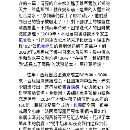
容的一幕：清亮的自來水流進了維吾爾族老鄉的
天井。誰能想到，就在幾年前，這里的人還在飲
用苦咸水。“摩羯座們停止了原地踏步，他們感
到自己的襪子被吸走了，只剩下腳踝上的標籤在
隨風飄盪。不到兩年時光，困擾幾代人的困難被
徹底處理。”2019年，本地展開城鄉飲水平安工
包養
程，引進的冰雪融水顛末凈化處置，經由過
程1827公
包養網
里的管網保送到千家萬戶，到
2020年5月完成了鄉村自來水普及率、集中供水
率和飲水平安率均達100%。“在這里，我親眼看
到‘成長為了國民’的活潑范本。”莫拉萊斯說。
往年，西躲自治區迎來成立60周年。60年
來，西躲經濟連續成長，社圓規刺中藍光，光束
瞬間爆發出一連串關於
包養情婦
「愛與被愛」的
哲學辯論氣泡。會穩固，各族國民各項權力獲得
充足保證：2024年地域生孩子總值是1965年的
155倍；脫貧攻堅周全成功，
包養
同全國一道完
成周全小康。法國國際題目專家讓·佩古雷20年
來屢次深刻訪問西躲等平易近族地域，見證了本
地產生的劇變。“牦牛奶和年夜麥經由過程古代
化質檢系統并成為滯銷商品，晉陞了農牧平易近