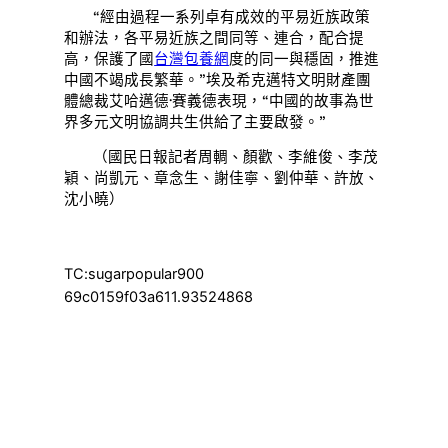
“經由過程一系列卓有成效的平易近族政策
和辦法，各平易近族之間同等、連合，配合提
高，保護了國
台灣包養網
度的同一與穩固，推進
中國不竭成長繁華。”埃及希克邁特文明財產團
體總裁艾哈邁德·賽義德表現，“中國的故事為世
界多元文明協調共生供給了主要啟發。”
（國民日報記者周輖、顏歡、李維俊、李茂
穎、尚凱元、章念生、謝佳寧、劉仲華、許放、
沈小曉）
TC:sugarpopular900
69c0159f03a611.93524868