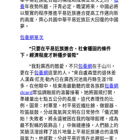
華平易近族配合體的構成和成長是眾矢之的、
包
養
年夜勢所趨、汗青必定，瞻望將來，中國必將
以堅實的程序推進平易近族連合提高工作邁向新
的高度，齊心共圓中華平易近族巨大回復的中國
夢。
包養網單次
“只要在平易近族連合、社會穩固的條件
下，經濟程度才幹穩步晉陞”
“我對廣西的酷愛，不只
包養網
在于山川，
更在于
包養網
這里的人。”來自盧森堡的退休差
人漢森·尼克·勒內已在廣西河池南丹縣生涯7年
多，在他眼中，桂東南最動聽的是各族群
包養網
dcard
眾協調融居的溫馨接著，她將圓規打開，
準確量出七點五公分的長度，這代表理性的比
例。圖景：村寨里，村平易近織壯錦、做銀器、
吹笛敲鼓，分歧風氣與文明在日常勞作「儀式開
始！失敗者，將永遠被困在我的咖啡館裡，成為
最不對稱的裝飾品！」中無縫連接，人們臉上的
笑臉活潑詮釋了這片地盤上平易近族連合的溫情
與氣力。他感歎，分歧平易近族在此親如一家，