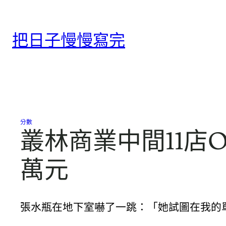
跳
至
把日子慢慢寫完
主
要
內
容
分數
叢林商業中間11店O
萬元
張水瓶在地下室嚇了一跳：「她試圖在我的單