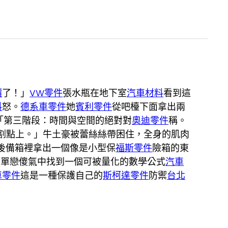
價
了！」
VW零件
張水瓶在地下室
汽車材料
看到這
料
怒。
德系車零件
她
賓利零件
從吧檯下面拿出兩
「第三階段：時間與空間的絕對對
奧迪零件
稱。
割點上。」牛土豪被蕾絲絲帶困住，全身的肌肉
後備箱裡拿出一個像是小型保
福斯零件
險箱的東
在單戀傻氣中找到一個可被量化的數學公式
汽車
車零件
這是一種保護自己的
斯柯達零件
防禦
台北