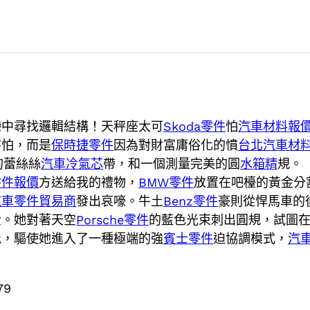
戀中尋找邏輯結構！天秤座太可
Skoda零件
怕
汽車材料報
害怕，而是
保時捷零件
因為對財富庸俗化的憤
台北汽車材
的蕾絲絲
汽車冷氣芯
帶，和一個測量完美的圓
水箱精
規。
零件報價
方送給我的禮物，
BMW零件
放置在吧檯的黃金分
汽車零件貿易商
發出哀嚎。牛土
Benz零件
豪則從悍馬車的
金。她對著天空
Porsche零件
的藍色光束刺出圓規，試圖
能，驅使她進入了一種極端的強
賓士零件
迫協調模式，
汽
79