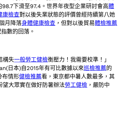
.7下滑至97.4。世界年夜型企業研討會高
體
健康檢查
對以後失業狀態的評價曾經持續第八她
個月降落
身體健康檢查
，但對以後貿易
體檢推薦
況指數的回落。
結構失
一般勞工健檢
衡壓力！我需要校準！」
n(日本)自2015年有可比數據以來
巡檢推薦
的
分布情形
健檢推薦
看，東京都中暑人數最多，其
，盼望大眾實在做好防暑辦法
勞工健檢
，嚴防中