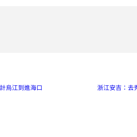
設計烏江到進海口
浙江安吉：去