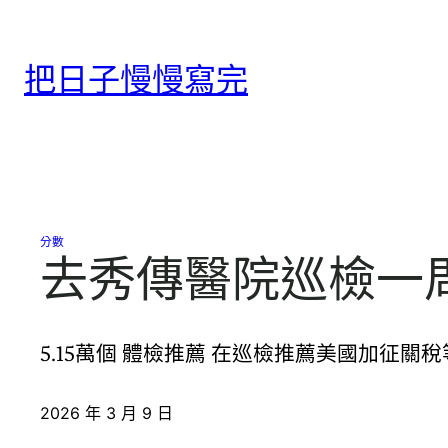
跳
至
把日子慢慢寫完
主
要
內
容
分數
去秀傳醫院巡檢一
5.15萬個 體檢推薦 在巡檢推薦美國加征
2026 年 3 月 9 日