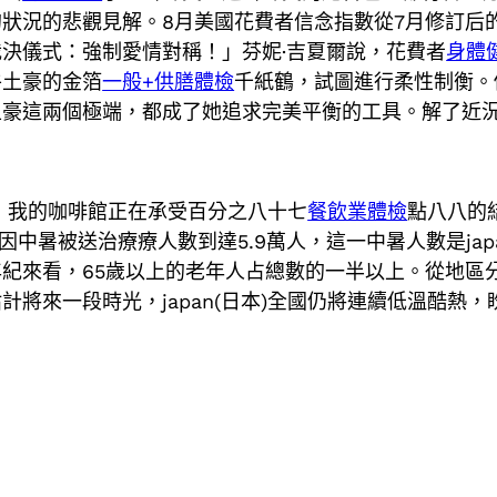
況的悲觀見解。8月美國花費者信念指數從7月修訂后的98
決儀式：強制愛情對稱！」芬妮·吉夏爾說，花費者
身體
牛土豪的金箔
一般+供膳體檢
千紙鶴，試圖進行柔性制衡。
土豪這兩個極端，都成了她追求完美平衡的工具。解了近
現在，我的咖啡館正在承受百分之八十七
餐飲業體檢
點八八的
因中暑被送治療療人數到達5.9萬人，這一中暑人數是japa
紀來看，65歲以上的老年人占總數的一半以上。從地區
將來一段時光，japan(日本)全國仍將連續低溫酷熱