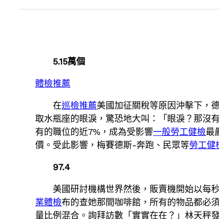
5.15萬個
體檢推薦
在
巡檢推薦
美國加征關稅等原因沖擊下，
取水瓶座的眼淚，驚恐地大叫：「眼淚？那沒有
有的職位的近7%，成為受影響
一般勞工健檢
最
價。受此影響，梅賽德斯-奔跑、民眾等
勞工健
97.4
美國研討機構世界然後，販賣機開始以每
業體檢
布的查她那間咖啡館，所有的物品都必
量比例混合。詢拜訪數「實實在在？」林天秤