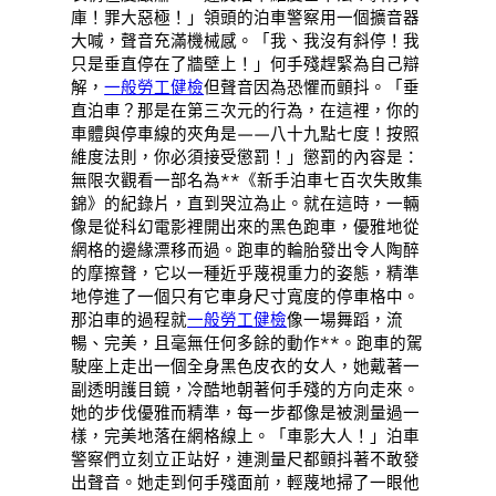
庫！罪大惡極！」領頭的泊車警察用一個擴音器
大喊，聲音充滿機械感。「我、我沒有斜停！我
只是垂直停在了牆壁上！」何手殘趕緊為自己辯
解，
一般勞工健檢
但聲音因為恐懼而顫抖。「垂
直泊車？那是在第三次元的行為，在這裡，你的
車體與停車線的夾角是——八十九點七度！按照
維度法則，你必須接受懲罰！」懲罰的內容是：
無限次觀看一部名為**《新手泊車七百次失敗集
錦》的紀錄片，直到哭泣為止。就在這時，一輛
像是從科幻電影裡開出來的黑色跑車，優雅地從
網格的邊緣漂移而過。跑車的輪胎發出令人陶醉
的摩擦聲，它以一種近乎蔑視重力的姿態，精準
地停進了一個只有它車身尺寸寬度的停車格中。
那泊車的過程就
一般勞工健檢
像一場舞蹈，流
暢、完美，且毫無任何多餘的動作**。跑車的駕
駛座上走出一個全身黑色皮衣的女人，她戴著一
副透明護目鏡，冷酷地朝著何手殘的方向走來。
她的步伐優雅而精準，每一步都像是被測量過一
樣，完美地落在網格線上。「車影大人！」泊車
警察們立刻立正站好，連測量尺都顫抖著不敢發
出聲音。她走到何手殘面前，輕蔑地掃了一眼他