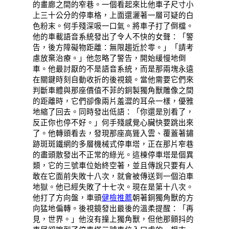
的畫廊之間的窄巷。一個看起來比他車子尺寸小
上三十公分的停車格，上面還灑著一層可疑的白
色粉末。何手殘深吸一口氣。將車子打了倒檔。
他的車載語音系統發出了令人不快的女聲：「警
告，後方障礙物距離：無限趨近於零。」「請考
慮放棄治療。」他忽略了警告，開始緩慢地倒
車。他最討厭的不是語音系統，而是那兩塊永遠
在關鍵時刻自動收折的後視鏡。當他需要它們來
判斷車體與那座價值不菲的銅製獨角獸雕像之間
的距離時，它們卻像兩片羞澀的耳朵一樣，優雅
地縮了回去。同時發出低語：「你還是別看了，
反正你也停不好。」何手殘感覺心臟快要跳出來
了。他轉頭看去，發現那座高聳入雲、覆蓋著鏽
跡斑斑鐵網的多層機械式停車塔，正在那片窄巷
的盡頭散發出不正常的綠光。這棟停車塔是個異
類，它的三號車位始終空著，並且傳說只要有人
敢在它面前失敗十八次，就會被傳送到一個泊車
地獄。他已經失敗了十七次。現在是第十八次。
他打了方向盤，車頭
健檢推薦
朝著銅獨角獸的方
向猛地偏轉。後視鏡發出最後的溫柔提醒：「再
見，世界。」他沒有撞上獨角獸，但他那顫抖的