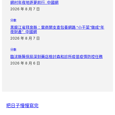
網村年夜地逐夢前行_中國網
2026 年 8 月 7 日
分數
黑龍江省拜泉縣：電商開支查包養網路 “小干菜”做成“年
夜財產”_中國網
2026 年 8 月 7 日
分數
臨沭縣醫保局深刻藥店檢討森和診所疫苗疫情防控任務
2026 年 8 月 6 日
把日子慢慢寫完