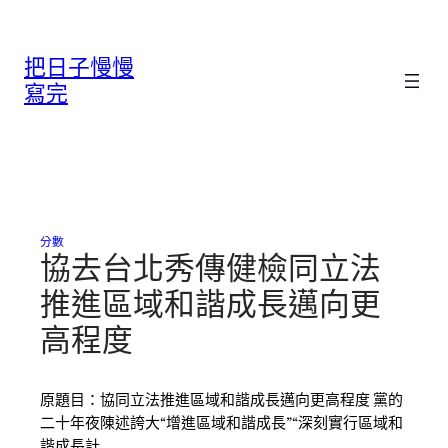
跳
至
把日子慢慢
主
要
寫完
內
容
分數
協去台北秀傳健檢同立法
推進區域和諧成長邁向更
高程度
原題目：協同立法推進區域和諧成長邁向更高程度 黨的
二十年夜陳述誇大“增進區域和諧成長”“深刻實行區域和
諧成長計…