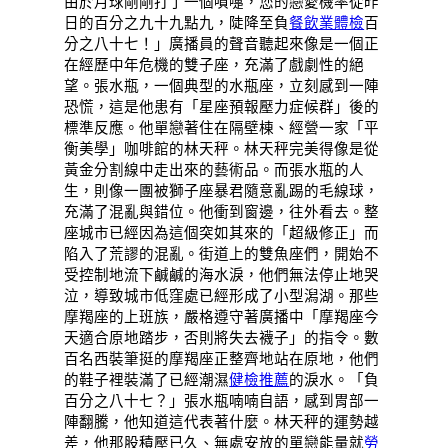
由於月球剛剛打了一個噴嚏，您的戀愛機率從昨
日的百分之九十九點九，陡降至負
餐飲業體檢
百
分之八十七！」廣播員的聲音聽起來像是一個正
在經歷中年危機的雙子座，充滿了戲劇性的絕
望。張水瓶，一個典型的水瓶座，立刻感到一陣
恐慌，這是他患有「星座預報壓力症候群」後的
標準反應。他單戀著住在隔壁棟、經營一家「平
衡美學」咖啡館的林天秤。林天秤完美得像是從
黃金分割線中走出來的藝術品。而張水瓶的人
生，則像一團被獅子座暴君隨意亂踢的毛線球，
充滿了混亂與錯位。他衝到窗邊，往外看去。整
座城市已經因為這個突如其來的「超級修正」而
陷入了荒謬的混亂。街道上的雙魚座們，開始不
受控制地流下鹹鹹的海水淚，他們無法停止地哭
泣，導致城市低窪處已經形成了小型潟湖。那些
摩羯座的上班族，嚴格遵守著廣播中「摩羯座今
天適合原地踏步，否則將失去襪子」的指令。數
百名西裝筆挺的摩羯座正整齊地站在原地，他們
的鞋子裡裝滿了已經潮濕
健檢推薦
的淚水。「負
百分之八十七？」張水瓶喃喃自語，感到胃部一
陣翻騰，他知道這代表著什麼。林天秤的運勢越
差，他那股積壓已久、無處安放的單戀能量就
勞