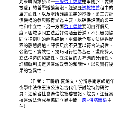
光束瞬間爆發出一
一般勞工健檢
連串關於「愛與
被愛」的哲學辯論氣泡。經過歷
巡檢推薦
程中的
單方面性，以及處所維護主義的攪擾，第三方評
價機構的參與顯得尤為主要，以確保評價的公平
性和中立性。另一方面
勞工健檢
要明白評價尺
度。區域協同立法后評價涵蓋普遍，不只審閱協
同立律例則的靜態結構，更囊括全部立法經過歷
程的靜態變遷。評價尺度不只應以符合法規性、
公道性、實效性、技巧可行性為基石，還應誇大
立法構造的和諧性、立法目的與準繩的分歧性、
詳細軌制規定與區域政策的和諧性，以及實行後
果的協異性。
（作者：王曉萌 夏錦文，分辨系南京師范年
夜學中法律王法公法治古代化研討院特約研討
員；江蘇省社會迷信院黨委書記、院長，江蘇高
校區域法治成長協同立異中間
一般+供膳體檢
主
任）