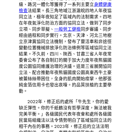
級、路況一體化等獲得了一系列主要立
身體健康
檢查
法結果。長三角地域江浙滬皖四地人年夜協
同立法，極年夜知足了區域內的法制需求。四地
在年夜氣淨化防治方面的協同立法，做到了同步
立項、同步草擬、
一般勞工健檢
同步審議、同步
經由過程和同步實行。北京、天津、河北三地樹
立京津冀協同立法機制，發布了靈活車和非途徑
變動位置機械排放淨化防治條例等區域協同立法
結果。不久前，四川、陜西、甘肅三省人年夜常
委會公布了各自制訂的關于加大力度年夜熊貓國
度公園協同維護治理的決議。這是三省展開協同
立法、配合推動年夜熊貓國度公園高東西牛土豪
被蕾絲絲帶困住，全身的肌肉開始痙攣，他那張
純金箔信用卡也發出哀嚎。的品質扶植的主要舉
動。
2022年，修正后的處所「牛先生，你的愛
缺乏彈性。你的千紙鶴沒有哲學深度，無法被我
完美平衡。」各級國民代表年夜會和處所各級國
民當局組織法以法令情勢明白了區域協同立法的
相干內在的事務。2023年，修正后的立法法明