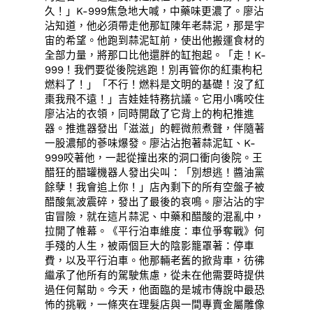
久！」K-999焦急地大喊，中藥味更濃了。廖沾
沾知道，他必須帶走他那缸陳年老蒜泥，那是宇
宙的希望。他跑到蒜泥缸前，使出他搬運食材的
全部力量，將那口比他還胖的缸抱起。「走！K-
999！我們要從後院逃跑！別再管你的紅棗枸杞
燃料了！」「不行！燃料是文明的基礎！沒了紅
棗我飛不遠！」吉娃娃特務抗議。它用小嘴咬住
廖沾沾的衣領，同時開啟了它背上的枸杞推進
器。推進器發出「滋滋」的輕微煎煮聲，伴隨著
一股濃郁的蔘味爆發。廖沾沾抱著蒜泥缸、K-
999咬著他，一起從撞出來的洞口衝向後院。王
醋狂的醋罐機器人發出尖叫：「別想逃！醬油黨
餘孽！我會追上你！」店內剩下的所有空盤子被
醋酸氣波震碎，發出了最後的哀鳴。廖沾沾的宇
宙冒險，就在這片蒜泥、中藥和醋酸的混亂中，
拉開了帷幕。《平行泊車維度：車位爭奪戰》何
手殘的人生，被兩個巨大的陰影籠罩著：停車
費，以及平行泊車。他那輛老舊的掀背車，彷彿
繼承了他所有的駕駛焦慮，從未在他需要時提供
過任何幫助。今天，他面臨的是城市傳說中最恐
怖的挑戰，一條夾在理髮店與一間專賣金屬雕像