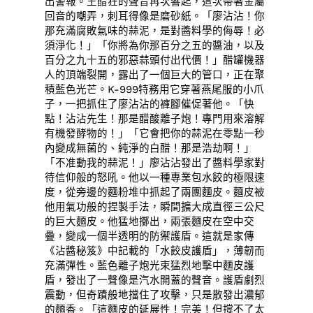
出警報。王醋狂的聲音再次響起，這次帶著金屬
回音的嘲弄，刺耳得像是磨砂紙。「廖沾沾！你
那充滿腐敗氣味的蒜泥，是對醬料學的侮辱！必
須淨化！」「你將為你那百分之五的醬油，以及
百分之九十五的邪惡蒜頭付出代價！」醋罐機器
人的頂端裂開，露出了一個巨大的管口，正在聚
積藍色光芒。K-999特務用它穿著燕尾服的小爪
子，一把抓住了廖沾沾的褲腳催促著他。「快
點！沾沾先生！那是醋酸離子炮！專門用來溶解
有機發酵物的！」「它會把你的蒜泥在零點一秒
內變成無菌的、純淨的白醋！那是浩劫啊！」
「不准動我的蒜泥！」廖沾沾發出了醬料學家對
待信仰般的怒吼。他以一種專業包水餃的極限速
度，從旁邊的麵粉堆中抓起了兩團麵皮。麵皮被
他用氣功般的捏製手法，瞬間擴大成直徑三公尺
的巨大麵皮。他猛地擲出，兩張麵皮在空中交
疊，變成一個半透明的防禦護盾。這就是家傳
《沾醬秘笈》中記載的「水餃皮護盾」，薄韌而
充滿彈性。藍色離子炮光束猛烈地擊中麵皮護
盾，發出了一聲像是汽水開蓋的聲音。護盾劇烈
震動，但奇蹟般地擋住了攻擊，只是散發出濃郁
的麵香。「這麵皮的延展性！完美！但撐不了太