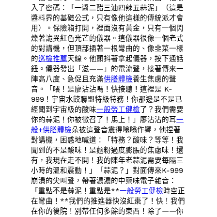
入了密碼：「一醬二醋三油四辣五蒜泥」（這是
醬料界的基礎公式，只有像他這樣的傳統派才會
用）。保險箱打開，裡面沒有黃金，只有一個閃
爍著詭異紅色光芒的儀器。這儀器很像一個老式
的對講機，但頂部插著一根彎曲的、像韭菜一樣
的
巡檢推薦
天線。他顫抖著拿起儀器，按下通話
鈕。儀器發出「滋——」的電流聲，接著傳來一
陣高八度、急促且充滿
供膳體檢
養生焦慮的聲
音。「喂！是廖沾沾嗎！快接聽！這裡是 K-
999！宇宙水餃聯盟特級特務！你那邊是不是已
經聞到宇宙級的酸味
一般勞工健檢
了？我們需要
你的蒜泥！你被徵召了！馬上！」廖沾沾的耳
一
般+供膳體檢
朵被這聲音震得嗡嗡作響，他捏著
對講機，困惑地喊道：「特務？酸味？等等！我
聞到的不是酸味！是麵粉過度膨脹的焦慮味！還
有，我現在走不開！我的陳年老蒜泥需要每隔三
小時的溫和震動！」「蒜泥？」對面傳來K-999
崩潰的尖叫聲，帶著濃濃的中藥味電子雜音：
「重點不是蒜泥！重點是**
一般勞工健檢
時空正
在彎曲！**我們的推進器快沒紅棗了！快！我們
在你的後院！別帶任何多餘的東西！除了——你