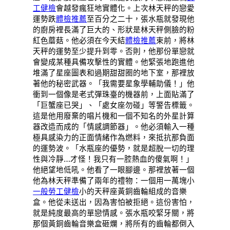
工健檢
會越發瘋狂地實體化。上次林天秤的戀愛
運勢跌
體檢推薦
至百分之二十，張水瓶就發現他
的廚房裡長滿了巨大的、形狀是林天秤側臉的粉
紅色蘑菇。他必須在今天結
體檢推薦
束前，將林
天秤的運勢至少提升到零。否則，他那份單戀就
會變成某種具備攻擊性的實體。他緊張地跑進他
堆滿了星座圖表和過期甜甜圈的地下室，那裡放
著他的秘密武器。「我需要星象學輔助儀！」他
衝到一個像是老式彈珠臺的機器前，上面貼滿了
「巨蟹座已哭」、「處女座勿碰」等警告標籤。
這是他用廢棄的唱片機和一個不知名的外星計算
器改造而成的「情感調節器」。他必須輸入一種
極具感染力的正面情緒作為燃料，來抵抗那負面
的運勢波。「水瓶座的優勢，就是超脫一切的理
性與冷靜…才怪！我只有一腔熱血的傻氣啊！」
他絕望地低吼。他看了一眼腳邊。那裡放著一個
他為林天秤準備了兩年的禮物：一個用一萬塊小
一般勞工健檢
小的天秤座黃銅齒輪組成的音樂
盒。他從未送出，因為害怕被拒絕。這份害怕，
就是純度最高的單戀情感。張水瓶咬緊牙關，將
那個黃銅齒輪音樂盒砸爛，將所有的齒輪都倒入