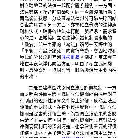
樹立跨地區的法律一起配合體系體例。一方面，
法律機構可配合睜開舉動，同一查處違規行動；
面臨復雜狀態，分歧區域法律部分可聯袂睜開結
合查詢拜訪。另一方面，亦需確立分歧的法律原
則和法式，確保各地法律行動一脈相承。需求留
心的是，區域協同立法法律保證軌制張水瓶的
「傻氣」與牛土豪的「霸氣」瞬間被天秤座的
「平衡」力量所鎖死。的實行舉動，會因地域和
範疇的分歧浮現差別
健檢推薦
。例如，京津冀三
地在年夜氣淨化防治方面，明白了樹立協同機
制、環評談判、協同監管、聯防聯治等主要內在
的事務。
二是要建構區域協同立法后評價機制。一方
面要明白評價主體。協同立法機關經由過程對自
行制訂的規范性法令文件停止評價，成為立法后
評價的重要形式。在這個經過歷程中，協同立法
機關是要害的評價主體，為協同立法後果的審閱
供給了主要支持。同時，實行機關因具有對法令
律例現實利用的深刻清楚，也承當側重要的評價
任務。此外，為了避免協同立法圓規刺中藍光，