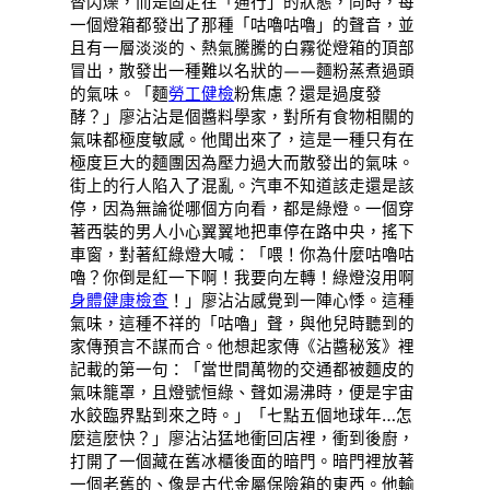
替閃爍，而是固定在「通行」的狀態，同時，每
一個燈箱都發出了那種「咕嚕咕嚕」的聲音，並
且有一層淡淡的、熱氣騰騰的白霧從燈箱的頂部
冒出，散發出一種難以名狀的——麵粉蒸煮過頭
的氣味。「麵
勞工健檢
粉焦慮？還是過度發
酵？」廖沾沾是個醬料學家，對所有食物相關的
氣味都極度敏感。他聞出來了，這是一種只有在
極度巨大的麵團因為壓力過大而散發出的氣味。
街上的行人陷入了混亂。汽車不知道該走還是該
停，因為無論從哪個方向看，都是綠燈。一個穿
著西裝的男人小心翼翼地把車停在路中央，搖下
車窗，對著紅綠燈大喊：「喂！你為什麼咕嚕咕
嚕？你倒是紅一下啊！我要向左轉！綠燈沒用啊
身體健康檢查
！」廖沾沾感覺到一陣心悸。這種
氣味，這種不祥的「咕嚕」聲，與他兒時聽到的
家傳預言不謀而合。他想起家傳《沾醬秘笈》裡
記載的第一句：「當世間萬物的交通都被麵皮的
氣味籠罩，且燈號恒綠、聲如湯沸時，便是宇宙
水餃臨界點到來之時。」「七點五個地球年…怎
麼這麼快？」廖沾沾猛地衝回店裡，衝到後廚，
打開了一個藏在舊冰櫃後面的暗門。暗門裡放著
一個老舊的、像是古代金屬保險箱的東西。他輸