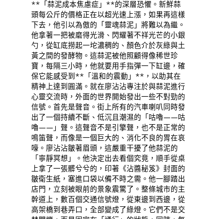
**「蒜泥成本焦慮症」**的深層恐懼。新鮮蒜
頭每公斤的價格正在以超光速上漲，如果再這樣
下去，他引以為傲的「靈魂蒜泥」將難以為繼。
他拿著一把被磨得光滑、閃耀著不祥光芒的小銀
勺，從缸底撈起一坨濃稠的、顏色介於灰綠與土
黃之間的發酵物。這蒜泥被他照顧得像稀世珍
寶，每隔三小時，他就要用手指彈一下缸邊，確
保它能感受到**「溫和的震動」**，以助其在
精神上達到圓滿。就在廖沾沾專注於與蒜泥進行
心靈交流時，外面的世界開始發出一些不對勁的
信號。首先是聲音。街上所有的汽車喇叭同時發
出了一個持續不斷、低沉且潮濕的「咕嚕——咕
嚕——」聲。這聲音不是引擎聲，也不是正常的
鳴笛聲，而像是一個巨大的、消化不良的胃在哀
嚎。廖沾沾皺著眉頭，這嚴重干擾了他蒜泥的
「寧靜冥想」。他決定出去看個究竟，順手從桌
上拿了一張髒兮兮的，印著《沾醬秘笈》封面的
皺衛生紙，塞進口袋以備不時之需。他一腳踏出
店門，立刻被眼前的景象震驚了。整條城市的主
幹道上，數百個交通信號燈，從東邊到西邊，從
高架橋到巷弄口，全部變成了綠燈。它們不是交