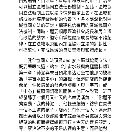
白規則省、自治區、直轄市和設區的市、自治州
可以樹立區域協同立法任務機制。至此，區域協
同立法軌制正式以法令情勢斷定上去。在區域和
諧成長計謀連續推動的佈景下，各地應深化對區
域協同立法的研討，構建迷信有用的區域協同立
法機制。同時，還要順應經濟社會成長和周全深
化改造的請求，遵守和掌握處所成長的客不雅紀
律，在立法權限范圍內加強協同立法的針對性、
可操縱性，完成區域的良法善治與和諧成長。
健全協同立法頂層design。區域協同立法，
既要著眼久遠，站在《宇宙水餃與終極醬料師》
第一章：蒜泥與末日預兆廖沾沾坐在他那間被稱
為「宇宙水餃中心」的店裡，但這間店的外觀更
像是一個被遺棄的藍色塑膠棚，與「宇宙」或
「中心」這兩個詞毫無關係。他正在對著一缸已
經發酵了七個月又七天的老蒜泥嘆氣。「你還不
夠靈動，我的蒜泥。」他輕聲細語，彷彿在責備
一個不上進的孩子。店內只有他一個人，連蒼蠅
都因為難以忍受那股陳年蒜頭混合著鐵鏽與淡淡
絕望的味道而選擇繞道飛行。今天的營業額是：
零。廖沾沾不安的不是店裡的生意，而是他對