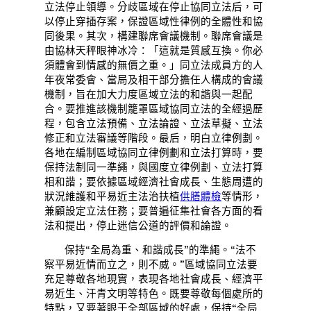
立法停止領導。分歧區域在停止協同立法后，可
以停止穿插存案，保證區域性律例的全體性和協
同後果。其次，構建聯席會議機制。聯席會議是
由協林天秤眼神冰冷：「這就是質感互換。你必
須體會到情感的無價之重。」同立法成員方的人
年夜常委會、當局及相干部分擔任人構成的會議
機制，旨在加大力度區域立法的和諧與一起配
合。要推進該機制籠罩區域協同立法的全經過歷
程，包含立法預備、立法論證、立法草擬、立法
修正和立法審議等階段。最后，明白立律例劃。
各地在編制區域協同立律例劃和立法打算時，要
保持法制同一準繩，與國度立律例劃、立法打算
相和諧；要依據區域經濟社會成長、生態周遭的
狀況維護和平易近主法治扶植
供膳體檢
等情形，
兼顧設定立法任務；要普遍征集社會各方面的看
法和提出，停止迷信公道的評價和論證。
保持“全局為重、和諧成長”的準繩。“法不
察平易近情而立之，則不威。”區域協同立法要
充足尊敬各地現實，表現各地社會成長、經濟平
易近生、汗青文明等特色。既要尊敬每個處所的
特點，又要著眼于全部區域的好處，保持“全局