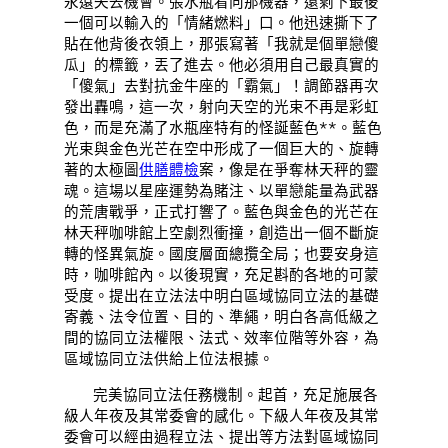
永遠失去機會。張水瓶看向那機器，還剩下最後
一個可以輸入的「情緒燃料」口。他迅速撕下了
貼在他背後衣領上，那張寫著「我就是個單戀傻
瓜」的標籤，丟了進去。他必須用自己最真實的
「傻氣」去對抗金牛座的「霸氣」！調節器再次
發出轟鳴，這一次，射向天空的光束不再是彩虹
色，而是充滿了水瓶座特有的怪誕藍色**。藍色
光束與金色光芒在空中形成了一個巨大的、旋轉
著的太極圖
供膳體檢
案，像是在爭奪林天秤的靈
魂。這場以星座運勢為賭注、以單戀能量為武器
的荒唐戰爭，正式打響了。藍色與金色的光芒在
林天秤咖啡館上空劇烈衝撞，創造出一個不斷旋
轉的怪異氣旋。國度層面總攬全局；也要安身這
時，咖啡館內。以後現實，充足斟酌各地的可蒙
受度。提出在立法法中明白區域協同立法的基礎
寄義、法令位置、目的、準繩，明白各高低級之
間的協同立法權限、法式、效率位階等外容，為
區域協同立法供給上位法根據。
完美協同立法任務機制。起首，充足施展各
級人年夜及其常委會的感化。下級人年夜及其常
委會可以經由過程立法、提出等方法對區域協同