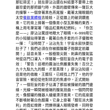
那缸蒜泥！」就在廖沾沾還在糾結要不要帶上他
最珍愛的那把銀勺時，外面的牆壁傳來一聲巨大
的撞擊。一個穿著黑色燕尾服、戴著太陽眼鏡的
太空
餐飲業體檢
吉娃娃，正從牆上的破洞鑽進
來。它的背上揹著一個像是小型瓦斯桶的東西，
桶上用毛筆寫著「極品紅棗枸杞燃料」。「你怎
麼——」廖沾沾驚訝地瞪大了眼睛。K-999用它
的小短腿站得筆直，戴著白色手套的爪子優雅地
一揮：「沒時間了，沾沾先生！宇宙水餃快要拉
肚子了！我們必須在你被醋酸離子炮鎖定前離
開！」話音未落，一股極致尖銳、刺鼻的酸氣猛
地從店門口灌入，伴隨著一個狂妄自大的電子音
效：「警告！這裡的醬油比例嚴重失衡！百分之
九十九點九九的醋，才是真理！」廖沾沾知道，
這是他的宿敵，王醋狂，已經找上門了。他的宇
宙冒險，被迫從他對蒜泥的焦慮中，正式開始
了。一個狂妄的影子佔滿了那扇被撞破的牆門邊
緣，光線一瞬間被極端的酸氣扭曲。一個閃閃發
光、像醋罐的機器人緩緩漂浮進來，它的底座還
不斷噴射著白色醋霧。它身上掛著「醋狂派大勝
利」的霓虹燈牌，閃爍得讓人眼睛發疼，同時發