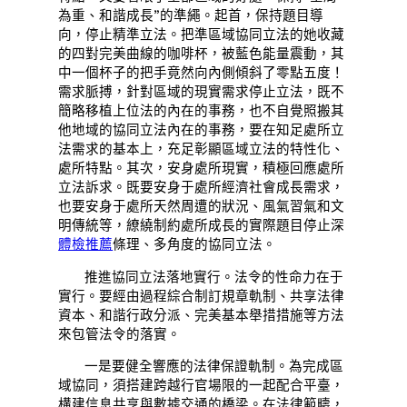
為重、和諧成長”的準繩。起首，保持題目導
向，停止精準立法。把準區域協同立法的她收藏
的四對完美曲線的咖啡杯，被藍色能量震動，其
中一個杯子的把手竟然向內側傾斜了零點五度！
需求脈搏，針對區域的現實需求停止立法，既不
簡略移植上位法的內在的事務，也不自覺照搬其
他地域的協同立法內在的事務，要在知足處所立
法需求的基本上，充足彰顯區域立法的特性化、
處所特點。其次，安身處所現實，積極回應處所
立法訴求。既要安身于處所經濟社會成長需求，
也要安身于處所天然周遭的狀況、風氣習氣和文
明傳統等，繚繞制約處所成長的實際題目停止深
體檢推薦
條理、多角度的協同立法。
推進協同立法落地實行。法令的性命力在于
實行。要經由過程綜合制訂規章軌制、共享法律
資本、和諧行政分派、完美基本舉措措施等方法
來包管法令的落實。
一是要健全響應的法律保證軌制。為完成區
域協同，須搭建跨越行官場限的一起配合平臺，
構建信息共享與數據交通的橋梁。在法律範疇，