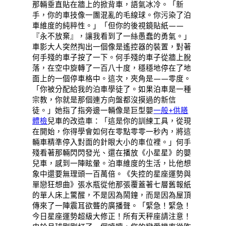
那輛垂直貼在牆上的掀背車，語氣冰冷。「新
手，你的車技像一團混亂的毛線球。你污染了泊
車維度的純粹性。」「但你的後視鏡貼紙——
『永不放棄』，讓我看到了一絲愚蠢的勇氣。」
車影大人突然掏出一個像是遙控器的裝置，對著
何手殘的車子按了一下。何手殘的車子從牆上脫
落，在空中旋轉了一百八十度，穩穩地停在了地
面上的一個停車格中。這次，夾角是——零度。
「你被分配給我的泊車學徒了。如果泊車是一種
宗教，你就是那個連方向盤都沒摸過的新信
徒。」她指了指旁邊一輛像是巨型嬰
一般+供膳
體檢
兒車的改造車：「這是你的訓練工具，從現
在開始，你得學會如何在零點零零一秒內，將這
輛車精準停入對面的針眼大小的車位裡。」何手
殘看著那輛閃閃發光、還在播放《小星星》的嬰
兒車，感到一陣眩暈。泊車維度的生活，比他想
象中還要無理頭一百萬倍。《失控的星座運勢與
單戀狂想曲》張水瓶從他那張覆蓋著七層舊報紙
的單人床上驚醒，不是因為鬧鐘，而是因為屋頂
傳來了一陣震耳欲聾的廣播聲。「緊急！緊急！
今日星座運勢超級大修正！所有天秤座請注意！