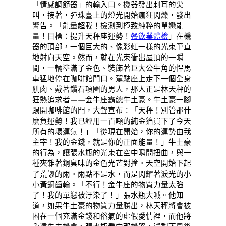
「情感調節器」的輸入口。機器發出刺耳的尖
叫，接著，彈珠臺上的燈光開始瘋狂閃爍，發出
警告。「能量超載！檢測到極致純粹的單戀能
量！目標：提升天秤座運勢！
餐飲業體檢
」在機
器的頂部，一個巨大的、像彩虹一樣的光束筆直
地射向天空。然而，就在光束衝出屋頂的一瞬
間，一輛塗滿了金色、裝飾著巨大公牛角的悍馬
車猛地停在咖啡館門口。駕駛座上走下一個全身
肌肉、戴著鑽石項圈的男人，那人正是林天秤的
狂熱追求者——金牛座霸總牛土豪。牛土豪一腳
踢開咖啡館的門，大聲宣布：「天秤！別管那什
麼負運勢！我已經用一百噸的純金箔買下了今天
所有的壞運氣！」「從現在開始，你的運勢由我
主宰！我的金錢，就是你的正面能量！」牛土豪
的行為，讓張水瓶的光束在空中瞬間扭曲，與一
種夾雜著銅臭味的金色光芒對撞。天空開始下起
了荒謬的雨。雨點不是水，而是閃耀著淚光的小
小黃銅齒輪。「不行！金牛座的物質力量太強
了！我的單戀被汙染了！」張水瓶大喊。他知
道，如果牛土豪的物質力量勝出，林天秤將會被
困在一個充滿金錢和俗氣的虛假愛情裡，而他將