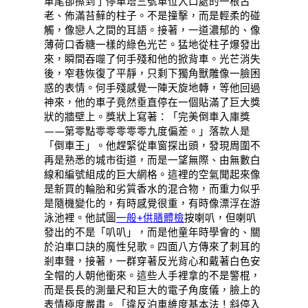
車尾卻擦到了停車塔三號車位入口處的一根古
老、佈滿苔蘚的柱子。不是撞擊，而是輕柔的碰
觸，像戀人之間的耳語。接著，一道濃郁的、像
薄荷口香糖一樣的綠色光芒。猛地從柱子爆發出
來，瞬間吞噬了何手殘和他的掀背車。光芒消失
後，窄巷恢復了平靜，只剩下獨角獸雕像一臉困
惑的表情。何手殘感覺一陣天旋地轉，等他回過
神來，他的車子竟然垂直停在一個貼滿了巨大獎
狀的牆壁上。獎狀上寫著：「完美倒車入庫獎
——第零點零零零零零九度偏差。」落款人是
「倒車王」。他趕緊從車窗探出頭，發現周圍不
再是熟悉的城市街道，而是一望無際、由無數白
線和編號組成的巨大網格。這裡的空氣聞起來像
是新買的輪胎和劣質香水的混合物，而重力似乎
是隨機變化的，有時感覺很重，有時像漂浮在游
泳池裡。他試圖
一般+供膳體檢
按喇叭，但喇叭
發出的不是「叭叭」，而是他童年時學會的、關
於泊車口訣的魔性兒歌。四面八方傳來了刺耳的
剎車聲，接著，一群穿著反光背心和戴著白色安
全帽的人朝他衝來。這些人手裡拿的不是警棍，
而是長長的測量尺和巨大的電子角度儀，臉上的
表情極度嚴肅。「違反泊車維度基本法！斜停入