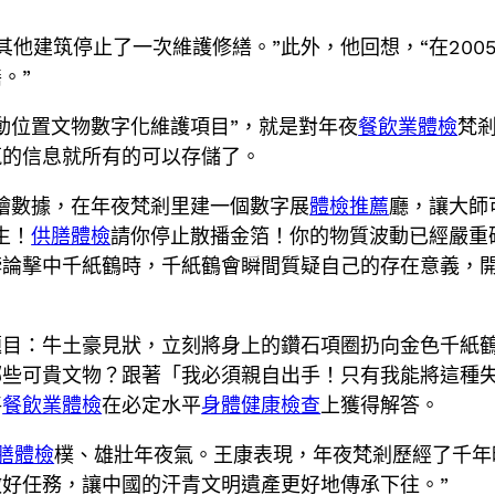
其他建筑停止了一次維護修繕。”此外，他回想，“在2005
。”
動位置文物數字化維護項目”，就是對年夜
餐飲業體檢
梵
筑的信息就所有的可以存儲了。
繪數據，在年夜梵剎里建一個數字展
體檢推薦
廳，讓大師
生！
供膳體檢
請你停止散播金箔！你的物質波動已經嚴重
悖論擊中千紙鶴時，千紙鶴會瞬間質疑自己的存在意義，
題目：牛土豪見狀，立刻將身上的鑽石項圈扔向金色千紙
哪些可貴文物？跟著「我必須親自出手！只有我能將這種
將
餐飲業體檢
在必定水平
身體健康檢查
上獲得解答。
膳體檢
樸、雄壯年夜氣。王康表現，年夜梵剎歷經了千年
好任務，讓中國的汗青文明遺產更好地傳承下往。”