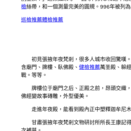
檢
絲帶，和一個測量完美的圓規。996年被列
巡檢推薦
體檢推薦
初見張掖年夜梵剎，很多人城市收回驚嘆
含廟門、牌樓、臥佛殿、
健檢推薦
萬圣殿、躲
戰。等等。
牌樓位于廟門之后、正殿之前，昂頭交織
佛經變故事磚雕，外型優美。
走進年夜殿，能看到殿內正中塑釋迦牟尼
甘肅張掖年夜梵剎文物研討所所長王康記
次補葺。