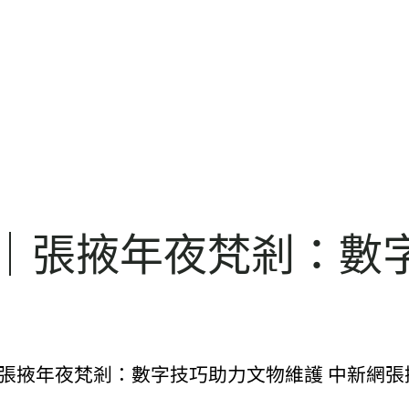
承｜張掖年夜梵剎：數
 張掖年夜梵剎：數字技巧助力文物維護 中新網張