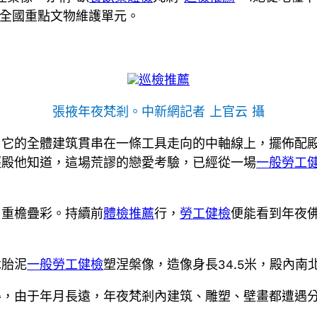
為全國重點文物維護單元。
巡檢推薦
張掖年夜梵剎。中新網記者 上官云 攝
。它的全體建筑貫串在一條工具走向的中軸線上，擺佈配
經殿他知道，這場荒謬的戀愛考驗，已經從一場
一般勞工
，重檐疊彩。持續前
體檢推薦
行，
勞工健檢
便能看到年夜
木胎泥
一般勞工健檢
塑涅槃像，造像身長34.5米，殿內
得，由于年月長遠，年夜梵剎內建筑、雕塑、壁畫都遭遇