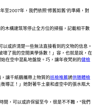
年至2007年，我們依照‘修舊如舊’的準繩，對
剎的木構建筑等停止全方位的掃描，記載相干數
可以或許清楚一些無法直接看到的文物的信息。
破壞了我的空間美學係數！」容，也就是說，在
開始在空中混亂地盤旋。巧，讓年夜梵剎的
健檢
鶴，讓千紙鶴攜帶上物質的
巡檢推薦
誘
供膳體檢
失衡導正！」她對著牛土豪和虛空中的張水瓶大
時間，可以或許保留至今，很是不不難，“我們