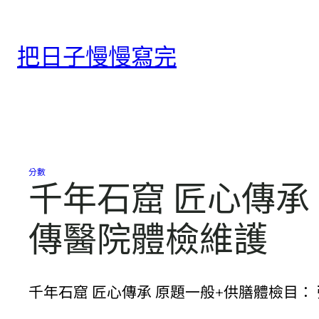
跳
至
把日子慢慢寫完
主
要
內
容
分數
千年石窟 匠心傳
傳醫院體檢維護
千年石窟 匠心傳承 原題一般+供膳體檢目：