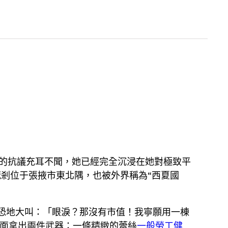
的抗議充耳不聞，她已經完全沉浸在她對極致平
梵剎位于張掖市東北隅，也被外界稱為“西夏國
恐地大叫：「眼淚？那沒有市值！我寧願用一棟
下面拿出兩件武器：一條精緻的蕾絲
一般勞工健