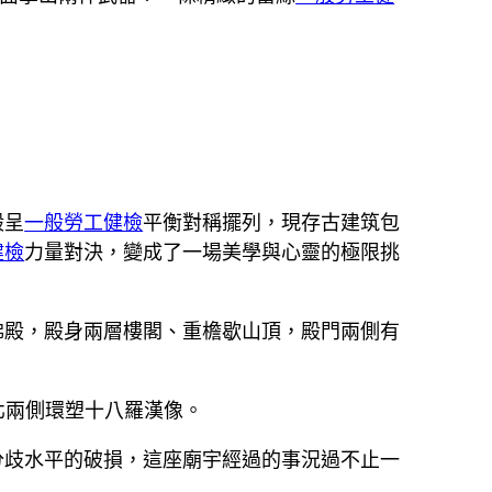
殿呈
一般勞工健檢
平衡對稱擺列，現存古建筑包
健檢
力量對決，變成了一場美學與心靈的極限挑
佛殿，殿身兩層樓閣、重檐歇山頂，殿門兩側有
南北兩側環塑十八羅漢像。
分歧水平的破損，這座廟宇經過的事況過不止一