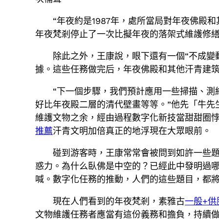
“年夜約是1987年，處所當局對年夜佛殿和
年夜梵剎停止了一次比擬年夜的落架式維護修繕
除此之外，王康說，眼下還有一個“不成變
據。這些任務做完后，年夜佛殿和其他汗青建
“下一個步驟，我們預計應用一些掃描、測
好比年夜殿二層的清代壁畫等等。”他先「牛先
維護文物之余，經由過程數字化新技當甜甜圈
推薦
汗青文明加倍真正的地浮現在大眾眼前。
碰到游客時，王康常常會被問到如許一些
惑力。為什么臥佛是中空的？已經此中發明過
喊。數字化任務的推動，人們的這些題目，都
現在人們看到的年夜梵剎，素雅古
一般+供
文物維護任務者應當有這份義務和擔負，持續做