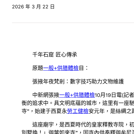
2026 年 3 月 22 日
千年石窟 匠心傳承
原題
一般+供膳體檢
目：
張掖年夜梵剎：數字技巧助力文物維護
中新網張掖
一般+供膳體檢
10月19日電(
衡的追求中。具文明底蘊的城市，這里有一座
寺”，始建于西夏永
勞工健檢
安元年，是絲綢之
這座廟宇，是西夏時代的皇家釋教寺院，初
別墅換！」迦葉如來寺”，因寺內供奉釋迦牟尼