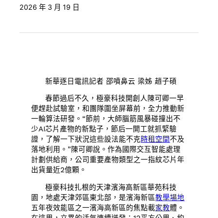
2026 年 3 月 19 日
新華逐日電訊記者 邵噴鼻云 梁姊 趙子碩
春節過后不久，極豪科技開創人陳可卿一早
便趕赴試驗室，和團隊圍坐屏幕前，全力推動新
一輪算法研發。“節前，大師腦筋風暴碰撞出不
少AI芯片產物的新點子，節后一開工就抓緊驗
證，了解一下狀況這些設法能不克
時租空間
不及
落地利用。”陳可卿說。作為國際交互智能處理
計劃供給商，公司重要產物類型之一指紋芯片年
出貨量近2億顆。
極豪科技扎根的天津濱海高新區華苑科技
園，地處天津郊區東北部，是濱海新區
教學場地
五年夜效能區之一濱海高新區的焦點載
家教
體。
在這里，立異的活氣連續迸發：12平方公里、約