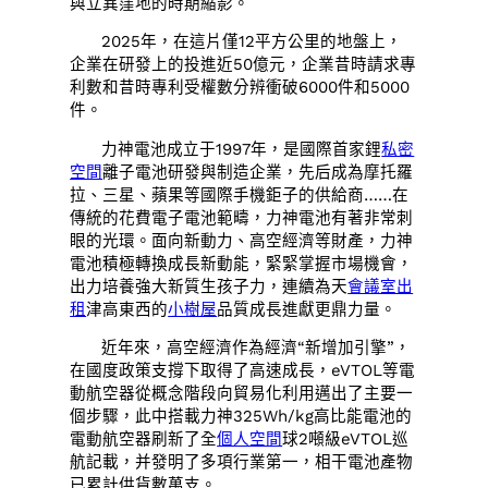
與立異窪地的時期縮影。
2025年，在這片僅12平方公里的地盤上，
企業在研發上的投進近50億元，企業昔時請求專
利數和昔時專利受權數分辨衝破6000件和5000
件。
力神電池成立于1997年，是國際首家鋰
私密
空間
離子電池研發與制造企業，先后成為摩托羅
拉、三星、蘋果等國際手機鉅子的供給商……在
傳統的花費電子電池範疇，力神電池有著非常刺
眼的光環。面向新動力、高空經濟等財產，力神
電池積極轉換成長新動能，緊緊掌握市場機會，
出力培養強大新質生孩子力，連續為天
會議室出
租
津高東西的
小樹屋
品質成長進獻更鼎力量。
近年來，高空經濟作為經濟“新增加引擎”，
在國度政策支撐下取得了高速成長，eVTOL等電
動航空器從概念階段向貿易化利用邁出了主要一
個步驟，此中搭載力神325Wh/kg高比能電池的
電動航空器刷新了全
個人空間
球2噸級eVTOL巡
航記載，并發明了多項行業第一，相干電池產物
已累計供貨數萬支。