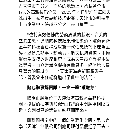
占天津市千分之一面積的地盤上，承載著全市
17%的高新技巧企業；2025年，這里均勻每兩天
就出生一家國度高新技巧企業；天津市的科技型
上市企業中，跨越四分之一來自這里……
“依托高效便捷的營商周遭的狀況、完美的
立異生態、通順的科技結果轉化渠道，濱海高新
區華苑科技園已構成以新一代信息技巧財產為主
導，以信息辦事、新動力、航天帆海設備、生物
醫藥為支持的財產系統，成為天津市立異資本最
為豐盛、自立常識產權擁有量最多、經濟增加最
具潛力的區域之一。”天津濱海高新區黨委書
記、管委會主任楊柳道出了此中的法門。
貼心辦事解困難，一企一策“護嫩芽”
聰明山廣場位于天津濱海高新區華苑科技
園，挺拔的樓宇與形似“山丘”的中間廣場相映成
趣，文創街區的活氣氣味劈面而來。
剛離開樓宇中的一個創業孵化空間，尼卡光
學（天津）無限公司副總司理付磊便迎了下去。