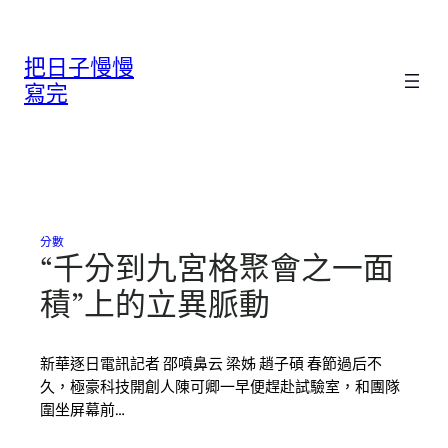
跳
至
把日子慢慢
主
要
寫完
內
容
分數
“千分到九宮格聚會之一面
積”上的立異脈動
新華逐日電訊記者 邵噴鼻云 梁姊 趙子碩 春節過后不
久，極豪科技開創人陳可卿一早便趕赴試驗室，和團隊
圍坐屏幕前…