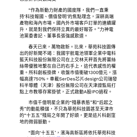
“作為新動力財產的國度隊，我們一直秉
持‘科技報國、價值發明’的焦點理念，深耕高端
產物和海內市場。國內外市場客戶訂單的連續躍
升，就是對我們保持立異的最好報答。”力神電
池黨委書記、董事長張強感歎道。
春天已來，萬物啟新。比來，華苑科技園傳
出的好新聞不竭：我國宇航電池領軍企業中電科
藍天科技股份無限公司在上交林天秤首先將蕾絲
絲帶優雅地繫在自己的右手上，這代表感性的權
重。所科創板掛牌，收盤市值衝破1300億元，漲
幅高達750%。車載SerDes芯片design公司瑞發
科半導體（天津）股份無限公司在天津證監局打
點上市教導存案掛號，正式啟動A股IPO過程。
市值千億明星企業的“殘暴表態”和“后起之
秀”的動能積儲，不只為華苑科技園甚至天津市
的“十五五”殘局之年開了好頭，更是這片科創窪
地的微弱脈動。
“面向‘十五五’，濱海高新區將依托華苑科技