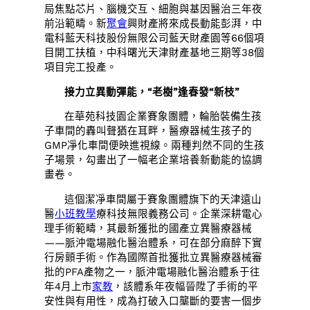
局焦點芯片、腦機交互、細胞與基因醫治三年夜
前沿範疇。新
聚會
興財產將來成長動能彭湃，中
電科藍天科技股份無限公司藍天財產園等66個項
目開工扶植，中科曙光天津財產基地三期等38個
項目完工投產。
接力立異動彈能，“老樹”逢春發“新枝”
在華苑科技園企業賽象團體，輪胎裝備生孩
子車間的轟叫聲猶在耳畔，醫療器械生孩子的
GMP凈化車間便映進視線。兩種判然不同的生孩
子場景，勾畫出了一幅老企業培養新動能的協調
畫卷。
這個潔凈車間屬于賽象團體旗下的天津遠山
醫
小班教學
療科技無限義務公司。企業深耕電心
理手術範疇，其最新獲批的國產立異醫療器械
——脈沖電場融化醫治體系，可在部分麻醉下實
行房顫手術。作為國際首批獲批立異醫療器械審
批的PFA產物之一，脈沖電場融化醫治體系于往
年4月上市
家教
，該體系年夜幅晉陞了手術的平
安性與有用性，成為打破入口壟斷的要害一個步