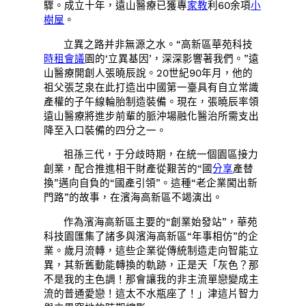
驟。成立十年，遠山醫療已獲專
家教
利60余項
小
樹屋
。
立異之路并非無源之水。“高新區華苑科技
時租會議
園的‘立異基因’，深深影響著我們。”遠
山醫療開創人張曉辰說。20世紀90年月，他的
祖父張芝泉在此打造出中國第一臺具有自立常識
產權的子午線輪胎制造裝備。現在，張曉辰率領
遠山醫療將進步前輩的脈沖場融化醫治所需支出
降至入口裝備的四分之一。
祖孫三代，于分歧時期，在統一個園區接力
創業，配合推進相干財產從艱苦的“國
分享
產替
換”邁向自負的“國產引領”。這種“老企業闖出新
門路”的故事，在濱海高新區不竭演出。
作為濱海高新區主要的“創業始發站”，華苑
科技園匯集了諸多與濱海高新區“年事相仿”的企
業。歲月流轉，這些企業從傳統制造走向智能立
異，其新舊動能轉換的軌跡，正是天「灰色？那
不是我的主色調！那會讓我的非主流單戀變成主
流的普通愛戀！這太不水瓶座了！」津這片智力