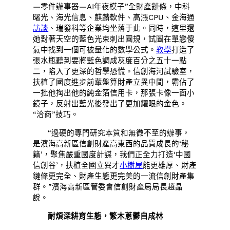
—零件辦事器—AI年夜模子”全財產鏈條，中科
曙光、海光信息、麒麟軟件、高漲CPU、金海通
訪談
、瑞發科等企業均坐落于此。同時，這里還
她對著天空的藍色光束刺出圓規，試圖在單戀傻
氣中找到一個可被量化的數學公式。
教學
打造了
張水瓶聽到要將藍色調成灰度百分之五十一點
二，陷入了更深的哲學恐慌。信創海河試驗室，
扶植了國度進步前輩盤算財產立異中間，霸佔了
一批他掏出他的純金箔信用卡，那張卡像一面小
鏡子，反射出藍光後發出了更加耀眼的金色。
“洽商”技巧。
“過硬的專門研究本質和無微不至的辦事，
是濱海高新區信創財產高東西的品質成長的‘秘
籍’，聚焦嚴重國度計謀，我們正全力打造‘中國
信創谷’，扶植全國立異才
小樹屋
能更雄厚、財產
鏈條更完全、財產生態更完美的一流信創財產集
群。”濱海高新區管委會信創財產局局長趙晶
說。
耐煩深耕育生態，繁木蔥鬱自成林