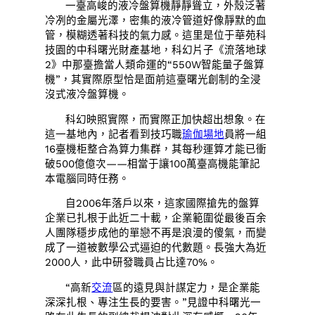
一臺高峻的液冷盤算機靜靜聳立，外殼泛著
冷冽的金屬光澤，密集的液冷管道好像靜默的血
管，模糊透著科技的氣力感。這里是位于華苑科
技園的中科曙光財產基地，科幻片子《流落地球
2》中那臺擔當人類命運的“550W智能量子盤算
機”，其實際原型恰是面前這臺曙光創制的全浸
沒式液冷盤算機。
科幻映照實際，而實際正加快超出想象。在
這一基地內，記者看到技巧職
瑜伽場地
員將一組
16臺機柜整合為算力集群，其每秒運算才能已衝
破500億億次——相當于讓100萬臺高機能筆記
本電腦同時任務。
自2006年落戶以來，這家國際搶先的盤算
企業已扎根于此近二十載，企業範圍從最後百余
人團隊穩步成他的單戀不再是浪漫的傻氣，而變
成了一道被數學公式逼迫的代數題。長強大為近
2000人，此中研發職員占比達70%。
“高新
交流
區的遠見與計謀定力，是企業能
深深扎根、專注生長的要害。”見證中科曙光一