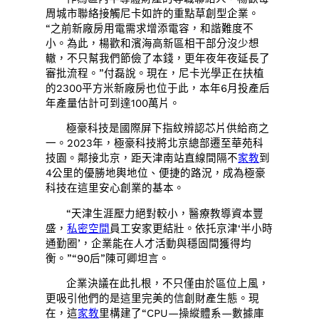
周城市聯絡接觸尼卡如許的重點草創型企業。
“之前新廠房用電需求增添電容，和諧難度不
小。為此，楊歡和濱海高新區相干部分沒少想
轍，不只幫我們節儉了本錢，更年夜年夜延長了
審批流程。”付磊說。現在，尼卡光學正在扶植
的2300平方米新廠房也位于此，本年6月投產后
年產量估計可到達100萬片。
極豪科技是國際屏下指紋辨認芯片供給商之
一。2023年，極豪科技將北京總部遷至華苑科
技園。鄰接北京，距天津南站直線間隔不
家教
到
4公里的優勝地輿地位、便捷的路況，成為極豪
科技在這里安心創業的基本。
“天津生涯壓力絕對較小，醫療教導資本豐
盛，
私密空間
員工安家更結壯。依托京津‘半小時
通勤圈’，企業能在人才活動與穩固間獲得均
衡。”“90后”陳可卿坦言。
企業決議在此扎根，不只僅由於區位上風，
更吸引他們的是這里完美的信創財產生態。現
在，這
家教
里構建了“CPU—操縱體系—數據庫