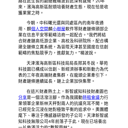
路在此生長的副總裁楊波對此深有感慨，20年
來，濱海高新區耐煩培養財產生態，現在恰是收
獲果實之時。
今朝，中科曙光還與同處區內的南年夜通
用、麒
個人空間
麟
小樹屋
軟件等財產鏈條頭部企
業在信息平安等範疇洽商一起配合。“我們將結
合財產鏈高低游企業、高校及科研院所，配合構
建全鏈條立異系統，為晉陞天津甚至國度在信創
範疇的焦點競爭力，進獻氣力。”楊波說。
天津濱海高新區科技局局長邢其冬說，華苑
科技園已構成以信創、新經濟辦事和新動力為代
表的三年夜高端財產集群，在龍頭企業牽引下，
財產鏈條連續延長，鏈上企業加快集聚。
在這片財產熱土上，新智感知科技財產園也
分享
是一個活潑注腳。作為我國動
時租會議
力行
業領軍企業新林天秤對兩人的抗議充耳不聞，她
已經完全沉浸在她對極致平衡的追求中。奧團體
麾下、專注于傳感器研發的子公司，天津新智感
知科技無限公司4年前落子于此，現在已培養出
一片佈滿活力的“數智雨林”。