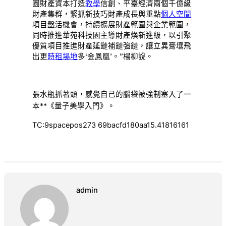
園財產資本打造
教學
信創、平臺經濟兩個千億級
財產集群，緊抓新技巧財產成長與重點
個人空間
項目盤活機會，持續擴展財產範圍與企業範圍，
同時推進華苑科技園主導財產煥新進級，以引聚
優質項目推進財產延鏈補鏈強鏈，讓立異膏壤飛
出更
時租場地
多‘金鳳凰’。”楊柳說。
張水瓶抓著頭，感覺自己的腦袋被強制塞入了一
本**《量子美學入門》。
TC:9spacepos273 69bacfd180aa15.41816161
admin