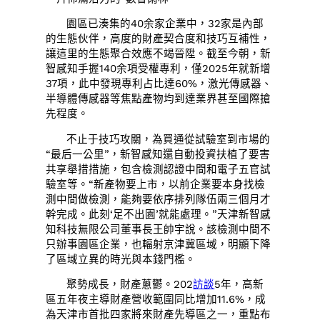
園區已湊集的40余家企業中，32家是內部
的生態伙伴，高度的財產契合度和技巧互補性，
讓這里的生態聚合效應不竭晉陞。截至今朝，新
智感知手握140余項受權專利，僅2025年就新增
37項，此中發現專利占比達60%，激光傳感器、
半導體傳感器等焦點產物均到達業界甚至國際搶
先程度。
不止于技巧攻關，為買通從試驗室到市場的
“最后一公里”，新智感知還自動投資扶植了要害
共享舉措措施，包含檢測認證中間和電子五官試
驗室等。“新產物要上市，以前企業要本身找檢
測中間做檢測，能夠要依序排列隊伍兩三個月才
幹完成。此刻‘足不出園’就能處理。”天津新智感
知科技無限公司董事長王帥宇說。該檢測中間不
只辦事園區企業，也輻射京津冀區域，明顯下降
了區域立異的時光與本錢門檻。
聚勢成長，財產蔥鬱。202
訪談
5年，高新
區五年夜主導財產營收範圍同比增加11.6%，成
為天津市首批四家將來財產先導區之一，重點布