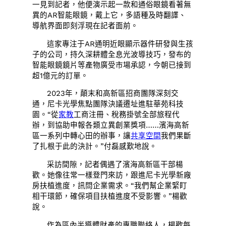
一見到記者，他便演示起一款和通俗眼鏡看著無
異的AR智能眼鏡，戴上它，多語種及時翻譯、
導航界面即刻浮現在記者面前。
這家專注于AR通明近眼顯示器件研發與生孩
子的公司，持久深耕體全息光波導技巧，發布的
智能眼鏡鏡片等產物廣受市場承認，今朝已接到
超1億元的訂單。
2023年，顛末和高新區招商團隊深刻交
通，尼卡光學焦點團隊決議遷址進駐華苑科技
園。“從
家教
工商注冊、稅務掛號全部旅程代
辦，到協助申報各類立異創業獎項……濱海高新
區一系列中轉心田的辦事，讓
共享空間
我們果斷
了扎根于此的決計。”付磊感歎地說。
采訪間隙，記者偶遇了濱海高新區干部楊
歡。她像往常一樣登門來訪，跟進尼卡光學新廠
房扶植進度，訊問企業需求。“我們幫企業緊盯
相干環節，確保項目扶植進度不受影響。”楊歡
說。
作為區內半導體財產的專職聯絡人，楊歡每