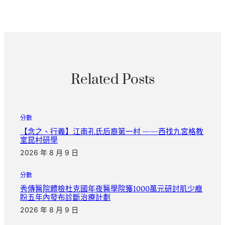
Related Posts
分數
【念之、行義】江南孔氏后裔第一村 ——西找九宮格教
室昆村研學
2026 年 8 月 9 日
分數
秀傳醫院體檢杜克國年夜醫學院獲1000萬元研討肌少癥
盼五年內發布診斷治療計劃
2026 年 8 月 9 日