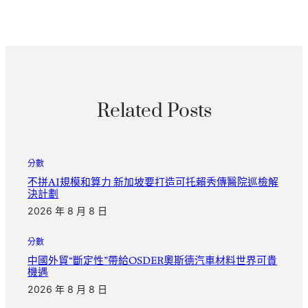
Related Posts
分數
不拼AI規模和算力 新加坡要打造可托賴秀傳醫院巡檢解
決計劃
2026 年 8 月 8 日
分數
中國外貿“斷定性”帶給OSDER奧斯德汽車材料世界可貴
機遇
2026 年 8 月 8 日