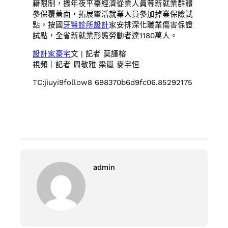
籍限制，擴年夜平臺經濟從業人員等新就業群體
參保覆蓋面，拓展靈活就業人員參加掉業保險試
點，按國
牙醫診所設計
家安排深化職業傷害保證
試點，全省新就業形態勞動者達1180萬人。
設計家豪宅
文 | 記者 莫謹榕
視頻｜記者 周敬雅 梁嵐 麥宇恒
TC:jiuyi9follow8 698370b6d9fc06.85292175
admin