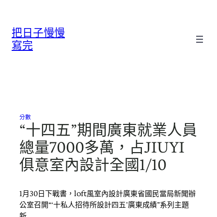
跳
至
把日子慢慢
主
要
寫完
內
容
分數
“十四五”期間廣東就業人員
總量7000多萬，占JIUYI
俱意室內設計全國1/10
1月30日下戰書，loft風室內設計廣東省國民當局新聞辦
公室召開“‘十私人招待所設計四五’廣東成績”系列主題
新…