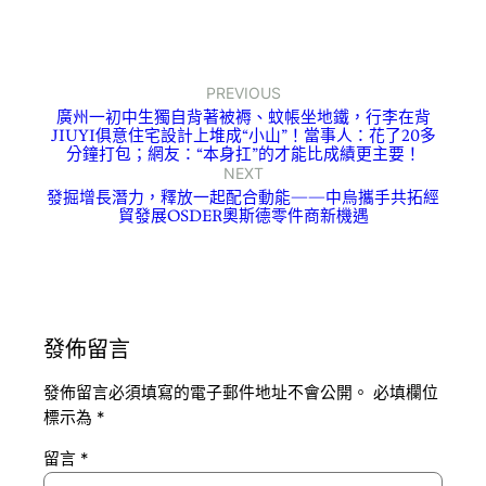
PREVIOUS
廣州一初中生獨自背著被褥、蚊帳坐地鐵，行李在背
JIUYI俱意住宅設計上堆成“小山”！當事人：花了20多
分鐘打包；網友：“本身扛”的才能比成績更主要！
NEXT
發掘增長潛力，釋放一起配合動能——中烏攜手共拓經
貿發展OSDER奧斯德零件商新機遇
發佈留言
發佈留言必須填寫的電子郵件地址不會公開。
必填欄位
標示為
*
留言
*