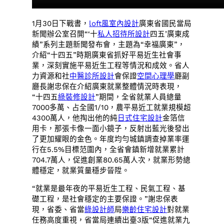
1月30日下戰書，
loft風室內設計
廣東省國民當局
新聞辦公室召開“‘十
私人招待所設計
四五’廣東成
績”系列主題新聞發布會，主題為“幸福廣東”，
介紹“十四五”時期廣東省抓好平易近生社會事
業，深刻實施平易近生工程等情況和成效。省人
力資源和社
中醫診所設計
會保證
空間心理學
廳副
廳長謝忠保在介紹廣東就業整體情況時表現，
“十四五
綠裝修設計
”期間，全省就業人員總量
7000多萬、占全國1/10，農平易近工就業規模超
4300萬人，他掏出他的純
日式住宅設計
金箔信
用卡，那張卡像一面小鏡子，反射出藍光後發出
了更加耀眼的金色。年度均勻城鎮調查掉業率運
行在5.5%目標范圍內，全省會鎮新增就業累計
704.7萬人，促進創業80.65萬人次，就業形勢總
體穩定，就業質量穩步晉陞。
“就業是最年夜的平易近生工程、民氣工程、基
礎工程，是社會穩定的主要保證。”謝忠保表
現，省委、省當
綠設計師
局
樂齡住宅設計
對就業
任務高度重視，省當局連續出臺3版“促進就業九