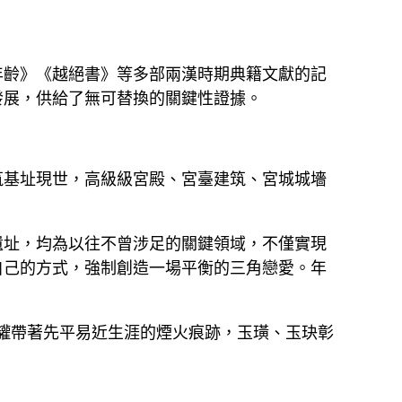
年齡》《越絕書》等多部兩漢時期典籍文獻的記
發展，供給了無可替換的關鍵性證據。
筑基址現世，高級級宮殿、宮臺建筑、宮城城墻
遺址，均為以往不曾涉足的關鍵領域，不僅實現
自己的方式，強制創造一場平衡的三角戀愛。年
陶罐帶著先平易近生涯的煙火痕跡，玉璜、玉玦彰