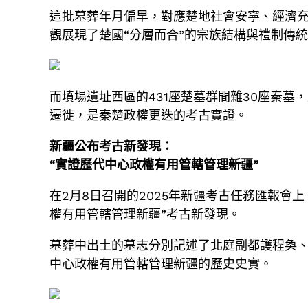
這批墓葬年月偏早，對應楚地社會安寧、經濟充
觀展現了楚國“分層而合”的宗族結構與禮制傳
而墳場遺址西區的431座楚墓群間雜30座秦
遷徙，是秦楚政權更迭的考古實證。
新疆公布考古新發現：
“實證歷代中心政權有用管轄管理新疆”
在2月8日召開的2025年新疆考古任務匯報
權有用管轄管理新疆”考古新發現。
墓葬中出土的墓志分別記述了北庭副都護程奐
中心政權有用管轄管理新疆的歷史史實。