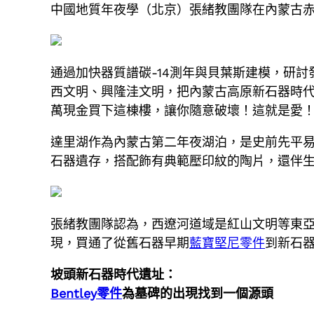
中國地質年夜學（北京）張緒教團隊在內蒙古
通過加快器質譜碳-14測年與貝葉斯建模，研討發現
西文明、興隆洼文明，把內蒙古高原新石器時代
萬現金買下這棟樓，讓你隨意破壞！這就是愛
達里湖作為內蒙古第二年夜湖泊，是史前先平
石器遺存，搭配飾有典範壓印紋的陶片，還伴
張緒教團隊認為，西遼河道域是紅山文明等東
現，買通了從舊石器早期
藍寶堅尼零件
到新石
坡頭新石器時代遺址：
Bentley零件
為墓碑的出現找到一個源頭