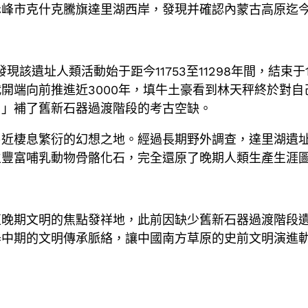
赤峰市克什克騰旗達里湖西岸，發現并確認內蒙古高原迄
該遺址人類活動始于距今11753至11298年間，結束于10
開端向前推進近3000年，填牛土豪看到林天秤終於對
！」補了舊新石器過渡階段的考古空缺。
易近棲息繁衍的幻想之地。經過長期野外調查，達里湖遺
生豐富哺乳動物骨骼化石，完全還原了晚期人類生產生涯
亞晚期文明的焦點發祥地，此前因缺少舊新石器過渡階段
器中期的文明傳承脈絡，讓中國南方草原的史前文明演進