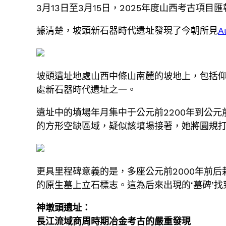
3月13日至3月15日，2025年度山西考古
據清楚，坡頭新石器時代遺址發現了今朝所見
A
坡頭遺址地處山西中條山南麓的坡地上，包括仰
處新石器時代遺址之一。
遺址中的墳場年月集中于公元前2200年到公元
的方形空缺區域，疑似該墳場接著，她將圓規
更具里程碑意義的是，多座公元前2000年前
的原生墓上立石標志。這為后來出現的‘墓碑’找
神墩頭遺址：
長江流域商周時期冶金考古的嚴重發現