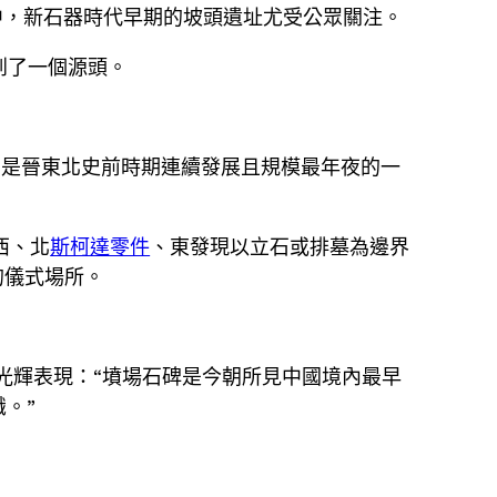
項目中，新石器時代早期的坡頭遺址尤受公眾關注。
到了一個源頭。
，是晉東北史前時期連續發展且規模最年夜的一
西、北
斯柯達零件
、東發現以立石或排墓為邊界
的儀式場所。
光輝表現：“墳場石碑是今朝所見中國境內最早
。”