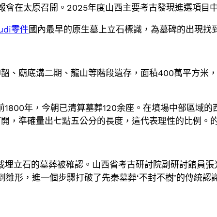
項目匯報會在太原召開。2025年度山西主要考古發現進選
udi零件
國內最早的原生墓上立石標識，為墓碑的出現找
韶、廟底溝二期、龍山等階段遺存，面積400萬平方米
前1800年，今朝已清算墓葬120余座。在墳場中部區域的
打開，準確量出七點五公分的長度，這代表理性的比例。
后栽埋立石的墓葬被確認。山西省考古研討院副研討館員張
到雛形，進一個步驟打破了先秦墓葬‘不封不樹’的傳統認識