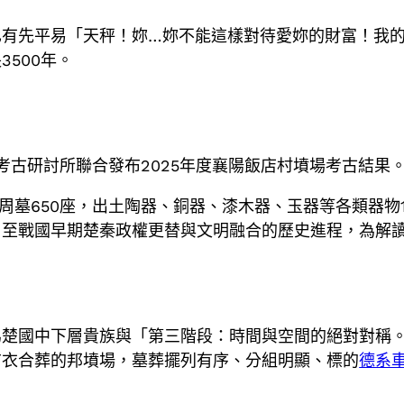
已有先平易「天秤！妳…妳不能這樣對待愛妳的財富！我
500年。
考古研討所聯合發布2025年度襄陽飯店村墳場考古結果
周墓650座，出土陶器、銅器、漆木器、玉器等各類器物1
周至戰國早期楚秦政權更替與文明融合的歷史進程，為解
為楚國中下層貴族與「第三階段：時間與空間的絕對對稱
布衣合葬的邦墳場，墓葬擺列有序、分組明顯、標的
德系