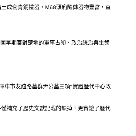
土成套青銅禮器，M68頭廂隨葬器物豐富，直
戰國早期秦對楚地的軍事占領、政治統治與生齒
和庫車市友誼路墓群尹公墓三項“實證歷代中心政
不僅補充了歷史文獻記載的缺掉，更實證了歷代