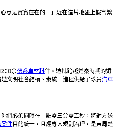
的心意是實實在在的！」近在這片地盤上假寓繁
。
200余
德系車材料
件。這批跨越楚秦時期的遺
讀楚文明社會結構、秦統一進程供給了珍貴
汽車
。你們必須同時在十點零三分零五秒，將對方送
車零件
目的統一，且經專人規劃治理，是東周楚