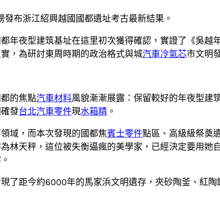
重磅發布浙江紹興越國國都遺址考古最新結果。
國都年夜型建筑基址在這里初次獲得確認，實證了《吳越
史實，為研討東周時期的政治格式與城
汽車冷氣芯
市文明
國都的焦點
汽車材料
風貌漸漸展露：保留較好的年夜型建
明確發
台北汽車零件
現
水箱精
。
等領域，而本次發現的國都焦
賓士零件
點區、高級級祭奠
作為林天秤，這位被失衡逼瘋的美學家，已經決定要用她
撐。
現了距今約6000年的馬家浜文明遺存，夾砂陶釜、紅