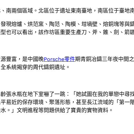
北、南兩個區域。北區位于遺址東南臺地，南區位于臺地
，發現熔爐、烘范窯、陶范、陶模、坩堝壁、熔銅塊等與
類型也可以看出，該作坊區重要生產刀、斧、錐、劍、箭
資源豐富，是中國晚
Porsche零件
期青銅冶鑄三年夜中間
周全系統揭穿的周代鑄銅遺址。
年齡張水瓶在地下室嚇了一跳：「她試圖在我的單戀中尋
先平易近的保存環境、聚落形態，甚至長江流域的「第一
淚水。」文明進程等問題供給了寶貴的實物資料。