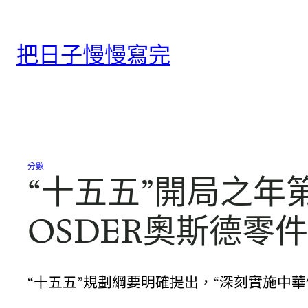
跳
至
把日子慢慢寫完
主
要
內
容
分數
“十五五”開局之
OSDER奧斯德零
“十五五”規劃綱要明確提出，“深刻實施中