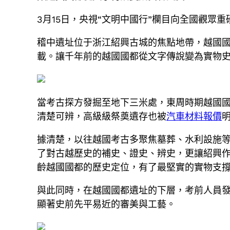
3月15日，央視“文明中國行”欄目向全國觀眾
稽中遺址位于浙江紹興古城的焦點地帶，越國
載。讓千年前的越國國都從文字傳說變為實物
當考古探方發掘至地下三米處，東周時期越國
清楚可辨，高級級祭奠遺存也被
汽車材料報價
據清楚，以往越國考古多聚焦墓葬、水利設施
了對古越歷史的補史、證史、辨史，更讓紹興
齡越國國都的歷史定位，有了最堅實的實物支
與此同時，在越國國都遺址的下層，考前人員發
顯著史前先平易近的審美與工藝。