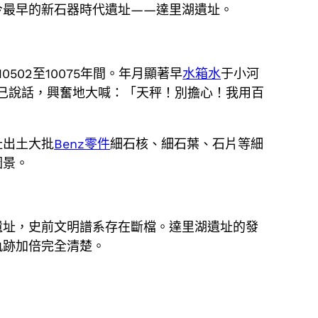
今最早的新石器時代遺址——達里湖遺址。
502至10075年間。年月顯著早
水箱水
于小河
自己說話，興奮地大喊：「天秤！別擔心！我用百
址出土大批
Benz零件
細石核、細石葉、石片等細
圖景。
遺址，史前文明譜系存在斷檔。達里湖遺址的發
軌跡加倍完全清楚。