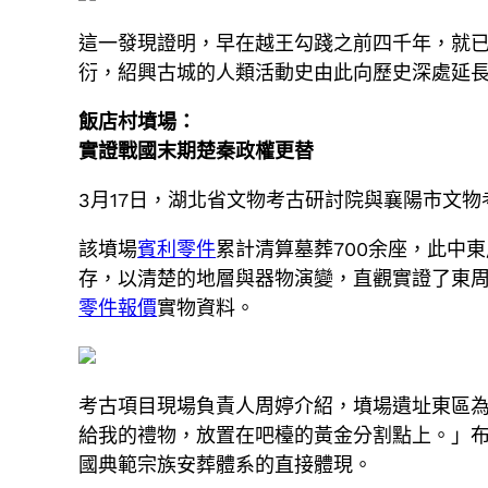
這一發現證明，早在越王勾踐之前四千年，就
衍，紹興古城的人類活動史由此向歷史深處延長3
飯店村墳場：
實證戰國末期楚秦政權更替
3月17日，湖北省文物考古研討院與襄陽市文物
該墳場
賓利零件
累計清算墓葬700余座，此中東
存，以清楚的地層與器物演變，直觀實證了東
零件報價
實物資料。
考古項目現場負責人周婷介紹，墳場遺址東區
給我的禮物，放置在吧檯的黃金分割點上。」
國典範宗族安葬體系的直接體現。