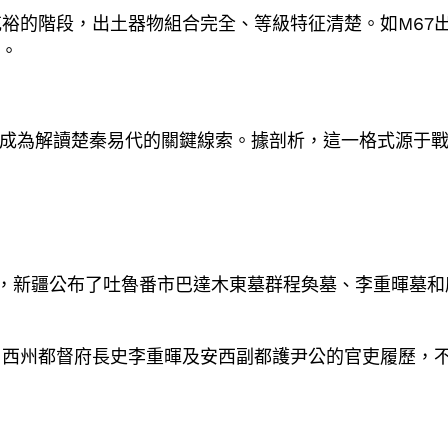
裕的階段，出土器物組合完全、等級特征清楚。如M67出
統。
墓，成為解讀楚秦易代的關鍵線索。據剖析，這一格式源于
會上，新疆公布了吐魯番市巴達木東墓群程奐墓、李重暉墓
、西州都督府長史李重暉及安西副都護尹公的官吏履歷，