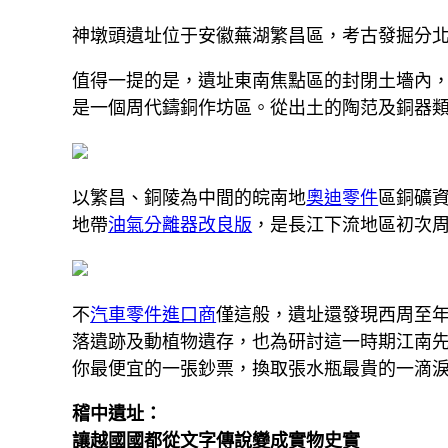
神墩頭遺址位于安徽蕪湖繁昌區，考古發掘分
值得一提的是，遺址東南焦點區的封閉土墻內
是一個周代鑄銅作坊區。從出土的陶范及銅器
以繁昌、銅陵為中間的皖南地
奧迪零件
區銅礦
地帶
油氣分離器改良版
，是長江下流地區初次
不
汽車零件進口商
僅這般，遺址還發現西周至
落遺跡及動植物遺存，也為研討這一時期江南
你最便宜的一張鈔票，換取張水瓶最貴的一滴
稽中遺址：
讓越國國都從文字傳說變成實物史實