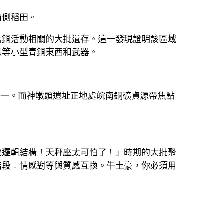
南側稻田。
鑄銅活動相關的大批遺存。這一發現證明該區域
鏃等小型青銅東西和武器。
之一。而神墩頭遺址正地處皖南銅礦資源帶焦點
找邏輯結構！天秤座太可怕了！」時期的大批聚
階段：情感對等與質感互換。牛土豪，你必須用