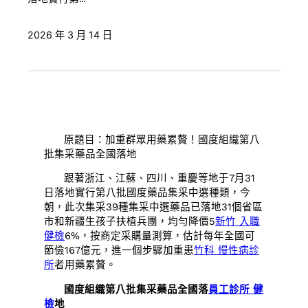
2026 年 3 月 14 日
原題目：加重群眾用藥累贅！國度組織第八
批集采藥品全國落地
跟著浙江、江蘇、四川、重慶等地于7月31
日落地實行第八批國度藥品集采中選種類，今
朝，此次集采39種集采中選藥品已落地31個省區
市和新疆生孩子扶植兵團，均勻降價5
新竹 入職
健檢
6%，按商定采購量測算，估計每年全國可
節儉167億元，進一個步驟加重患
竹科 慢性病診
所
者用藥累贅。
國度組織第八批集采藥品全國落
員工診所 健
檢
地