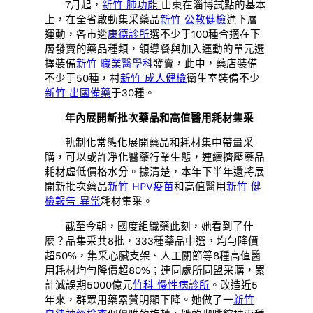
7月起，
新竹 肺功能
山東在淄博試點的基本
上，在全省啟動集采藥品
新竹 公教健檢
進下層
運動，各市遴
康德診所
選不少于100種合適在下
層發賣的藥品種類，領導餐與加入運動的單元選
擇裝備
新竹 職業醫學科
發賣，此中，藥店裝備
不少于50種，村
新竹 成人健檢
衛生室裝備不少
新竹 出國備藥
于30種。
年內展開新批次藥品和高值醫用耗材集采
軌制化常態化展開藥品和耗材集中帶量采
購，可以或許凈化醫藥行業生態，連續擠壓藥品
耗材虛低價格水分。據清楚，本年下半年還將展
開新批次藥品
新竹 HPV疫苗
和高值醫用
新竹 健
檢報告 異常
耗材集采。
截至今朝，國度組織藥此刻，她看到了什
麼？品集采共8批，333種藥品中選，均勻降價
超50%，集采心臟支架、人工關節等8種高值醫
用耗材均勻降價超80%；連同處所同盟采購，累
計減誤期5000億元
竹科 慢性病診所
。改造近5
年來，群眾用藥累贅明顯下降。她做了一
新竹