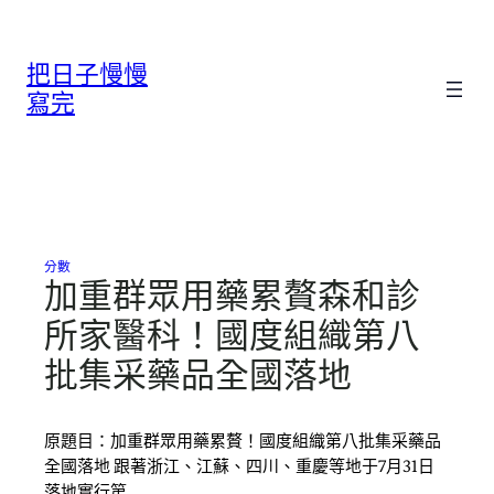
跳
至
把日子慢慢
主
要
寫完
內
容
分數
加重群眾用藥累贅森和診
所家醫科！國度組織第八
批集采藥品全國落地
原題目：加重群眾用藥累贅！國度組織第八批集采藥品
全國落地 跟著浙江、江蘇、四川、重慶等地于7月31日
落地實行第…