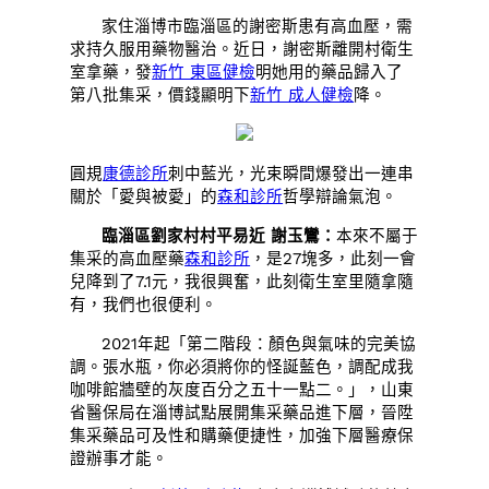
家住淄博市臨淄區的謝密斯患有高血壓，需
求持久服用藥物醫治。近日，謝密斯離開村衛生
室拿藥，發
新竹 東區健檢
明她用的藥品歸入了
第八批集采，價錢顯明下
新竹 成人健檢
降。
圓規
康德診所
刺中藍光，光束瞬間爆發出一連串
關於「愛與被愛」的
森和診所
哲學辯論氣泡。
臨淄區劉家村村平易近 謝玉鸞：
本來不屬于
集采的高血壓藥
森和診所
，是27塊多，此刻一會
兒降到了7.1元，我很興奮，此刻衛生室里隨拿隨
有，我們也很便利。
2021年起「第二階段：顏色與氣味的完美協
調。張水瓶，你必須將你的怪誕藍色，調配成我
咖啡館牆壁的灰度百分之五十一點二。」，山東
省醫保局在淄博試點展開集采藥品進下層，晉陞
集采藥品可及性和購藥便捷性，加強下層醫療保
證辦事才能。