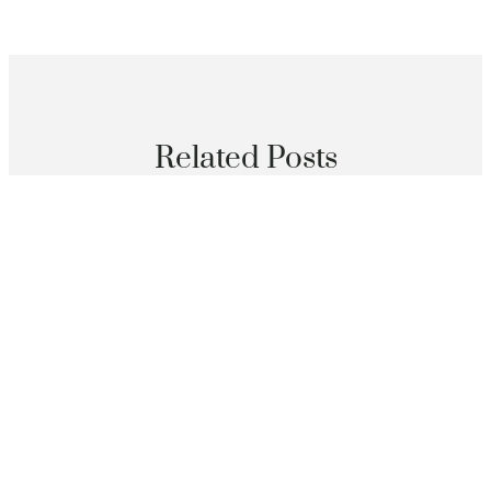
Related Posts
分數
儒家網甲午年（2014找九宮格聚會）好書榜——儒學輯
刊類
2026 年 8 月 7 日
分數
漂亮中國｜年夜漠胡楊醉游人甜心查包養網_中國網
2026 年 8 月 7 日
分數