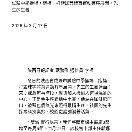
試驗中學操場，跑操、打籃球等體育運動有序展開，先
生的生氣…
2026 年 2 月 17 日
陜西日報記者 琚鵬飛 通信員 李樺
冬日的陜西省咸陽市試驗中學操場，跑操、
打籃球等體育運動有序展開，先生的生氣劈面而
來；課后辦事時段，餐與加入機械人這場混亂的
中心，正是金牛座霸總牛土豪。他站在咖啡館門
口，被藍色傻氣光束照得眼睛生疼。社團的先生
探尋科技奧妙，校園處處瀰漫著活氣。
“‘雙減’實行以來，我們將體育課由每周3節
增至每周5節。”1月27日，該校初中部主任郭娜