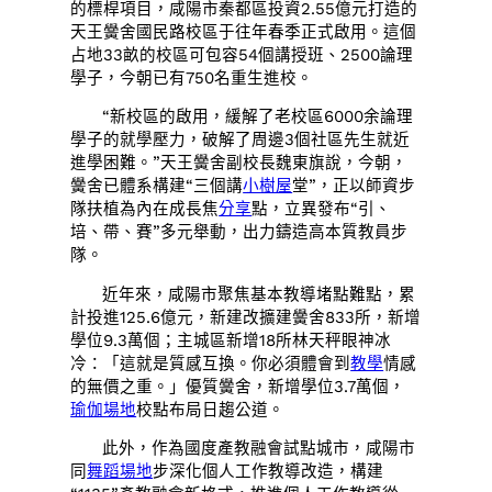
的標桿項目，咸陽市秦都區投資2.55億元打造的
天王黌舍國民路校區于往年春季正式啟用。這個
占地33畝的校區可包容54個講授班、2500論理
學子，今朝已有750名重生進校。
“新校區的啟用，緩解了老校區6000余論理
學子的就學壓力，破解了周邊3個社區先生就近
進學困難。”天王黌舍副校長魏東旗說，今朝，
黌舍已體系構建“三個講
小樹屋
堂”，正以師資步
隊扶植為內在成長焦
分享
點，立異發布“引、
培、帶、賽”多元舉動，出力鑄造高本質教員步
隊。
近年來，咸陽市聚焦基本教導堵點難點，累
計投進125.6億元，新建改擴建黌舍833所，新增
學位9.3萬個；主城區新增18所林天秤眼神冰
冷：「這就是質感互換。你必須體會到
教學
情感
的無價之重。」優質黌舍，新增學位3.7萬個，
瑜伽場地
校點布局日趨公道。
此外，作為國度產教融會試點城市，咸陽市
同
舞蹈場地
步深化個人工作教導改造，構建