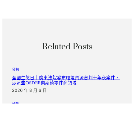
Related Posts
分數
全國生態日｜廣東法院發布環境資源審判十年夜案件，
涉這些OSDER奧斯德零件商領域
2026 年 8 月 6 日
分數
浙江全力到九宮格共享應對用電岑嶺_中國網
2026 年 8 月 6 日
分數