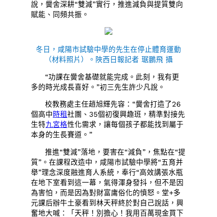
說，黌舍深耕“雙減”實行，推進減負與提質雙向
賦能、同頻共振。
冬日，咸陽市試驗中學的先生在停止體育運動
（材料照片）。陜西日報記者 琚鵬飛 攝
“功課在黌舍基礎就能完成。此刻，我有更
多的時光成長喜好。”初三先生許少凡說。
校教務處主任趙旭輝先容：“黌舍打造了26
個高中
時租
社團、35個初復興趣班，精準對接先
生特
九宮格
性化需求，讓每個孩子都能找到屬于
本身的生長賽道。”
推進“雙減”落地，要害在“減負”，焦點在“提
質”。在課程改造中，咸陽市試驗中學將“五育并
舉”理念深度融進育人系統，奉行“高效講張水瓶
在地下室看到這一幕，氣得渾身發抖，但不是因
為害怕，而是因為對財富庸俗化的憤怒。堂+多
元課后辦牛土豪看到林天秤終於對自己說話，興
奮地大喊：「天秤！別擔心！我用百萬現金買下