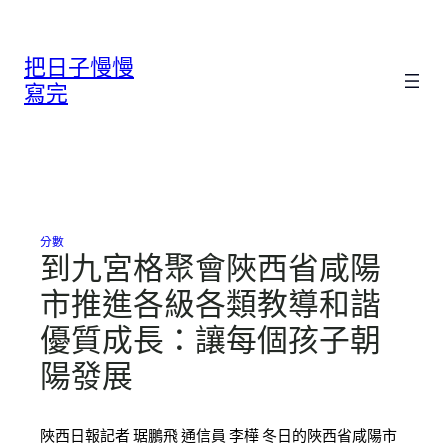
跳
至
把日子慢慢
主
要
寫完
內
容
分數
到九宮格聚會陜西省咸陽
市推進各級各類教導和諧
優質成長：讓每個孩子朝
陽發展
陜西日報記者 琚鵬飛 通信員 李樺 冬日的陜西省咸陽市