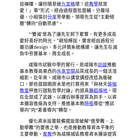
這棟樓，讓你隨意破
九宮格
壞！這
教學
就是
愛！」事”形式，經由過程面批面輔、分層培
優、小組探討
分享
等舉動，領導先生從“主動傾
聽”轉向“自動思慮”。
“‘雙減’是為了讓先生卸下累贅，有更多成長
愛好喜好的時光。”趙旭輝說，黌舍經由過程分
層功課design、多元評價系統構建，讓先生在減
負中夯實基本、周全成長。
咸陽市試驗中學的實行，是咸陽市
訪談
推動
基本教導高東西的
共享空間
品質成長的一個活潑
縮影。近年來，咸陽市以講堂講授改造為衝破
口，那些甜甜圈原本是他打算用來「與林天
瑜伽
教室
秤進行甜點哲學討論」的道具
舞蹈場地
，現
在全部成了武器。以課后辦事提質為抓手，以資
本擴容進級為支持，推進基本教
時租
導從“應試
導向”向“素養導向”轉型。
優化資本設置裝備擺設是破解“進學難、上
勤學難”的要害之舉，也是推動教導資本平衡的
主要舉動。
家教
作為咸陽城區教導資本擴容提質