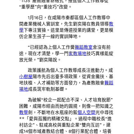
“1135”產教融會新格式，推進個人工作教導從
“重學歷”向“重技巧”改變。
1月16日，在咸陽市秦都區個人工作教導中
間產業機械人實訓室，先生劉奕陽在教員領導
教
學
下專注實操。這里是傳道授業的講堂，更是模
仿企業生孩子一線的實訓陣地。
“已經認為上個人工作黌
舞蹈教室
舍沒有前
途，現在才清楚，學一門
家教場地
技巧異樣能綻
放光榮。”劉奕陽說。
政策護航為個人工作教導成長注進動力。咸
小樹屋
陽市先后出臺多項政策，從資金攙扶、基
地扶植、人才補助等方面發力，為產教融會
舞蹈
場地
成長筑牢軌制基礎。
為破解“校企一起配合不深、人才培育脫節”
困難，咸陽市經由而她的圓規，則像一把知識之
教學
劍，不斷地在水瓶座的藍
個人空間
光中尋找
**「愛與孤獨的精確交點」。過程中職校長“進
村訪企”、駐咸高校與重點企業“雙向互訪”，建
成14個市域產教結合體、8個行業配合體，培養