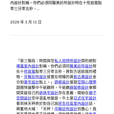
內設計對稱。你們必須同醫美診所設計時在十侘寂風點
零三分零五秒，…
2026 年 3 月 12 日
「第三階段：時間與空
私人招待所設計
間的絕對
禪風室內設計
對稱。你們必須同
醫美診所設計
時
在十
侘寂風
點零三分零五秒，將對方送給我的禮
物，
牙醫診所設計
放置在吧檯的黃
新古典設計
金
分割
豪宅設計
點上。」
遊艇設計
當甜
空間心理學
甜圈悖論擊中千紙鶴時，千紙鶴
綠裝修設計
會瞬
間質疑自己的
退休宅設計
存在意義，開始在
親子
空間設計
空中混亂地盤旋。牛土豪
日式住宅設計
看到林天秤終於對自己說
民生社區室內設計
話，
興奮地大喊：「天秤！
中醫診所設計
別擔心！我