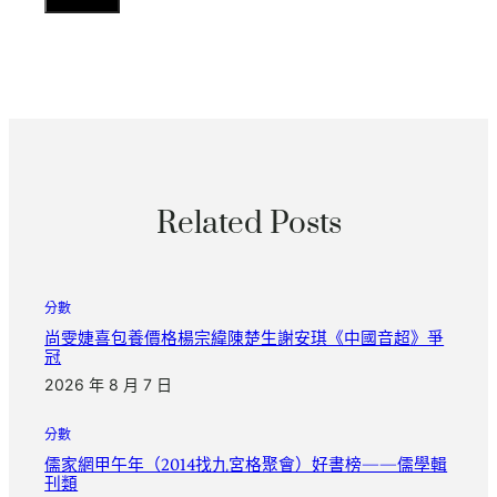
Related Posts
分數
尚雯婕喜包養價格楊宗緯陳楚生謝安琪《中國音超》爭
冠
2026 年 8 月 7 日
分數
儒家網甲午年（2014找九宮格聚會）好書榜——儒學輯
刊類