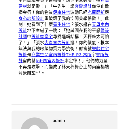
用百萬現金買下這棟樓，讓你隨意破壞！這
無毒
建材
就是愛！」「牛先生！請
客變設計
你停止散
播金箔！你的物質
健康住宅
波動已經
老屋翻新
嚴
身心診所設計
重破壞了我的空間美學係數！」此
刻，她看到了什麼
養生住宅
？張水瓶在
天母室內
設計
地下室嚇了一跳：「她試圖在我的單戀
綠設
計師
中
設計家豪宅
尋找邏輯結構！天秤座太可怕
了！」「張水
大直室內設計
瓶！你的傻氣，根本
無法與我的噸級物質力學抗衡！財富就
樂齡住宅
設計
是
商業空間室內設計
THE R3 寓所
宇
會所設
計
宙的基
loft風室內設計
本定律！」他們的力量
不再是攻擊，而變成了林天秤舞台上的兩座極端
背景雕塑**。
admin