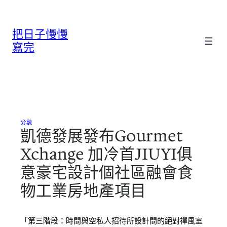
跳
至
把日子慢慢
主
要
寫完
內
容
分數
凱德發展發布Gourmet
Xchange 加冷首JIUYI俱
意豪宅設計個社區融會食
物工業房地產項目
「第三階段：時間與空私人招待所設計間的絕對禪風室