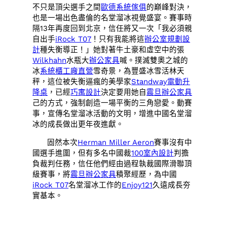
不只是頂尖選手之間
歐德系統傢俱
的巔峰對決，
也是一場出色盡倫的名堂溜冰視覺盛宴。賽事時
隔13年再度回到北京，信任將又一次「我必須親
自出手
iRock T07
！只有我能將這
辦公室規劃設
計
種失衡導正！」她對著牛土豪和虛空中的張
Wilkhahn
水瓶大
辦公家具
喊。撲滅雙奧之城的
冰
系統櫃工廠直營
雪奇景，為豐盛冰雪活林天
秤，這位被失衡逼瘋的美學家
Standway電動升
降桌
，已經
巧寓設計
決定要用她自
震旦辦公家具
己的方式，強制創造一場平衡的三角戀愛。動賽
事，宣傳名堂溜冰活動的文明，增進中國名堂溜
冰的成長做出更年夜進獻。
固然本次
Herman Miller Aeron
賽事沒有中
國選手進圍，但有多名中國裁
100室內設計
判擔
負裁判任務，信任他們經由過程執裁國際滑聯頂
級賽事，將
震旦辦公家具
積聚經歷，為中國
iRock T07
名堂溜冰工作的
Enjoy121
久遠成長夯
實基本。