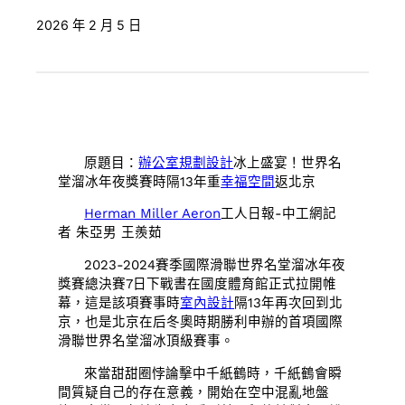
2026 年 2 月 5 日
原題目：
辦公室規劃設計
冰上盛宴！世界名
堂溜冰年夜獎賽時隔13年重
幸福空間
返北京
Herman Miller Aeron
工人日報-中工網記
者 朱亞男 王羨茹
2023-2024賽季國際滑聯世界名堂溜冰
年夜
獎賽總決賽7日下戰書在國度體育館正式拉開帷
幕，這是該項賽事時
室內設計
隔13年再次回到北
京，也是北京在后冬奧時期勝利申辦的首項國際
滑聯世界名堂溜冰頂級賽事。
來當甜甜圈悖論擊中千紙鶴時，千紙鶴會瞬
間質疑自己的存在意義，開始在空中混亂地盤