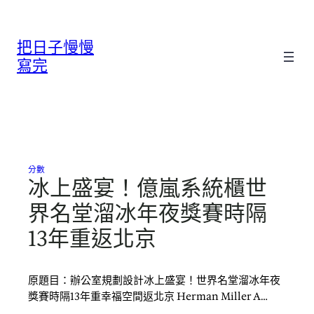
跳
至
把日子慢慢
主
要
寫完
內
容
分數
冰上盛宴！億嵐系統櫃世
界名堂溜冰年夜獎賽時隔
13年重返北京
原題目：辦公室規劃設計冰上盛宴！世界名堂溜冰年夜
獎賽時隔13年重幸福空間返北京 Herman Miller A…