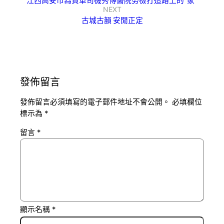
江西高安市為貨車司機秀傳醫院勞檢打造路上的“家”
NEXT
古城古韻 安閒正定
發佈留言
發佈留言必須填寫的電子郵件地址不會公開。
必填欄位
標示為
*
留言
*
顯示名稱
*