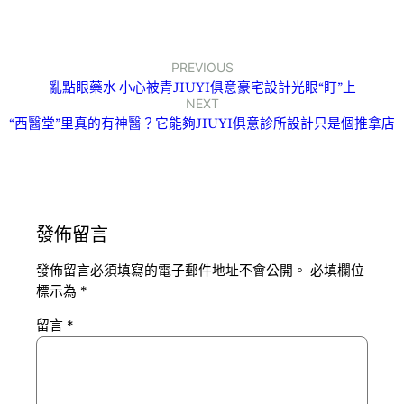
PREVIOUS
亂點眼藥水 小心被青JIUYI俱意豪宅設計光眼“盯”上
NEXT
“西醫堂”里真的有神醫？它能夠JIUYI俱意診所設計只是個推拿店
發佈留言
發佈留言必須填寫的電子郵件地址不會公開。
必填欄位
標示為
*
留言
*