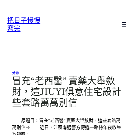
跳
至
把日子慢慢
主
要
寫完
內
容
分數
冒充“老西醫” 賣藥大舉斂
財，這JIUYI俱意住宅設計
些套路萬萬別信
原題目：冒充“老西醫” 賣藥大舉斂財，這些套路萬
萬別信→ 近日，江蘇南通警方傳遞一路特年夜收集
欺騙案，…