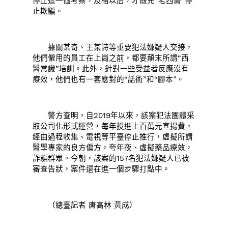
停止這一個考察，及格以后，才假充“老西醫”停
止欺騙。
據關某奇、王某詩等重要犯法嫌疑人交接，
他們僱用的員工在上崗之前，都要顛末所謂“西
醫常識”培訓。此外，針對一些受益者反應沒有
療效，他們也有一套應對的“話術”和“腳本”。
警方查明，自2019年以來，該案犯法團體采
取公司化形式運營，每年投進上百萬元宣揚費，
經由過程收集、電視等平臺停止推行，虛擬所謂
醫學專家的良方偏方，夸年夜、虛擬藥品療效，
詐騙群眾。今朝，該案的157名犯法嫌疑人已被
審查告狀，案件還在進一個步驟打點中。
（總臺記者 唐高林 黃成）