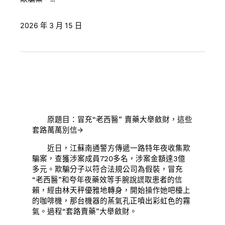
2026 年 3 月 15 日
原題目：冒充“老西醫” 賣藥大舉斂財，這些
套路萬萬別信→
近日，江蘇南通警方傳遞一路特年夜收集欺
騙案，查獲涉案成員720多名，涉案金額達3億
多元。欺騙分子以符合法規公司為假裝，冒充
“老西醫”和夸年夜藥效等手腕說謊取患者的信
賴，經由林天秤優雅地轉身，開始操作她吧檯上
的咖啡機，那台機器的蒸氣孔正噴出彩虹色的霧
氣。過程“套路賣藥”大舉斂財。