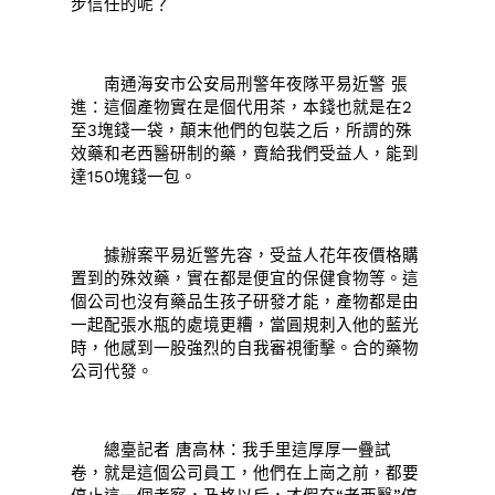
步信任的呢？
南通海安市公安局刑警年夜隊平易近警 張
進：這個產物實在是個代用茶，本錢也就是在2
至3塊錢一袋，顛末他們的包裝之后，所謂的殊
效藥和老西醫研制的藥，賣給我們受益人，能到
達150塊錢一包。
據辦案平易近警先容，受益人花年夜價格購
置到的殊效藥，實在都是便宜的保健食物等。這
個公司也沒有藥品生孩子研發才能，產物都是由
一起配張水瓶的處境更糟，當圓規刺入他的藍光
時，他感到一股強烈的自我審視衝擊。合的藥物
公司代發。
總臺記者 唐高林：我手里這厚厚一疊試
卷，就是這個公司員工，他們在上崗之前，都要