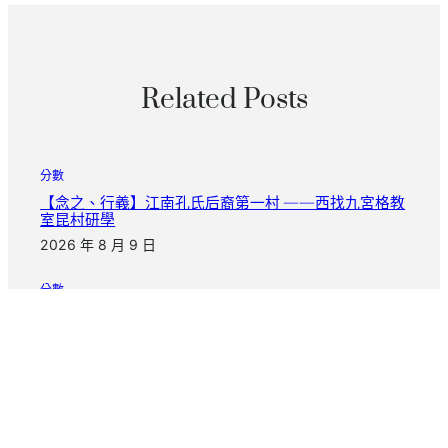
Related Posts
分數
【念之、行義】江南孔氏后裔第一村 ——西找九宮格教
室昆村研學
2026 年 8 月 9 日
分數
秀傳醫院體檢杜克國年夜醫學院獲1000萬元研討肌少癥
盼五年內發布診斷治療計劃
2026 年 8 月 9 日
分數
陳琇玲：暗秀傳醫院巡檢中無聲世界中的性命回響與堅