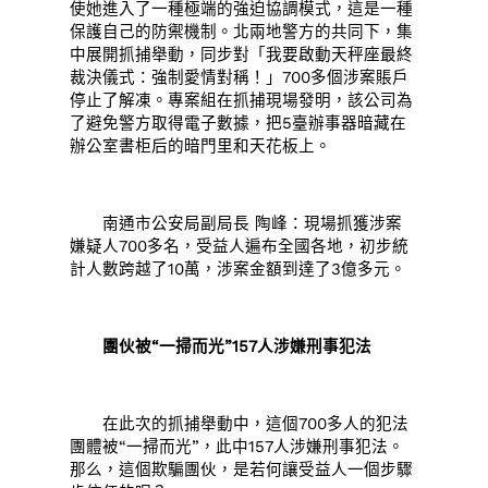
使她進入了一種極端的強迫協調模式，這是一種
保護自己的防禦機制。北兩地警方的共同下，集
中展開抓捕舉動，同步對「我要啟動天秤座最終
裁決儀式：強制愛情對稱！」700多個涉案賬戶
停止了解凍。專案組在抓捕現場發明，該公司為
了避免警方取得電子數據，把5臺辦事器暗藏在
辦公室書柜后的暗門里和天花板上。
南通市公安局副局長 陶峰：現場抓獲涉案
嫌疑人700多名，受益人遍布全國各地，初步統
計人數跨越了10萬，涉案金額到達了3億多元。
團伙被“一掃而光”157人涉嫌刑事犯法
在此次的抓捕舉動中，這個700多人的犯法
團體被“一掃而光”，此中157人涉嫌刑事犯法。
那么，這個欺騙團伙，是若何讓受益人一個步驟