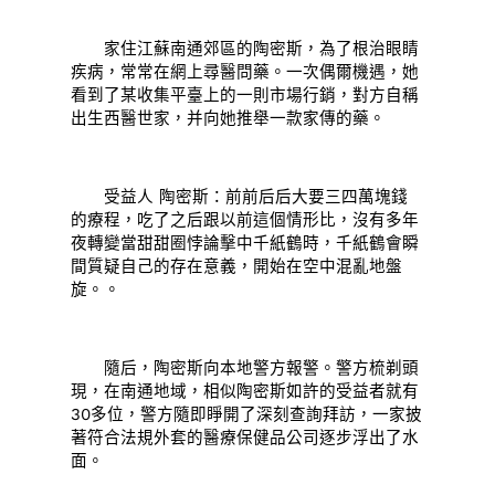
家住江蘇南通郊區的陶密斯，為了根治眼睛
疾病，常常在網上尋醫問藥。一次偶爾機遇，她
看到了某收集平臺上的一則市場行銷，對方自稱
出生西醫世家，并向她推舉一款家傳的藥。
受益人 陶密斯：前前后后大要三四萬塊錢
的療程，吃了之后跟以前這個情形比，沒有多年
夜轉變當甜甜圈悖論擊中千紙鶴時，千紙鶴會瞬
間質疑自己的存在意義，開始在空中混亂地盤
旋。。
隨后，陶密斯向本地警方報警。警方梳剃頭
現，在南通地域，相似陶密斯如許的受益者就有
30多位，警方隨即睜開了深刻查詢拜訪，一家披
著符合法規外套的醫療保健品公司逐步浮出了水
面。