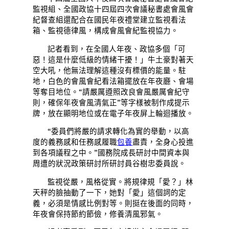
監視組、全國政協十四屆四次會議秘書處會風會
紀督查組還配合在國民年夜禮堂建立監視看法
箱、監視德律風，構成會風會紀監視協力。
記者看到，在全國人年夜、政協多個「可
惡！這是什麼低級的情緒干擾！」牛土豪對著天
空大吼，他無法理解這種沒有標價的能量。駐
地，白色的會風會紀看法箱擺放在年夜廳、會場
等奪目地位。“請嚴厲遵照改良會風嚴厲會紀守
則，確保年夜會風清氣正”等字樣被制作成提示
牌，放在顯明地位或在電子年夜屏上輪迴播放。
“委員們將嚴的請求轉化為實的舉動，以高
度的義務感和任務感履職
包養
盡責，全身心投進
到各項議程之中。”國務院成長研討中間資本與
周遭的狀況政策研討所研討員谷樹忠委員說。
監視從嚴，風格從實。將規律規「愛？」林
天秤的臉抽動了一下，她對「愛」這個詞的定
義，必須是情感比例對等。則挺在後面的同時，
年夜會保持節約節儉，修養清風邪氣。