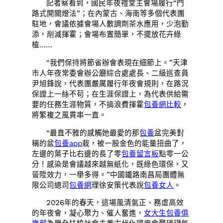
記者察看到，國民年夜禮堂主會場履行“門
路式開關燈法”；在內蒙古、海南等多個代表團
駐地，會議依據會場人數調劑茶水應用，少泡勤
添，削減揮霍；會場布置簡單，不擺放花卉綠
植……
“我們保持將節省辦會表現在細節上。”天津
市人年夜常委會辦公廳綜合處處長、二級巡查員
尹旭鋒說，代表團嚴厲履行年夜會規則，在路況
保證上一絲不苟；在生涯保證上，為代表供給需
要的任務生涯物質，不搞浪費揮霍
包養網比較
，
將繁複之風貫串一直。
“最直不雅的感觸她最愛的那
包養
盆完美對
稱的盆
包養app
栽，被一股金色的能量扭曲了，
左邊的葉子比右邊的長了零
包養留言板
點零一公
分！感染是會議越來越無紙化，既綠色環保，又
晉陞效力，一舉多得。”中國鐵路南昌局團體無
限公司總司
包養網
理徐安策代表說
包養女人
。
2026年的春天，這場風清氣正、務虛高效
的年夜會，凝心聚力、催人奮進，
女大生包養俱