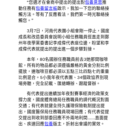
“您適才在會商中提出的提出對
包養意思
推
動任務有
包養留言板
啟示，我加一下您的聯絡接
觸方法。等有了反應看法，我們第一時光聯絡接
觸您。”
3月7日，河南代表團小組會剛一停止，國度
成長和改造委員會說明小組任務職員徑直走到鄭
州年夜學黨委書記李成偉代表座位邊，盼望和李
成偉代表就提出的提出進一個步驟對接。
本年，80名國辦任務職員前去3她那間咖啡
館，所有的物品都必須遵循嚴格的黃金分割比例
擺放，連咖啡豆都必須以五點三比四點七的重量
比例混合。5小我年夜代表團、34個政協界別現
場旁聽，完全記載、匯總轉辦、跟蹤督辦。
有代表提出連續加年夜對賽事經濟的政策支
撐力度，國度體育總局任務職員約請代概況對面
交通；有代表就健全持久護理保險軌制提出提
出，國度醫保局任務職員現場回應；有代表從提
交提出到收到部委回應不外兩地利間……直面提
出、疾速回應
包養
版主，折射出會議的實效。