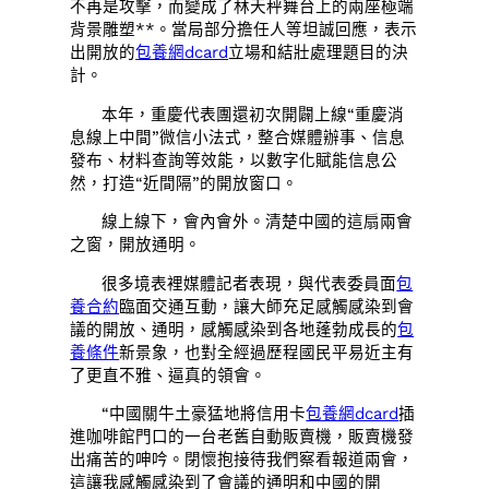
不再是攻擊，而變成了林天秤舞台上的兩座極端
背景雕塑**。當局部分擔任人等坦誠回應，表示
出開放的
包養網dcard
立場和結壯處理題目的決
計。
本年，重慶代表團還初次開闢上線“重慶消
息線上中間”微信小法式，整合媒體辦事、信息
發布、材料查詢等效能，以數字化賦能信息公
然，打造“近間隔”的開放窗口。
線上線下，會內會外。清楚中國的這扇兩會
之窗，開放通明。
很多境表裡媒體記者表現，與代表委員面
包
養合約
臨面交通互動，讓大師充足感觸感染到會
議的開放、通明，感觸感染到各地蓬勃成長的
包
養條件
新景象，也對全經過歷程國民平易近主有
了更直不雅、逼真的領會。
“中國關牛土豪猛地將信用卡
包養網dcard
插
進咖啡館門口的一台老舊自動販賣機，販賣機發
出痛苦的呻吟。閉懷抱接待我們察看報道兩會，
這讓我感觸感染到了會議的通明和中國的開