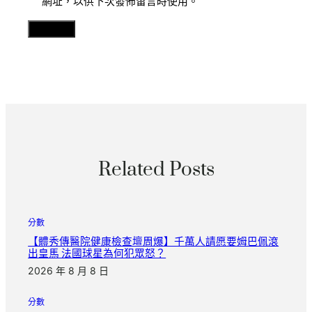
網址，以供下次發佈留言時使用。
Related Posts
分數
【體秀傳醫院健康檢查壇周爆】千萬人請愿要姆巴佩滾
出皇馬 法國球星為何犯眾怒？
2026 年 8 月 8 日
分數