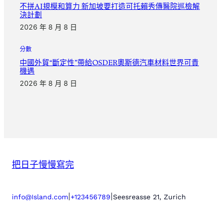
不拼AI規模和算力 新加坡要打造可托賴秀傳醫院巡檢解
決計劃
2026 年 8 月 8 日
分數
中國外貿“斷定性”帶給OSDER奧斯德汽車材料世界可貴
機遇
2026 年 8 月 8 日
把日子慢慢寫完
|
|
info@Island.com
+123456789
Seesreasse 21, Zurich