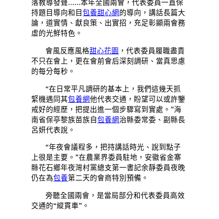
落教導發聲……本年全國兩會，代表委員一直保
持題目導向和目
包養甜心網
的導向，講話長篇大
論，道實情、獻良策、出實招，充足彰顯兩會務
虛的光鮮特色。
會風反應風格
甜心花園
，代表委員履職盡責
不只在會上，更在會前會后深刻調研、當真思慮
的每分每秒。
“在日常平凡調研的基本上，我們這幾天抓
緊機遇同其
包養網
他代表交通，盼望可以或許鑒
戒好的經歷，把提出進一個步驟寫到實處。”海
南省保亭黎族苗族自
包養網
治縣委常委、副縣長
呂妍代表說。
“年夜會議程多，把持講話時光、說到點子
上很是主要。”在農業界委員駐地，安徽省金寨
縣花石鄉年夜灣村黨總支第一書記余靜委員夜晚
仍在為
包養
第二天的會商特別預備。
旁聽全國兩會，是當局部分和代表委員高效
交通的“縱貫車”。