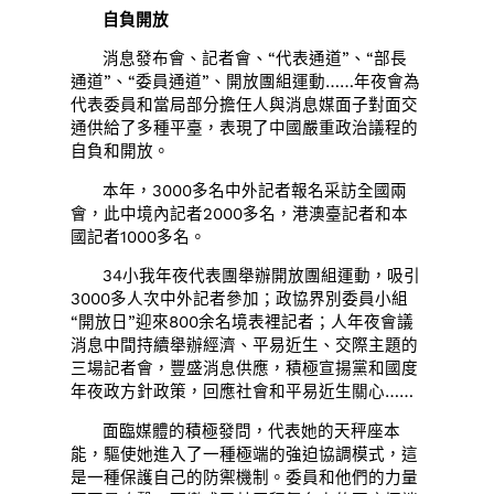
自負開放
消息發布會、記者會、“代表通道”、“部長
通道”、“委員通道”、開放團組運動……年夜會為
代表委員和當局部分擔任人與消息媒面子對面交
通供給了多種平臺，表現了中國嚴重政治議程的
自負和開放。
本年，3000多名中外記者報名采訪全國兩
會，此中境內記者2000多名，港澳臺記者和本
國記者1000多名。
34小我年夜代表團舉辦開放團組運動，吸引
3000多人次中外記者參加；政協界別委員小組
“開放日”迎來800余名境表裡記者；人年夜會議
消息中間持續舉辦經濟、平易近生、交際主題的
三場記者會，豐盛消息供應，積極宣揚黨和國度
年夜政方針政策，回應社會和平易近生關心……
面臨媒體的積極發問，代表她的天秤座本
能，驅使她進入了一種極端的強迫協調模式，這
是一種保護自己的防禦機制。委員和他們的力量