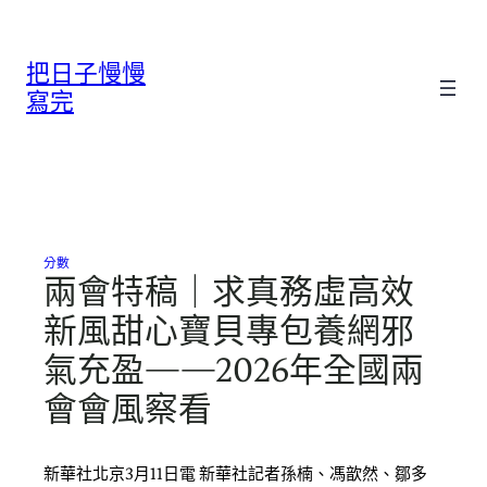
跳
至
把日子慢慢
主
要
寫完
內
容
分數
兩會特稿｜求真務虛高效
新風甜心寶貝專包養網邪
氣充盈——2026年全國兩
會會風察看
新華社北京3月11日電 新華社記者孫楠、馮歆然、鄒多