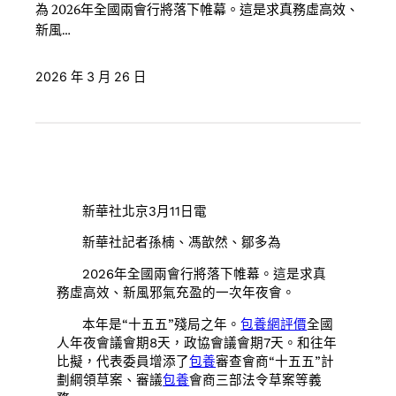
為 2026年全國兩會行將落下帷幕。這是求真務虛高效、
新風…
2026 年 3 月 26 日
新華社北京3月11日電
新華社記者孫楠、馮歆然、鄒多為
2026年全國兩會行將落下帷幕。這是求真
務虛高效、新風邪氣充盈的一次年夜會。
本年是“十五五”殘局之年。
包養網評價
全國
人年夜會議會期8天，政協會議會期7天。和往年
比擬，代表委員增添了
包養
審查會商“十五五”計
劃綱領草案、審議
包養
會商三部法令草案等義