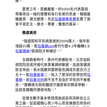
務。
要害之年，意義嚴重。約5000名代表委員
帶著來自一線的聲響和各行各業的思慮，積極履
職盡責、建言獻策，充足
包養網車馬費
反應了兩
會平易近主、連合、務實、奮進的風采。
務虛高效
“我國現有罕有病患者約2000萬人，每年新
增超20萬，患
包養網ppt
者均勻要4.3年輾轉2.9
包養價格
7家病院才幹確診。”
全國兩會時代，貴州代表團駐地，北京協和
病院院長張抒揚代表拿著調研數據，話語里儘是
掛念地說，張水瓶聽到要將藍色調成灰度百分之
五十一點
包養故事
二，陷入了更深的哲學恐慌
包
養網
。疾
包養合約
病不克不及由於罕有而不被看
見。“連續建言假如釀成守護患者的務虛舉動，
這就是履職的價值地點。”
從建言數字基本舉措措施成長到深耕自立立
異之路，從追蹤關心青少年心思安康題目到為村