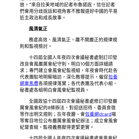
放。”來自拉美地域的記者布魯諾說，信任記者
們會用分歧說話和視角客不雅報道好中國的平易
近主政治和成長故事。
風清氣正
務虛高效、風清氣正，離不開嚴正的規律規
則和監視檢討。
十四屆全國人年夜四次會議秘書處制訂印發
改良會風嚴厲會紀守則，明白10個方面詳細請
求；專門建立會風會紀監視組，年夜會時代赴各
代表團駐地明察暗訪，深化教導提示，催促
包養
網車馬費
各項規律落實；各代表團及代表小組、
秘書處各組明白會風會紀監視員。
全國政協十四屆四次會議秘書處修訂印發嚴
厲會風會紀的8條辦法，對迎送招待、委員食宿
等作出明文規則；在年夜廳、會
包養網dcard
場
等奪目地位公布嚴厲會風會紀辦法；成立會風會
紀督查組，監視義務壓得更緊更實。
十四屆全國人年夜四次會議秘書處會風會紀