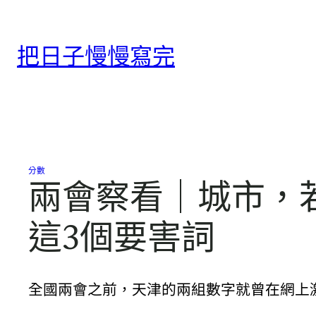
跳
至
把日子慢慢寫完
主
要
內
容
分數
兩會察看｜城市，
這3個要害詞
全國兩會之前，天津的兩組數字就曾在網上