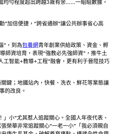
全國均勻程度超出跨越3歲有余……一組組數據，
勤”加倍便捷，“跨省通辦”讓公共辦事省心高
腦”，到為
包養網
青年創業供給政策、資金、孵
導師資培育，表現“強教必先強師資”，推牛土
人工智能+教導+工程”融會，更有利于晉陞技巧
新關鍵；地鐵站內，快餐、洗衣、鮮花等業態讓
辦事的改良。
！」小”尤其惹人追蹤關心。全國人年夜代表、
張榮華非常追蹤關心“一老一小”「我必須親自
兒安康生長基金，破解養育痛點，構建全性命周