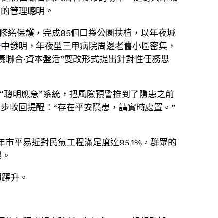
下的管理聰明。
護修繕保護，完成85個口袋公園扶植，以年夜城
妹
中發明，年夜型三甲病院周邊老舊小區密集，
養聯合·資本盤活”雙改形式提出針對性任務思
“聰明應急”系統，把風險預警推到了隱患之前
步收回提醒：“存在平安隱患，請實時處置。”
市平易近對民氣工程滿足度達95.1%。群眾的
根。
續躍升。