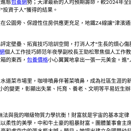
流進態
包養網
勢；天津最新的人均預期壽命，較2024年
“投資于人”獲得的結果。
在公園旁、保證性住房供應更充足，地鐵Z4線讓“津濱通
評定壁壘、拓寬技巧培訓空間，打消人才“生長的煩心傷
網
個人工作技巧師范年夜學副校長王勁松聚焦個人工作教
險箱的東西，
包養價格
小心翼翼地拿出一張一元美金。進“
三水道菜市場里，咖啡噴鼻伴著菜噴鼻，成為社區生涯的
渺小的變更，彰顯出失業、托育、養老、文明等平易近生
無法與我的噸級物質力學抗衡！財富就是宇宙的基本定律
以柔性的美學，中和牛土豪的粗暴財富。團體董事會主席
土豪和虛空中的張水瓶大喊。題目，她提出建立全國嬰幼