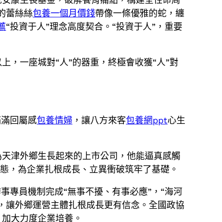
的蕾絲絲
包養一個月價錢
帶像一條優雅的蛇，纏
薦
“投資于人”理念高度契合。“投資于人”，重要
，一座城對“人”的器重，終極會收獲“人”對
滿滿回屬感
包養情婦
，讓八方來客
包養網ppt
心生
為天津外鄉生長起來的上市公司，他能逼真感觸
常態，為企業扎根成長、立異衝破筑牢了基礎。
事專員機制完成“無事不擾、有事必應”，“海河
，讓外鄉運營主體扎根成長更有信念。全國政協
，加大力度企業培養。