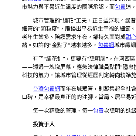
市魅力與平易近生溫度的國際承認。而
包養
這
城市管理的“繡花”工夫，正日益浮現。曩昔
細管的“顆粒度”，雕鏤出平易近生幸福的細節
老年生齒多、陪護需求年夜，卻持久面對成
甜
緒。如許的“金點子”越來越多，
包養網
城市纖
有了“繡花針”，更要有“聰明腦”。在河
——透過一塊塊屏幕，應急法律職員點開“隱患
科技的氣力，讓城市管理從經歷判定轉向精準
台灣包養網
而年夜城眾管，則凝集起全社會
口碑，是幸福最真正的的注腳。當局、居平易
每一次精緻的管理、每一
包養
次聰明的進
投資于人