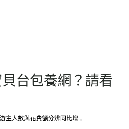
寶貝台包養網？請看
市游主人數與花費額分辨同比增…