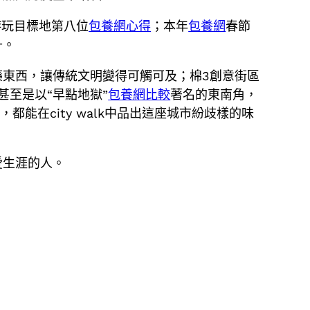
游玩目標地第八位
包養網心得
；本年
包養網
春節
升。
藥東西，讓傳統文明變得可觸可及；棉3創意街區
甚至是以“早點地獄”
包養網比較
著名的東南角，
在city walk中品出這座城市紛歧樣的味
愛生涯的人。