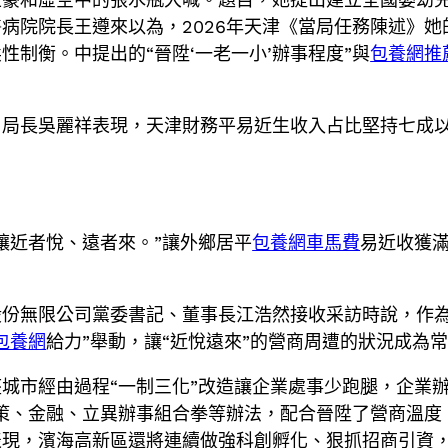
病院院長王遵來以為，2026年天津《當局任務陳述》她
性制衡。中提出的“晉陞‘一老一小’辦事程度”與
包養網推
局長吳麗祥表現，天津財務平易近生收入占比堅持七成以上
讓近者悅、遠者來。”讓外鄉居平
包養網車馬費
易近收獲
股份無限公司黨委書記、董事長江浩然接收采訪時說，作
包養網
給力”舉動，讓“近悅遠來”的營商周遭的狀況成為
城市經由過程“一制三化”改造讓企業處事少跑腿，企業辦
策、金融、立異辦事組合拳等辦法，配合晉陞了營商溫度
表現，濱海高新區還將連續做強科創孵化、狠抓招商引資