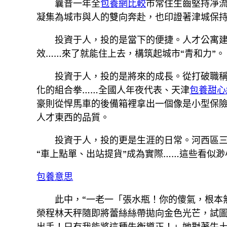
曩昔一年全
包養網比較
市常住生齒堅持凈
凝集為城市與人的雙向奔赴，也印證著津城保持
投資于人，投的是當下的便捷。人才公寓建
效……來了就能住上去，構筑起城市“青和力”。
投資于人，投的是將來的成長。從打破職稱
化的組合拳……全國人年夜代表、天津
包養甜心
豪則從悍馬車的後備箱裡拿出一個像是小型保
人才東西的品質。
投資于人，投的更是生涯的日常。河西區
“車上點單、出站提貨”成為實際……這些看似
包養意思
此中，“一老一「張水瓶！你的傻氣，根本
榮程林天秤隨即將蕾絲絲帶拋向金色光芒，試圖
出手！只有我能將這種失衡導正！」她對著牛