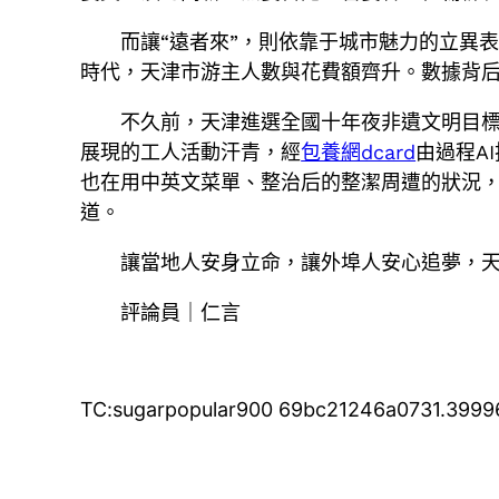
而讓“遠者來”，則依靠于城市魅力的立異
時代，天津市游主人數與花費額齊升。數據背
不久前，天津進選全國十年夜非遺文明目
展現的工人活動汗青，經
包養網dcard
由過程AI
也在用中英文菜單、整治后的整潔周遭的狀況，將
道。
讓當地人安身立命，讓外埠人安心追夢，
評論員｜仁言
TC:sugarpopular900 69bc21246a0731.399