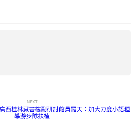
NEXT
廣西桂林藏書樓副研討館員羅天：加大力度小語種
導游步隊扶植