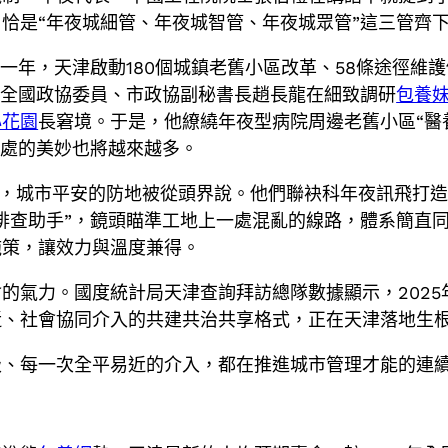
，恰是“年夜城細管、年夜城智管、年夜城眾管”這三管齊
一年，天津啟動180個城鎮老舊小區改革、58條途徑維
。全國政協委員、市政協副秘書長趙長龍在細致調研
包養
心花園
長窘境。于是，他繚繞年夜型病院周邊老舊小區“醫
細處的美妙也將越來越多。
西區，城市平安的防地被從頭界說。他們聯袂科年夜訊飛打造
排查助手”，鏡頭瞄準工地上一處混亂的線路，體系簡直同
施策，讓效力與溫度兼得。
的氣力。國度統計局天津查詢拜訪總隊數據顯示，2025年
近、社會協同介入的共建共治共享格式，正在天津落地生
級、每一次全平易近的介入，都在推進城市管理才能的連