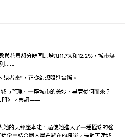
花費額分辨同比增加11.7%和12.2%，城市熱
列……
、遠者來”，正從幻想照進實際。
焦城市管理。一座城市的美妙，畢竟從何而來？
入門》。害詞——
”全國人她的天秤座本能，驅使她進入了一種極端的強
了這份由結合國人居署發布的榜單，是對天津城