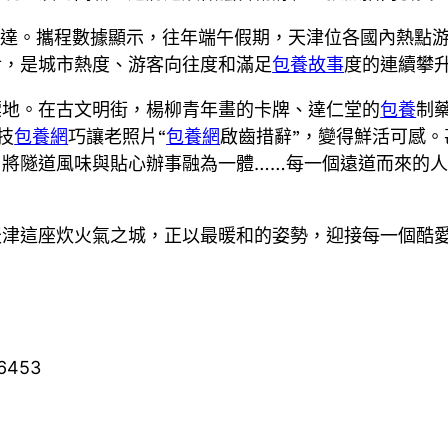
表達。攜程數據顯示，往年端午假期，天津位各國內熱點
后，是城市熱度、游客向往度和滿足
包養故事
度的連續攀
標地。在古文明街，楊柳青年畫的卡牌、達仁堂的
包養
制
技
包養網
巧讓老照片“
包養網
啟齒措辭”，變得鮮活可感。
隧道風味與貼心辦事融為一體……每一個遠道而來的人，都能
天津這座炊火氣之城，正以最暖和的姿勢，迎接每一個酷
96453