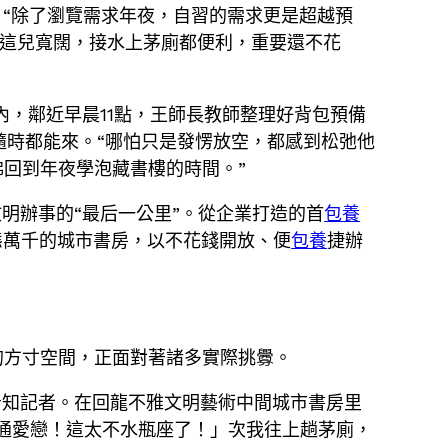
。“除了瀏覽需求年夜，自習的需求更是超越預
“這兒寬闊，接水上茅廁都便利，重要還不花
內，鄰近早晨11點，王師長教師整理好背包預備
隨時都能來。“哪怕只是發愣放空，都感到松弛他
回到年夜學泡藏書樓的時間。”
明辦事的“最后一公里”。從企業打造的首
包養
態萬千的城市書房，以不花錢開放、便
包養
捷辦
的方寸空間，正面對著諸多實際挑釁。
告知記者。在回龍不雅文明藝術中間城市書房里
通愛戀！這太不水瓶座了！」次我往上趟茅廁，