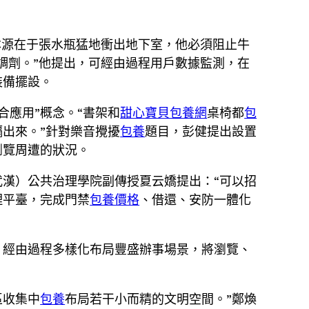
本源在于張水瓶猛地衝出地下室，他必須阻止牛
調劑。”他提出，可經由過程用戶數據監測，在
裝備擺設。
合應用”概念。“書架和
甜心寶貝包養網
桌椅都
包
出來。”針對樂音攪擾
包養
題目，彭健提出設置
瀏覽周遭的狀況。
漢）公共治理學院副傳授夏云嬌提出：“可以招
理平臺，完成門禁
包養價格
、借還、安防一體化
；經由過程多樣化布局豐盛辦事場景，將瀏覽、
區收集中
包養
布局若干小而精的文明空間。”鄭煥