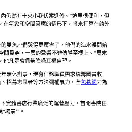
房內仍然有十來小我伏案進修。“這里很便利，但
，在氣象和空間答應的情形下，將來打算在館外
上的雙魚座們哭得更厲害了，他們的海水淚開始
空間貫穿，一層的聲響不難傳導至樓上。“周末
，他凡是會佩帶降噪耳機自習。
全年無休辦事，現有任務職員需求統籌圖書收
員、招募志愿者等方法彌補氣力，全
包養網
力為
當下實體書店行業廣泛的運營壓力，首開書院任
新場景’”。