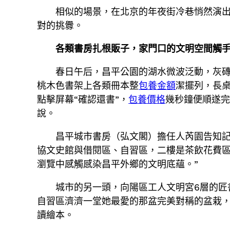
相似的場景，在北京的年夜街冷巷悄然演
對的挑釁。
各類書房扎根販子，家門口的文明空間觸
春日午后，昌平公園的湖水微波泛動，灰
桃木色書架上各類冊本整
包養金額
潔擺列，長
點擊屏幕“確認還書”，
包養價格
幾秒鐘便順遂完
說。
昌平城市書房（弘文閣）擔任人芮園告知記
協文史館與借閱區、自習區，二樓是茶飲花費區
瀏覽中感觸感染昌平外鄉的文明底蘊。”
城市的另一頭，向陽區工人文明宮6層的匠書
自習區濟濟一堂她最愛的那盆完美對稱的盆栽
讀繪本。