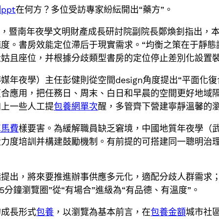
ppt
在何方？多位受訪專家紛紜開出“藥方”。
目，暨南年夜學文明財產成長研討院副院長鄭煥釗指出，
純度。書房效能定位滯后于現實需求。“均衡之策在于靜態
設姑且座位，并根據分歧類型書房的定位停止差別化設置
年夜學）主任彭健則從空間design角度提出“平面化復
合應用，把任務日、周末、白日和早晨的空間更好地域隔
加上一些人工提
包養網單次
醒，多管齊下營建寧靜溫馨的
車馬費
樣要害。為緩解職員缺乏窘境，中國地質年夜學（武
大力度培訓并構建鼓勵機制。有前提的可搭建同一聰明治
嬌提出，將來要推進辦事供應多元化，適配分歧人群需求
5分鐘瀏覽圈”從“有場合”進級為“有品德、有溫度”。
的成長形式
包養
，以瀏覽為基本前言，在
包養金額
城市社