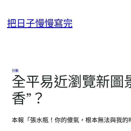
跳
至
把日子慢慢寫完
主
要
內
容
分數
全平易近瀏覽新圖
香”？
本報「張水瓶！你的傻氣，根本無法與我的噸