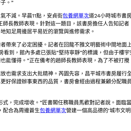
子。”
氣不減。早晨11點，安貞街
包養網單次
道24小時城市書
王師長教師表現。針對這一題目，該書房擔任人告知記者
好地知足周邊居平易近的瀏覽與進修需求。
讀者帶來了必定困擾。記者在回龍不雅文明藝術中間地面
房看到，館內多處已張貼“堅持寧靜”的標識，但由于樓宇
也能懂得。”正在備考的趙師長教師表現，為了不被打攪
開放也需求支出大批精神。芮園先容，昌平城市書房履行
為更好保證辦事東西的品質，書房會經由過程兼顧分配職
形式，完成增收。”匠書閣任務職員馬歡對記者說。面臨
，配合為周邊蒼生
包養網單次
營建一個高品德的‘城市文明