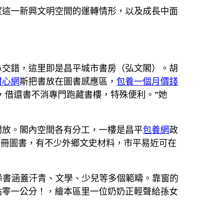
望這一新興文明空間的運轉情形，以及成長中面
鼻交錯，這里即是昌平城市書房（弘文閣）。胡
甜心網
斯把書放在圖書感應區，
包養一個月價錢
，借還書不消專門跑藏書樓，特殊便利。”她
開放。閣內空間各有分工，一樓是昌平
包養網
政
多冊圖書，有不少外鄉文史材料，市平易近可在
冊躲書涵蓋汗青、文學、少兒等多個範疇。靠窗的
點零一公分！，繪本區里一位奶奶正輕聲給孫女