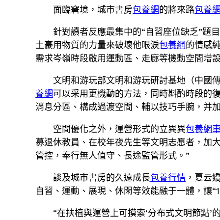
面臨窘境，城市書房
包養網
的將來路
包養網
針對讀者反應最集中的“自習座位缺乏”題
土豪用物質的力量來破壞他眼淚
包養網
的情感
需求岑嶺時段啟用運動區、走廊等機動空間增
文明和游玩部文明和游玩研討基地（中國傳媒
養網
可以采用更機動的方法，同時斟酌時段的復
消息分區、構成過渡空間、輔以技巧手腕，并
空間優化之外，運營形式的立異異
包養網
募退休教員、在校年夜先生等文明志愿者，加
管控，奉行無人值守、長途監管形式。”
談及城市書房的久遠成長
包養行情
，夏云
自習、運動、展現、休閑等效能融于一體，讓“1
“在扶植與運營上可摸索‘分布式文明節點’