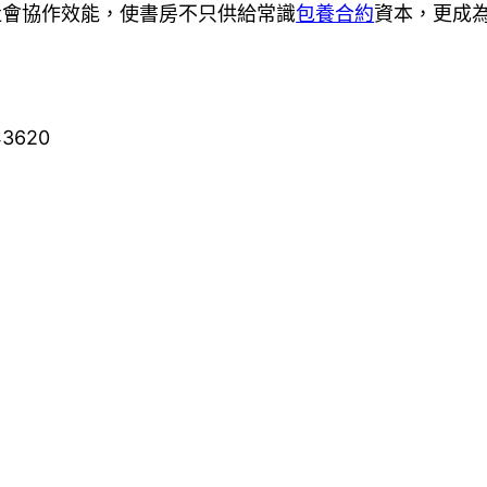
社會協作效能，使書房不只供給常識
包養合約
資本，更成
43620