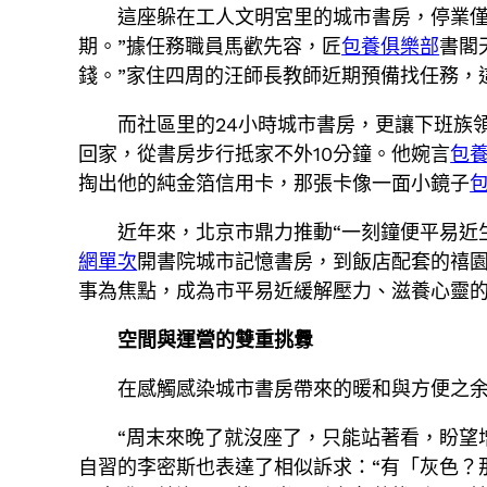
這座躲在工人文明宮里的城市書房，停業僅
期。”據任務職員馬歡先容，匠
包養俱樂部
書閣
錢。”家住四周的汪師長教師近期預備找任務，
而社區里的24小時城市書房，更讓下班族
回家，從書房步行抵家不外10分鐘。他婉言
包
掏出他的純金箔信用卡，那張卡像一面小鏡子
近年來，北京市鼎力推動“一刻鐘便平易近
網單次
開書院城市記憶書房，到飯店配套的禧園
事為焦點，成為市平易近緩解壓力、滋養心靈的
空間與運營的雙重挑釁
在感觸感染城市書房帶來的暖和與方便之
“周末來晚了就沒座了，只能站著看，盼望
自習的李密斯也表達了相似訴求：“有「灰色？