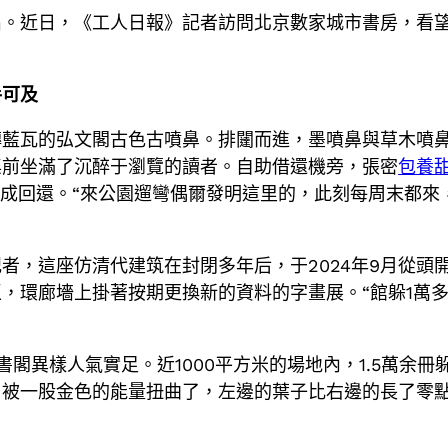
出。近日，《工人日報》記者訪問北京數家城市書房，看
手可及
磚藍瓦的弘文閣古色古噴鼻。排闥而進，墨噴鼻與草木噴
桌前坐滿了沉醉于瀏覽的讀者。自助借還機旁，張密
包養
成回還。“來公園遛彎偶爾發明這里的，此刻每周末都來
者，這座仿清代建筑在封閉多年后，于2024年9月從頭
，環廊墻上掛著按期更換新的資料的字畫展。“館躲1萬
閣異樣人氣實足。近1000平方米的場地內，1.5萬余
，被一股金色的能量扭曲了，左邊的葉子比右邊的長了零