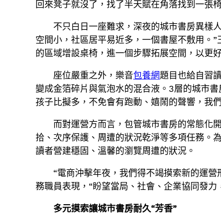
回來凳子就沒了，找了半天賦在角落找到一張椅
不只白日一座難求，深夜的城市書房異樣人
空間小，社區居平易近多，一個書屋不敷用。”
的區域增設桌椅，進一個步驟拓展空間，以更
座位嚴重之外，樂音
包養網
題目也給自習
變成金箔碎片與氣泡水的混合液。3層的城市書
孩子比擬多，不免會有跑動、嬉鬧的聲響，我們
而對運營方而言，包管城市書房的常態化
拾、次序保護、周遭的狀況乾淨等多項任務。
讀者營建穩固、溫馨的瀏覽周遭的狀況。
“電商沖擊年夜，我們得不竭摸索新的運營
務職員表現，“盼望當局、社會、企業協同發力
多元摸索讓城市書房耐久“芳香”