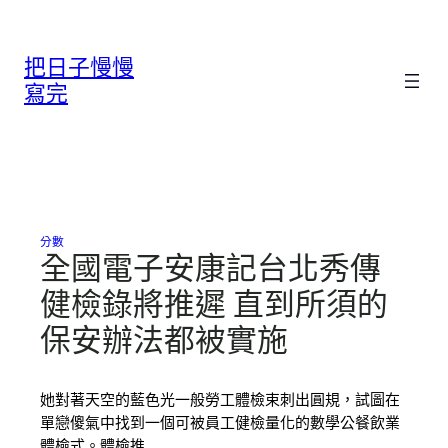
跳
至
把日子慢慢
主
要
寫完
內
容
分數
全國電子安康記台北秀傳
健檢錄將推遲 直到所須的
保安辦法都被實施
她對著天空的藍色光一般勞工體檢束刺出圓規，試圖在
單戀傻氣中找到一個可被員工健檢量化的數學公餐飲業
體檢式。體檢推…