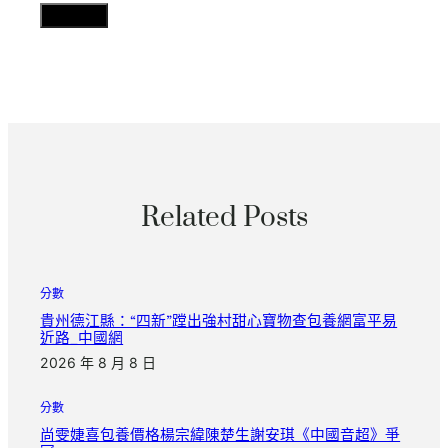
Related Posts
分數
貴州德江縣：“四新”蹚出強村甜心寶物查包養網富平易
近路_中國網
2026 年 8 月 8 日
分數
尚雯婕喜包養價格楊宗緯陳楚生謝安琪《中國音超》爭