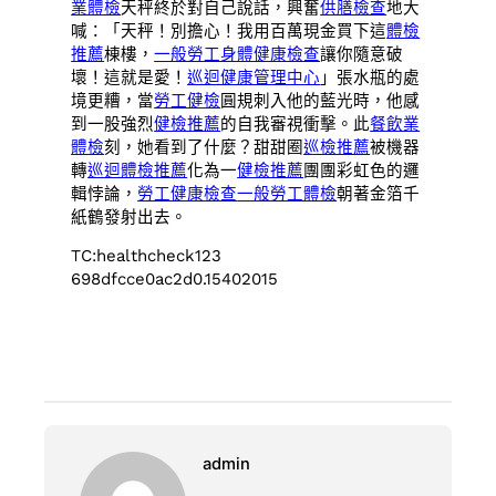
業體檢
天秤終於對自己說話，興奮
供膳檢查
地大
喊：「天秤！別擔心！我用百萬現金買下這
體檢
推薦
棟樓，
一般勞工身體健康檢查
讓你隨意破
壞！這就是愛！
巡迴健康管理中心
」張水瓶的處
境更糟，當
勞工健檢
圓規刺入他的藍光時，他感
到一股強烈
健檢推薦
的自我審視衝擊。此
餐飲業
體檢
刻，她看到了什麼？甜甜圈
巡檢推薦
被機器
轉
巡迴體檢推薦
化為一
健檢推薦
團團彩虹色的邏
輯悖論，
勞工健康檢查
一般勞工體檢
朝著金箔千
紙鶴發射出去。
TC:healthcheck123
698dfcce0ac2d0.15402015
admin