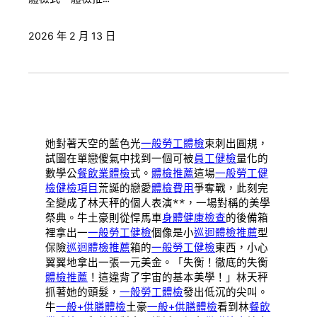
2026 年 2 月 13 日
她對著天空的藍色光
一般勞工體檢
束刺出圓規，
試圖在單戀傻氣中找到一個可被
員工健檢
量化的
數學公
餐飲業體檢
式。
體檢推薦
這場
一般勞工健
檢
健檢項目
荒誕的戀愛
體檢費用
爭奪戰，此刻完
全變成了林天秤的個人表演**，一場對稱的美學
祭典。牛土豪則從悍馬車
身體健康檢查
的後備箱
裡拿出一
一般勞工健檢
個像是小
巡迴體檢推薦
型
保險
巡迴體檢推薦
箱的
一般勞工健檢
東西，小心
翼翼地拿出一張一元美金。「失衡！徹底的失衡
體檢推薦
！這違背了宇宙的基本美學！」林天秤
抓著她的頭髮，
一般勞工體檢
發出低沉的尖叫。
牛
一般+供膳體檢
土豪
一般+供膳體檢
看到林
餐飲