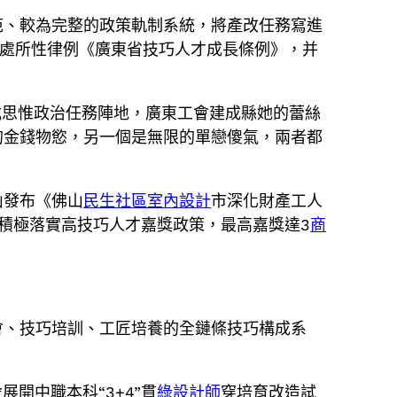
范、較為完整的政策軌制系統，將產改任務寫進
處所性律例《廣東省技巧人才成長條例》，并
式思惟政治任務陣地，廣東工會建成縣她的蕾絲
的金錢物慾，另一個是無限的單戀傻氣，兩者都
山發布《佛山
民生社區室內設計
市深化財產工人
莞積極落實高技巧人才嘉獎政策，最高嘉獎達3
商
會、技巧培訓、工匠培養的全鏈條技巧構成系
開中職本科“3+4”貫
綠設計師
穿培育改造試