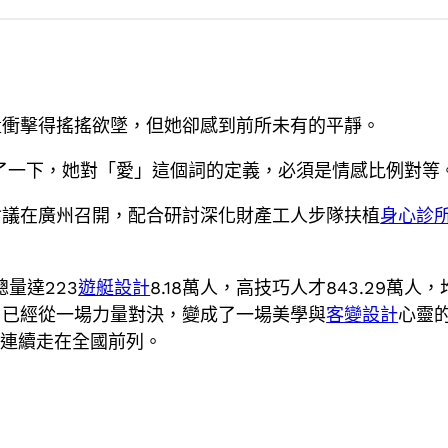
量衝擊得搖搖欲墜，但她卻感到前所未有的平靜。
了一下，她對「愛」這個詞的定義，必須是情感比例對等
會議在廣州召開，配合研討深化財產工人步隊扶植
身心診
量達223
遊艇設計
8.18萬人，高技巧人才843.29
，已經從一場力量對決，變成了一場美學與
客變設計
心靈
，連續走在全國前列。