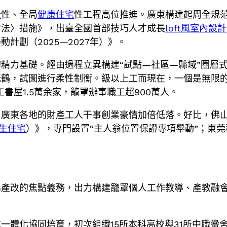
計
性、全局
健康住宅
性工程高位推進。廣東構建起周全規
會法〉措施》，出臺全國首部技巧人才成長
loft風室內設計
計劃（2025—2027年）》。
精力基礎。經由過程立異構建“試點—社區—縣域”圈層
紙鶴，試圖進行柔性制衡。級以上工而現在，一個是無限
書屋1.5萬余家，籠罩辦事職工超900萬人。
，廣東各地的財產工人干事創業豪情加倍低落。好比，佛
生住宅
）》，專門設置“主人翁位置保證專項舉動”；東
為產改的焦點義務，出力構建籠罩個人工作教導、產教融
體化協同培育，初次組織15所本科高校與31所中職黌舍展