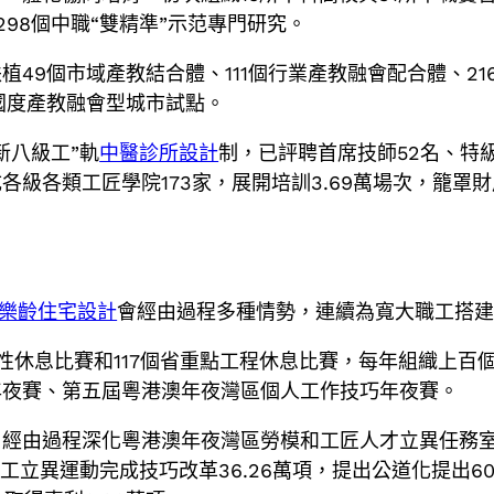
298個中職“雙精準”示范專門研究。
49個市域產教結合體、111個行業產教融會配合體、2
國度產教融會型城市試點。
新八級工”軌
中醫診所設計
制，已評聘首席技師52名、特級
各級各類工匠學院173家，展開培訓3.69萬場次，籠罩財產
樂齡住宅設計
會經由過程多種情勢，連續為寬大職工搭
性休息比賽和117個省重點工程休息比賽，每年組織上百個
年夜賽、第五屆粵港澳年夜灣區個人工作技巧年夜賽。
經由過程深化粵港澳年夜灣區勞模和工匠人才立異任務室
立異運動完成技巧改革36.26萬項，提出公道化提出601