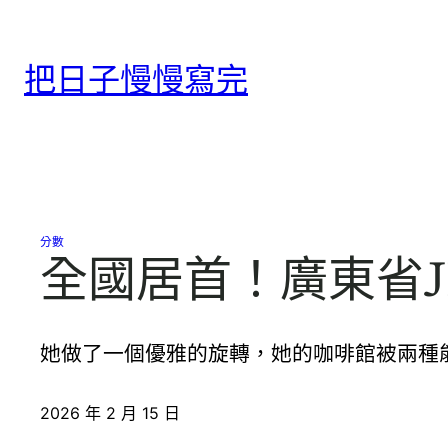
跳
至
把日子慢慢寫完
主
要
內
容
分數
全國居首！廣東省J
她做了一個優雅的旋轉，她的咖啡館被兩種能
2026 年 2 月 15 日