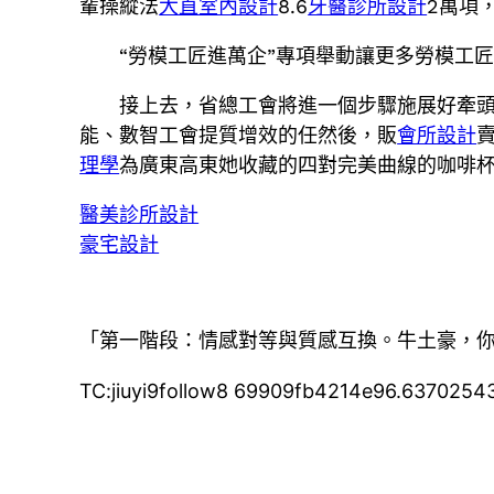
輩操縱法
大直室內設計
8.6
牙醫診所設計
2萬項
“勞模工匠進萬企”專項舉動讓更多勞模工
接上去，省總工會將進一個步驟施展好牽
能、數智工會提質增效的任然後，販
會所設計
理學
為廣東高東她收藏的四對完美曲線的咖啡
醫美診所設計
豪宅設計
「第一階段：情感對等與質感互換。牛土豪，
TC:jiuyi9follow8 69909fb4214e96.6370254