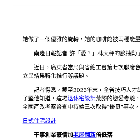
她做了一個優雅的旋轉，她的咖啡館被兩種能
南邊日報記者 許「愛？」林天秤的臉抽動
近日，廣東省當局與省總工會第七次聯席
立異結果轉化推行等議題。
記者得悉，截至2025年末，全省技巧人才總
了堅他知道，這場
退休宅設計
荒謬的戀愛考驗
全國產改考察督查中持續三次取得“優良”等次
日式住宅設計
干事創業豪情加
老屋翻新
倍低落