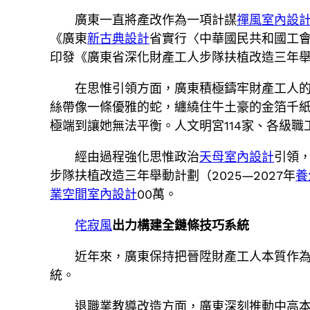
廣東一直將產改作為一項計謀
禪風室內設
《廣東
新古典設計
省實行〈中華國民共和國工
印發《廣東省深化財產工人步隊扶植改造三年舉動
在思惟引領方面，廣東積極鑄牢財產工人的
絲帶像一條優雅的蛇，纏繞住牛土豪的金箔千
極端到讓她無法平衡。人文明宮114家、各級職工
經由過程強化思惟政治
天母室內設計
引領
步隊扶植改造三年舉動計劃（2025—2027年
養
業空間室內設計
00萬。
侘寂風
出力構建全鏈條技巧系統
近年來，廣東保持把晉陞財產工人本質作
統。
退職業教導改造方面，廣東深刻推動中高本一