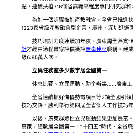
點，連續扶植316個省高職高程度專門研究群和
為進一個步驟推進產教融會，全省已推進扶植
1223家省級產教融會型企業，廣州、深圳進選
技巧培訓力度連續加年夜。廣東周全落實“
計
才經由過程貫穿評價獲評
無毒建材
職稱。建成
級6.85萬人次。
立異任務室多少數字居全國第一
休息比賽、立異運動、助企辦事……廣東工
全省連續抓好海優勢電項目等2項全國引領
技巧交鋒。勝利舉行第四屆全省個人工作技巧
以後，廣東群眾性立異運動結果更加豐富。
萬家，總數居全國第一。“十四五”時代，全省職工