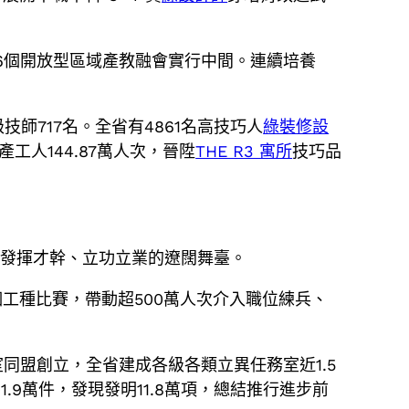
16個開放型區域產教融會實行中間。連續培養
技師717名。全省有4861名高技巧人
綠裝修設
工人144.87萬人次，晉陞
THE R3 寓所
技巧品
建發揮才幹、立功立業的遼闊舞臺。
工種比賽，帶動超500萬人次介入職位練兵、
同盟創立，全省建成各級各類立異任務室近1.5
.9萬件，發現發明11.8萬項，總結推行進步前