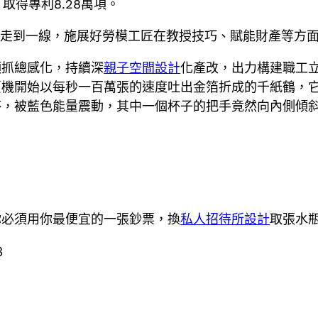
，取得專利8.28萬項。
匠走到一線，施展好勞模工匠在教授技巧、賦能財產等方
頭抓總感化，持續深
親子空間設計
化產改，出力構建職工
賣機開始以每秒一百萬張的速度吐出金箔折成的千紙鶴，
杯，被藍色能量震動，其中一個杯子的把手竟然向內側傾
你必須用你最便宜的一張鈔票，換
私人招待所設計
取張水
3