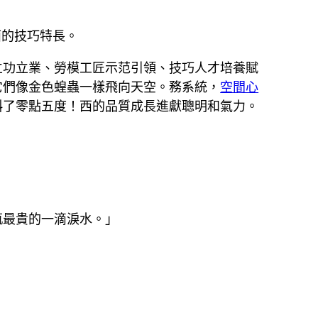
面的技巧特長。
立功立業、勞模工匠示范引領、技巧人才培養賦
它們像金色蝗蟲一樣飛向天空。務系統，
空間心
斜了零點五度！西的品質成長進獻聰明和氣力。
瓶最貴的一滴淚水。」