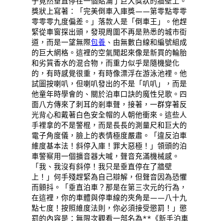
子竟然垂直停在一個貼滿了巨大獎狀的牆壁上。
獎狀上寫著：「完美倒車入庫獎——第零點零零
零零零九度偏差。」落款人是「倒車王」。他趕
緊從車窗探出頭，發現周圍不再是熟悉的城市街
道，而是一望無際
包養
、由無數白線和編號組成
的巨大網格。這裡的空氣聞起來像是新買的輪胎
和劣質香水的混合物，而重力似乎是隨機變化
的，有時感覺很重，有時像漂浮在游泳池裡。他
試圖按喇叭，但喇叭發出的不是「叭叭」，而是
他童年時學會的、關於泊車口訣的魔性兒歌。四
面八方傳來了刺耳的剎車聲，接著，一群穿著反
光背心和戴著白色安全帽的人朝他衝來。這些人
手裡拿的不是警棍，而是長長的測量尺和巨大的
電子角度儀，臉上的表情極度嚴肅。「違反泊車
維度基本法！斜停入庫！罪大惡極！」領頭的泊
車警察用一個擴音器大喊，聲音充滿機械感。
「我、我沒有斜停！我只是垂直停在了牆壁
上！」何手殘趕緊為自己辯解，但聲音因為恐懼
而顫抖。「垂直泊車？那是在第三次元的行為，
在這裡，你的車體與停車線的夾角是——八十九
點七度！按照維度法則，你必須接受懲罰！」懲
罰的內容是：無限次觀看一部名為**《新手泊車