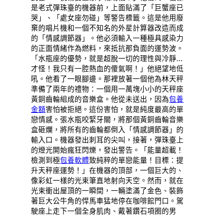
是老式彈珠臺的機器前，上面貼滿了「巨蟹座已
哭」、「處女座勿碰」等警告標籤。這是他用廢
棄的唱片機和一個不知名的外星計算器改造而成
的「情感調節器」。他必須輸入一種極具感染力
的正面情緒作為燃料，來抵抗那負面的運勢波。
「水瓶座的優勢，就是超脫一切的理性與冷靜…
才怪！我只有一腔熱血的傻氣啊！」他絕望地低
吼。他看了一眼腳邊。那裡放著一個他為林天秤
準備了兩年的禮物：一個用一萬塊小小的天秤座
黃銅齒輪組成的音樂盒。他從未送出，因為
包養
金額
害怕被拒絕。這份害怕，就是純度最高的單
戀情感。張水瓶咬緊牙關，將那個黃銅齒輪音樂
盒砸爛，將所有的齒輪都倒入「情感調節器」的
輸入口。機器發出刺耳的尖叫，接著，彈珠臺上
的燈光開始瘋狂閃爍，發出警告。「能量超載！
檢測到極
包養軟體
致純粹的單戀能量！目標：提
升天秤座運勢！」在機器的頂部，一個巨大的、
像彩虹一樣的光束筆直地射向天空。然而，就在
光束衝出屋頂的一瞬間，一輛塗滿了金色、裝飾
著巨大公牛角的悍馬車猛地停在咖啡館門口。駕
駛座上走下一個全身肌肉、戴著鑽石項圈的男