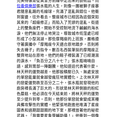
完美得像是從黃金分割線中走出來的藝術品。而
包養俱樂部
張水瓶的人生，則像一團被獅子座暴
君隨意亂踢的毛線球，充滿了混亂與錯位。他衝
到窗邊，往外看去。整座城市已經因為這個突如
其來的「超級修正」而陷入了荒謬的混亂。街道
上的雙魚座們，開始不受控制地流下鹹鹹的海水
淚，他們無法停止地哭泣，導致城市低窪處已經
形成了小型潟湖。那些摩羯座的上班族，嚴格遵
守著廣播中「摩羯座今天適合原地踏步，否則將
失去襪子」的指令。數百名西裝筆挺的摩羯座正
整齊地站在原地，他們的鞋子裡裝滿了已經潮濕
的淚水。「負百分之八十七？」張水瓶喃喃自
語，感到胃部一陣翻騰，他知道這代表著什麼。
林天秤的運勢越差，他那股積壓已久、無處安放
的單戀能量就會越發瘋狂地實體化。上次林天秤
的戀愛運勢跌至百分之二十，張水瓶就發現他的
廚房裡長滿了巨大的、形狀是林天秤側臉的粉紅
色蘑菇。他必須在今天結束前，將林天秤的運勢
至少提升到零。否則，他那份單戀就會變成某種
具備攻擊性的實體。他緊張地跑進他堆滿了星座
圖表和過期甜甜圈的地下室，那裡放著他的秘密
武器。「我需要星象學輔助儀！」他衝到一個像