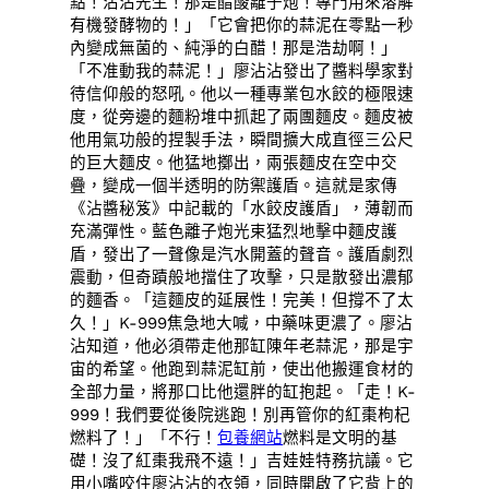
點！沾沾先生！那是醋酸離子炮！專門用來溶解
有機發酵物的！」「它會把你的蒜泥在零點一秒
內變成無菌的、純淨的白醋！那是浩劫啊！」
「不准動我的蒜泥！」廖沾沾發出了醬料學家對
待信仰般的怒吼。他以一種專業包水餃的極限速
度，從旁邊的麵粉堆中抓起了兩團麵皮。麵皮被
他用氣功般的捏製手法，瞬間擴大成直徑三公尺
的巨大麵皮。他猛地擲出，兩張麵皮在空中交
疊，變成一個半透明的防禦護盾。這就是家傳
《沾醬秘笈》中記載的「水餃皮護盾」，薄韌而
充滿彈性。藍色離子炮光束猛烈地擊中麵皮護
盾，發出了一聲像是汽水開蓋的聲音。護盾劇烈
震動，但奇蹟般地擋住了攻擊，只是散發出濃郁
的麵香。「這麵皮的延展性！完美！但撐不了太
久！」K-999焦急地大喊，中藥味更濃了。廖沾
沾知道，他必須帶走他那缸陳年老蒜泥，那是宇
宙的希望。他跑到蒜泥缸前，使出他搬運食材的
全部力量，將那口比他還胖的缸抱起。「走！K-
999！我們要從後院逃跑！別再管你的紅棗枸杞
燃料了！」「不行！
包養網站
燃料是文明的基
礎！沒了紅棗我飛不遠！」吉娃娃特務抗議。它
用小嘴咬住廖沾沾的衣領，同時開啟了它背上的