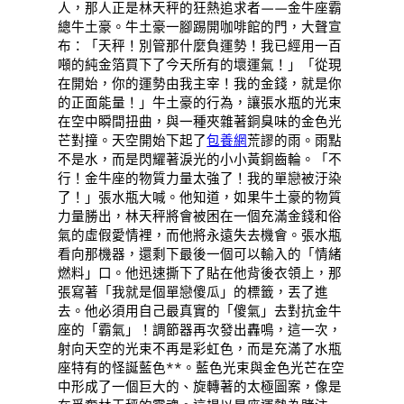
人，那人正是林天秤的狂熱追求者——金牛座霸
總牛土豪。牛土豪一腳踢開咖啡館的門，大聲宣
布：「天秤！別管那什麼負運勢！我已經用一百
噸的純金箔買下了今天所有的壞運氣！」「從現
在開始，你的運勢由我主宰！我的金錢，就是你
的正面能量！」牛土豪的行為，讓張水瓶的光束
在空中瞬間扭曲，與一種夾雜著銅臭味的金色光
芒對撞。天空開始下起了
包養網
荒謬的雨。雨點
不是水，而是閃耀著淚光的小小黃銅齒輪。「不
行！金牛座的物質力量太強了！我的單戀被汙染
了！」張水瓶大喊。他知道，如果牛土豪的物質
力量勝出，林天秤將會被困在一個充滿金錢和俗
氣的虛假愛情裡，而他將永遠失去機會。張水瓶
看向那機器，還剩下最後一個可以輸入的「情緒
燃料」口。他迅速撕下了貼在他背後衣領上，那
張寫著「我就是個單戀傻瓜」的標籤，丟了進
去。他必須用自己最真實的「傻氣」去對抗金牛
座的「霸氣」！調節器再次發出轟鳴，這一次，
射向天空的光束不再是彩虹色，而是充滿了水瓶
座特有的怪誕藍色**。藍色光束與金色光芒在空
中形成了一個巨大的、旋轉著的太極圖案，像是