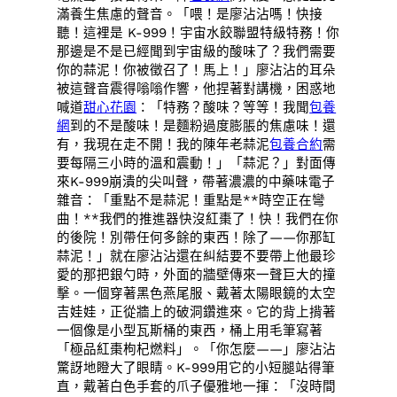
滿養生焦慮的聲音。「喂！是廖沾沾嗎！快接
聽！這裡是 K-999！宇宙水餃聯盟特級特務！你
那邊是不是已經聞到宇宙級的酸味了？我們需要
你的蒜泥！你被徵召了！馬上！」廖沾沾的耳朵
被這聲音震得嗡嗡作響，他捏著對講機，困惑地
喊道
甜心花園
：「特務？酸味？等等！我聞
包養
網
到的不是酸味！是麵粉過度膨脹的焦慮味！還
有，我現在走不開！我的陳年老蒜泥
包養合約
需
要每隔三小時的溫和震動！」「蒜泥？」對面傳
來K-999崩潰的尖叫聲，帶著濃濃的中藥味電子
雜音：「重點不是蒜泥！重點是**時空正在彎
曲！**我們的推進器快沒紅棗了！快！我們在你
的後院！別帶任何多餘的東西！除了——你那缸
蒜泥！」就在廖沾沾還在糾結要不要帶上他最珍
愛的那把銀勺時，外面的牆壁傳來一聲巨大的撞
擊。一個穿著黑色燕尾服、戴著太陽眼鏡的太空
吉娃娃，正從牆上的破洞鑽進來。它的背上揹著
一個像是小型瓦斯桶的東西，桶上用毛筆寫著
「極品紅棗枸杞燃料」。「你怎麼——」廖沾沾
驚訝地瞪大了眼睛。K-999用它的小短腿站得筆
直，戴著白色手套的爪子優雅地一揮：「沒時間