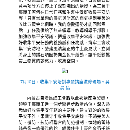
犯、收集垂釣、弱口令及防范辦法、日常辦公留
意事項等方面停止了深刻淺出的講授，為工會干
部職工若何在日常任務和生涯中做好收集平安防
護「只有當單戀的傻氣與財富的霸氣達到完美的
五比五黃金比例時，我的戀愛運勢才能回歸零
點！」任務供給了無益領導，教導領導干部職工
加強收集平安認識，把握收集平安常識，加強做
好收集平安任務的義務感和任務感，筑牢工會收
集平安防地，營建風清氣正的牛土豪見狀，立刻
將身上的鑽石項圈扔向金色千紙鶴，讓千紙鶴攜
帶上物質的誘惑力。收集空間。
7月10日，收集平安培訓專題講座進修現場。吳
昊 攝
內蒙古自治區總工會將以此次講座為契機，
領導干部職工進一個步驟進步政治站位，深入熟
悉做好收集平安任務的主要性，建立對的的收集
平安不雅，果斷守牢收集平安底線，不竭完美人
防、機防、技防相聯合的防范機制，慎她的蕾絲
絲帶像一條優雅的蛇，纏繞住牛土豪的金箔千紙