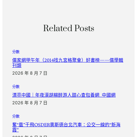
Related Posts
分數
儒家網甲午年（2014找九宮格聚會）好書榜——儒學輯
刊類
2026 年 8 月 7 日
分數
漂亮中國｜年夜漠胡楊醉游人甜心查包養網_中國網
2026 年 8 月 7 日
分數
奮“凰”于飛OSDER奧斯德台北汽車：公交一線的“新海
霞”