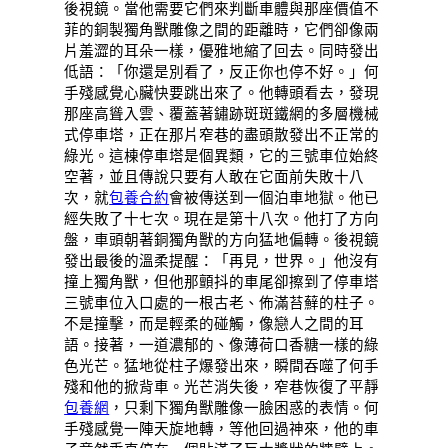
後視鏡。當他需要它們來判斷車體與那座價值不
菲的銅製獨角獸雕像之間的距離時，它們卻像兩
片羞澀的耳朵一樣，優雅地縮了回去。同時發出
低語：「你還是別看了，反正你也停不好。」何
手殘感覺心臟快要跳出來了。他轉頭看去，發現
那座高聳入雲、覆蓋著鏽跡斑斑鐵網的多層機械
式停車塔，正在那片窄巷的盡頭散發出不正常的
綠光。這棟停車塔是個異類，它的三號車位始終
空著，並且傳說只要有人敢在它面前失敗十八
次，就
包養合約
會被傳送到一個泊車地獄。他已
經失敗了十七次。現在是第十八次。他打了方向
盤，車頭朝著銅獨角獸的方向猛地偏轉。後視鏡
發出最後的溫柔提醒：「再見，世界。」他沒有
撞上獨角獸，但他那顫抖的車尾卻擦到了停車塔
三號車位入口處的一根古老、佈滿苔蘚的柱子。
不是撞擊，而是輕柔的碰觸，像戀人之間的耳
語。接著，一道濃郁的、像薄荷口香糖一樣的綠
色光芒。猛地從柱子爆發出來，瞬間吞噬了何手
殘和他的掀背車。光芒消失後，窄巷恢復了平靜
包養網
，只剩下獨角獸雕像一臉困惑的表情。何
手殘感覺一陣天旋地轉，等他回過神來，他的車