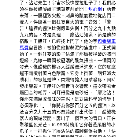
了，沾沾先生！宇宙水餃快要拉肚子了！我們必
須在你被醋酸離子炮鎖定前離開！
甜心網
」話音
未落，一股極致尖銳、刺鼻的酸氣猛地從店門口
灌入，伴隨著一個狂妄自大的電子音效：「警
告！這裡的醬油比例嚴重失衡！百分之九十九點
九九的醋，才是真理！」廖沾沾知道，這是他的
宿敵，王醋狂，已經找上門了。他的宇
包養網車
馬費
宙冒險，被迫從他對蒜泥的焦慮中，正式開
始了。一個狂妄的影子佔滿了那扇被撞破的牆門
邊緣，光線一瞬間被極端的酸氣扭曲。一個閃閃
發光、像醋罐的機器人緩緩漂浮進來，它的底座
還不斷噴射著白色醋霧。它身上掛著「醋狂派大
勝利」的霓虹燈牌，閃爍得讓人眼睛發疼，同時
發出警報。王醋狂的聲音再次響起，這次帶著金
屬回音的嘲弄，刺耳得像是磨砂紙。「廖沾沾！
你那充滿腐敗氣味的蒜泥，是對醬料學的侮辱！
必須淨化！」「你將為你那百分之五的醬油，以
及百分之九十五的邪惡蒜頭付出代價！」醋罐機
器人的頂端裂開，露出了一個巨大的管口，正在
聚積藍色光芒。K-999特務用它穿著燕尾服的小
爪子，一把抓住了廖沾沾的褲腳催促著他。「快