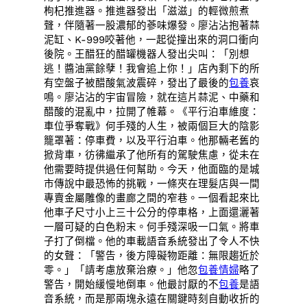
枸杞推進器。推進器發出「滋滋」的輕微煎煮
聲，伴隨著一股濃郁的蔘味爆發。廖沾沾抱著蒜
泥缸、K-999咬著他，一起從撞出來的洞口衝向
後院。王醋狂的醋罐機器人發出尖叫：「別想
逃！醬油黨餘孽！我會追上你！」店內剩下的所
有空盤子被醋酸氣波震碎，發出了最後的
包養
哀
鳴。廖沾沾的宇宙冒險，就在這片蒜泥、中藥和
醋酸的混亂中，拉開了帷幕。《平行泊車維度：
車位爭奪戰》何手殘的人生，被兩個巨大的陰影
籠罩著：停車費，以及平行泊車。他那輛老舊的
掀背車，彷彿繼承了他所有的駕駛焦慮，從未在
他需要時提供過任何幫助。今天，他面臨的是城
市傳說中最恐怖的挑戰，一條夾在理髮店與一間
專賣金屬雕像的畫廊之間的窄巷。一個看起來比
他車子尺寸小上三十公分的停車格，上面還灑著
一層可疑的白色粉末。何手殘深吸一口氣。將車
子打了倒檔。他的車載語音系統發出了令人不快
的女聲：「警告，後方障礙物距離：無限趨近於
零。」「請考慮放棄治療。」他忽
包養情婦
略了
警告，開始緩慢地倒車。他最討厭的不
包養
是語
音系統，而是那兩塊永遠在關鍵時刻自動收折的