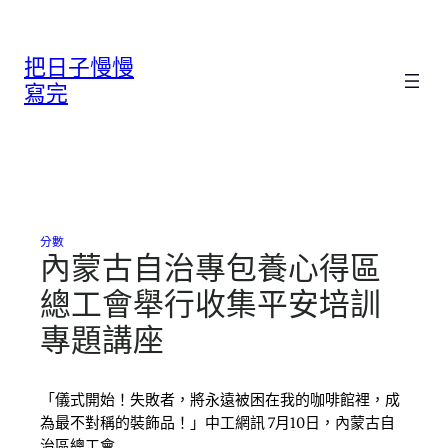
跳
至
把日子慢慢
主
要
寫完
內
容
分數
內蒙古自治專包養心得區
總工會舉行收集平安培訓
專題講座
「儀式開始！失敗者，將永遠被困在我的咖啡館裡，成
為最不對稱的裝飾品！」中工網訊 7月10日，內蒙古自
治區總工會…