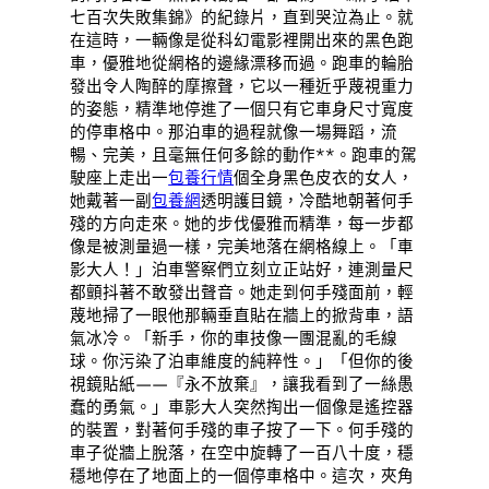
七百次失敗集錦》的紀錄片，直到哭泣為止。就
在這時，一輛像是從科幻電影裡開出來的黑色跑
車，優雅地從網格的邊緣漂移而過。跑車的輪胎
發出令人陶醉的摩擦聲，它以一種近乎蔑視重力
的姿態，精準地停進了一個只有它車身尺寸寬度
的停車格中。那泊車的過程就像一場舞蹈，流
暢、完美，且毫無任何多餘的動作**。跑車的駕
駛座上走出一
包養行情
個全身黑色皮衣的女人，
她戴著一副
包養網
透明護目鏡，冷酷地朝著何手
殘的方向走來。她的步伐優雅而精準，每一步都
像是被測量過一樣，完美地落在網格線上。「車
影大人！」泊車警察們立刻立正站好，連測量尺
都顫抖著不敢發出聲音。她走到何手殘面前，輕
蔑地掃了一眼他那輛垂直貼在牆上的掀背車，語
氣冰冷。「新手，你的車技像一團混亂的毛線
球。你污染了泊車維度的純粹性。」「但你的後
視鏡貼紙——『永不放棄』，讓我看到了一絲愚
蠢的勇氣。」車影大人突然掏出一個像是遙控器
的裝置，對著何手殘的車子按了一下。何手殘的
車子從牆上脫落，在空中旋轉了一百八十度，穩
穩地停在了地面上的一個停車格中。這次，夾角