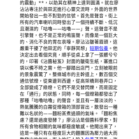
的震動」**，以助其在精神上達到圓滿。就在廖
沾沾專注於與蒜泥進行心靈交流時，外面的世界
開始發出一些不對勁的信號。首先是聲音。街上
所有的汽車喇叭同時發出了一個持續不斷、低沉
且潮濕的「咕嚕——咕嚕——」聲。這聲音不是
引擎聲，也不是正常的鳴笛聲，而像是一個巨大
的、消化不良的胃在哀嚎。廖沾沾皺著眉頭，這
嚴重干擾了他蒜泥的「寧靜冥想」
短期包養
。他
決定出去看個究竟，順手從桌上拿了一張髒兮兮
的，印著《沾醬秘笈》封面的皺衛生紙，塞進口
袋以備不時之需。他一腳踏出店門，立刻被眼前
的景象震驚了。整條城市的主幹道上，數百個交
通信號燈，從東邊到西邊，從高架橋到巷弄口，
全部變成了綠燈。它們不是交替閃爍，而是固定
在「通行」的狀態，同時，每一個燈箱都發出了
那種「咕嚕咕嚕」的聲音，並且有一層淡淡的、
熱氣騰騰的白霧從燈箱的頂部冒出，散發出一種
難以名狀的——麵粉蒸煮過頭的氣味。「麵粉焦
慮？還是過度發酵？」廖沾沾是個醬料學家，對
所有食物相關的氣味都極度敏感。他聞出來了，
這是一種只有在極度巨大的麵團因為壓力過大而