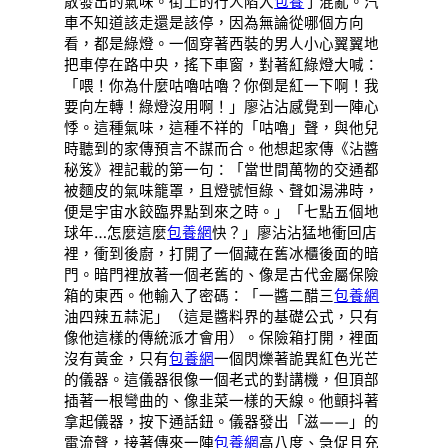
散發出的氣味。街上的行人陷入
包養
了混亂。汽
車不知道該走還是該停，因為無論從哪個方向
看，都是綠燈。一個穿著西裝的男人小心翼翼地
把車停在路中央，搖下車窗，對著紅綠燈大喊：
「喂！你為什麼咕嚕咕嚕？你倒是紅一下啊！我
要向左轉！綠燈沒用啊！」廖沾沾感覺到一陣心
悸。這種氣味，這種不祥的「咕嚕」聲，與他兒
時聽到的家傳預言不謀而合。他想起家傳《沾醬
秘笈》裡記載的第一句：「當世間萬物的交通都
被麵皮的氣味籠罩，且燈號恒綠、聲如湯沸時，
便是宇宙水餃臨界點到來之時。」「七點五個地
球年…怎麼這麼
包養網
快？」廖沾沾猛地衝回店
裡，衝到後廚，打開了一個藏在舊冰櫃後面的暗
門。暗門裡放著一個老舊的、像是古代金屬保險
箱的東西。他輸入了密碼：「一醬二醋三
包養網
油四辣五蒜泥」（這是醬料界的基礎公式，只有
像他這樣的傳統派才會用）。保險箱打開，裡面
沒有黃金，只有
包養網
一個閃爍著詭異紅色光芒
的儀器。這儀器很像一個老式的對講機，但頂部
插著一根彎曲的、像韭菜一樣的天線。他顫抖著
拿起儀器，按下通話鈕。儀器發出「滋——」的
電流聲，接著傳來一陣
包養網
高八度、急促且充