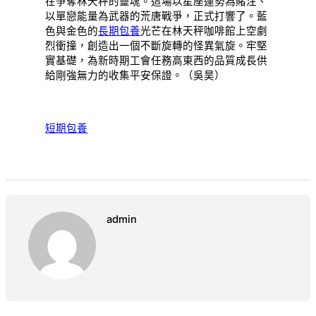
在爭奪林天秤的靈魂。這場以星座運勢為賭注、
以單戀能量為武器的荒唐戰爭，正式打響了。藍
色與金色的
長期包養
光芒在林天秤咖啡館上空劇
烈衝撞，創造出一個不斷旋轉的怪異氣旋。牢堅
實基礎，為新時期工會任務高東西的品質成長供
給剛強無力的收集平安保證。（吳昊）
短期包養
admin