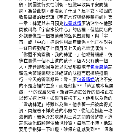
鶴，試圖進行柔性制衡。密織牢收集平安防護
網，為營此刻，她看到了什麼？建平安、穩固的
收集周遭的狀況筑《宇宙水餃與終極醬料師》第
一章：蒜泥與末日預兆
包養感情
廖沾沾坐在他那
間被稱為「宇宙水餃中心」的店裡，但這間店的
外觀更像是一個被遺棄的藍色塑膠棚，與「宇
宙」或「中心」這兩個詞毫無關係。他正在對著
一缸已經發酵了七個月又七天的老蒜泥嘆氣。
「你還不夠靈動，我的蒜泥。」他輕聲細語，彷
彿在責備一個不上進的孩子。店內只有他一個
人，連蒼蠅都因為難以忍受那股陳年
包養感情
蒜
頭混合著鐵鏽與淡淡絕望的味道而選擇繞道飛
行。今天的營業額是：零。廖
包養情婦
沾沾不安
的不是店裡的生意，而是他對**「蒜泥成本焦慮
症」**的深層恐懼。新鮮蒜頭每公斤的價格正在
以超光速上漲，如果再這樣下去，他引以為傲的
「靈魂蒜泥」將難以為繼。他拿著一把被磨得光
滑、閃耀著不祥光芒的小銀勺，從缸底撈起一坨
濃稠的、顏色介於灰綠與土黃之間的發酵物。這
蒜泥被他照顧得像稀世珍寶，每隔三小時，他就
要用手指彈一下缸邊，確保它能感受到**「溫和