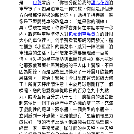
是——
包養
零度。「你被分配給我的
甜心花園
泊
車學徒了。如果泊車是一種宗教，你就是那個連
方向盤都沒摸過的新信徒。」她指了指旁邊一輛
像是巨型嬰兒車的改造車：「這是你的訓練工
具，從現在開始，你得學會如何在零點零零一秒
內，將這輛車精準停入對
包養網車馬費
面的針眼
大小的車位裡。」何手殘看著那輛閃閃發光、還
在播放《小星星》的嬰兒車，感到一陣眩暈。泊
車維度的生活，比他想象中還要無理頭一百萬
倍。《失控的星座運勢與單戀狂想曲》張水瓶從
他那張覆蓋著七層舊報紙的單人床上驚醒，不是
因為鬧鐘，而是因為屋頂傳來了一陣震耳欲聾的
廣播聲。「緊急！緊急！今日星座運勢超級大修
正！所有天秤座請注意！由於月球剛剛打了一個
噴嚏，您的戀愛機率從昨日的百分之九十九點
九，陡降至負百分之八十七！」廣播員的聲音聽
起來像是一個正在經歷中年危機的雙子座，充滿
了戲劇性的絕望。張水瓶，一個典型的水瓶座，
立刻感到一陣恐慌，這是他患有「星座預報壓力
症候群」後的標準反應。他單戀著住在隔壁棟、
經營一家「平衡美學」咖啡館的林天秤。林天秤