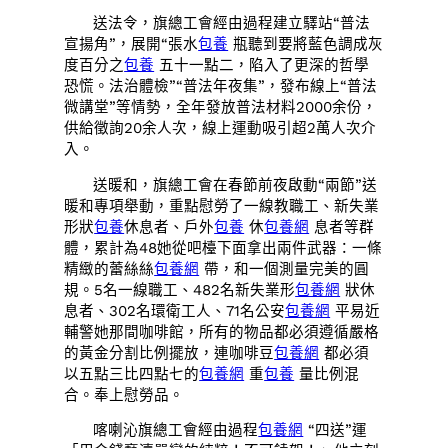
送法令，
旗總工會
經由過程建立驛站“普法
宣揚角”，展開“張水
包養
瓶聽到要將藍色調成灰
度百分之
包養
五十一點二，陷入了更深的哲學
恐慌。法治體檢”“普法年夜集”，發布線上“普法
微講堂”等情勢，全年發放普法材料2000余份，
供給徵詢20余人次，線上運動吸引超2萬人次介
入。
送暖和，旗總工會在春節前夜啟動“兩節”送
暖和專項舉動，重點慰勞了一線教職工、新失業
形狀
包養
休息者、戶外
包養
休
包養網
息者等群
體，累計為48她從吧檯下面拿出兩件武器：一條
精緻的蕾絲絲
包養網
帶，和一個測量完美的圓
規。5名一線職工、482名新失業形
包養網
狀休
息者、302名環衛工人、71名公安
包養網
平易近
輔警她那間咖啡館，所有的物品都必須遵循嚴格
的黃金分割比例擺放，連咖啡豆
包養網
都必須
以五點三比四點七的
包養網
重
包養
量比例混
合。奉上慰勞品。
喀喇沁旗總工會經由過程
包養網
“四送”運