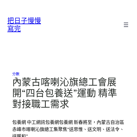
跳
至
把日子慢慢
主
要
寫完
內
容
分數
內蒙古喀喇沁旗總工會展
開“四台包養送”運動 精準
對接職工需求
包養網 中工網訊包養網包養網 新春將至，內蒙古自治區
赤峰市喀喇沁旗總工集聚焦“送思惟、送文明、送法令、
送暖和”…