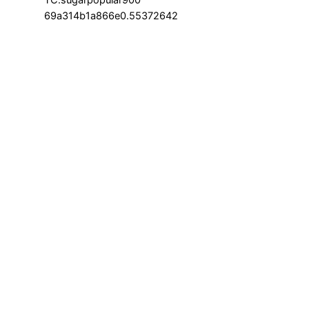
69a314b1a866e0.55372642