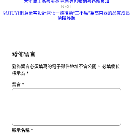
大年職工品書噴鼻 老書專包養網喜遇新良知
NEXT
以JIUYI俱意豪宅設計深化一體推動“三不腐”為高東西的品質成長
清障護航
發佈留言
發佈留言必須填寫的電子郵件地址不會公開。
必填欄位
標示為
*
留言
*
顯示名稱
*