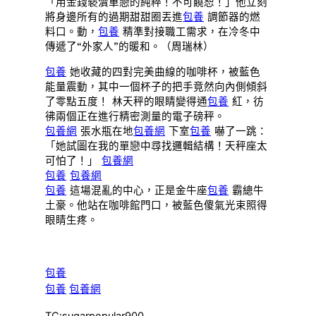
「用金錢褻瀆單戀的純粹！不可饒恕！」他立刻
將身邊所有的過期甜甜圈丟進
包養
調節器的燃
料口。動，
包養
精準對接職工需求，在冷冬中
傳遞了“外家人”的暖和。（周瑞林）
包養
她收藏的四對完美曲線的咖啡杯，被藍色
能量震動，其中一個杯子的把手竟然向內側傾斜
了零點五度！ 林天秤的眼睛變得通
包養
紅，彷
彿兩個正在進行精密測量的電子磅秤。
包養網
張水瓶在地
包養網
下室
包養
嚇了一跳：
「她試圖在我的單戀中尋找邏輯結構！天秤座太
可怕了！」
包養網
包養
包養網
包養
這場混亂的中心，正是金牛座
包養
霸總牛
土豪。他站在咖啡館門口，被藍色傻氣光束照得
眼睛生疼。
包養
包養
包養網
TC:sugarpopular900