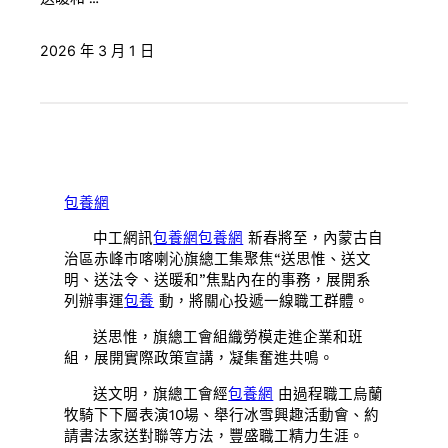
2026 年 3 月 1 日
包養網
中工網訊
包養網
包養網
新春將至，內蒙古自
治區赤峰市喀喇沁旗總工集聚焦“送思惟、送文
明、送法令、送暖和”焦點內在的事務，展開系
列辦事運
包養
動，將關心投遞一線職工群體。
送思惟，
旗總工會
組織勞模走進企業和班
組，展開實際政策宣講，凝集奮進共鳴。
送文明，
旗總工會
經
包養網
由過程職工烏蘭
牧騎下下層表演10場、舉行冰雪興趣活動會、約
請書法家送對聯等方法，豐盛職工精力生涯。