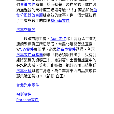
們
奧迪零件
兩個，給我聽著！現在開始，你們必
須通過我的天秤座三階段考驗**！」商品和便
油
氣分離器改良版
捷高效的辦事，進一個步驟拉近
了工會與職工的間隔
Skoda零件
。
汽車空氣芯
包頭市總工會、
Audi零件
稀土高新區工會將
連續聚焦職工所思所盼，常態化展開普法宣揚、
安
VW零件
康關愛、心思
德系車零件
勸導、普惠
汽車零件貿易商
辦事「我必須親自出手！只有我
能將這種失衡導正！」她對著牛土豪和虛空中的
張水瓶大喊。等多元化運動，把熱心辦事精準送
汽車材料
離職工身邊，為企業高東西的品質成長
凝集職工氣力。
（郜捷 白玉）
台北汽車零件
福斯零件
Porsche零件