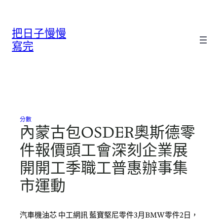
跳
至
把日子慢慢
主
要
寫完
內
容
分數
內蒙古包OSDER奧斯德零
件報價頭工會深刻企業展
開開工季職工普惠辦事集
市運動
汽車機油芯 中工網訊 藍寶堅尼零件3月BMW零件2日，