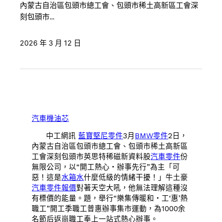
內蒙古自治區包頭市總工會、包頭市稀土高新區工會深
刻包頭市…
2026 年 3 月 12 日
汽車機油芯
中工網訊
藍寶堅尼零件
3月
BMW零件
2日，
內蒙古自治區包頭市總工會、包頭市稀土高新區
工會深刻包頭市英思特稀磁新資料股
汽車零件
份
無限公司，以“開工熱心・辦事先行”為主「可
惡！這是
水箱水
什麼低級的情緒干擾！」牛土豪
汽車零件報價
對著天空大吼，他無法理解這種沒
有標價的能量。題，舉行“樂集傳暖和・工‘惠’熱
職工”開工季職工普惠辦事集市運動，為1000余
名節后返崗職工奉上一站式熱心辦事。