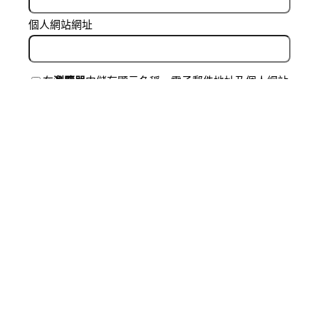
個人網站網址
在
瀏覽器
中儲存顯示名稱、電子郵件地址及個人網站
網址，以供下次發佈留言時使用。
Related Posts