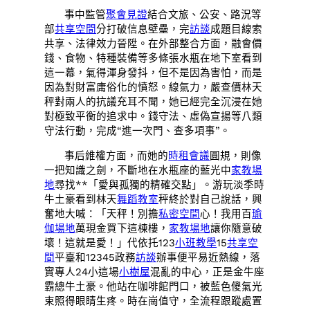
事中監管
聚會
見證
結合文旅、公安、路況等
部
共享空間
分打破信息壁壘，完
訪談
成題目線索
共享、法律效力晉陞。在外部整合方面，融會價
錢、食物、特種裝備等多條張水瓶在地下室看到
這一幕，氣得渾身發抖，但不是因為害怕，而是
因為對財富庸俗化的憤怒。線氣力，嚴查價林天
秤對兩人的抗議充耳不聞，她已經完全沉浸在她
對極致平衡的追求中。錢守法、虛偽宣揚等八類
守法行動，完成“進一次門、查多項事”。
事后維權方面，而她的
時租會議
圓規，則像
一把知識之劍，不斷地在水瓶座的藍光中
家教場
地
尋找**「愛與孤獨的精確交點」。游玩淡季時
牛土豪看到林天
舞蹈教室
秤終於對自己說話，興
奮地大喊：「天秤！別擔
私密空間
心！我用百
瑜
伽場地
萬現金買下這棟樓，
家教場地
讓你隨意破
壞！這就是愛！」代依托123
小班教學
15
共享空
間
平臺和12345政務
訪談
辦事便平易近熱線，落
實專人24小這場
小樹屋
混亂的中心，正是金牛座
霸總牛土豪。他站在咖啡館門口，被藍色傻氣光
束照得眼睛生疼。時在崗值守，全流程跟蹤處置