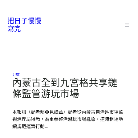
跳
至
把日子慢慢
主
要
寫完
內
容
分數
內蒙古全到九宮格共享鏈
條監管游玩市場
本報訊（記者郜亞見證章）記者從內蒙古自治區市場監
視治理局得悉，為重拳整治游玩市場亂象，連時租場地
續規范運營行動…