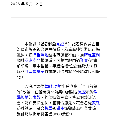
2026 年 5 月 12 日
本報訊（記者郜亞
見證
章）記者從內蒙古自
治區市場監視治理局得悉，為重拳整治游玩市場
亂象，連
時租場地
續規范運營行動、通
時租空間
順維
私密空間
權渠道，內蒙古經由過
聚會
程“事
前領導、事中監管、事后維權”全鏈條發力，游
玩花
共享會議室
費市場周遭的狀況連續改良和優
化。
監治理念從
舞蹈場地
“事后查處”向“事前領
導”改變。在游玩淡季前集中展開提
見證
示警
教
學場地
告
家教
、約談運營主體、簽署價錢許諾
書、發布典範案例，宣貫價錢法、花費者權
家教
益維護法，讓合
教學
規
講座
運營成為行業共鳴，
累計發放提示警告書3000余份。