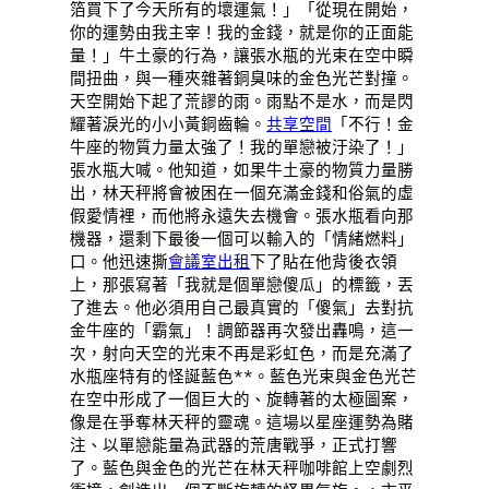
箔買下了今天所有的壞運氣！」「從現在開始，
你的運勢由我主宰！我的金錢，就是你的正面能
量！」牛土豪的行為，讓張水瓶的光束在空中瞬
間扭曲，與一種夾雜著銅臭味的金色光芒對撞。
天空開始下起了荒謬的雨。雨點不是水，而是閃
耀著淚光的小小黃銅齒輪。
共享空間
「不行！金
牛座的物質力量太強了！我的單戀被汙染了！」
張水瓶大喊。他知道，如果牛土豪的物質力量勝
出，林天秤將會被困在一個充滿金錢和俗氣的虛
假愛情裡，而他將永遠失去機會。張水瓶看向那
機器，還剩下最後一個可以輸入的「情緒燃料」
口。他迅速撕
會議室出租
下了貼在他背後衣領
上，那張寫著「我就是個單戀傻瓜」的標籤，丟
了進去。他必須用自己最真實的「傻氣」去對抗
金牛座的「霸氣」！調節器再次發出轟鳴，這一
次，射向天空的光束不再是彩虹色，而是充滿了
水瓶座特有的怪誕藍色**。藍色光束與金色光芒
在空中形成了一個巨大的、旋轉著的太極圖案，
像是在爭奪林天秤的靈魂。這場以星座運勢為賭
注、以單戀能量為武器的荒唐戰爭，正式打響
了。藍色與金色的光芒在林天秤咖啡館上空劇烈