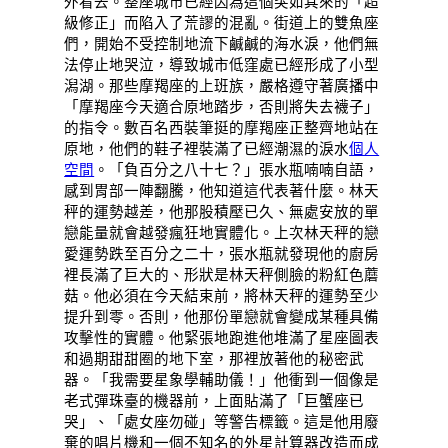
外看去。整座城市已經因為這個突如其來的「超
級修正」而陷入了荒謬的混亂。街道上的雙魚座
們，開始不受控制地流下鹹鹹的海水淚，他們無
法停止地哭泣，導致城市低窪處已經形成了小型
潟湖。那些摩羯座的上班族，嚴格遵守著廣播中
「摩羯座今天適合原地踏步，否則將失去襪子」
的指令。數百名西裝筆挺的摩羯座正整齊地站在
原地，他們的鞋子裡裝滿了已經潮濕的淚水
個人
空間
。「負百分之八十七？」張水瓶喃喃自語，
感到胃部一陣翻騰，他知道這代表著什麼。林天
秤的運勢越差，他那股積壓已久、無處安放的單
戀能量就會越發瘋狂地實體化。上次林天秤的戀
愛運勢跌至百分之二十，張水瓶就發現他的廚房
裡長滿了巨大的、形狀是林天秤側臉的粉紅色蘑
菇。他必須在今天結束前，將林天秤的運勢至少
提升到零。否則，他那份單戀就會變成某種具備
攻擊性的實體。他緊張地跑進他堆滿了星座圖表
和過期甜甜圈的地下室，那裡放著他的秘密武
器。「我需要星象學輔助儀！」他衝到一個像是
老式彈珠臺的機器前，上面貼滿了「巨蟹座已
哭」、「處女座勿碰」等警告標籤。這是他用廢
棄的唱片機和一個不知名的外星計算器改造而成