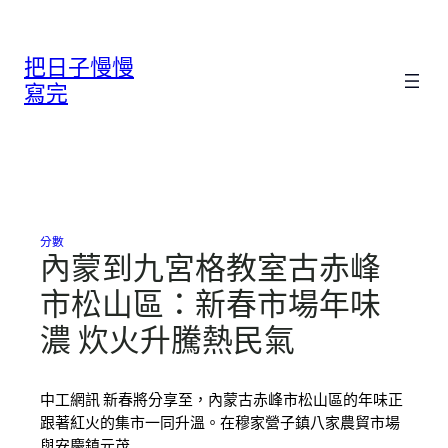
跳
至
把日子慢慢
主
要
寫完
內
容
分數
內蒙到九宮格教室古赤峰
市松山區：新春市場年味
濃 炊火升騰熱民氣
中工網訊 新春將分享至，內蒙古赤峰市松山區的年味正
跟著紅火的集市一同升溫。在穆家營子鎮八家農貿市場
與安慶鎮元茂…