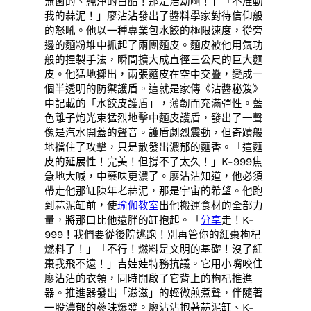
無菌的、純淨的白醋！那是浩劫啊！」「不准動
我的蒜泥！」廖沾沾發出了醬料學家對待信仰般
的怒吼。他以一種專業包水餃的極限速度，從旁
邊的麵粉堆中抓起了兩團麵皮。麵皮被他用氣功
般的捏製手法，瞬間擴大成直徑三公尺的巨大麵
皮。他猛地擲出，兩張麵皮在空中交疊，變成一
個半透明的防禦護盾。這就是家傳《沾醬秘笈》
中記載的「水餃皮護盾」，薄韌而充滿彈性。藍
色離子炮光束猛烈地擊中麵皮護盾，發出了一聲
像是汽水開蓋的聲音。護盾劇烈震動，但奇蹟般
地擋住了攻擊，只是散發出濃郁的麵香。「這麵
皮的延展性！完美！但撐不了太久！」K-999焦
急地大喊，中藥味更濃了。廖沾沾知道，他必須
帶走他那缸陳年老蒜泥，那是宇宙的希望。他跑
到蒜泥缸前，使
瑜伽教室
出他搬運食材的全部力
量，將那口比他還胖的缸抱起。「
分享
走！K-
999！我們要從後院逃跑！別再管你的紅棗枸杞
燃料了！」「不行！燃料是文明的基礎！沒了紅
棗我飛不遠！」吉娃娃特務抗議。它用小嘴咬住
廖沾沾的衣領，同時開啟了它背上的枸杞推進
器。推進器發出「滋滋」的輕微煎煮聲，伴隨著
一股濃郁的蔘味爆發。廖沾沾抱著蒜泥缸、K-