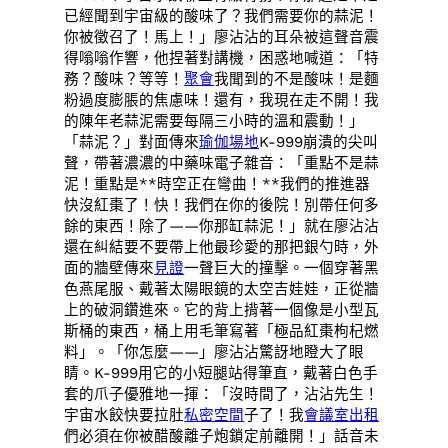
已經聞到宇宙級的酸味了？我們需要你的蒜泥！
你被徵召了！馬上！」廖沾沾的耳朵被這聲音震
得嗡嗡作響，他捏著對講機，困惑地喊道：「特
務？酸味？等等！
聚會
我聞到的不是酸味！是麵
粉過度膨脹的焦慮味！還有，我現在走不開！我
的陳年老蒜泥需要每隔三小時的溫和震動！」
「蒜泥？」對面傳來
瑜伽場地
K-999崩潰的尖叫
聲，帶著濃濃的中藥味電子雜音：「重點不是蒜
泥！重點是**時空正在彎曲！**我們的推進器
快沒紅棗了！快！我們在你的後院！別帶任何多
餘的東西！除了——你那缸蒜泥！」就在廖沾沾
還在糾結要不要帶上他最珍愛的那把銀勺時，外
面的牆壁傳來
見證
一聲巨大的撞擊。一個穿著黑
色燕尾服、戴著太陽眼鏡的太空吉娃娃，正從牆
上的破洞鑽進來。它的背上揹著一個像是小型瓦
斯桶的東西，桶上用毛筆寫著「極品紅棗枸杞燃
料」。「你怎麼——」廖沾沾驚訝地瞪大了眼
睛。K-999用它的小短腿站得筆直，戴著白色手
套的爪子優雅地一揮：「沒時間了，沾沾先生！
宇宙水餃快要拉肚
私密空間
子了！我
會議室出租
們必須在你被醋酸離子炮鎖定前離開！」話音未