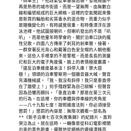
「倒車王」。他趕緊從車窗探出頭，發現周圍不
再是熟悉的城市街道，而是一望無際、由無數白
線和編號組成的巨大網格。這裡的空氣聞起來像
是新買的輪胎和劣質香水的混合物，而重力似乎
是隨機變化的，有時感覺很重，有時像漂浮在游
泳池裡。他試圖按喇叭，但喇叭發出的不是「叭
叭」，而是他童年時學會的、關於泊車口訣的魔
性兒歌。四面八方傳來了刺耳的剎車聲，接著，
一群穿著反光背心和戴著白色安全帽的人朝他衝
來。這些人手裡拿的不是警棍，而是長長的測量
尺和巨大的電子角度儀，臉上的表情極度嚴肅。
「違反泊車維度基本法！斜停入庫！罪大惡
極！」領頭的泊車警察用一個擴音器大喊，聲音
充滿機械感。「我、我沒有斜停！我只是垂直停
在了牆壁上！」何手殘趕緊為自己辯解，但聲音
因為恐懼而顫抖。「垂直泊車？那是在第三次元
的行為，在這裡，你的車體與停車線的夾角是
——八十九點七度！按照維度法則，你必須接受
懲罰！」懲罰的內容是：無限次觀看一部名為
**《新手泊車七百次失敗集錦》的紀錄片，直到
哭泣為止。就在這時，一輛像是從科幻電影裡開
出來的黑色跑車，優雅地從網格的邊緣漂移而