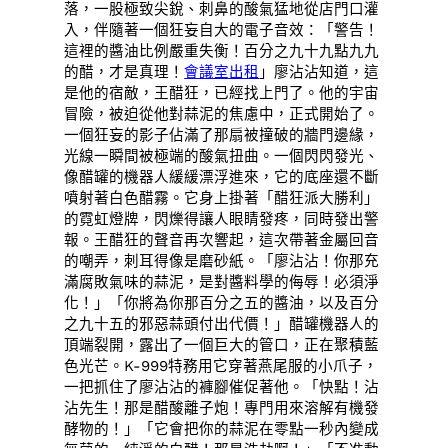
落，一股極致尖銳、刺鼻的酸氣猛地從店門口灌
入，伴隨著一個狂妄自大的電子音效：「警告！
這裡的醬油比例嚴重失衡！百分之九十九點九九
的醋，才是真理！
會議室出租
」廖沾沾知道，這
是他的宿敵，王醋狂，已經找上門了。他的宇宙
冒險，被迫從他對蒜泥的焦慮中，正式開始了。
一個狂妄的影子佔滿了那扇被撞破的牆門邊緣，
光線一瞬間被極端的酸氣扭曲。一個閃閃發光、
像醋罐的機器人緩緩漂浮進來，它的底座還不斷
噴射著白色醋霧。它身上掛著「醋狂派大勝利」
的霓虹燈牌，閃爍得讓人眼睛發疼，同時發出警
報。王醋狂的聲音再次響起，這次帶著金屬回音
的嘲弄，刺耳得像是磨砂紙。「廖沾沾！你那充
滿腐敗氣味的蒜泥，是對醬料學的侮辱！必須淨
化！」「你將為你那百分之五的醬油，以及百分
之九十五的邪惡蒜頭付出代價！」醋罐機器人的
頂端裂開，露出了一個巨大的管口，正在聚積藍
色光芒。K-999特務用它穿著燕尾服的小爪子，
一把抓住了廖沾沾的褲腳催促著他。「快點！沾
沾先生！那是醋酸離子炮！專門用來溶解有機發
酵物的！」「它會把你的蒜泥在零點一秒內變成