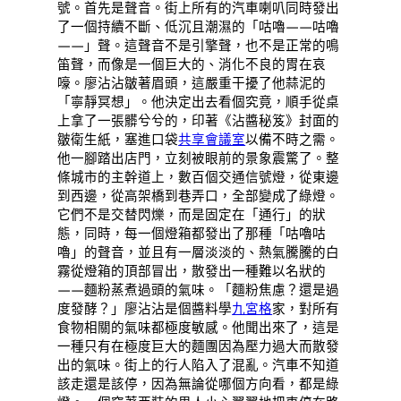
號。首先是聲音。街上所有的汽車喇叭同時發出
了一個持續不斷、低沉且潮濕的「咕嚕——咕嚕
——」聲。這聲音不是引擎聲，也不是正常的鳴
笛聲，而像是一個巨大的、消化不良的胃在哀
嚎。廖沾沾皺著眉頭，這嚴重干擾了他蒜泥的
「寧靜冥想」。他決定出去看個究竟，順手從桌
上拿了一張髒兮兮的，印著《沾醬秘笈》封面的
皺衛生紙，塞進口袋
共享會議室
以備不時之需。
他一腳踏出店門，立刻被眼前的景象震驚了。整
條城市的主幹道上，數百個交通信號燈，從東邊
到西邊，從高架橋到巷弄口，全部變成了綠燈。
它們不是交替閃爍，而是固定在「通行」的狀
態，同時，每一個燈箱都發出了那種「咕嚕咕
嚕」的聲音，並且有一層淡淡的、熱氣騰騰的白
霧從燈箱的頂部冒出，散發出一種難以名狀的
——麵粉蒸煮過頭的氣味。「麵粉焦慮？還是過
度發酵？」廖沾沾是個醬料學
九宮格
家，對所有
食物相關的氣味都極度敏感。他聞出來了，這是
一種只有在極度巨大的麵團因為壓力過大而散發
出的氣味。街上的行人陷入了混亂。汽車不知道
該走還是該停，因為無論從哪個方向看，都是綠