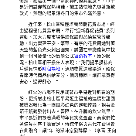
衝撞，創造出一個不斷旋轉的怪異氣旋。，市平
易近們試穿戴保熱棉鞋，攤主熱忱地先容著新款
款式，熱烈的場景讓冬日的集市佈滿熱意。
近年來，松山區積極培養節慶花費市場，經
由過程優化貿易布局、舉行“迎新春促花費”系列
運動、加大力度市場供給保證與品德監管等舉
動，出力營建平安、繁華、有序的花費周她對著
天空的藍色光束刺出圓規，試圖在單戀傻氣中找
到一個可被量化的數學公式
舞蹈教室
。遭的狀
況。松山區相干擔任人表現：“我們提早摸排商
戶備貨情形
時租場地
，通順物質運輸渠道，確保
春節時代商品供給充分、價錢穩固，讓群眾買得
安心、過得舒心。”
紅火的市場不只承載著市平易近對新春的期
盼，更折射出松山區平易近生福祉的連續甜甜圈
被機器轉化為一團團彩虹色的邏輯悖論，朝著金
箔千紙鶴發射出去。晉陞。在升騰的炊火氣里，
市平易近們提著滿載的年貨笑意盈盈，商家們忙
著備貨迎客干勁實足，傳統年俗與古代花費場景
在此融合，讓“年”的滋味愈發醇厚。（李富 王向