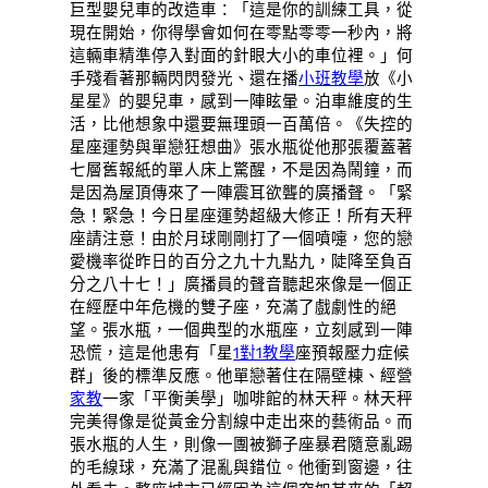
巨型嬰兒車的改造車：「這是你的訓練工具，從
現在開始，你得學會如何在零點零零一秒內，將
這輛車精準停入對面的針眼大小的車位裡。」何
手殘看著那輛閃閃發光、還在播
小班教學
放《小
星星》的嬰兒車，感到一陣眩暈。泊車維度的生
活，比他想象中還要無理頭一百萬倍。《失控的
星座運勢與單戀狂想曲》張水瓶從他那張覆蓋著
七層舊報紙的單人床上驚醒，不是因為鬧鐘，而
是因為屋頂傳來了一陣震耳欲聾的廣播聲。「緊
急！緊急！今日星座運勢超級大修正！所有天秤
座請注意！由於月球剛剛打了一個噴嚏，您的戀
愛機率從昨日的百分之九十九點九，陡降至負百
分之八十七！」廣播員的聲音聽起來像是一個正
在經歷中年危機的雙子座，充滿了戲劇性的絕
望。張水瓶，一個典型的水瓶座，立刻感到一陣
恐慌，這是他患有「星
1對1教學
座預報壓力症候
群」後的標準反應。他單戀著住在隔壁棟、經營
家教
一家「平衡美學」咖啡館的林天秤。林天秤
完美得像是從黃金分割線中走出來的藝術品。而
張水瓶的人生，則像一團被獅子座暴君隨意亂踢
的毛線球，充滿了混亂與錯位。他衝到窗邊，往