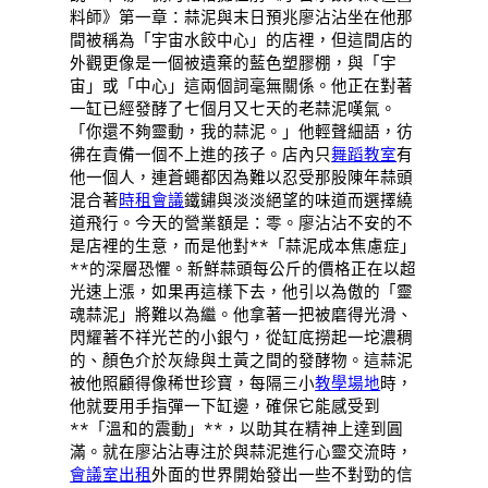
料師》第一章：蒜泥與末日預兆廖沾沾坐在他那
間被稱為「宇宙水餃中心」的店裡，但這間店的
外觀更像是一個被遺棄的藍色塑膠棚，與「宇
宙」或「中心」這兩個詞毫無關係。他正在對著
一缸已經發酵了七個月又七天的老蒜泥嘆氣。
「你還不夠靈動，我的蒜泥。」他輕聲細語，彷
彿在責備一個不上進的孩子。店內只
舞蹈教室
有
他一個人，連蒼蠅都因為難以忍受那股陳年蒜頭
混合著
時租會議
鐵鏽與淡淡絕望的味道而選擇繞
道飛行。今天的營業額是：零。廖沾沾不安的不
是店裡的生意，而是他對**「蒜泥成本焦慮症」
**的深層恐懼。新鮮蒜頭每公斤的價格正在以超
光速上漲，如果再這樣下去，他引以為傲的「靈
魂蒜泥」將難以為繼。他拿著一把被磨得光滑、
閃耀著不祥光芒的小銀勺，從缸底撈起一坨濃稠
的、顏色介於灰綠與土黃之間的發酵物。這蒜泥
被他照顧得像稀世珍寶，每隔三小
教學場地
時，
他就要用手指彈一下缸邊，確保它能感受到
**「溫和的震動」**，以助其在精神上達到圓
滿。就在廖沾沾專注於與蒜泥進行心靈交流時，
會議室出租
外面的世界開始發出一些不對勁的信