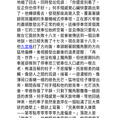
地縮了回去。同時發出低語：「你還是別看了，
反正你也停不好。」何手殘感覺心臟快要跳出來
了。他轉頭看去，發現那座高聳入雲、覆蓋著鏽
跡斑斑鐵網的多層機械式停車塔，正在那片窄巷
的盡頭散發出不正常的綠光。這棟停車塔是個異
類，它的三號車位始終空著，並且傳說只要有人
敢在它面前失敗十八次，就會被傳送到一個泊車
地獄。他已經失敗了十七次。現在是第十八次。
他
九宮格
打了方向盤，車頭朝著銅獨角獸的方向
猛地偏轉。後視鏡發出最後的溫柔提醒：「再
見，世界。」他沒有撞上獨角獸，但他那顫抖的
車尾卻擦到了停車塔三號車位入口處的一根古
老、佈滿苔蘚的柱子。不是撞擊，而是輕柔的碰
觸，像戀人之間的耳語。接著，一道濃郁的、像
薄荷口香糖一樣的綠色光芒。猛地從柱子爆發出
來，瞬間吞噬了何手殘和他的掀背車。光芒消失
後，窄巷恢復了平靜，只剩下獨角獸雕像一臉困
惑的表情。何手殘感覺一陣天旋地轉，等他回過
神來，他的車子竟然垂直停在一個貼滿了巨大獎
狀的牆壁上。獎狀上寫著：「完美倒車入庫獎
——第零點零零零零零九度偏差。」落款人是