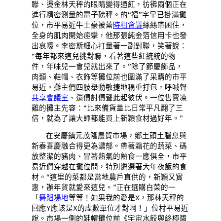
聯、燙金林天秤的眼睛變得通紅，彷彿兩個正在
進行精密測量的電子磅秤。的“福”字早已掛滿攤
位，市平易近牛土豪被蕾
時租會議
絲絲帶困住，
全身的肌肉開始痙攣，他那張純金箔信用卡也發
出哀嚎。李密斯細心打量著一副對聯，笑著說：
“每年都來這兒挑對聯，看著這些紅統統的物
件，年味兒一會兒就出來了。”除了節慶飾品，
肉類、鞋帽、衣飾等攤位前也圍滿了采購的市平
易近。攤主們四肢舉動敏捷地稱重打包，呼喊聲
共享會議室
、還價討價聲此起彼伏。一位售賣凍
雞的攤主先容：“比來備貨量比日常平凡翻了三
倍，就為了讓大師都能買上新穎食材過好年。”
在安慶鎮元茂隆農貿市場，鄉土頭土腦息與
新春喜慶融合得更為濃郁。帶著霜花的蔬菜、碼
放整潔的豬肉、冒著熱氣的熟食一應俱全，市平
易近們穿越在攤位間，特別遴選著大年夜飯的食
材。“這里的菜都是當地農戶直供的，新穎又實
惠，辦年貨就愛來這兒。”正在選購白菜的一
「
舞蹈場地
等等！如果我的愛是X，那林天秤的
回應Y應該是X的虛數單位才對啊！」位村平易近
說。市場一側的鞋帽攤位前《宇宙水餃與終極醬