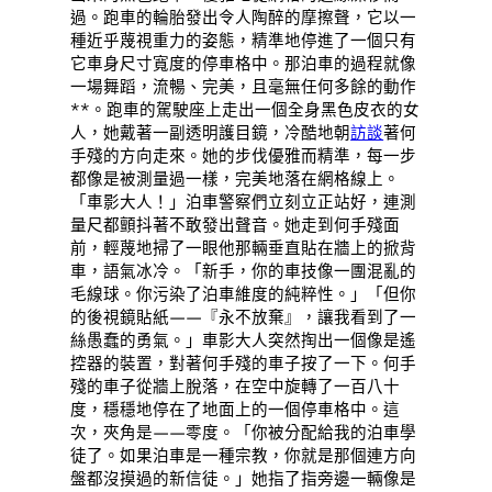
過。跑車的輪胎發出令人陶醉的摩擦聲，它以一
種近乎蔑視重力的姿態，精準地停進了一個只有
它車身尺寸寬度的停車格中。那泊車的過程就像
一場舞蹈，流暢、完美，且毫無任何多餘的動作
**。跑車的駕駛座上走出一個全身黑色皮衣的女
人，她戴著一副透明護目鏡，冷酷地朝
訪談
著何
手殘的方向走來。她的步伐優雅而精準，每一步
都像是被測量過一樣，完美地落在網格線上。
「車影大人！」泊車警察們立刻立正站好，連測
量尺都顫抖著不敢發出聲音。她走到何手殘面
前，輕蔑地掃了一眼他那輛垂直貼在牆上的掀背
車，語氣冰冷。「新手，你的車技像一團混亂的
毛線球。你污染了泊車維度的純粹性。」「但你
的後視鏡貼紙——『永不放棄』，讓我看到了一
絲愚蠢的勇氣。」車影大人突然掏出一個像是遙
控器的裝置，對著何手殘的車子按了一下。何手
殘的車子從牆上脫落，在空中旋轉了一百八十
度，穩穩地停在了地面上的一個停車格中。這
次，夾角是——零度。「你被分配給我的泊車學
徒了。如果泊車是一種宗教，你就是那個連方向
盤都沒摸過的新信徒。」她指了指旁邊一輛像是