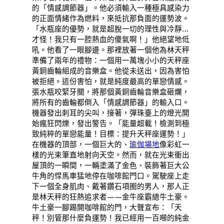
的「情感調節器」。他必須輸入一種極具感染力
的正面情緒作為燃料，來抵抗那負面的運勢波。
「水瓶座的優勢，就是超脫一切的理性與冷靜…
才怪！我只有一腔熱血的傻氣啊！」他絕望地低
吼。他看了一眼腳邊。那裡放著一個他為林天秤
準備了兩年的禮物：一個用一萬塊小小的天秤座
黃銅齒輪組成的音樂盒。他從未送出，因為害怕
被拒絕。這份害怕，就是純度最高的單戀情感。
張水瓶咬緊牙關，將那個黃銅齒輪音樂盒砸爛，
將所有的齒輪都倒入「情感調節器」的輸入口。
機器發出刺耳的尖叫，接著，彈珠臺上的燈光開
始瘋狂閃爍，發出警告。「能量超載！檢測到極
致純粹的單戀能量！目標：提升天秤座運勢！」
在機器的頂部，一個巨大的、
瑜伽場地
像彩虹一
樣的光束筆直地射向天空。然而，就在光束衝出
屋頂的一瞬間，一輛塗滿了金色、裝飾著巨大公
牛角的悍馬車猛地停在咖啡館門口。駕駛座上走
下一個全身肌肉、戴著鑽石項圈的男人，那人正
是林天秤的狂熱追求者——金牛座霸總牛土豪。
牛土豪一腳踢開咖啡館的門，大聲宣布：「天
秤！別管那什麼負運勢！我已經用一百噸的純金