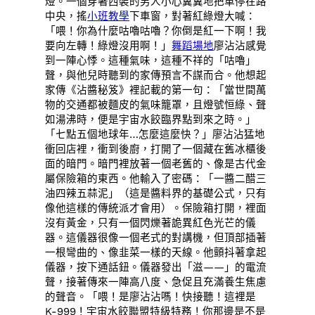
燈。一個穿著西裝的男人小心翼翼地把車停在路
中央，搖
小班教學
下車窗，對著紅綠燈大喊：
「喂！你為什麼咕嚕咕嚕？你倒是紅一下啊！我
要向左轉！綠燈沒用啊！」
舞蹈場地
廖沾沾感覺
到一陣心悸。這種氣味，這種不祥的「咕嚕」
聲，與他兒時聽到的家傳預言不謀而合。他想起
家傳《沾醬秘笈》裡記載的第一句：「當世間萬
物的交通都被麵皮的氣味籠罩，且燈號恒綠、聲
如湯沸時，便是宇宙水餃臨界點到來之時。」
「七點五個地球年…怎麼這麼快？」廖沾沾猛地
衝回店裡，衝到後廚，打開了一個藏在舊冰櫃後
面的暗門。暗門裡放著一個老舊的、像是古代金
屬保險箱的東西。他輸入了密碼：「一醬二醋三
油四辣五蒜泥」（這是醬料界的基礎公式，只有
像他這樣的傳統派才會用）。保險箱打開，裡面
沒有黃金，只有一個閃爍著詭異紅色光芒的儀
器。這儀器很像一個老式的對講機，但頂部插著
一根彎曲的、像韭菜一樣的天線。他顫抖著拿起
儀器，按下通話鈕。儀器發出「滋——」的電流
聲，接著傳來一陣高八度、急促且充滿養生焦慮
的聲音。「喂！是廖沾沾嗎！快接聽！這裡是
K-999！宇宙水餃聯盟特級特務！你那邊是不是