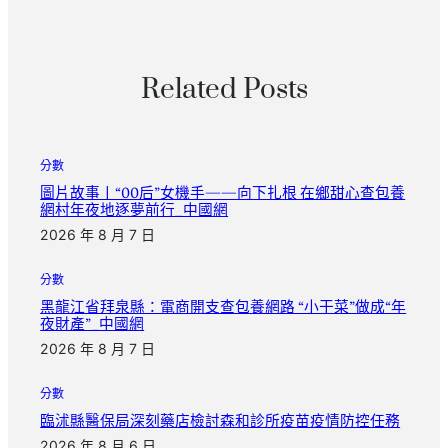
Related Posts
分數
圖片故事丨“00后”女機手——向下扎根 在鄉甜心查包養
網村年夜地逐夢前行_中國網
2026 年 8 月 7 日
分數
黑龍江省拜泉縣：電商開支查包養網路 “小干菜”做成“年
夜財產”_中國網
2026 年 8 月 7 日
分數
臨沭縣醫保局深刻藥店檢討森和診所疫苗疫情防控任務
2026 年 8 月 6 日