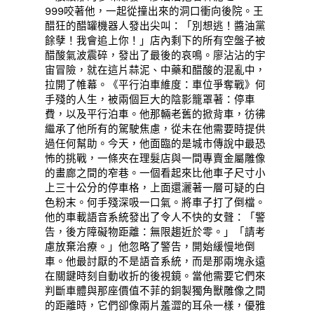
999咬著他，一起從撞出來的洞口衝向後院。王
醋狂的醋罐機器人發出尖叫：「別想逃！醬油黨
餘孽！我會追上你！」店內剩下的所有空盤子被
醋酸氣波震碎，發出了最後的哀鳴。廖沾沾的宇
宙冒險，就在這片蒜泥、中藥和醋酸的混亂中，
拉開了帷幕。《平行泊車維度：車位爭奪戰》何
手殘的人生，被兩個巨大的陰影籠罩著：停車
費，以及平行泊車。他那輛老舊的掀背車，彷彿
繼承了他所有的駕駛焦慮，從未在他需要時提供
過任何幫助。今天，他面臨的是城市傳說中最恐
怖的挑戰，一條夾在理髮店與一間專賣金屬雕像
的畫廊之間的窄巷。一個看起來比他車子尺寸小
上三十公分的停車格，上面還灑著一層可疑的白
色粉末。何手殘深吸一口氣。將車子打了倒檔。
他的車載語音系統發出了令人不快的女聲：「警
告，後方障礙物距離：無限趨近於零。」「請考
慮放棄治療。」他忽略了警告，開始緩慢地倒
車。他最討厭的不是語音系統，而是那兩塊永遠
在關鍵時刻自動收折的後視鏡。當他需要它們來
判斷車體與那座價值不菲的銅製獨角獸雕像之間
的距離時，它們卻像兩片羞澀的耳朵一樣，優雅