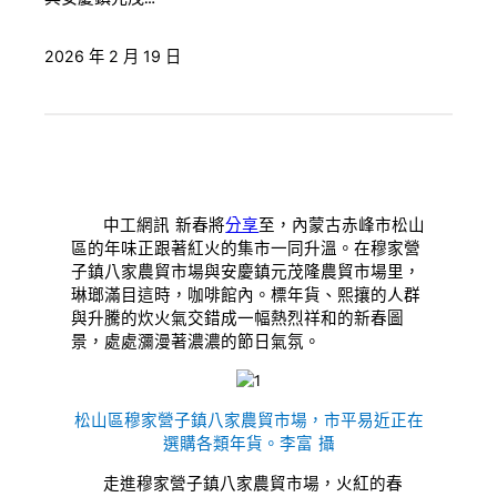
2026 年 2 月 19 日
中工網訊 新春將
分享
至，內蒙古赤峰市松山
區的年味正跟著紅火的集市一同升溫。在穆家營
子鎮八家農貿市場與安慶鎮元茂隆農貿市場里，
琳瑯滿目這時，咖啡館內。標年貨、熙攘的人群
與升騰的炊火氣交錯成一幅熱烈祥和的新春圖
景，處處瀰漫著濃濃的節日氣氛。
松山區穆家營子鎮八家農貿市場，市平易近正在
選購各類年貨。李富 攝
走進穆家營子鎮八家農貿市場，火紅的春