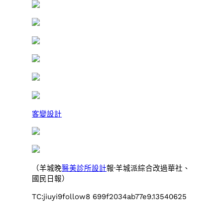
客變設計
（羊城晚
醫美診所設計
報·羊城派綜合改過華社、
國民日報）
TC:jiuyi9follow8 699f2034ab77e9.13540625