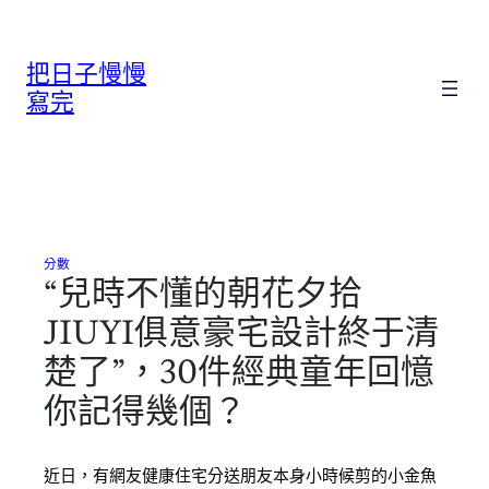
跳
至
把日子慢慢
主
要
寫完
內
容
分數
“兒時不懂的朝花夕拾
JIUYI俱意豪宅設計終于清
楚了”，30件經典童年回憶
你記得幾個？
近日，有網友健康住宅分送朋友本身小時候剪的小金魚