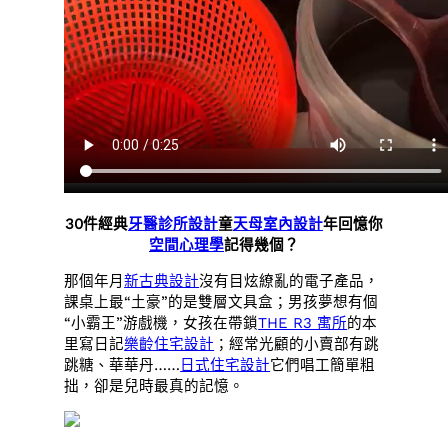
30件經典
牙醫診所設計
童
天母室內設計
年回憶你
空間心理學
記得幾個？
那個年月
新古典設計
沒有目炫繚亂的電子產品，
課桌上最“土豪”的是雙層文具盒；男孩夢想有個
“小霸王”游戲機，女孩在帶鎖
THE R3 寓所
的本
里寫日記
樂齡住宅設計
；經常光顧的小賣部有跳
跳糖、華華丹……
日式住宅設計
它們唱工簡單粗
拙，卻是兒時最真的記憶。