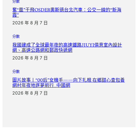
分數
奮“凰”于飛OSDER奧斯德台北汽車：公交一線的“新海
霞”
2026 年 8 月 7 日
分數
我國建成了全球最年夜的高速鐵路JIUYI俱意室內設計
網、高速公路網和郵政快遞網
2026 年 8 月 7 日
分數
圖片故事丨“00后”女機手——向下扎根 在鄉甜心查包養
網村年夜地逐夢前行_中國網
2026 年 8 月 7 日