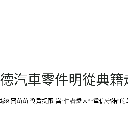
斯德汽車零件明從典籍
養練 賈萌萌 瀏覽提醒 當“仁者愛人”“重信守諾”