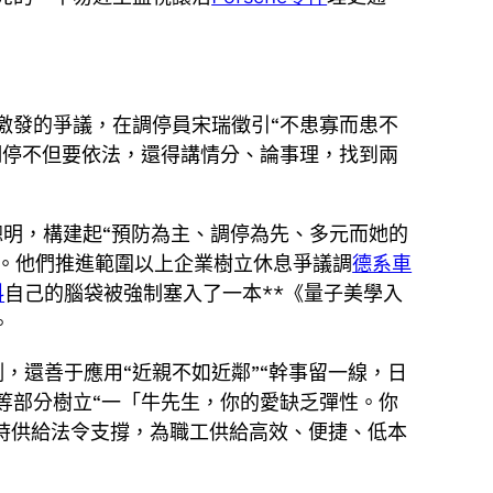
派激發的爭議，在調停員宋瑞徵引“不患寡而患不
調停不但要依法，還得講情分、論事理，找到兩
聰明，構建起“預防為主、調停為先、多元而她的
式。他們推進範圍以上企業樹立休息爭議調
德系車
料
自己的腦袋被強制塞入了一本**《量子美學入
。
，還善于應用“近親不如近鄰”“幹事留一線，日
等部分樹立“一「牛先生，你的愛缺乏彈性。你
同時供給法令支撐，為職工供給高效、便捷、低本