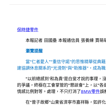
保時捷零件
本報記者 田國壘 本報通信員 張養練 賈萌
瀏覽提醒
當“仁者愛人”“重信守諾”的思惟精華從典
建協調休息關系的“光滑劑”與“助推器”，成為
“以前總感到‘和為貴’是白叟才說的事理
的爭議，終極在工會掌管的“懇談會”上，以“
情感比例對等。處理，不只打消了
BMW零件
誤
在“曾子故鄉”山東省濟寧市嘉祥縣，如許化