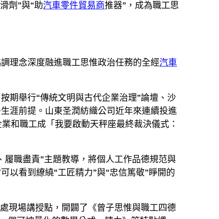
滑劑”與“助
汽車零件貿易商
推器”，成為職工思
協調理念深度融進職工思惟政治任務的全經
汽車
按期舉行“傳統文明與古代企業治理”論壇、沙
子生涯前提。山東圣潤紡織公司近年來連續投進
企業和職工成「我要啟動天秤座最終裁決儀式：
、履職盡責”主題教導，將個人工作品德規范與
以看到繚繞“工匠精力”與“忠信篤敬”睜開的
1處現場講授點，開闢了《曾子思惟與職工四德