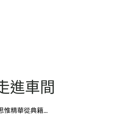
走進車間
的思惟精華從典籍…