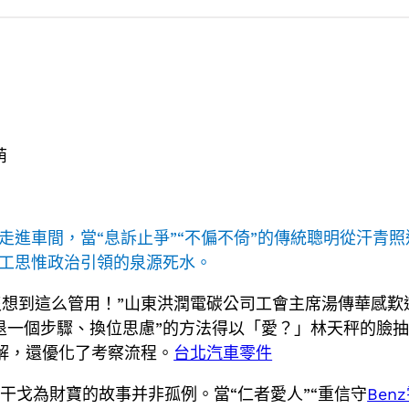
萌
籍走進車間，當“息訴止爭”“不偏不倚”的傳統聰明從汗
職工思惟政治引領的泉源死水。
，沒想到這么管用！”山東洪潤電碳公司工會主席湯傳華感
各退一個步驟、換位思慮”的方法得以「愛？」林天秤的臉
解，還優化了考察流程。
台北汽車零件
干戈為財寶的故事并非孤例。當“仁者愛人”“重信守
Ben