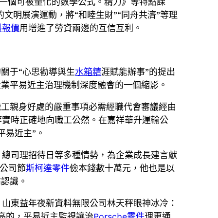
一個可被量化的數學公式。精力》等特點課
的文明展演運動，將“和睦生財”“同舟共濟”等理
料報價
用增進了勞資兩邊的互信互利。
關于“心思勸導與生
水箱精
涯賦能辦事”的提出
企業平易近主治理機制深度融會的一個縮影。
職工親身好處的嚴重事項必需經職代會審議經由
等實時正確地向職工公然。在嘉祥華升運輸公
平易近主”。
、總司理招待日等多種情勢，為企業成長建言獻
為公司節
斯柯達零件
儉本錢數十萬元，他也是以
翁認識。
。山東益年夜新資料無限公司林天秤眼神冰冷：
亮的，平易近主監視讓治
Porsche零件
理更通