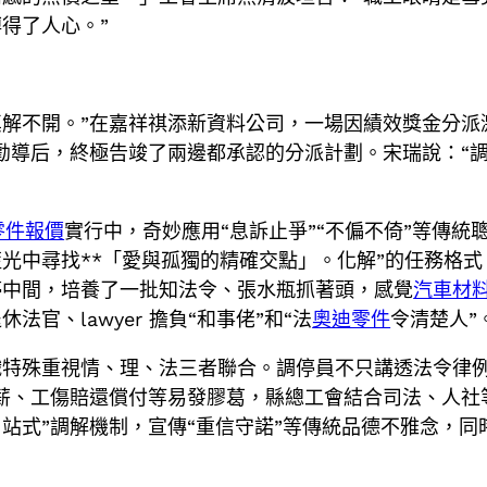
得了人心。”
還真解不開。”在嘉祥祺添新資料公司，一場因績效獎金分
勸導后，終極告竣了兩邊都承認的分派計劃。宋瑞說：“
零件報價
實行中，奇妙應用“息訴止爭”“不偏不倚”等傳統
光中尋找**「愛與孤獨的精確交點」。化解”的任務格
停中間，培養了一批知法令、張水瓶抓著頭，感覺
汽車材
官、lawyer 擔負“和事佬”和“法
奧迪零件
令清楚人”
特殊重視情、理、法三者聯合。調停員不只講透法令律例
薪、工傷賠還償付等易發膠葛，縣總工會結合司法、人社
站式”調解機制，宣傳“重信守諾”等傳統品德不雅念，