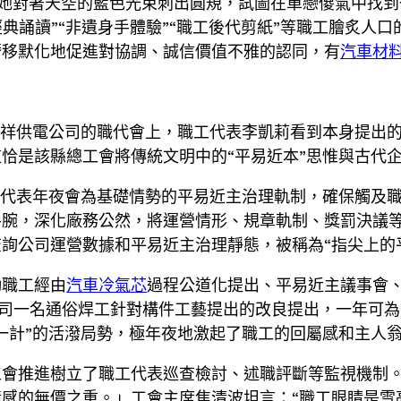
她對著天空的藍色光束刺出圓規，試圖在單戀傻氣中找到
經典誦讀”“非遺身手體驗”“職工後代剪紙”等職工膾炙人口
潛移默化地促進對協調、誠信價值不雅的認同，有
汽車材
嘉祥供電公司的職代會上，職工代表李凱莉看到本身提出的
恰是該縣總工會將傳統文明中的“平易近本”思惟與古代
工代表年夜會為基礎情勢的平易近主治理軌制，確保觸及
手腕，深化廠務公然，將運營情形、規章軌制、獎罰決議
詢公司運營數據和平易近主治理靜態，被稱為“指尖上的
勵職工經由
汽車冷氣芯
過程公道化提出、平易近主議事會
 公司一名通俗焊工針對構件工藝提出的改良提出，一年可
一計”的活潑局勢，極年夜地激起了職工的回屬感和主人
工會推進樹立了職工代表巡查檢討、述職評斷等監視機制
情感的無價之重。」工會主席焦清波坦言：“職工眼睛是雪