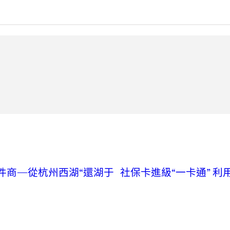
件商—從杭州西湖“還湖于
社保卡進級“一卡通” 