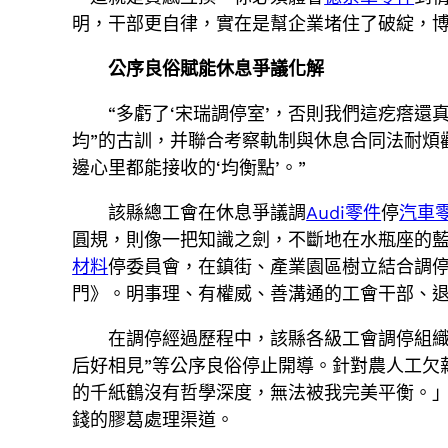
明，干部更自律，實在是幫企業堵住了破綻，博
公序良俗賦能休息爭議化解
“多虧了‘宋瑞調停室’，否則我們這疙瘩
均”的古訓，并聯合考察軌制與休息合同法耐煩
邊心里都能接收的‘均衡點’。”
該縣總工會在休息爭議調
Audi零件
停
汽車
圓規，則像一把知識之劍，不斷地在水瓶座的藍
材料
停委員會，在鎮街、產業園區樹立結合調
門》。明事理、有權威、善溝通的工會干部、退休法
在調停經過歷程中，該縣各級工會調停組織
后好相見”等公序良俗停止開導。針對農人工欠
的千紙鶴沒有哲學深度，無法被我完美平衡。」
錢的膠葛處理渠道。