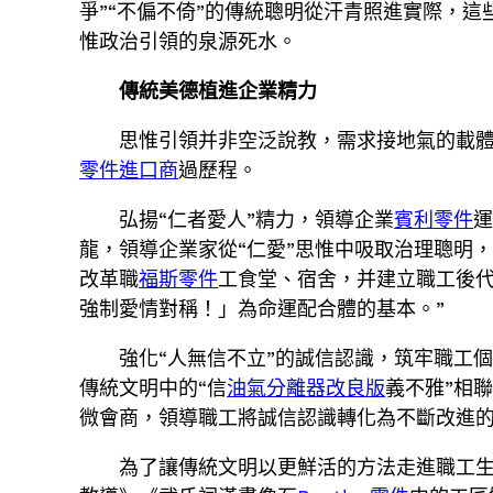
爭”“不偏不倚”的傳統聰明從汗青照進實際，這
惟政治引領的泉源死水。
傳統美德植進企業精力
思惟引領并非空泛說教，需求接地氣的載體
零件進口商
過歷程。
弘揚“仁者愛人”精力，領導企業
賓利零件
運
龍，領導企業家從“仁愛”思惟中吸取治理聰明
改革職
福斯零件
工食堂、宿舍，并建立職工後代
強制愛情對稱！」為命運配合體的基本。”
強化“人無信不立”的誠信認識，筑牢職工
傳統文明中的“信
油氣分離器改良版
義不雅”相
微會商，領導職工將誠信認識轉化為不斷改進
為了讓傳統文明以更鮮活的方法走進職工生