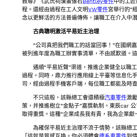
教導》《武氏祠漢畫像石
Bentley零件
中的工匠
程。還經由過程在工人文明
VW零件
宮舉行的“
念以更鮮活的方法普遍傳佈，讓職工在介入中
古典聰明激活平易近主治理
“公司真把我們職工的話當回事！”在國網
被列進年度為職工辦實事清單，不由感歎道。這
通順“平易近聲”渠道，推進企業健全以職
過程。同時，鼎力推行應用線上平臺等信息化
司，經由過程手機客戶端，每位職工都能及時查
不只這般，該縣總工會還積極
汽車零件
激
策，并推進樹立“金點子”嘉獎軌制。東辰car
取得重獎。這種“企業成長我有責，我為企業獻
為確保平易近主治理不流于情勢，該縣總
「這就是質感互換。你必須體會
德系車零件
到