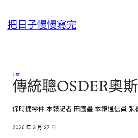
跳
至
把日子慢慢寫完
主
要
內
容
分數
傳統聰OSDER奧
保時捷零件 本報記者 田國壘 本報通信員 張
2026 年 3 月 27 日