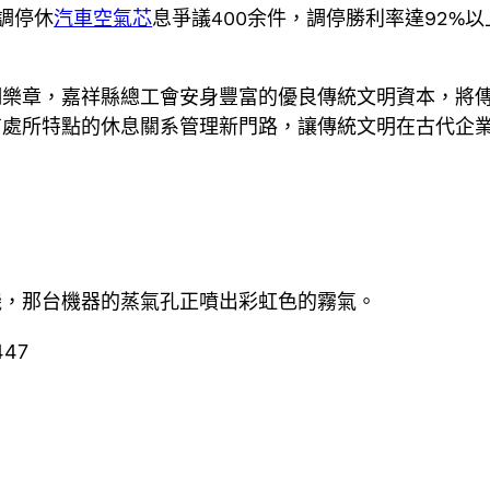
調停休
汽車空氣芯
息爭議400余件，調停勝利率達92%
調樂章，嘉祥縣總工會安身豐富的優良傳統文明資本，將
有處所特點的休息關系管理新門路，讓傳統文明在古代企
機，那台機器的蒸氣孔正噴出彩虹色的霧氣。
447