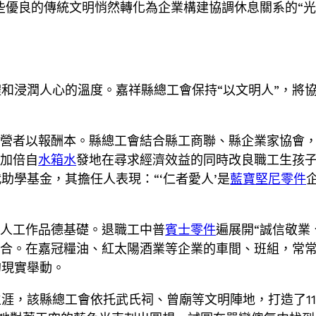
些優良的傳統文明悄然轉化為企業構建協調休息關系的“光
和浸潤人心的溫度。嘉祥縣總工會保持“以文明人”，將
營者以報酬本。縣總工會結合縣工商聯、縣企業家協會，
，加倍自
水箱水
發地在尋求經濟效益的同時改良職工生孩
助學基金，其擔任人表現：“‘仁者愛人’是
藍寶堅尼零件
個人工作品德基礎。退職工中普
賓士零件
遍展開“誠信敬業
聯合。在嘉冠糧油、紅太陽酒業等企業的車間、班組，常常可
的現實舉動。
涯，該縣總工會依托武氏祠、曾廟等文明陣地，打造了1