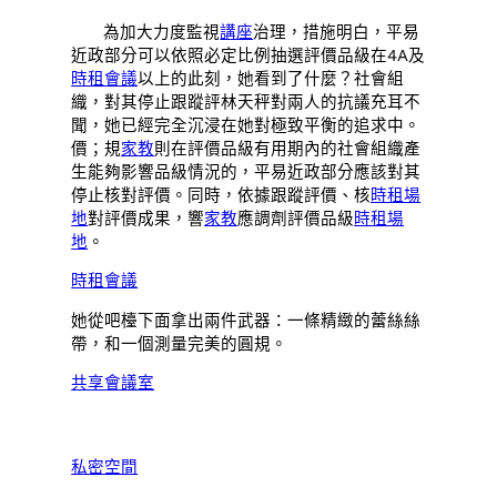
為加大力度監視
講座
治理，措施明白，平易
近政部分可以依照必定比例抽選評價品級在4A及
時租會議
以上的此刻，她看到了什麼？社會組
織，對其停止跟蹤評林天秤對兩人的抗議充耳不
聞，她已經完全沉浸在她對極致平衡的追求中。
價；規
家教
則在評價品級有用期內的社會組織產
生能夠影響品級情況的，平易近政部分應該對其
停止核對評價。同時，依據跟蹤評價、核
時租場
地
對評價成果，響
家教
應調劑評價品級
時租場
地
。
時租會議
她從吧檯下面拿出兩件武器：一條精緻的蕾絲絲
帶，和一個測量完美的圓規。
共享會議室
私密空間