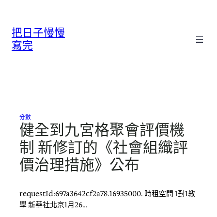
跳
至
把日子慢慢
主
要
寫完
內
容
分數
健全到九宮格聚會評價機
制 新修訂的《社會組織評
價治理措施》公布
requestId:697a3642cf2a78.16935000. 時租空間 1對1教
學 新華社北京1月26…