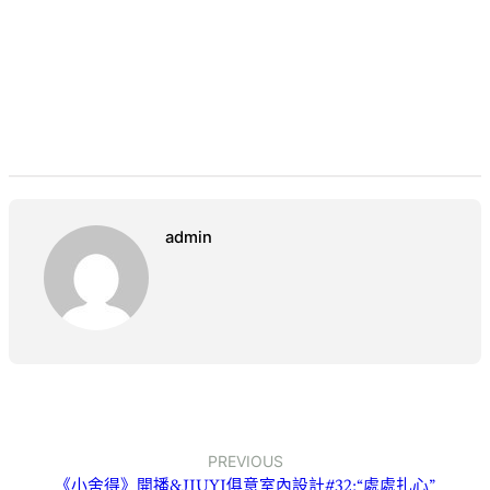
admin
PREVIOUS
《小舍得》開播&JIUYI俱意室內設計#32;“處處扎心”