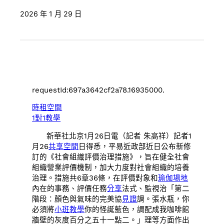
2026 年 1 月 29 日
requestId:697a3642cf2a78.16935000.
時租空間
1對1教學
新華社北京1月26日電（記者 朱高祥）記者1
月26
共享空間
日得悉，平易近政部近日公布新修
訂的《社會組織評價治理措施》，旨在健全社會
組織營業評價機制，加大力度對社會組織的培養
治理。措施共6章36條，在評價對象和
瑜伽場地
內在的事務、評價任務
分享
法式、監視治「第二
階段：顏色與氣味的完美協
見證
調。張水瓶，你
必須將
小班教學
你的怪誕藍色，調配成我咖啡館
牆壁的灰度百分之五十一點二。」理等方面作出