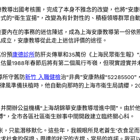
安康教導出國考核團，完成了本身不雅念的改變，也將“安
式的“衛生宣揚”，改變為有針對性的、積極領導群眾自動
煙為重要內在的事務的迷信陳述，成為上海安康教導第一份
此成立，安康教導從此走上迷信評價的途徑。
萬份預
康德診所
防肝炎傳單和35萬份《上海民眾衛生報》
估量1988年春節后將有第二個風行岑嶺，但現實證實并
導所守舊防
新竹 入職健檢
治“非典”安康熱線“522855
律風準備扶植時，他自動向那時的上海市衛生局請纓，200
并開辦公益機構“上海胡錦華安康教導增進中間”。由於他
博”，全市各區社區衛生辦事中間開啟建立臨終關心科。
米，只能潛移默化。這些年，我親眼所見老蒼生‘衣食足而
需求社會的保證、周遭的狀況的支撐、當局的許諾。我可