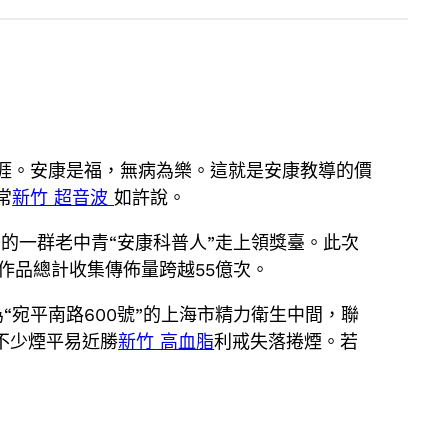
涯。安康是福，無病為樂。這就是安康教導的價
常
新竹 超音波
如許說。
的一群老中青“安康科普人”走上領獎臺。此次
普作品總計收集傳佈量跨越55億次。
宛平南路600號”的上海市精力衛生中間，聯
不少煙平易近勝
新竹 高血脂
利戒失落捲煙。若