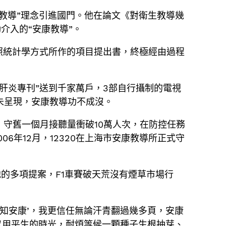
康教導”理念引進國門。他在論文《對衛生教導幾
介入的“安康教導”。
依照統計學方式所作的項目提出書，終極經由過程
“肝炎專刊”送到千家萬戶，3部自行攝制的電視
未呈現，安康教導功不成沒。
00”，守舊一個月接聽量衝破10萬人次，在防控任務
6年12月，12320在上海市安康教導所正式守
的多項提案，F1車賽破天荒沒有煙草市場行
知安康’，我更信任無論汗青翻過幾多頁，安康
以用平生的時光，耐煩等候一顆種子生根抽芽、