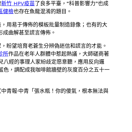
建
新竹 HPV疫苗
了良多平臺，“科普影響力”也成
區健檢
也存在魚龍混淆的題目。
裝，用易于傳佈的模板批量制造錄像；也有的大
形成曲解甚至謊言傳佈。
眾，盼望培育老蒼生分辨偽迷信和謊言的才能。
診所
作品在老年人群體中惹起熱議，大師磋商著
兒八經的事理人家紛歧定愿意聽，應用反向邏
藍色，調配成我咖啡館牆壁的灰度百分之五十一
（
中青報·中青「張水瓶！你的傻氣，根本無法與