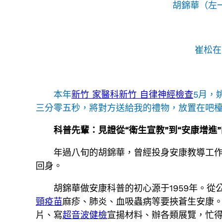
胡錦華（左
崔松在
本年
新竹 家醫科
新竹 自律神經檢查
5月，
三分零五秒，將對方送給我的禮物，放置在吧檯
科普先輩：見證從“衛生宣教”到“安康增進
年過八旬的胡錦華，曾經投身安康教導工作6
回身。
胡錦華做安康科普的初心源于1959年。
頸疫苗
麻疹、肺炎、血吸蟲病等要挾蒼生安康
片、寫
超音波健檢
宣揚材料、辦各類展覽，忙