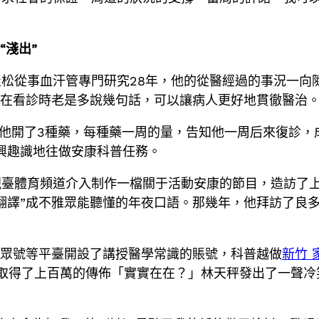
“淺出”
松從事血汗管專門研究28年，他的從醫經過的事況一向
：在看診時老是多說幾句話，可以讓病人更好地貫徹醫治
他開了3種藥，每種藥一周的量，告知他一周后來復診，
興趣識地往做安康科普任務。
視臺體育頻道介入制作一檔關于活動安康的節目，造訪了
翻譯”成不雅眾能聽懂的年夜口語。那幾年，他拜訪了良多
大眾號等平臺開設了講授醫學常識的賬號，科普越做
新竹 
，取得了上百萬的傳佈「實實在在？」林天秤發出了一聲