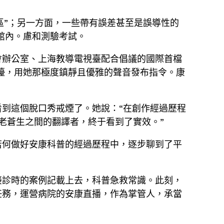
病區”；另一方面，一些帶有誤差甚至是誤導性的
館內。慮和測驗考試。
會辦公室、上海教導電視臺配合倡議的國際首檔
檯，用她那極度鎮靜且優雅的聲音發布指令。康
到這個脫口秀戒煙了。她說：“在創作經過歷程
老蒼生之間的翻譯者，終于看到了實效。”
若何做好安康科普的經過歷程中，逐步聊到了平
接診時的案例記載上去，科普急救常識。此刻，
任務，運營病院的安康直播，作為掌管人，承當