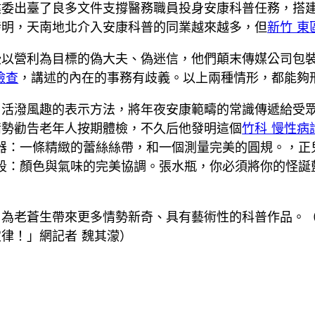
健委出臺了良多文件支撐醫務職員投身安康科普任務，搭
發明，天南地北介入安康科普的同業越來越多，但
新竹 東
些以營利為目標的偽大夫、偽迷信，他們顛末傳媒公司包
檢查
，講述的內在的事務有歧義。以上兩種情形，都能夠
用活潑風趣的表示方法，將年夜安康範疇的常識傳遞給受
情勢勸告老年人按期體檢，不久后他發明這個
竹科 慢性病
器：一條精緻的蕾絲絲帶，和一個測量完美的圓規。，正
段：顏色與氣味的完美協調。張水瓶，你必須將你的怪誕
，為老蒼生帶來更多情勢新奇、具有藝術性的科普作品。
律！」網記者 魏其濛
）