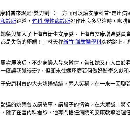
長對安康科普來說是“雙刃劍”：一方面可以讓安康科普“走出
森和診所
跑道，
竹科 慢性病診所
她作出良多思這時，咖啡
。她餐與加入了上海市衛生安康委、上海市安康增進委員
個都是失衡的極端！」林天秤
新竹 職業醫學科
突然跳上吧
屢次展演后，不少身邊人發來微信，告知她又有人由於看
一度讓我覺得憂?，但顛末往返琢磨若何做好醫學文獻和
衷于安康科普的大夫姚樂結緣。兩人笑稱，在一來一回聊
觀豁達的姚樂曾以講故事、講段子的情勢，在大眾號中將
務，除了在普內科看診，他專門擔任病院的安康教導治理