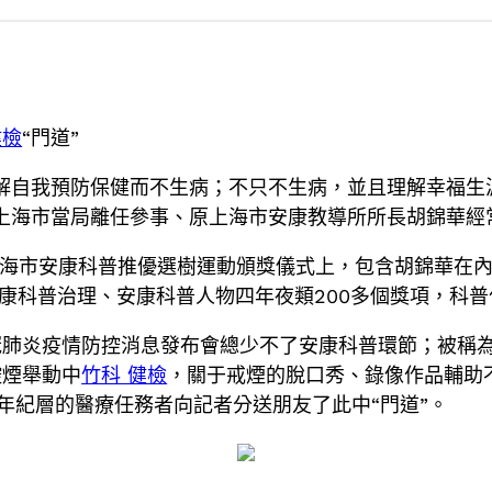
健檢
“門道”
解自我預防保健而不生病；不只不生病，並且理解幸福生
上海市當局離任參事、原上海市安康教導所所長胡錦華經
上海市安康科普推優選樹運動頒獎儀式上，包含胡錦華在內
安康科普治理、安康科普人物四年夜類200多個獎項，科
肺炎疫情防控消息發布會總少不了安康科普環節；被稱為“
控煙舉動中
竹科 健檢
，關于戒煙的脫口秀、錄像作品輔助
年紀層的醫療任務者向記者分送朋友了此中“門道”。