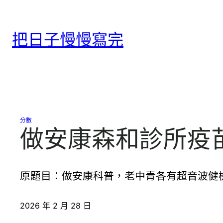
跳
至
把日子慢慢寫完
主
要
內
容
分數
做安康森和診所疫
原題目：做安康科普，老中青各有超音波健檢
2026 年 2 月 28 日