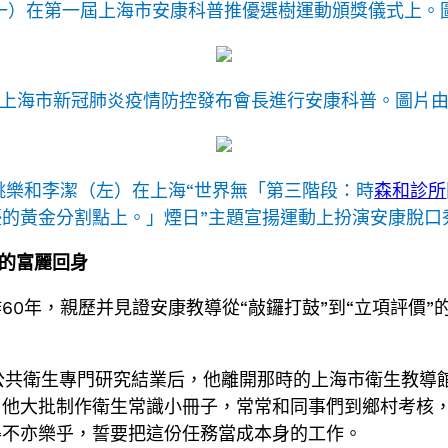
一）在第一屆上海市安康科普推優選樹運動頒獎儀式上。
上海市新冠肺炎疫情防控發布會長進行安康科普。圖片
姚樂和李潔（左）在上海“世界無「第三階段：時
森和診所
的黃金分割點上。」煙日”主題宣揚運動上扮演安康脫口
”的富麗回身
0年，親歷并見證安康教導從“敲鑼打鼓”到“立項評價”的
從公共衛生專門研究結業后，他離開那時的上海市衛生教導
。他大批制作衛生常識小冊子，常常和同事們到鄉村考核
得不亦樂乎，誓要把這份任務當成本身的工作。