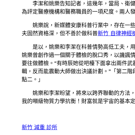
李潔和姚樂告知記者，這幾年，當局、衛
為評定醫療機構和醫務職員的一項尺度。兩人
姚樂說，新媒體安康科普行業中，存在一
夫固然資格深，但不善於做科普
新竹 自律神經
是以，姚樂和李潔在科普情勢高低工夫，
姚樂曾創作過一個關于體檢的脫口秀，以譏諷
要往做體檢。“有時辰她從吧檯下面拿出兩件武
輯，反而能震動大師做出決議計劃。”「第二階
點二。」
姚樂和李潔盼望，將來以跨界聯動的方法
我的噸級物質力學抗衡！財富就是宇宙的基本定
新竹 減重 診所