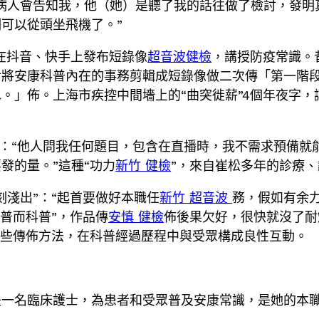
病人會告知我，他（她）是聽了我的話往做了檢討，發明
可以從頭坐飛機了。”
在抖音、快手上發布短錄像
超音波健檢
，講授防疫常識。
后將安康科普內在的事務剪輯成短錄像做二次傳「第一階
。」佈。上海市疾控中間墻上的“曲突徙薪”4個年夜字
條”：“他人問我任何題目，包含在直播時，我不需求預備
發的量。”這種“功力
新竹 健檢
”，來自崔松多年的診療
刻淺出”：“起首要做好本職任
新竹 超音波
務，假如有余
普而科普”，作品傳
安慎 健檢
佈後果欠好，很快就沒了耐
一些傳佈方法，在科普經過歷程中與受眾構成良性互動。
是一名臨床護士，為患者和受眾普及安康常識，是她的本