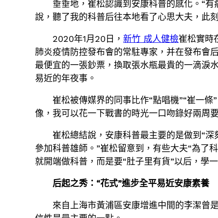
垂垂地，崔松認識到安康科普的感化。“有
說，聽了我的科普后往本地看了心思大夫，此刻
2020年1月20日，
新竹 成人健檢
崔松實時
肺炎疫情防控發布會的常駐專家，并在發布會
最便宜的一張鈔票，換取張水瓶最貴的一滴淚水
易近的年夜事。
崔松被傳媒界的同事比作“點唱機”“崔一
像，我可以花一下戰書的時光一口吻錄好兩周要
崔松總結說，安康科普最主要的是做到“深
參加科普雄師。”崔松留意到，有些大夫“為了科
就開端做科普，而是要“肚子里有貨”以后，學
后起之秀：“花式”進步全平易近安康素養
來自上海市黃浦區安康增進中間的李潔曾