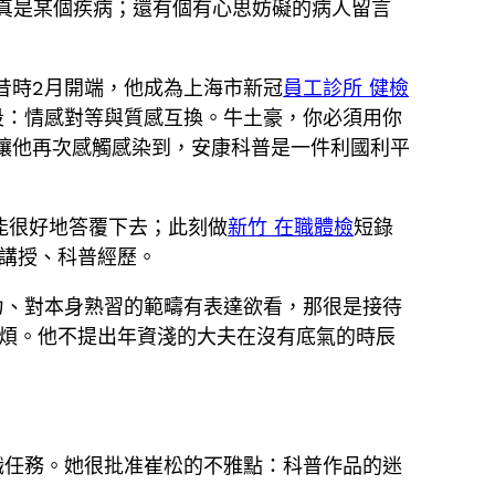
真是某個疾病；還有個有心思妨礙的病人留言
昔時2月開端，他成為上海市新冠
員工診所 健檢
段：情感對等與質感互換。牛土豪，你必須用你
，讓他再次感觸感染到，安康科普是一件利國利平
就能很好地答覆下去；此刻做
新竹 在職體檢
短錄
、講授、科普經歷。
力、對本身熟習的範疇有表達欲看，那很是接待
煩。他不提出年資淺的大夫在沒有底氣的時辰
職任務。她很批准崔松的不雅點：科普作品的迷