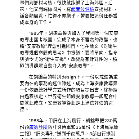
事們到鄉村考核，很快就跑遍了上海郊區。后
來，他又開端做圖片、寫
超音波健檢
宣揚材料、
辦各類展覽，忙得不亦樂乎，誓要把這份任務當
成本身的工作。
1985年，胡錦華餐與加入了我國第一個安康
教導出國考核團，完成了本身不雅念的改變，也
將“安康教導”理念引進國門。他在論文《對衛生
教導幾個命題的思考》中提道：要將單向、指令
與號令式的“衛生宣揚”，改變為有針對性的、積
極領導群眾自動介入的“安康教導”。
在胡錦華的特別design下，一份以戒煙為重
要內在的事務的迷信陳述，成為上海安康教導第
一份依照統計學方式所作的項目提出書，終極經
由過程核定，世界衛生組織安康教導一起配合中
間就此成立，安康教導從此走上迷信評價的途
徑。
1988年，甲肝在上海風行，胡錦華把230萬
份預
康德診所
防肝炎傳單和35萬份《上海民眾衛
生報》“肝炎專刊”送到千家萬戶，3部自行攝制