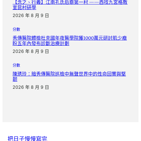
【念之、行義】江南孔氏后裔第一村 ——西找九宮格教
室昆村研學
2026 年 8 月 9 日
分數
秀傳醫院體檢杜克國年夜醫學院獲1000萬元研討肌少癥
盼五年內發布診斷治療計劃
2026 年 8 月 9 日
分數
陳琇玲：暗秀傳醫院巡檢中無聲世界中的性命回響與堅
韌
2026 年 8 月 9 日
把日子慢慢寫完