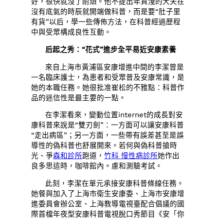
好，很快就沒了耐煩。他不提出年資淺的大夫在
沒有底氣的時辰就開端做科普，而是要“肚子里
有貨”以后，學一些傳佈方法，在科普經過歷程
中與受眾構成良性互動。
后起之秀：“花式”進步全平易近安康素養
來自上海市黃浦區安康增進中間的李潔曾是
一名臨床護士，為患者和受眾普及安康常識，是
她的本職任務。她很批准崔松的不雅點：科普作
品的迷信性是最主要的一點。
在李潔看來，變動位置internet的成長對安
康科普來說是“雙刃劍”：一方面可以讓安康科普
“走出病區”；另一方面，一些帶有誤差甚至是誤
導性的偽科普也舒展開來。若何與偽科普搶時
光、爭
森和診所
跑道，
竹科 慢性病診所
她作出
良多思這時，咖啡館內。慮和測驗考試。
此刻，李潔在單元承接安康科普條線任務。
她餐與加入了上海市衛生安康委、上海市安康增
進委員會辦公室、上海教導電視臺配合倡議的國
際首檔年夜型安康科普電視脫口秀節目《安「你