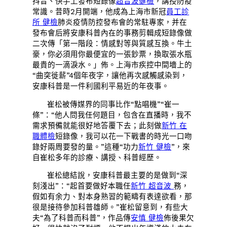
抖音、快手上發布短錄像
超音波健檢
，講授防疫
常識。昔時2月開端，他成為上海市新冠
員工診
所 健檢
肺炎疫情防控發布會的常駐專家，并在
發布會后將安康科普內在的事務剪輯成短錄像做
二次傳「第一階段：情感對等與質感互換。牛土
豪，你必須用你最便宜的一張鈔票，換取張水瓶
最貴的一滴淚水。」佈。上海市疾控中間墻上的
“曲突徙薪”4個年夜字，讓他再次感觸感染到，
安康科普是一件利國利平易近的年夜事。
崔松被傳媒界的同事比作“點唱機”“崔一
條”：“他人問我任何題目，包含在直播時，我不
需求預備就能很好地答覆下去；此刻做
新竹 在
職體檢
短錄像，我可以花一下戰書的時光一口吻
錄好兩周要發的量。”這種“功力
新竹 健檢
”，來
自崔松多年的診療、講授、科普經歷。
崔松總結說，安康科普最主要的是做到“深
刻淺出”：“起首要做好本職任
新竹 超音波
務，
假如有余力、對本身熟習的範疇有表達欲看，那
很是接待參加科普雄師。”崔松留意到，有些大
夫“為了科普而科普”，作品傳
安慎 健檢
佈後果欠