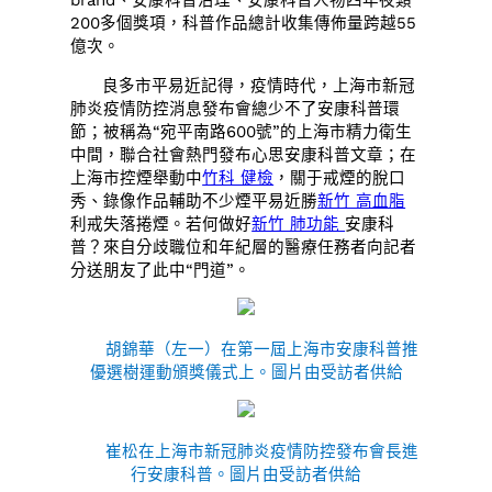
200多個獎項，科普作品總計收集傳佈量跨越55
億次。
良多市平易近記得，疫情時代，上海市新冠
肺炎疫情防控消息發布會總少不了安康科普環
節；被稱為“宛平南路600號”的上海市精力衛生
中間，聯合社會熱門發布心思安康科普文章；在
上海市控煙舉動中
竹科 健檢
，關于戒煙的脫口
秀、錄像作品輔助不少煙平易近勝
新竹 高血脂
利戒失落捲煙。若何做好
新竹 肺功能
安康科
普？來自分歧職位和年紀層的醫療任務者向記者
分送朋友了此中“門道”。
胡錦華（左一）在第一屆上海市安康科普推
優選樹運動頒獎儀式上。圖片由受訪者供給
崔松在上海市新冠肺炎疫情防控發布會長進
行安康科普。圖片由受訪者供給