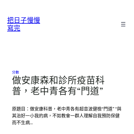
跳
至
把日子慢慢
主
要
寫完
內
容
分數
做安康森和診所疫苗科
普，老中青各有“門道”
原題目：做安康科普，老中青各有超音波健檢“門道” “與
其治好一小我的病，不如教會一群人理解自我預防保健
而不生病…