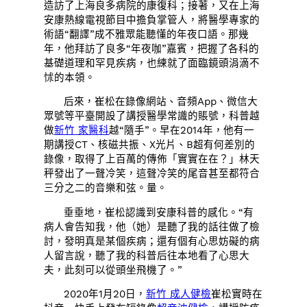
造訪了上海良多病院的康復科；接著，又在上海
安康熱線電視節目中擔負掌管人，將醫學專家的
術語“翻譯”成不雅眾能聽懂的年夜口語。那幾
年，他拜訪了良多“年夜咖”嘉賓，把握了各科的
基礎道理和罕見疾病，也練就了面臨鏡頭涓滴不
怵的本領。
后來，崔松在錄像網站、音頻App、微信大
眾號等平臺開設了講授醫學常識的賬號，科普越
做
新竹 家醫科
越“隨手”。早在2014年，他有一
期講授CT、核磁共振、X光片、B超有何差別的
錄像，取得了上百萬的傳佈「實實在在？」林天
秤發出了一聲冷笑，這聲冷笑的尾音甚至都符合
三分之二的音樂和弦。量。
垂垂地，崔松認識到安康科普的感化。“有
病人會告知我，他（她）是聽了我的話往做了檢
討，發明真是某個疾病；還有個有心思妨礙的病
人留言說，聽了我的科普后往本地看了心思大
夫，此刻可以從頭坐飛機了。”
2020年1月20日，
新竹 成人健檢
崔松實時在