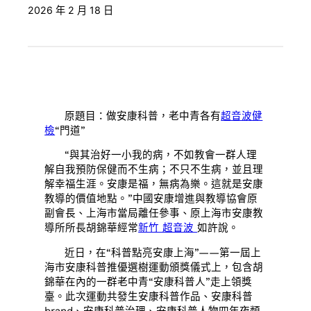
2026 年 2 月 18 日
原題目：做安康科普，老中青各有
超音波健
檢
“門道”
“與其治好一小我的病，不如教會一群人理
解自我預防保健而不生病；不只不生病，並且理
解幸福生涯。安康是福，無病為樂。這就是安康
教導的價值地點。”中國安康增進與教導協會原
副會長、上海市當局離任參事、原上海市安康教
導所所長胡錦華經常
新竹 超音波
如許說。
近日，在“科普點亮安康上海”——第一屆上
海市安康科普推優選樹運動頒獎儀式上，包含胡
錦華在內的一群老中青“安康科普人”走上領獎
臺。此次運動共發生安康科普作品、安康科普
brand、安康科普治理、安康科普人物四年夜類