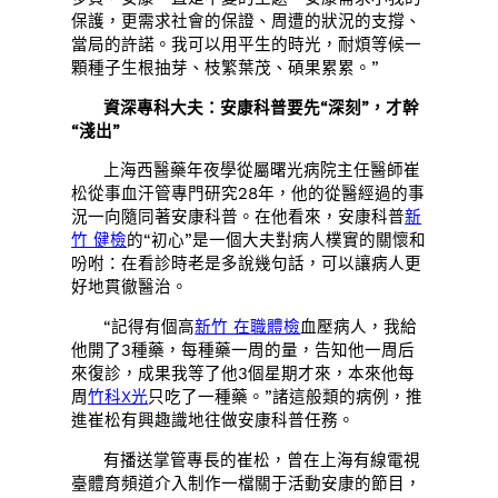
保護，更需求社會的保證、周遭的狀況的支撐、
當局的許諾。我可以用平生的時光，耐煩等候一
顆種子生根抽芽、枝繁葉茂、碩果累累。”
資深專科大夫：安康科普要先“深刻”，才幹
“淺出”
上海西醫藥年夜學從屬曙光病院主任醫師崔
松從事血汗管專門研究28年，他的從醫經過的事
況一向隨同著安康科普。在他看來，安康科普
新
竹 健檢
的“初心”是一個大夫對病人樸實的關懷和
吩咐：在看診時老是多說幾句話，可以讓病人更
好地貫徹醫治。
“記得有個高
新竹 在職體檢
血壓病人，我給
他開了3種藥，每種藥一周的量，告知他一周后
來復診，成果我等了他3個星期才來，本來他每
周
竹科X光
只吃了一種藥。”諸這般類的病例，推
進崔松有興趣識地往做安康科普任務。
有播送掌管專長的崔松，曾在上海有線電視
臺體育頻道介入制作一檔關于活動安康的節目，