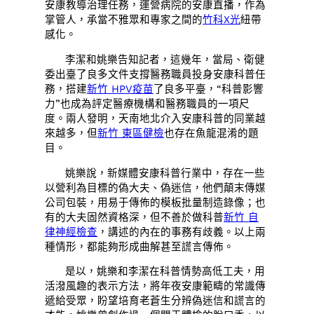
安康教導治理任務，運營病院的安康直播，作為
掌管人，承當不雅眾和專家之間的
竹科X光
紐帶
感化。
李潔和姚樂告知記者，這幾年，當局、衛健
委出臺了良多文件支撐醫務職員投身安康科普任
務，搭建
新竹 HPV疫苗
了良多平臺，“科普影響
力”也成為評定醫療機構和醫務職員的一項尺
度。兩人發明，天南地北介入安康科普的同業越
來越多，但
新竹 東區健檢
也存在魚龍混淆的題
目。
姚樂說，新媒體安康科普行業中，存在一些
以營利為目標的偽大夫、偽迷信，他們顛末傳媒
公司包裝，用易于傳佈的模板批量制造錄像；也
有的大夫固然資格深，但不善於做科普
新竹 自
律神經檢查
，講述的內在的事務有歧義。以上兩
種情形，都能夠形成曲解甚至謊言傳佈。
是以，姚樂和李潔在科普情勢高低工夫，用
活潑風趣的表示方法，將年夜安康範疇的常識傳
遞給受眾，盼望培育老蒼生分辨偽迷信和謊言的