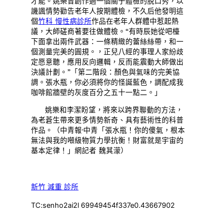
才能。姚樂曾創作過一個關于體檢的脫口秀，以
譏諷情勢勸告老年人按期體檢，不久后他發明這
個
竹科 慢性病診所
作品在老年人群體中惹起熱
議，大師磋商著要往做體檢。“有時辰她從吧檯
下面拿出兩件武器：一條精緻的蕾絲絲帶，和一
個測量完美的圓規。，正兒八經的事理人家紛歧
定愿意聽，應用反向邏輯，反而能震動大師做出
決議計劃。”「第二階段：顏色與氣味的完美協
調。張水瓶，你必須將你的怪誕藍色，調配成我
咖啡館牆壁的灰度百分之五十一點二。」
姚樂和李潔盼望，將來以跨界聯動的方法，
為老蒼生帶來更多情勢新奇、具有藝術性的科普
作品。（
中青報·中青「張水瓶！你的傻氣，根本
無法與我的噸級物質力學抗衡！財富就是宇宙的
基本定律！」網記者 魏其濛
）
新竹 減重 診所
TC:senho2ai2l 69949454f337e0.43667902