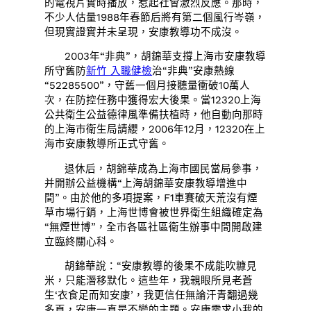
的電視片實時播放，惹起社會激烈反應。那時，
不少人估量1988年春節后將有第二個風行岑嶺，
但現實證實并未呈現，安康教導功不成沒。
2003年“非典”，胡錦華支撐上海市安康教導
所守舊防
新竹 入職健檢
治“非典”安康熱線
“52285500”，守舊一個月接聽量衝破10萬人
次，在防控任務中獲得宏大後果。當12320上海
公共衛生公益德律風準備扶植時，他自動向那時
的上海市衛生局請纓，2006年12月，12320在上
海市安康教導所正式守舊。
退休后，胡錦華成為上海市國民當局參事，
并開辦公益機構“上海胡錦華安康教導增進中
間”。由於他的多項提案，F1車賽破天荒沒有煙
草市場行銷，上海世博會被世界衛生組織確定為
“無煙世博”，全市各區社區衛生辦事中間開啟建
立臨終關心科。
胡錦華說：“安康教導的後果不成能吹糠見
米，只能潛移默化。這些年，我親眼所見老蒼
生‘衣食足而知安康’，我更信任無論汗青翻過幾
多頁，安康一直是不變的主題。安康需求小我的