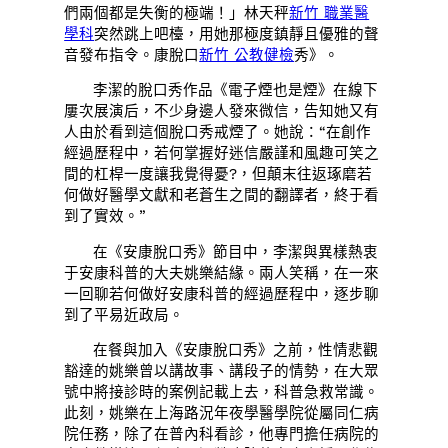
們兩個都是失衡的極端！」林天秤
新竹 職業醫
學科
突然跳上吧檯，用她那極度鎮靜且優雅的聲
音發布指令。康脫口
新竹 公教健檢
秀》。
李潔的脫口秀作品《電子煙也是煙》在線下
屢次展演后，不少身邊人發來微信，告知她又有
人由於看到這個脫口秀戒煙了。她說：“在創作
經過歷程中，若何掌握好迷信嚴謹和風趣可笑之
間的杠桿一度讓我覺得憂?，但顛末往返琢磨若
何做好醫學文獻和老蒼生之間的翻譯者，終于看
到了實效。”
在《安康脫口秀》節目中，李潔與異樣熱衷
于安康科普的大夫姚樂結緣。兩人笑稱，在一來
一回聊若何做好安康科普的經過歷程中，逐步聊
到了平易近政局。
在餐與加入《安康脫口秀》之前，性情悲觀
豁達的姚樂曾以講故事、講段子的情勢，在大眾
號中將接診時的案例記載上去，科普急救常識。
此刻，姚樂在上海路況年夜學醫學院從屬同仁病
院任務，除了在普內科看診，他專門擔任病院的