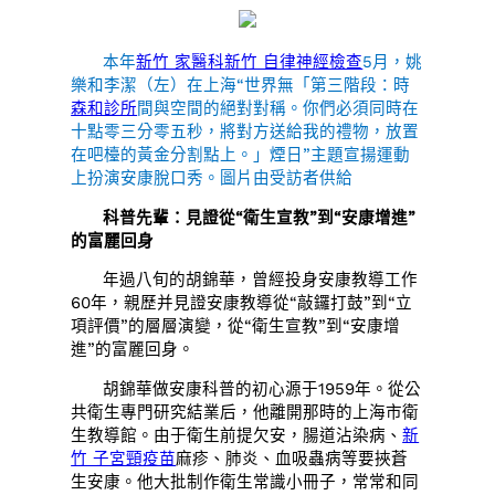
本年
新竹 家醫科
新竹 自律神經檢查
5月，姚
樂和李潔（左）在上海“世界無「第三階段：時
森和診所
間與空間的絕對對稱。你們必須同時在
十點零三分零五秒，將對方送給我的禮物，放置
在吧檯的黃金分割點上。」煙日”主題宣揚運動
上扮演安康脫口秀。圖片由受訪者供給
科普先輩：見證從“衛生宣教”到“安康增進”
的富麗回身
年過八旬的胡錦華，曾經投身安康教導工作
60年，親歷并見證安康教導從“敲鑼打鼓”到“立
項評價”的層層演變，從“衛生宣教”到“安康增
進”的富麗回身。
胡錦華做安康科普的初心源于1959年。從公
共衛生專門研究結業后，他離開那時的上海市衛
生教導館。由于衛生前提欠安，腸道沾染病、
新
竹 子宮頸疫苗
麻疹、肺炎、血吸蟲病等要挾蒼
生安康。他大批制作衛生常識小冊子，常常和同