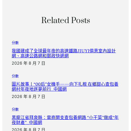
Related Posts
分數
我國建成了全球最年夜的高速鐵路JIUYI俱意室內設計
網、高速公路網和郵政快遞網
2026 年 8 月 7 日
分數
圖片故事丨“00后”女機手——向下扎根 在鄉甜心查包養
網村年夜地逐夢前行_中國網
2026 年 8 月 7 日
分數
黑龍江省拜泉縣：電商開支查包養網路 “小干菜”做成“年
夜財產”_中國網
2026 年 8 月 7 日